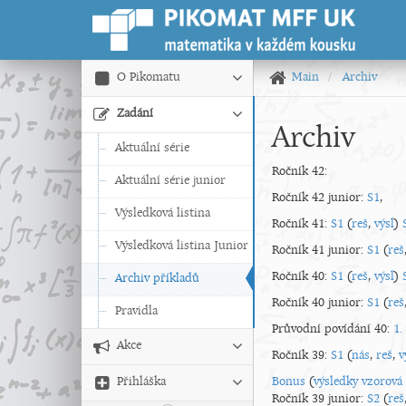
O Pikomatu
Main
Archiv
Zadání
Archiv
Aktuální série
Ročník 42:
Aktuální série junior
Ročník 42 junior:
S1
,
Výsledková listina
Ročník 41:
S1
(
reš
,
výsl
)
Výsledková listina Junior
Ročník 41 junior:
S1
(
reš
Ročník 40:
S1
(
reš
,
výsl
)
Archiv příkladů
Ročník 40 junior:
S1
(
reš
Pravidla
Průvodní povídání 40:
1.
Akce
Ročník 39:
S1
(
nás
,
reš
,
v
Přihláška
Bonus
(
výsledky
vzorová 
Ročník 39 junior:
S2
(
reš