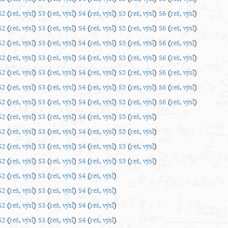
S2
(
reš
,
výsl
)
S3
(
reš
,
výsl
)
S4
(
reš
,
výsl
)
S5
(
reš
,
výsl
)
S6
(
reš
,
výsl
)
S2
(
reš
,
výsl
)
S3
(
reš
,
výsl
)
S4
(
reš
,
výsl
)
S5
(
reš
,
výsl
)
S6
(
reš
,
výsl
)
S2
(
reš
,
výsl
)
S3
(
reš
,
výsl
)
S4
(
reš
,
výsl
)
S5
(
reš
,
výsl
)
S6
(
reš
,
výsl
)
S2
(
reš
,
výsl
)
S3
(
reš
,
výsl
)
S4
(
reš
,
výsl
)
S5
(
reš
,
výsl
)
S6
(
reš
,
výsl
)
S2
(
reš
,
výsl
)
S3
(
reš
,
výsl
)
S4
(
reš
,
výsl
)
S5
(
reš
,
výsl
)
S6
(
reš
,
výsl
)
S2
(
reš
,
výsl
)
S3
(
reš
,
výsl
)
S4
(
reš
,
výsl
)
S5
(
reš
,
výsl
)
S6
(
reš
,
výsl
)
S2
(
reš
,
výsl
)
S3
(
reš
,
výsl
)
S4
(
reš
,
výsl
)
S5
(
reš
,
výsl
)
S6
(
reš
,
výsl
)
S2
(
reš
,
výsl
)
S3
(
reš
,
výsl
)
S4
(
reš
,
výsl
)
S5
(
reš
,
výsl
)
S2
(
reš
,
výsl
)
S3
(
reš
,
výsl
)
S4
(
reš
,
výsl
)
S5
(
reš
,
výsl
)
S2
(
reš
,
výsl
)
S3
(
reš
,
výsl
)
S4
(
reš
,
výsl
)
S5
(
reš
,
výsl
)
S2
(
reš
,
výsl
)
S3
(
reš
,
výsl
)
S4
(
reš
,
výsl
)
S5
(
reš
,
výsl
)
S2
(
reš
,
výsl
)
S3
(
reš
,
výsl
)
S4
(
reš
,
výsl
)
S2
(
reš
,
výsl
)
S3
(
reš
,
výsl
)
S4
(
reš
,
výsl
)
S2
(
reš
,
výsl
)
S3
(
reš
,
výsl
)
S4
(
reš
,
výsl
)
S2
(
reš
,
výsl
)
S3
(
reš
,
výsl
)
S4
(
reš
,
výsl
)