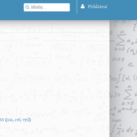
Přihlášení
S6
(
nás
,
reš
,
výsl
)