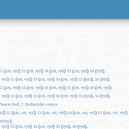
S2
(
reš
,
výsl
)
S3
(
reš
,
výsl
)
S4
(
reš
,
výsl
)
S5
(
reš
,
výsl
)
S6
(
výsl
),
,
výsl
)
S2
(
reš
,
výsl
)
S3
(
reš
,
výsl
)
S4
(
reš
,
výsl
)
S5
(
výsl
),
S6
(
výsl
),
S2
(
reš
,
výsl
)
S3
(
reš
,
výsl
)
S4
(
reš
,
výsl
)
S5
(
reš
,
výsl
)
S6
(
reš
,
výsl
)
,
výsl
)
S2
(
reš
,
výsl
)
S3
(
reš
,
výsl
)
S4
(
reš
,
výsl
)
S5
(
výsl
),
S6
(
výsl
),
 Teorie čísel
,
2. Diofantické rovnice
ýsl
)
S2
(
nás
,
reš
,
výsl
)
S3
(
nás
,
reš
,
výsl
)
S4
(
nás
,
reš
,
výsl
)
S5
(
nás
,
reš
,
výsl
)
řešení
)
,
výsl
)
S3
(
reš
,
výsl
)
S4
(
reš
,
výsl
)
S5
(
výsl
),
S6
(
výsl
),