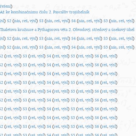
řešení
)
 Až ke kombinačnímu číslu
2. Pascalův trojúhelník
ýsl
)
S2
(
nás
,
reš
,
výsl
)
S3
(
nás
,
reš
,
výsl
)
S4
(
nás
,
reš
,
výsl
)
S5
(
nás
,
reš
,
výsl
)
 Thaletova kružnice a Pythagorova věta
2. Obvodový, středový a úsekový úhel
ýsl
)
S2
(
nás
,
reš
,
výsl
)
S3
(
nás
,
reš
,
výsl
)
S4
(
nás
,
reš
,
výsl
)
S5
(
nás
,
reš
,
výsl
)
ýsl
)
S2
(
nás
,
reš
,
výsl
)
S3
(
nás
,
reš
,
výsl
)
S4
(
nás
,
reš
,
výsl
)
S5
(
nás
,
reš
,
výsl
)
S2
(
reš
,
výsl
)
S3
(
reš
,
výsl
)
S4
(
reš
,
výsl
)
S5
(
reš
,
výsl
)
S6
(
reš
,
výsl
)
S2
(
reš
,
výsl
)
S3
(
reš
,
výsl
)
S4
(
reš
,
výsl
)
S5
(
reš
,
výsl
)
S6
(
reš
,
výsl
)
S2
(
reš
,
výsl
)
S3
(
reš
,
výsl
)
S4
(
reš
,
výsl
)
S5
(
reš
,
výsl
)
S6
(
reš
,
výsl
)
S2
(
reš
,
výsl
)
S3
(
reš
,
výsl
)
S4
(
reš
,
výsl
)
S5
(
reš
,
výsl
)
S6
(
reš
,
výsl
)
S2
(
reš
,
výsl
)
S3
(
reš
,
výsl
)
S4
(
reš
,
výsl
)
S5
(
reš
,
výsl
)
S6
(
reš
,
výsl
)
S2
(
reš
,
výsl
)
S3
(
reš
,
výsl
)
S4
(
reš
,
výsl
)
S5
(
reš
,
výsl
)
S6
(
reš
,
výsl
)
S2
(
reš
,
výsl
)
S3
(
reš
,
výsl
)
S4
(
reš
,
výsl
)
S5
(
reš
,
výsl
)
S6
(
reš
,
výsl
)
S2
(
reš
,
výsl
)
S3
(
reš
,
výsl
)
S4
(
reš
,
výsl
)
S5
(
reš
,
výsl
)
S6
(
reš
,
výsl
)
S2
(
reš
,
výsl
)
S3
(
reš
,
výsl
)
S4
(
reš
,
výsl
)
S5
(
reš
,
výsl
)
S6
(
reš
,
výsl
)
S2
(
reš
,
výsl
)
S3
(
reš
,
výsl
)
S4
(
reš
,
výsl
)
S5
(
reš
,
výsl
)
S6
(
reš
,
výsl
)