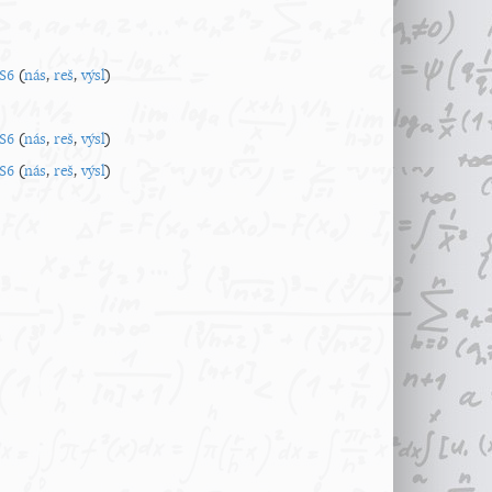
S6
(
nás
,
reš
,
výsl
)
S6
(
nás
,
reš
,
výsl
)
S6
(
nás
,
reš
,
výsl
)