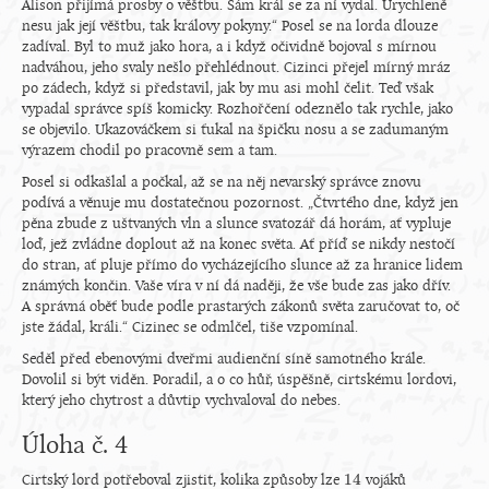
Alison přijímá prosby o věštbu. Sám král se za ní vydal. Urychleně
nesu jak její věštbu, tak královy pokyny.“ Posel se na lorda dlouze
zadíval. Byl to muž jako hora, a i když očividně bojoval s mírnou
nadváhou, jeho svaly nešlo přehlédnout. Cizinci přejel mírný mráz
po zádech, když si představil, jak by mu asi mohl čelit. Teď však
vypadal správce spíš komicky. Rozhořčení odeznělo tak rychle, jako
se objevilo. Ukazováčkem si ťukal na špičku nosu a se zadumaným
výrazem chodil po pracovně sem a tam.
Posel si odkašlal a počkal, až se na něj nevarský správce znovu
podívá a věnuje mu dostatečnou pozornost. „Čtvrtého dne, když jen
pěna zbude z uštvaných vln a slunce svatozář dá horám, ať vypluje
loď, jež zvládne doplout až na konec světa. Ať příď se nikdy nestočí
do stran, ať pluje přímo do vycházejícího slunce až za hranice lidem
známých končin. Vaše víra v ní dá naději, že vše bude zas jako dřív.
A správná oběť bude podle prastarých zákonů světa zaručovat to, oč
jste žádal, králi.“ Cizinec se odmlčel, tiše vzpomínal.
Seděl před ebenovými dveřmi audienční síně samotného krále.
Dovolil si být viděn. Poradil, a o co hůř, úspěšně, cirtskému lordovi,
který jeho chytrost a důvtip vychvaloval do nebes.
Úloha č. 4
14
Cirtský lord potřeboval zjistit, kolika způsoby lze
vojáků
14