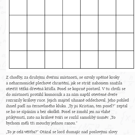
Z chodby, za druhými dveřmi místnosti, se ozvaly spěšné kroky
a neharmonické plechové chrastění, jak se stráž nahonem snažila
otevřít těžká dřevěná křídla. Posel se koprně postavil. V tu chvíli se
do místnosti protáhl komorník a za ním napůl otevřené dveře
rozrazily královy ruce. Jejich majitel uhnaně oddechoval. Jeho pohled
ihned padl na černovlasého kluka. „Ty jsi Kristian, ten posel?“ zeptal
se ho se sípáním a bez okolků. Posel se zmohl jen na vlahé
přikývnutí, zato na králově tváři se rozlil samolibý úsměv. „To
bychom měli tři mouchy jednou ranou.“
„To je celá věštba?“ Otázal se lord dumajíc nad poslovými slovy