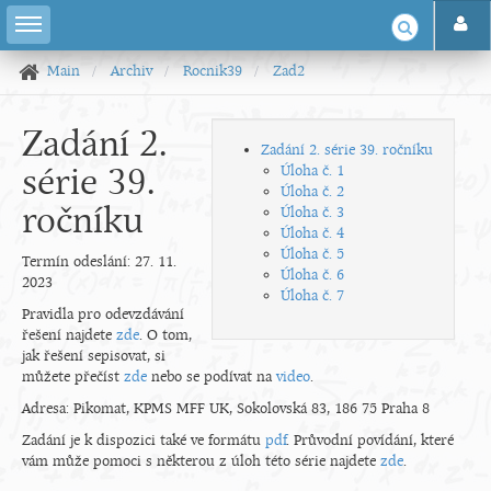
Main
Archiv
Rocnik39
Zad2
Zadání 2.
Zadání 2. série 39. ročníku
série 39.
Úloha č. 1
Úloha č. 2
ročníku
Úloha č. 3
Úloha č. 4
Úloha č. 5
Termín odeslání: 27. 11.
Úloha č. 6
2023
Úloha č. 7
Pravidla pro odevzdávání
řešení najdete
zde
. O tom,
jak řešení sepisovat, si
můžete přečíst
zde
nebo se podívat na
video
.
Adresa: Pikomat, KPMS MFF UK, Sokolovská 83, 186 75 Praha 8
Zadání je k dispozici také ve formátu
pdf
. Průvodní povídání, které
vám může pomoci s některou z úloh této série najdete
zde
.