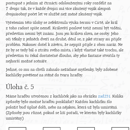
postupně s jedním až čtrnácti odslouženými roky rozdělit na
7
dvojic tak, že v každé dvojici má více zkušený voják alespoň
7
dvojnásobný počet let ve službě než méně zkušený voják.
Vyřešením této úlohy se zefektivnila výuka šermu v Cirtě, ale král
z toho radost spíše neměl. Královští poslové totiž nesmí být viděni,
především nesmí být známi. Jsou jen králova slova, ne osoby. Jeho
oči těkaly z jedněch dveří na druhé, děsil se, z jaké strany asi přijde
problém. Nakonec došel k závěru, že nejspíš přijde z obou naráz. Ne
že by se tedy bál o ztrátu svého místa, i když vlastně také trochu, ale
především tu čekal dostatečně dlouho, aby jeho fantazie stvořila ty
nejhorší možné scénáře.
Jediné, co mu na chvíli zahnalo nežádané myšlenky, byly zdobené
kachličky pověšené na stěně do tvaru hradby.
Úloha č. 5
Máme hradbu utvořenou z kachliček jako na obrázku
zad251
. Kolika
způsoby bylo možné hradbu poskládat? Každou kachličku šlo
položit buď úplně dolů, nebo na nějakou, která už byla umístěná.
(Způsoby jsou různé, pokud se liší pořadí, ve kterém byly kachličky
umístěny.)