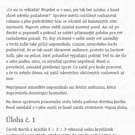
„Co mi to vykládáš! Přijedeš si v noci, jen tak bez ničeho, a hned
chceš něčeho požadovat?“ Správce města rozčileně rozhazoval
rukama a jeho podrážděný hlas se odrážel od kamenných stěn
místnosti. Naproti němu seděl značně znavený posel. Asi už po
desáté si poposedl a pokusil se nalézt příjemnější polohu pro své
rozbolavěné pozadí. Tři dny strávené v sedle nesly své následky
a tvrdá židle také příliš nepomáhala. Cizinec nevarského lorda
podezříval, že se tak snaží zkracovat audience, protože na lordově
židli, jako na jediné, ležel pohodlně vypadající polštář. Teď tu ale šlo
o něco jiného, něco, co očividně správce nepobíral. Posel si
povzdechl, nesnášel předávání zpráv. Co začal pro krále pracovat,
a že to nebylo dávno, už zažil takovýchto ukřičených rozhovorů až
moc.
Nepříjemné atmosféře nepomáhala ani kvičící meluzína, která
doprovázela doznívající hromobití.
Na desce správcova pracovního stolu ležela podivná dřevěná kostka.
Posel neodolal a v jeho mysli se hned začala ztvárňovat vtipná úloha.
Úloha č. 1
3
×
3
×
3
Červík Bertík z krychle
vykousal sedm krychliček:
3
×
3
×
3