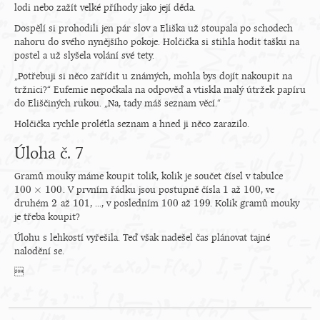
lodi nebo zažít velké příhody jako její děda.
Dospělí si prohodili jen pár slov a Eliška už stoupala po schodech
nahoru do svého nynějšího pokoje. Holčička si stihla hodit tašku na
postel a už slyšela volání své tety.
„Potřebuji si něco zařídit u známých, mohla bys dojít nakoupit na
tržnici?“ Eufemie nepočkala na odpověď a vtiskla malý útržek papíru
do Eliščiných rukou. „Na, tady máš seznam věcí.“
Holčička rychle prolétla seznam a hned ji něco zarazilo.
Úloha č. 7
Gramů mouky máme koupit tolik, kolik je součet čísel v tabulce
100
×
100
1
100
. V prvním řádku jsou postupně čísla
až
, ve
100
×
100
1
100
2
101
100
199
druhém
až
, ..., v posledním
až
. Kolik gramů mouky
2
101
100
199
je třeba koupit?
Úlohu s lehkostí vyřešila. Teď však nadešel čas plánovat tajné
nalodění se.
