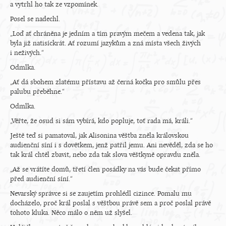
a vytrhl ho tak ze vzpomínek.
Posel se nadechl.
„Loď ať chráněna je jedním a tím pravým mečem a vedena tak, jak
byla již natisíckrát. Ať rozumí jazykům a zná místa všech živých
i neživých.“
Odmlka.
„Ať dá sbohem zlatému přístavu až černá kočka pro smůlu přes
palubu přeběhne.“
Odmlka.
„Věřte, že osud si sám vybírá, kdo popluje, toť rada má, králi.“
Ještě teď si pamatoval, jak Alisonina věštba zněla královskou
audienční síní i s dovětkem, jenž patřil jemu. Ani nevěděl, zda se ho
tak král chtěl zbavit, nebo zda tak slova věštkyně opravdu zněla.
„Až se vrátíte domů, třetí člen posádky na vás bude čekat přímo
před audienční síní.“
Nevarský správce si se zaujetím prohlédl cizince. Pomalu mu
docházelo, proč král poslal s věštbou právě sem a proč poslal právě
tohoto kluka. Něco málo o něm už slyšel.