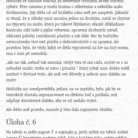
Holčička se smutně šourala za neobvykle rychlými kroky starého
rybáře. Přes rameno jí visela brašna s oblečením a několika málo
drobnostmi. Její děda už od brzkého rána měl jen naspěch. Jakmile
si všiml, že z oblohy mizí mračna jedno za druhým, začal se chystat
na výpravu na moře, která po takové blýskavici obnáší důkladnou
kontrolu celé lodě a jejího vybavení, opravení drobných závad,
uklizení paluby, roztáhnutí plachty a tak dále. Nic by holčičku
nevzrušovalo více než plavba a dobrodružství s ní spojená, ale
pravdou bylo, že vždy, když se děda vypravoval na lov na širý oceán,
ona s ním jet nemohla.
„Ale no ták, nebuď tak smutná, vždyť teta tě má ráda, určitě se s ní
nebudeš nudit, třeba se něco i přiučíš.“ Starý rybář moc dobře viděl
nechuť v dívčině tváři, ale měl své důvody ji nebrat moc daleko na
moře.
Holčička nic neodpověděla, jediné, na co myslela, bylo, jak by se
tentokrát dostala nepozorovaně na dědovu loď a počkala, než
odpluje dostatečně daleko, aby se už nedalo vrátit.
Ale děda měl pravdu, minule jí teta dala zajímavou úložku.
Úloha č. 6
Na tabuli si měla napsat
a zajímalo ji, jestli může na tabuli získat
I
I