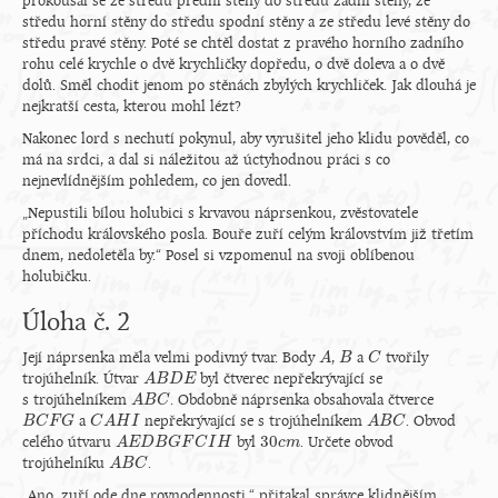
prokousal se ze středu přední stěny do středu zadní stěny, ze
středu horní stěny do středu spodní stěny a ze středu levé stěny do
středu pravé stěny. Poté se chtěl dostat z pravého horního zadního
rohu celé krychle o dvě krychličky dopředu, o dvě doleva a o dvě
dolů. Směl chodit jenom po stěnách zbylých krychliček. Jak dlouhá je
nejkratší cesta, kterou mohl lézt?
Nakonec lord s nechutí pokynul, aby vyrušitel jeho klidu pověděl, co
má na srdci, a dal si náležitou až úctyhodnou práci s co
nejnevlídnějším pohledem, co jen dovedl.
„Nepustili bílou holubici s krvavou náprsenkou, zvěstovatele
příchodu královského posla. Bouře zuří celým královstvím již třetím
dnem, nedoletěla by.“ Posel si vzpomenul na svoji oblíbenou
holubičku.
Úloha č. 2
Její náprsenka měla velmi podivný tvar. Body
,
a
tvořily
A
A
B
B
C
C
trojúhelník. Útvar
byl čtverec nepřekrývající se
A
A
B
B
D
D
E
E
s trojúhelníkem
. Obdobně náprsenka obsahovala čtverce
A
A
B
B
C
C
a
nepřekrývající se s trojúhelníkem
. Obvod
B
B
C
C
F
G
F
G
C
C
A
A
H
H
I
I
A
A
B
B
C
C
30
celého útvaru
byl
. Určete obvod
A
A
E
E
D
D
B
G
B
F
G
C
I
F
H
C
I
H
30
c
c
m
m
trojúhelníku
.
A
A
B
B
C
C
„Ano, zuří ode dne rovnodennosti,“ přitakal správce klidnějším