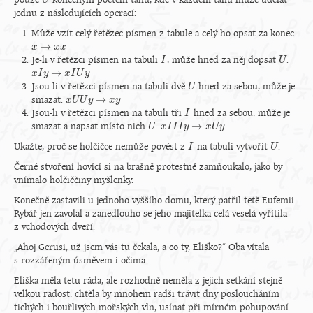
pouze
konečným počtem tahů, kde v každém tahu může udělat
U
U
jednu z následujících operací:
Může vzít celý řetězec písmen z tabule a celý ho opsat za konec.
→
x
x
→
x
x
x
x
Je-li v řetězci písmen na tabuli
, může hned za něj dopsat
.
I
I
U
U
→
x
x
I
I
y
y
→
x
I
U
x
y
I
U
y
Jsou-li v řetězci písmen na tabuli dvě
hned za sebou, může je
U
U
→
smazat.
x
x
U
U
U
U
y
→
y
x
y
x
y
Jsou-li v řetězci písmen na tabuli tři
hned za sebou, může je
I
I
→
smazat a napsat místo nich
.
U
U
x
x
I
I
I
I
I
y
I
→
y
x
U
y
x
U
y
Ukažte, proč se holčičce nemůže povést z
na tabuli vytvořit
.
I
I
U
U
Černé stvoření hovící si na brašně protestně zamňoukalo, jako by
vnímalo holčiččiny myšlenky.
Konečně zastavili u jednoho vyššího domu, který patřil tetě Eufemii.
Rybář jen zavolal a zanedlouho se jeho majitelka celá veselá vyřítila
z vchodových dveří.
„Ahoj Gerusi, už jsem vás tu čekala, a co ty, Eliško?“ Oba vítala
s rozzářeným úsměvem i očima.
Eliška měla tetu ráda, ale rozhodně neměla z jejich setkání stejně
velkou radost, chtěla by mnohem radši trávit dny posloucháním
tichých i bouřlivých mořských vln, usínat při mírném pohupování