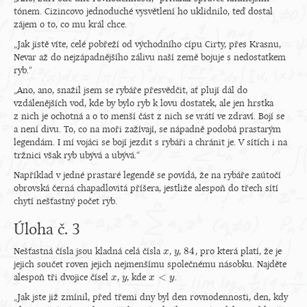
tónem. Cizincovo jednoduché vysvětlení ho uklidnilo, teď dostal
zájem o to, co mu král chce.
„Jak jistě víte, celé pobřeží od východního cípu Cirty, přes Krasnu,
Nevar až do nejzápadnějšího zálivu naší země bojuje s nedostatkem
ryb.“
„Ano, ano, snažil jsem se rybáře přesvědčit, ať plují dál do
vzdálenějších vod, kde by bylo ryb k lovu dostatek, ale jen hrstka
z nich je ochotná a o to menší část z nich se vrátí ve zdraví. Bojí se
a není divu. To, co na moři zažívají, se nápadně podobá prastarým
legendám. I mí vojáci se bojí jezdit s rybáři a chránit je. V sítích i na
tržnici však ryb ubývá a ubývá.“
Například v jedné prastaré legendě se povídá, že na rybáře zaútočí
obrovská černá chapadlovitá příšera, jestliže alespoň do třech sítí
chytí nešťastný počet ryb.
Úloha č. 3
84
Nešťastná čísla jsou kladná celá čísla
,
,
, pro která platí, že je
x
x
y
y
84
jejich součet roven jejich nejmenšímu společnému násobku. Najděte
<
alespoň tři dvojice čísel
,
, kde
.
x
x
y
y
x
x
<
y
y
„Jak jste již zmínil, před třemi dny byl den rovnodennosti, den, kdy