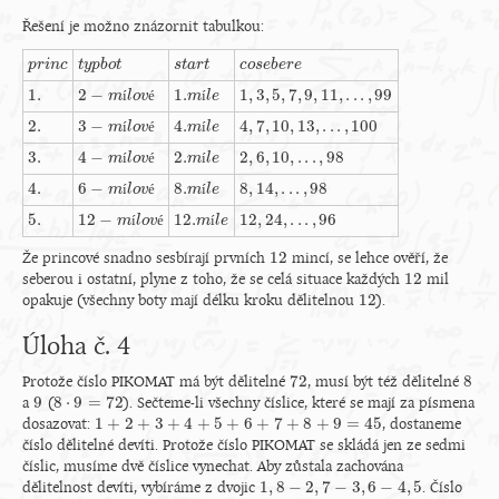
Řešení je možno znázornit tabulkou:
p
p
r
r
i
i
n
n
c
c
t
t
y
y
p
p
b
b
o
o
t
t
s
s
t
t
a
a
r
r
t
t
c
c
o
o
s
s
e
e
b
b
e
e
r
r
e
e
1.
1
,
3
,
5
,
7
,
9
,
11
,
.
.
.
,
99
2
−
1.
í
é
í
1.
1
,
3
,
5
,
7
,
9
,
11
,
.
.
.
,
99
2
−
m
í
m
l
o
v
l
é
o
v
1.
m
m
í
l
l
e
e
2.
4
,
7
,
10
,
13
,
.
.
.
,
100
3
−
4.
í
é
í
2.
4
,
7
,
10
,
13
,
.
.
.
,
100
3
−
m
í
m
l
o
v
l
é
o
v
4.
m
m
í
l
l
e
e
3.
2
,
6
,
10
,
.
.
.
,
98
4
−
2.
í
é
í
3.
2
,
6
,
10
,
.
.
.
,
98
4
−
m
í
m
l
o
v
l
é
o
v
2.
m
m
í
l
l
e
e
4.
8
,
14
,
.
.
.
,
98
6
−
8.
í
é
í
4.
8
,
14
,
.
.
.
,
98
6
−
m
í
m
l
o
v
l
é
o
v
8.
m
m
í
l
l
e
e
5.
12
,
24
,
.
.
.
,
96
12
−
12.
í
é
í
5.
12
,
24
,
.
.
.
,
96
12
−
m
í
m
l
o
v
l
é
o
v
12.
m
m
í
l
l
e
e
12
Že princové snadno sesbírají prvních
mincí, se lehce ověří, že
12
12
seberou i ostatní, plyne z toho, že se celá situace každých
mil
12
12
opakuje (všechny boty mají délku kroku dělitelnou
).
12
Úloha č. 4
72
8
Protože číslo PIKOMAT má být dělitelné
, musí být též dělitelné
72
8
9
8
⋅
9
=
72
a
(
). Sečteme-li všechny číslice, které se mají za písmena
9
8
⋅
9
=
72
1
+
2
+
3
+
4
+
5
+
6
+
7
+
8
+
9
=
45
dosazovat:
, dostaneme
1
+
2
+
3
+
4
+
5
+
6
+
7
+
8
+
9
=
45
číslo dělitelné devíti. Protože číslo PIKOMAT se skládá jen ze sedmi
číslic, musíme dvě číslice vynechat. Aby zůstala zachována
1
,
8
−
2
,
7
−
3
,
6
−
4
,
5
dělitelnost devíti, vybíráme z dvojic
. Číslo
1
,
8
−
2
,
7
−
3
,
6
−
4
,
5