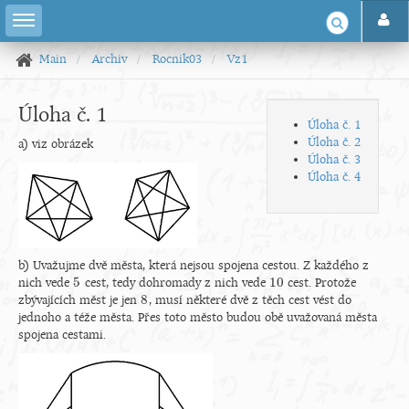
Main
Archiv
Rocnik03
Vz1
Úloha č. 1
Úloha č. 1
Úloha č. 2
a) viz obrázek
Úloha č. 3
Úloha č. 4
b) Uvažujme dvě města, která nejsou spojena cestou. Z každého z
5
10
nich vede
cest, tedy dohromady z nich vede
cest. Protože
5
10
8
zbývajících měst je jen
, musí některé dvě z těch cest vést do
8
jednoho a téže města. Přes toto město budou obě uvažovaná města
spojena cestami.