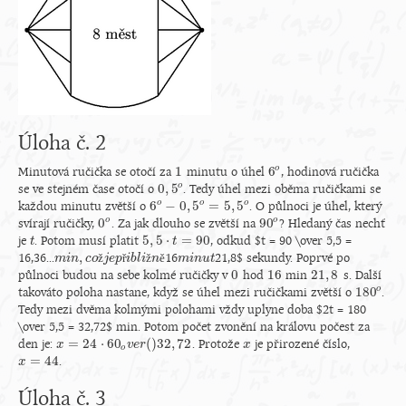
Úloha č. 2
1
6
o
Minutová ručička se otočí za
minutu o úhel
, hodinová ručička
1
6
o
0
,
5
o
se ve stejném čase otočí o
. Tedy úhel mezi oběma ručičkami se
0
,
5
o
6
−
0
,
5
=
5
,
5
o
o
o
každou minutu zvětší o
. O půlnoci je úhel, který
6
o
−
0
,
5
o
=
5
,
5
o
0
90
o
o
svírají ručičky,
. Za jak dlouho se zvětší na
? Hledaný čas nechť
0
o
90
o
5
,
5
⋅
=
90
je
. Potom musí platit
, odkud $t = 90 \over 5,5 =
t
t
5
,
5
⋅
t
=
90
t
,
16,36...
ž
ř
ž
ě
16
21,8$ sekundy. Poprvé po
m
m
i
i
n
n
,
c
o
c
ž
o
j
e
j
p
e
ř
p
i
b
i
l
b
i
ž
l
i
n
ě
n
m
m
i
i
n
n
u
u
t
t
0
16
21
,
8
půlnoci budou na sebe kolmé ručičky v
hod
min
s. Další
0
16
21
,
8
180
o
takováto poloha nastane, když se úhel mezi ručičkami zvětší o
.
180
o
Tedy mezi dvěma kolmými polohami vždy uplyne doba $2t = 180
\over 5,5 = 32,72$ min. Potom počet zvonění na královu počest za
=
24
⋅
60
(
)
32
,
72
den je:
. Protože
je přirozené číslo,
x
x
=
24
⋅
60
o
v
e
r
(
)
v
32
e
r
,
72
x
x
o
=
44
.
x
x
=
44
Úloha č. 3