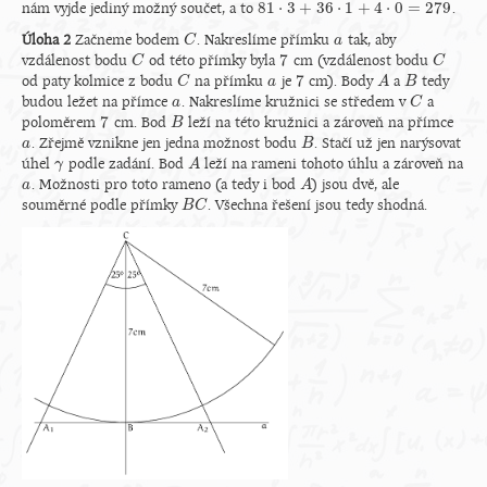
81
⋅
3
+
36
⋅
1
+
4
⋅
0
=
279
nám vyjde jediný možný součet, a to
.
81
⋅
3
+
36
⋅
1
+
4
⋅
0
=
279
Úloha 2
Začneme bodem
. Nakreslíme přímku
tak, aby
C
C
a
a
7
vzdálenost bodu
od této přímky byla
cm (vzdálenost bodu
C
C
7
C
C
7
od paty kolmice z bodu
na přímku
je
cm). Body
a
tedy
C
C
a
a
7
A
A
B
B
budou ležet na přímce
. Nakreslíme kružnici se středem v
a
a
a
C
C
7
poloměrem
cm. Bod
leží na této kružnici a zároveň na přímce
7
B
B
. Zřejmě vznikne jen jedna možnost bodu
. Stačí už jen narýsovat
a
a
B
B
úhel
podle zadání. Bod
leží na rameni tohoto úhlu a zároveň na
γ
γ
A
A
. Možnosti pro toto rameno (a tedy i bod
) jsou dvě, ale
a
a
A
A
souměrné podle přímky
. Všechna řešení jsou tedy shodná.
B
B
C
C