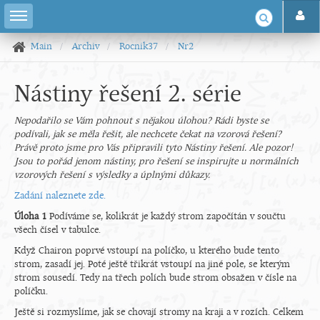
Main
Archiv
Rocnik37
Nr2
Nástiny řešení 2. série
Nepodařilo se Vám pohnout s nějakou úlohou? Rádi byste se
podívali, jak se měla řešit, ale nechcete čekat na vzorová řešení?
Právě proto jsme pro Vás připravili tyto Nástiny řešení. Ale pozor!
Jsou to pořád jenom nástiny, pro řešení se inspirujte u normálních
vzorových řešení s výsledky a úplnými důkazy.
Zadání naleznete zde.
Úloha 1
Podíváme se, kolikrát je každý strom započítán v součtu
všech čísel v tabulce.
Když Chairon poprvé vstoupí na políčko, u kterého bude tento
strom, zasadí jej. Poté ještě třikrát vstoupí na jiné pole, se kterým
strom sousedí. Tedy na třech polích bude strom obsažen v čísle na
políčku.
Ještě si rozmyslíme, jak se chovají stromy na kraji a v rozích. Celkem