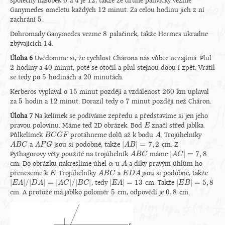
společný násobek
a
je
, takže ze druhé pánvičky vezme
6
4
12
12
Ganymedes omeletu každých
minut. Za celou hodinu jich z ní
12
5
zachrání
.
5
8
Dohromady Ganymedes vezme
palačinek, takže Hermes ukradne
8
14
zbývajících
.
14
Úloha 6
Uvědomme si, že rychlost Chárona nás vůbec nezajímá. Plul
2
40
hodiny a
minut, poté se otočil a plul stejnou dobu i zpět. Vrátil
2
40
5
20
se tedy po
hodinách a
minutách.
5
20
15
260
Kerberos vyplaval o
minut později a vzdálenost
km uplaval
15
260
5
12
7
za
hodin a
minut. Dorazil tedy o
minut později než Cháron.
5
12
7
Úloha 7
Na kelímek se podíváme zepředu a představíme si jen jeho
pravou polovinu. Máme teď 2D obrázek. Bod
značí střed jablka.
E
E
Půlkelímek
protáhneme dolů až k bodu
. Trojúhelníky
B
B
C
C
G
G
F
F
A
A
|
|
=
7
,
2
a
jsou si podobné, takže
cm. Z
A
A
B
B
C
C
A
A
F
F
G
G
|
A
A
B
B
|
=
7
,
2
|
|
=
7
,
8
Pythagorovy věty použité na trojúhelník
máme
A
A
B
B
C
C
|
A
A
C
C
|
=
7
,
8
cm. Do obrázku nakreslíme úhel
u
a díky pravým úhlům ho
α
α
A
A
přeneseme k
. Trojúhelníky
a
jsou si podobné, takže
E
E
A
A
B
B
C
C
E
E
D
D
A
A
|
|
/
|
|
=
|
|
/
|
|
|
|
=
13
|
|
=
5
,
8
, tedy
cm. Takže
|
E
E
A
A
|
/
|
D
A
D
|
=
A
|
A
C
|
/
|
B
A
C
|
C
B
C
|
E
E
A
A
|
=
13
|
E
E
B
B
|
=
5
,
8
5
0
,
8
cm. A protože má jablko poloměr
cm, odpovědí je
cm.
5
0
,
8