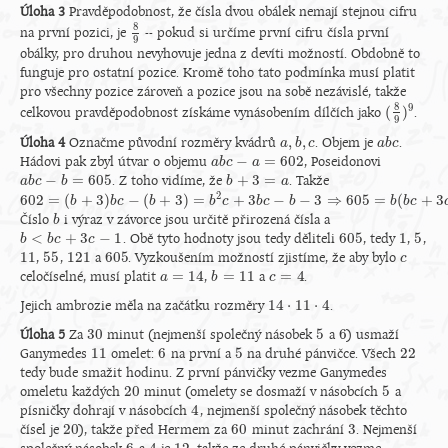
Úloha 3
Pravděpodobnost, že čísla dvou obálek nemají stejnou cifru
8
na první pozici, je
-- pokud si určíme první cifru čísla první
8
9
9
obálky, pro druhou nevyhovuje jedna z devíti možností. Obdobně to
funguje pro ostatní pozice. Kromě toho tato podmínka musí platit
pro všechny pozice zároveň a pozice jsou na sobě nezávislé, takže
8
9
(
)
celkovou pravděpodobnost získáme vynásobením dílčích jako
.
(
8
9
)
9
9
,
,
Úloha 4
Označme původní rozměry kvádrů
. Objem je
.
a
a
,
b
b
,
c
c
a
a
b
b
c
c
−
=
602
Hádovi pak zbyl útvar o objemu
, Poseidonovi
a
a
b
b
c
c
−
a
=
602
a
−
=
605
+
3
=
. Z toho vidíme, že
. Takže
a
a
b
b
c
c
−
b
=
605
b
b
b
+
3
=
a
a
2
602
=
(
+
3
)
−
(
+
3
)
=
+
3
−
−
3
⇒
605
=
(
+
3
602
=
(
b
+
3
b
)
b
c
−
(
b
b
+
c
3
)
=
b
2
b
c
+
3
b
c
−
b
−
3
b
⇒
c
605
=
b
b
(
c
b
c
+
3
b
c
−
1
)
b
b
c
Číslo
i výraz v závorce jsou určitě přirozená čísla a
b
b
<
+
3
−
1
605
1
5
. Obě tyto hodnoty jsou tedy děliteli
, tedy
,
,
b
b
<
b
c
+
b
3
c
c
−
1
c
605
1
5
11
55
121
605
,
,
a
. Vyzkoušením možností zjistíme, že aby bylo
11
55
121
605
c
c
=
14
=
11
=
4
celočíselné, musí platit
,
a
.
a
a
=
14
b
b
=
11
c
c
=
4
14
⋅
11
⋅
4
Jejich ambrozie měla na začátku rozměry
.
14
⋅
11
⋅
4
30
5
6
Úloha 5
Za
minut (nejmenší společný násobek
a
) usmaží
30
5
6
11
6
5
22
Ganymedes
omelet:
na první a
na druhé pánvičce. Všech
11
6
5
22
tedy bude smažit hodinu. Z první pánvičky vezme Ganymedes
20
5
omeletu každých
minut (omelety se dosmaží v násobcích
a
20
5
4
písničky dohrají v násobcích
, nejmenší společný násobek těchto
4
20
60
3
čísel je
), takže před Hermem za
minut zachrání
. Nejmenší
20
60
3
6
4
12