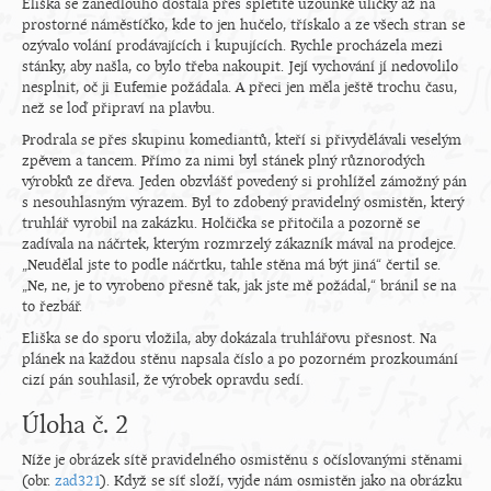
Eliška se zanedlouho dostala přes spletité uzounké uličky až na
prostorné náměstíčko, kde to jen hučelo, třískalo a ze všech stran se
ozývalo volání prodávajících i kupujících. Rychle procházela mezi
stánky, aby našla, co bylo třeba nakoupit. Její vychování jí nedovolilo
nesplnit, oč ji Eufemie požádala. A přeci jen měla ještě trochu času,
než se loď připraví na plavbu.
Prodrala se přes skupinu komediantů, kteří si přivydělávali veselým
zpěvem a tancem. Přímo za nimi byl stánek plný různorodých
výrobků ze dřeva. Jeden obzvlášť povedený si prohlížel zámožný pán
s nesouhlasným výrazem. Byl to zdobený pravidelný osmistěn, který
truhlář vyrobil na zakázku. Holčička se přitočila a pozorně se
zadívala na náčrtek, kterým rozmrzelý zákazník mával na prodejce.
„Neudělal jste to podle náčrtku, tahle stěna má být jiná“ čertil se.
„Ne, ne, je to vyrobeno přesně tak, jak jste mě požádal,“ bránil se na
to řezbář.
Eliška se do sporu vložila, aby dokázala truhlářovu přesnost. Na
plánek na každou stěnu napsala číslo a po pozorném prozkoumání
cizí pán souhlasil, že výrobek opravdu sedí.
Úloha č. 2
Níže je obrázek sítě pravidelného osmistěnu s očíslovanými stěnami
(obr.
zad321
). Když se síť složí, vyjde nám osmistěn jako na obrázku