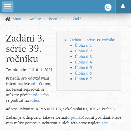
Main
Archiv
Rocnik39
Zad3
Zadání 3.
Zadání 3. série 39. ročníku
série 39.
Úloha č. 1
Úloha č. 2
ročníku
Úloha č. 3
Úloha č. 4
Úloha č. 5
Termín odeslání: 8. 1. 2024
Úloha č. 6
Pravidla pro odevzdávání
Úloha č. 7
řešení najdete
zde
. O tom,
jak řešení sepisovat, si
můžete přečíst
zde
nebo
se podívat na
video
.
Adresa: Pikomat, KPMS MFF UK, Sokolovská 83, 186 75 Praha 8
Zadání je k dispozici také ve formátu
pdf
. Průvodní povídání, které
vám může pomoci s některou z úloh této série najdete
zde
.