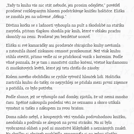
„Tady ta kniha vás nic stát nebude, jen prosím odejděte,“ pověděl
prodavač rozklepaným hlasem podstrkávaje knížku holčičce. Eliška
se zmohla jen na udivené „děkuji.“
Dívčina kočka se s ladností vyhoupla na pult a škodolibě na staříka
zasyčela, přitom tlapkou shodila pár knih, které v oblaku prachu
skončily na zemi. Prodavač jen bezděčně ucouvl.
Eliška si své kamarádky ani prodavače sbírajícího knihy nevšimla
a zatoužila ihned získanou cennost prozkoumat. Než však knihu
stihla otevřít, přímo vedle ní se přidrkocal vozík s kořením. Podle
vůně poznala, že je tam i množství cizího koření, včetně kardamomu
či muškátových květů, které její teta chtěla do zásoby.
Kolem nového obchůdku se rychle vytvořil hlouček lidí. Holčička
zastrčila knihu do tašky, co nejrychleji se přidala mezi první zájemce
a pořídila, co bylo potřeba.
Podle slunce, jež se vyhouplo nad domky, zjistila, že už nemá mnoho
času. Spěšně nakoupila poslední věci ze seznamu a skoro utíkala
vyměnit si tašku s nákupem za svou brašnu.
Doma nikdo nebyl, z koupených věcí vyndala podivuhodnou knížku,
neodolala a podívala se alespoň na první stránku. Na ní byla
vyobrazená oliheň a pod ní množství klikyháků a neznámých znaků.