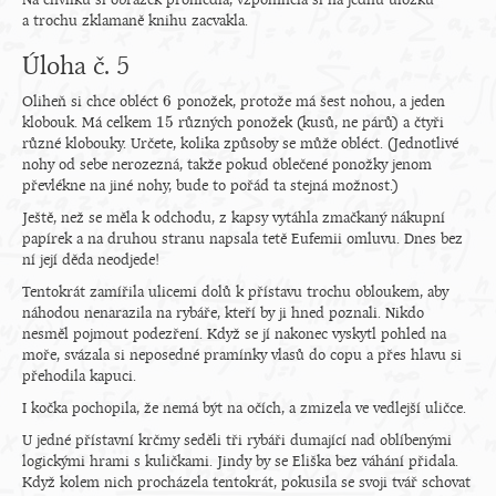
Na chvilku si obrázek prohlédla, vzpomněla si na jednu úložku
a trochu zklamaně knihu zacvakla.
Úloha č. 5
6
Oliheň si chce obléct
ponožek, protože má šest nohou, a jeden
6
15
klobouk. Má celkem
různých ponožek (kusů, ne párů) a čtyři
15
různé klobouky. Určete, kolika způsoby se může obléct. (Jednotlivé
nohy od sebe nerozezná, takže pokud oblečené ponožky jenom
převlékne na jiné nohy, bude to pořád ta stejná možnost.)
Ještě, než se měla k odchodu, z kapsy vytáhla zmačkaný nákupní
papírek a na druhou stranu napsala tetě Eufemii omluvu. Dnes bez
ní její děda neodjede!
Tentokrát zamířila ulicemi dolů k přístavu trochu obloukem, aby
náhodou nenarazila na rybáře, kteří by ji hned poznali. Nikdo
nesměl pojmout podezření. Když se jí nakonec vyskytl pohled na
moře, svázala si neposedné pramínky vlasů do copu a přes hlavu si
přehodila kapuci.
I kočka pochopila, že nemá být na očích, a zmizela ve vedlejší uličce.
U jedné přístavní krčmy seděli tři rybáři dumající nad oblíbenými
logickými hrami s kuličkami. Jindy by se Eliška bez váhání přidala.
Když kolem nich procházela tentokrát, pokusila se svoji tvář schovat