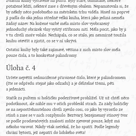
zvláštní knihy vystavené na pultu. Byly staré, ohmatané, některé
potažené kůží, některé zase s dřevěným obalem. Nepamatovala si, že
by někdy něco podobného na městském trhu viděla. Hned na poprvé
jí padla do oka jedna středně velká kniha, která jako jediná neměla
žádný název. Na kožené vazbě měla místo slov vyobrazený
jednoduchý obrázek vlny vyšitý stříbrnou nití. Měla pocit, jako by ji
v tu chvíli moře volalo. Nechápala, co se stalo, jen nesmírně toužila
knihu otevřít a zjistit, co se v ní ukrývá.
Ostatní knihy byly také zajímavé, většina z nich místo slov měla
pouze čísla, a to konkrétně palindromy.
Úloha č. 4
Určete největší sedmiciferné přirozené číslo, které je palindromem
(čte se odpředu stejně jako odzadu) a je dělitelné třemi, pěti
a jedenácti.
Stařík za pultem si holčičku podezřívavě prohlížel. Už už chtěl něco
podotknout, ale náhle mu v očích probleskl strach. Za zády holčičky
se na nepostřehnutelnou chvíli zjevilo cosi, co jako by vyrostlo ze
stínů a zase se v nich rozplynulo. Beztvarý, bezejmenný stínový tvor
se podle prodavačových znalostí může zjevovat pouze, když má
někoho varovat. Nikdy však nečekal, že ho spatří. Podle legendy
chrání bytosti, jež nepatří do lidského světa!