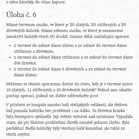
o něco hlouběji do stínu kapuce.
Úloha č. 6
20
20
20
Máme červenou misku, ve které je
zlatých,
stříbrných a
20
20
20
dřevěných kuliček. Máme zelenou misku, ve které je neomezené
množství kuliček všech tří druhů. Smíme dělat následující operace:
z červené do zelené dáme zlatou a ze zelené do červené dáme
stříbrnou a dřevěnou,
z červené do zelené dáme stříbrnou a ze zelené do červené dáme
dvě dřevěné,
z červené do zelené dáme 6 dřevěných a ze zelené do červené
dáme zlatou.
Můžeme se těmito operacemi dostat do stavu, kdy je v červené misce
10 zlatých, 11 stříbrných a 10 dřevěných kuliček? Pokud ano, ukažte
postup operací; pokud ne, dobře zdůvodněte proč.
V přístavu se houpalo mnoho lodí všelijakých velikostí, ale dědovu
loď poznala holčička bez problémů i na dálku. Ta dřevěná kráska
byla bezesporu ojedinělá. Její stěžeň vyčníval nad ostatními. Vypadala
staře, ale při bližším prohledání člověk nenašel jedinou chybu. Byla
perfektní! Podle holčičky byly všechny lodě kouzelné, ale tahle ze
všech nejvíce.