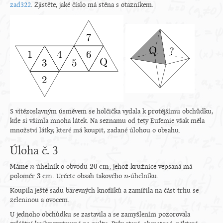
zad322
. Zjistěte, jaké číslo má stěna s otazníkem.
S vítězoslavným úsměvem se holčička vydala k protějšímu obchůdku,
kde si všimla mnoha látek. Na seznamu od tety Eufemie však měla
množství látky, které má koupit, zadané úlohou o obsahu.
Úloha č. 3
20
c
m
Máme
-úhelník o obvodu
, jehož kružnice vepsaná má
n
n
20
c
m
3
c
m
poloměr
. Určete obsah takového
-úhelníku.
3
c
m
n
n
Koupila ještě sadu barevných knoflíků a zamířila na část trhu se
zeleninou a ovocem.
U jednoho obchůdku se zastavila a se zamyšlením pozorovala