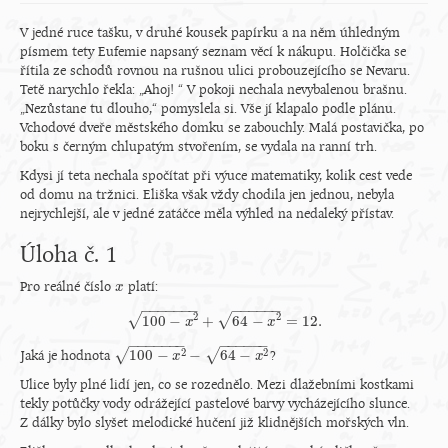
V jedné ruce tašku, v druhé kousek papírku a na něm úhledným
písmem tety Eufemie napsaný seznam věcí k nákupu. Holčička se
řítila ze schodů rovnou na rušnou ulici probouzejícího se Nevaru.
Tetě narychlo řekla: „Ahoj! “ V pokoji nechala nevybalenou brašnu.
„Nezůstane tu dlouho,“ pomyslela si. Vše jí klapalo podle plánu.
Vchodové dveře městského domku se zabouchly. Malá postavička, po
boku s černým chlupatým stvořením, se vydala na ranní trh.
Kdysi jí teta nechala spočítat při výuce matematiky, kolik cest vede
od domu na tržnici. Eliška však vždy chodila jen jednou, nebyla
nejrychlejší, ale v jedné zatáčce měla výhled na nedaleký přístav.
Úloha č. 1
Pro reálné číslo
platí:
x
x
−
−
−
−
−
−
−
−
−
−
−
−
−
2
2
√
√
100
−
+
64
−
=
12.
100
x
−
x
2
+
64
−
x
2
=
12.
x
−
−
−
−
−
−
−
−
−
−
−
−
−
2
2
√
√
100
−
−
64
−
Jaká je hodnota
?
100
−
x
2
−
64
x
−
x
2
x
Ulice byly plné lidí jen, co se rozednělo. Mezi dlažebními kostkami
tekly potůčky vody odrážející pastelové barvy vycházejícího slunce.
Z dálky bylo slyšet melodické hučení již klidnějších mořských vln.