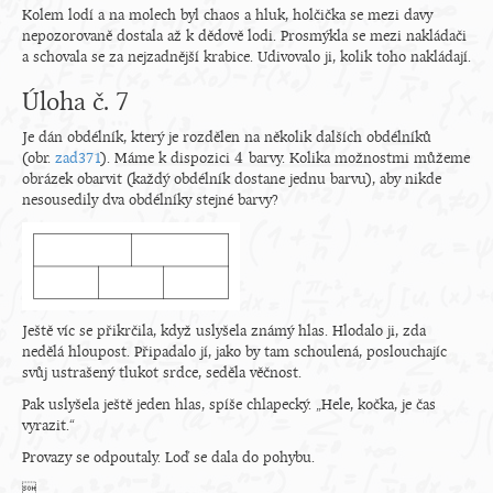
Kolem lodí a na molech byl chaos a hluk, holčička se mezi davy
nepozorovaně dostala až k dědově lodi. Prosmýkla se mezi nakládači
a schovala se za nejzadnější krabice. Udivovalo ji, kolik toho nakládají.
Úloha č. 7
Je dán obdélník, který je rozdělen na několik dalších obdélníků
4
(obr.
zad371
). Máme k dispozici
barvy. Kolika možnostmi můžeme
4
obrázek obarvit (každý obdélník dostane jednu barvu), aby nikde
nesousedily dva obdélníky stejné barvy?
Ještě víc se přikrčila, když uslyšela známý hlas. Hlodalo ji, zda
nedělá hloupost. Připadalo jí, jako by tam schoulená, poslouchajíc
svůj ustrašený tlukot srdce, seděla věčnost.
Pak uslyšela ještě jeden hlas, spíše chlapecký. „Hele, kočka, je čas
vyrazit.“
Provazy se odpoutaly. Loď se dala do pohybu.
