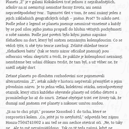
Planeta „Z“ je v galaxii Kokakolová trať jednou z nejzáhadnějších,
ačkoliv na ní neexistují nemožné formy života, ani nemá
nepravděpodobný tvar... Tajemství tkví v tom, že není známý jeden z
jejích základních geografických údajů -- jméno. Proč? To nikdo neví.
Podle jedné z legend se planeta jmenuje nesmírně vznešeně a každý
by se pod sílou jejího jména propadl do hlubin věčných pochybností
o sobě samém. Podle jiné pověsti bylo kdysi jméno napsáno
šlehačkou na dort, který byl snězen neznámým kolemjdoucím. Co se
vědců týče, ti obě tyto teorie zavrhují. Zvláště ohledně teorie
„šlehačková bašta“ (tak se tento názor oficiálně jmenuje) jsou
odborníci velmi skeptičtí a tvrdí, že pakliže je kolemjdoucí neznámý,
nemůžeme bez udání důkazu tvrdit, že tam byl, a už vůbec ne, že
snědl nějaký dort.
Zeťané planetu po dlouhém rozhodování sice pojmenovali
alternativním „Z“, avšak nikdy v historii nepřestali přemýšlet o jejím
původním názvu. Je to jedna velká, kolektivní otázka, nezodpovězený
otazník, který sžírá každého obyvatele planety od útlého dětství a
pronásleduje ho až do smrti. Zeťané obyčejně tráví své životy tak, že
dumají nad jménem své planety a nakonec umřou nudou.
1
„Já na to chci přijít,“ pronese Xssssfool-
do ticha, které se
1
rozprostírá kolem. „Co, ještě jsi to nevyluštil,“ odpovídá bez zájmu
7
504
741
002
Honza-
a ani teď se mu nechce otevírat oči. „Ne, to taky
7
504
741
002
ne... Ale to mě nezajímá&ldquo; „Tak co tě teda zajímá, když ne