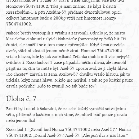
1
57
tři Xssssfoolové-
a Axel-
váží o třicet kilogramů více než dva
1
57
7
504
741
002
Honzové-
. Také je nám známo, že když k devíti
7
504
741
002
1
57
Xssssfoolům-
a pěti Axelům-
přidáme dvacetikilovou opici,
1
57
200
celková hmotnost bude o
větší než hmotnost Honzy-
200
k
k
g
g
7
504
741
002
.
7
504
741
002
Nahoře bratři vystoupili z výtahu a zazvonili. Udivilo je, že místo
klasického cinknutí uslyšeli Nohavicův (pozemský zpěvák) hit Tři
čuníci, ale snažili se o tom moc nepřemýšlet. Když žena otevřela
7
504
741
002
dveře, všichni zůstali jenom němě zírat. Honzovi-
7
504
741
002
vrtalo hlavou, kde by tak zanedbaná Zeťanka mohla mít vlas nejvyšší
1
svůdnosti. Xssssfoolovi-
zase připadala něčím divná, ale nemohl
1
57
přijít na to, čím to může být. Axel-
zpozoroval, že jí chybí hlava.
57
57
„Co chcete?“ zařvala ta žena. Axelovi-
chvilku vrtalo hlavou, jak to
57
udělala, když nemá hlavu. Nikdo nic neříkal, a tak se po krátké pauze
ozvala podruhé: „Kdo to zvonil! No tak bude to?“
Úloha č. 7
Bratři byli natolik šokováni, že ze sebe každý vymáčkl sotva jednu
větu, přičemž o každém z nich víme, že mluvil buď pouze pravdu
nebo jenom lhal.
1
7
504
741
002
57
Xssssfool-
: „Zvonil buď Honza-
nebo Axel-
.“ Honza-
1
7
504
741
002
57
7
504
741
002
57
57
: „Zvonil Axel-
.“ Axel-
: „Alespoň dva z nás lžou.“
7
504
741
002
57
57