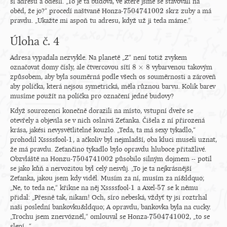
si adresu a odešli. „To je ta budova, ve které jsme se stavovali na
7
504
741
002
oběd, že jo?“ procedí naštvaně Honza-
skrz zuby a má
7
504
741
002
pravdu. „Ukažte mi aspoň tu adresu, když už ji teda máme.“
Úloha č. 4
Adresa vypadala nezvykle. Na planetě „Z“ není totiž zvykem
8
×
8
označovat domy čísly, ale čtvercovou sítí
vybarvenou takovým
8
×
8
způsobem, aby byla souměrná podle všech os souměrnosti a zároveň
aby políčka, která nejsou symetrická, měla různou barvu. Kolik barev
musíme použít na políčka pro označení jedné budovy?
Když sourozenci konečně dorazili na místo, vstupní dveře se
otevřely a objevila se v nich oslnivá Zeťanka. Čišela z ní přirozená
krása, jakési nevysvětlitelné kouzlo. „Teda, ta má sexy tykadlo,“
1
prohodil Xssssfool-
, a ačkoliv byl nejmladší, oba kluci museli uznat,
1
že má pravdu. Zeťančino tykadlo bylo opravdu hluboce přitažlivé.
7
504
741
002
Obzvláště na Honzu-
působilo silným dojmem -- potil
7
504
741
002
se jako kůň a nervozitou byl celý nesvůj. „To je ta nejkrásnější
Zeťanka, jakou jsem kdy viděl. Musím za ní, musím za ní&ldquo;
1
57
„Ne, to teda ne,“ křikne na něj Xssssfool-
a Axel-
se k němu
1
57
přidal: „Přesně tak, nikam! Och, síro nebeská, vždyť ty jsi roztrhal
naši poslední bankovku&ldquo; A opravdu, bankovka byla na cucky.
7
504
741
002
„Trochu jsem znervózněl,“ omlouval se Honza-
, „to se
7
504
741
002
slepí...“