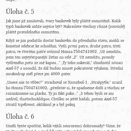
Úloha č. 5
Jak jsme již zmiňovali, tvary bankovek byly pláště osmistěnů. Kolik
typů bankovek může nejvíce být? Nakreslete všechny různé (souvislé)
pláště pravidelného osmistěnu.
Když se jim podařilo dostat bankovku do původního stavu, mohli se
konečně odebrat ke schodům. Vyšli první patro, druhé patro, třetí
7
504
741
002
patro, ve čtvrtém patře uvíznul Honza-
. „Už nemůžu,
7
504
741
002
jsem ten nejvyčerpanější Zeťan na celé „Z“. Už nemůžu, proudy
vydřeného potu ze mě kapou...“ „Ty toho nakecáš,“ zhodnotil situaci
57
Axel-
a usoudil, že dál budou muset pokračovat výtahem. Střední
57
4
000
mrakodrap měl přece jen
pater.
4
000
1
„Unese nás to vůbec?“ strachoval se Xssssfool-
. „Strašpytle,“ urazil
1
7
504
741
002
ho Honza-
, „představ si, že spadneme dolů a všichni se
7
504
741
002
rozmázneme na placku. Ty jsi fakt pako...“ „S tebou bych se ani
57
nedivil, tlusťochu&ldquo; Chvilku se ještě hádali, potom Axel-
57
ztratil trpělivost, okřiknul je a byl pokoj.
Úloha č. 6
Uměli byste spočítat, kolik vážili sourozenci dohromady? Víme, že