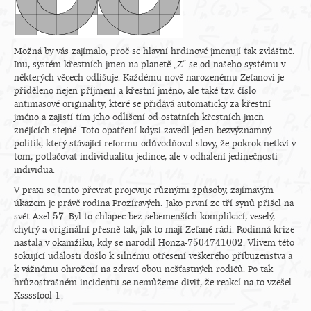
Možná by vás zajímalo, proč se hlavní hrdinové jmenují tak zvláštně.
Inu, systém křestních jmen na planetě „Z“ se od našeho systému v
některých věcech odlišuje. Každému nově narozenému Zeťanovi je
přiděleno nejen příjmení a křestní jméno, ale také tzv. číslo
antimasové originality, které se přidává automaticky za křestní
jméno a zajistí tím jeho odlišení od ostatních křestních jmen
znějících stejně. Toto opatření kdysi zavedl jeden bezvýznamný
politik, který stávající reformu odůvodňoval slovy, že pokrok netkví v
tom, potlačovat individualitu jedince, ale v odhalení jedinečnosti
individua.
V praxi se tento převrat projevuje různými způsoby, zajímavým
úkazem je právě rodina Prozíravých. Jako první ze tří synů přišel na
57
svět Axel-
. Byl to chlapec bez sebemenších komplikací, veselý,
57
chytrý a originální přesně tak, jak to mají Zeťané rádi. Rodinná krize
7
504
741
002
nastala v okamžiku, kdy se narodil Honza-
. Vlivem této
7
504
741
002
šokující události došlo k silnému otřesení veškerého příbuzenstva a
k vážnému ohrožení na zdraví obou nešťastných rodičů. Po tak
hrůzostrašném incidentu se nemůžeme divit, že reakcí na to vzešel
1
Xssssfool-
.
1