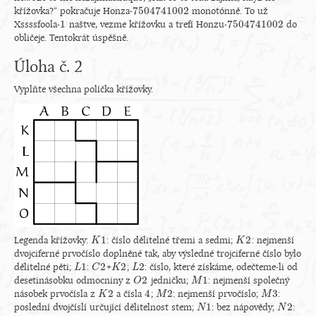
7
504
741
002
křížovka?“ pokračuje Honza-
monotónně. To už
7
504
741
002
1
7
504
741
002
Xssssfoola-
naštve, vezme křížovku a trefí Honzu-
do
1
7
504
741
002
obličeje. Tentokrát úspěšně.
Úloha č. 2
Vyplňte všechna políčka křížovky.
1
2
Legenda křížovky:
: číslo dělitelné třemi a sedmi;
: nejmenší
K
K
1
K
K
2
dvojciferné prvočíslo doplněné tak, aby výsledné trojciferné číslo bylo
1
2
2
2
dělitelné pěti;
:
+
;
: číslo, které získáme, odečteme-li od
L
L
1
C
C
2
K
K
2
L
L
2
2
1
desetinásobku odmocniny z
jedničku;
: nejmenší společný
O
O
2
M
M
1
2
4
2
3
násobek prvočísla z
a čísla
;
: nejmenší prvočíslo;
:
K
K
2
4
M
M
2
M
M
3
1
2
poslední dvojčíslí určující dělitelnost stem;
: bez nápovědy;
:
N
N
1
N
N
2