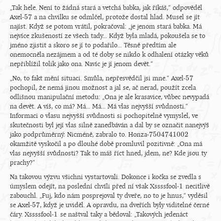
„Tak hele. Není to žádná stará a vetchá babka, jak říkáš,“ odpověděl
57
Axel-
a na chvilku se odmlčel, protože dostal hlad. Musel se jít
57
najíst. Když se potom vrátil, pokračoval: „je jenom stará babka. Má
nejvíce zkušeností ze všech tady... Když byla mladá, pokoušela se to
jméno zjistit a skoro se jí to podařilo... Těsně předtím ale
onemocněla nezájmem a od té doby se nikdo k odhalení otázky věků
nepřiblížil tolik jako ona. Navíc je jí jenom devět.“
57
„No, to fakt mění situaci. Smůla, nepřesvědčil jsi mne.“ Axel-
57
pochopil, že nemá jinou možnost a jal se, ač nerad, použít zcela
odlišnou manipulační metodu: „Ona je ale krasavice, vůbec nevypadá
na devět. A víš, co má? Má... Má... Má vlas nejvyšší svůdnosti.“
Informaci o vlasu nejvyšší svůdnosti si pochopitelně vymyslel, ve
skutečnosti byl její vlas silně zanedbáván a dal by se označit nanejvýš
7
504
741
002
jako podprůměrný. Nicméně, zabralo to. Honza-
7
504
741
002
okamžitě vyskočil a po dlouhé době promluvil pozitivně: „Ona má
vlas nejvyšší svůdnosti? Tak to máš říct hned, jdem, ne? Kde jsou ty
prachy?“
Na takovou výzvu všichni vystartovali. Dokonce i kočka se zvedla s
1
úmyslem odejít, na poslední chvíli před ní však Xssssfool-
necitlivě
1
zabouchl. „Fuj, kdo nám posprejoval ty dveře, no to je hnus,“ vyděsil
57
se Axel-
, když je uviděl. A opravdu, na dveřích byly viditelné černé
57
1
čáry. Xssssfool-
se naštval taky a bědoval: „Takových jedenáct
1