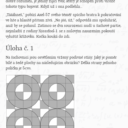
dobře rozuměli, je jediný žijící tvor, který je schopen proti viróze
tohoto typu bojovat. Když už i ona podlehla...
57
„Táááhneš,“ pobízí Axel-
svého téměř spícího bratra k pokračování
57
ve hře a hlasitě přitom zívá. „No jóó, úž,“ odpovídá mu spoluhráč,
aniž by se pohnul. Zatímco se dva sourozenci nudí u šachové partie,
1
nejmladší z rodiny Xssssfool-
se s nulovým nasazením pokouší
1
vyluštit křížovku. Kočka kouká do zdi.
Úloha č. 1
Na šachovnici jsou osvětlením vrženy podivné stíny. Jaký je poměr
bílé a šedé plochy na následujícím obrázku? Délka strany jednoho
5
políčka je
.
5
c
c
m
m