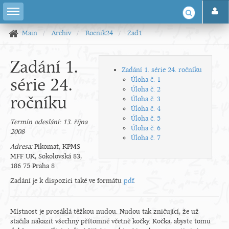
Main
Archiv
Rocnik24
Zad1
Zadání 1.
Zadání 1. série 24. ročníku
série 24.
Úloha č. 1
Úloha č. 2
ročníku
Úloha č. 3
Úloha č. 4
Úloha č. 5
Termín odeslání: 13. října
Úloha č. 6
2008
Úloha č. 7
Adresa:
Pikomat, KPMS
MFF UK, Sokolovská 83,
186 75 Praha 8
Zadání je k dispozici také ve formátu
pdf
.
Místnost je prosáklá těžkou nudou. Nudou tak zničující, že už
stačila nakazit všechny přítomné včetně kočky. Kočka, abyste tomu