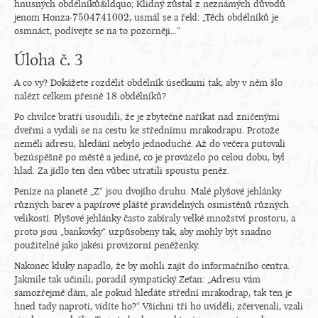
hnusných obdélníků&ldquo; Klidný zůstal z neznámých důvodů
7
504
741
002
jenom Honza-
, usmál se a řekl: „Těch obdélníků je
7
504
741
002
osmnáct, podívejte se na to pozorněji...“
Úloha č. 3
A co vy? Dokážete rozdělit obdélník úsečkami tak, aby v něm šlo
18
nalézt celkem přesně
obdélníků?
18
Po chvilce bratři usoudili, že je zbytečné naříkat nad zničenými
dveřmi a vydali se na cestu ke střednímu mrakodrapu. Protože
neměli adresu, hledání nebylo jednoduché. Až do večera putovali
bezúspěšně po městě a jediné, co je provázelo po celou dobu, byl
hlad. Za jídlo ten den vůbec utratili spoustu peněz.
Peníze na planetě „Z“ jsou dvojího druhu. Malé plyšové jehlánky
různých barev a papírové pláště pravidelných osmistěnů různých
velikostí. Plyšové jehlánky často zabíraly velké množství prostoru, a
proto jsou „bankovky“ uzpůsobeny tak, aby mohly být snadno
použitelné jako jakési provizorní peněženky.
Nakonec kluky napadlo, že by mohli zajít do informačního centra.
Jakmile tak učinili, poradil sympatický Zeťan: „Adresu vám
samozřejmě dám, ale pokud hledáte střední mrakodrap, tak ten je
hned tady naproti, vidíte ho?“ Všichni tři ho uviděli, zčervenali, vzali