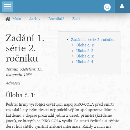
Main
Archiv
Rocnik02
Zad1
Zadání 1.
Zadání 1. série 2. ročníku
série 2.
Úloha č. 1:
Úloha č. 2:
ročníku
Úloha č. 3:
Úloha č. 4:
Termín odelslání: 15.
listopadu 1986
Adresa:
2
Úloha č. 1:
Ředitel firmy vyrábějící osvěžující nápoj PIKO-COLA před smrtí
rozeslal listy svým deseti nejspolehlivějším spolupracovníkům a
každému v dopise prozradil jednu z deseti příměsí (každému
jinou), ze kterých se PIKO-COLA vyrábí. Po smrti ředitele si těchto
deset lidí chtělo vyměnit získané informace. Každý z nich má