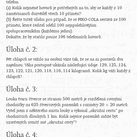
telefon.
10
(a) Kolik nejméně hovorů je potřebných na to, aby se každý z
10
10
zaměstnanců dozvěděl všech
příměsí?
10
100
(b) Řešte tutéž úlohu pro případ, že se PIKO-COLA sestává ze
100
100
příměsí, které ředitel sdělil
nejspolehlivějším
100
spolupracovníkům (každému jednu).
196
Dokažte, že by stačilo pouze
telefonních hovorů.
196
Úloha č. 2:
Pět chlapců se vážilo na osobní váze tak, že se na ni postavili dva
129
125
124
najednou. Váha postupně ukázala následující údaje:
,
,
,
129
125
124
123
122
121
120
118
116
114
,
,
,
,
,
,
kilogramů. Kolik kg váží každý z
123
122
121
120
118
116
114
chlapců?
Úloha č. 3:
500
Louka tvaru čtverce se stranou
metrů je rozdělená rovnými
500
625
20
×
20
chodníčky na
čtvercových pozemků s rozměry
metrů.
625
20
×
20
Vyšel jsem z některého místa louky a vykonal ,,okružní cestu" po
1
chodníčcích dlouhých
km. Kolik nejvíce pozemků může být
1
uzavřených uvnitř mé ,,okružní cesty"?
Úloha č. 4: