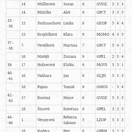
14.
Müllerová
Susan
8
GVOZ
5
3
3
2
14.
Růžička
Aleš
9
GPCT
3
3
5
2
-
35.-
15.
Švidrnochová
Lenka
8
GEOP
5
4
4
2
-36.
15.
Krejčíčková
Klára
9
MGMO
4
3
5
2
37.-
7.
Vaváčková
Martina
7
GPCT
5
4
5
1
-38.
16.
Matějů
Zuzana
9
GPEL
2
3
4
4
39.
17.
Holzerová
Eliška
9
MGVS
3
3
1
1
40.-
16.
Vaňhara
Jan
8
GLJH
5
3
3
2
-41.
18.
Pajma
Tomáš
9
GMOS
-
3
4
5
-
42.-
17.
Koutná
Marie
8
GVOZ
5
3
3
2
-43.
19.
Šticová
Kateřina
9
GPEL
3
2
5
3
44.-
Rebecca
1.
Vernerová
5
LZOP
5
3
3
2
-46.
Salome
18.
Kaděra
Petr
8
GPBM
3
2
3
4