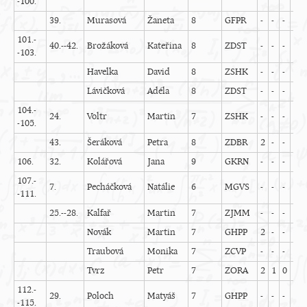
-100.
39.
Murasová
Žaneta
8
GFPR
-
-
-
-
-
101.-
40.--42.
Brožáková
Kateřina
8
ZDST
-
-
-
-
-
-103.
Havelka
David
8
ZSHK
-
-
-
-
-
Lávičková
Adéla
8
ZDST
-
-
-
-
-
104.-
24.
Voltr
Martin
7
ZSHK
-
-
-
-
-
-105.
43.
Šeráková
Petra
8
ZDBR
2
-
-
1
-
106.
32.
Kolářová
Jana
9
GKRN
-
-
-
-
-
107.-
7.
Pecháčková
Natálie
6
MGVS
-
-
-
-
-
-111.
25.--28.
Kalfař
Martin
7
ZJMM
-
-
-
-
-
Novák
Martin
7
GHPP
2
-
-
1
-
Traubová
Monika
7
ZCVP
-
-
-
-
-
Tvrz
Petr
7
ZORA
2
1
0
-
-
112.-
29.
Poloch
Matyáš
7
GHPP
-
-
-
-
-
-115.