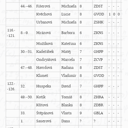
44.--46.
Fišerová
Michaela
8
ZDST
-
-
-
-
-
Kvěchová
Lucie
8
GVOD
1
0
0
0
Urbanová
Michaela
8
ZSHK
-
-
-
-
-
116.-
8.--9.
Mrázová
Barbora
6
ZKNS
-
-
-
-
-
-121.
Mužíková
Kateřina
6
ZKNS
-
-
-
-
-
30.--31.
Kadeřábek
Matěj
7
GHPP
-
-
-
-
-
Ondryášová
Marcela
7
ZCVP
-
-
-
-
-
47.--48.
Havrdová
Radana
8
ZDST
-
-
-
-
-
Klimeš
Vladimír
8
GVOD
-
-
-
-
-
122.-
32.
Huspeka
David
7
GHPP
-
-
-
-
-
-126.
49.--50.
Kotík
Tomáš
8
ZHRA
-
-
-
-
-
Kůtová
Blanka
8
ZDBR
-
-
-
-
-
33.
Štěpánová
Vlasta
9
GBLA
-
-
-
-
-
1.
Sauerová
Dana
?
?
-
-
-
-
-