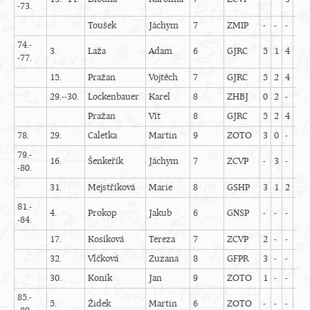
-73.
Toušek
Jáchym
7
ZMIP
-
-
-
-
-
74.-
3.
Laža
Adam
6
GJRC
5
1
4
1
-77.
15.
Pražan
Vojtěch
7
GJRC
5
2
4
1
29.--30.
Lockenbauer
Karel
8
ZHBJ
0
2
-
1
Pražan
Vít
8
GJRC
5
2
4
1
78.
29.
Caletka
Martin
9
ZOTO
3
0
-
-
-
79.-
16.
Šenkeřík
Jáchym
7
ZCVP
-
3
-
0
-
-80.
31.
Mejstříková
Marie
8
GSHP
3
1
2
1
-
81.-
4.
Prokop
Jakub
6
GNSP
-
-
-
-
-
-84.
17.
Kosíková
Tereza
7
ZCVP
2
-
-
-
-
32.
Vlčková
Zuzana
8
GFPR
3
-
-
1
-
30.
Koník
Jan
9
ZOTO
1
-
-
-
-
85.-
5.
Židek
Martin
6
ZOTO
-
-
-
1
-