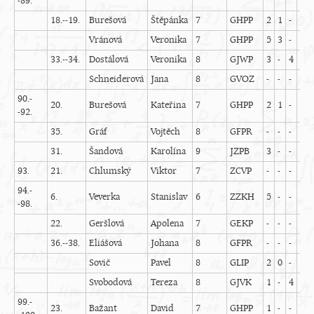
-89.
18.--19.
Burešová
Štěpánka
7
GHPP
2
1
-
-
Vránová
Veronika
7
GHPP
5
3
-
-
-
33.--34.
Dostálová
Veronika
8
GJWP
3
-
4
1
-
Schneiderová
Jana
8
GVOZ
-
-
-
-
-
90.-
20.
Burešová
Kateřina
7
GHPP
2
1
-
1
-92.
35.
Gráf
Vojtěch
8
GFPR
-
-
-
1
-
31.
Šandová
Karolína
9
JZPB
3
-
-
1
-
93.
21.
Chlumský
Viktor
7
ZCVP
-
-
-
-
-
94.-
6.
Veverka
Stanislav
6
ZZKH
5
-
-
-
-
-98.
22.
Geršlová
Apolena
7
GEKP
-
-
-
-
-
36.--38.
Eliášová
Johana
8
GFPR
-
-
-
-
-
Sovič
Pavel
8
GLIP
2
0
-
1
-
Svobodová
Tereza
8
GJVK
1
-
4
2
-
99.-
23.
Bažant
David
7
GHPP
1
-
-
1
-