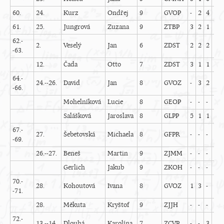
60.
24.
Kurz
Ondřej
9
GVOP
-
2
4
1
-
61.
25.
Jungrová
Zuzana
9
ZTBP
3
2
1
1
62.-
2.
Veselý
Jan
6
ZDST
2
2
2
1
-
-63.
12.
Čada
Otto
7
ZDST
3
1
1
1
64.-
24.--26.
David
Jan
8
GVOZ
-
3
2
1
-
-66.
Mohelníková
Lucie
8
GEOP
-
-
-
-
-
Salášková
Jaroslava
8
GLPP
5
1
1
1
67.-
27.
Šebetovská
Michaela
8
GFPR
-
-
-
-
-
-69.
26.--27.
Beneš
Martin
9
ZJMM
-
-
-
-
-
Gerlich
Jakub
9
ZKOH
-
-
-
2
70.-
28.
Kohoutová
Ivana
8
GVOZ
1
3
-
1
-
-71.
28.
Měkuta
Kryštof
9
ZJJH
-
-
-
-
-
72.-
13.--14.
Dlouhá
Karolína
7
ZCVP
-
-
3
1
-