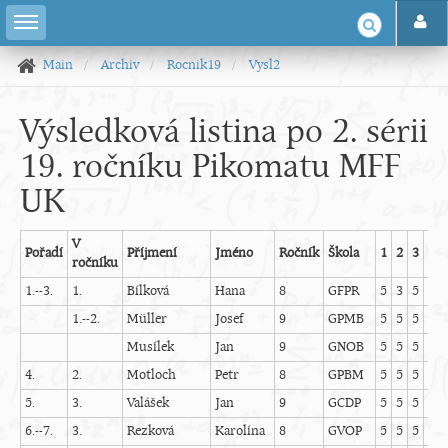
Main
Archiv
Rocnik19
Vysl2
Výsledková listina po 2. sérii
19. ročníku Pikomatu MFF
UK
V
Pořadí
Příjmení
Jméno
Ročník
Škola
1
2
3
4
ročníku
1.--3.
1.
Bílková
Hana
8
GFPR
5
3
5
5
1.--2.
Müller
Josef
9
GPMB
5
5
5
2
Musílek
Jan
9
GNOB
5
5
5
4
4.
2.
Motloch
Petr
8
GPBM
5
5
5
5
5.
3.
Valášek
Jan
9
GCDP
5
5
5
3
-
6.--7.
3.
Rezková
Karolína
8
GVOP
5
5
5
5