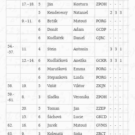
17.--18.
5
Ján
Kostura
ZPOH
-
-
-
0
5
Kenderessy
Nataniel
2
3
3
8
9.--11.
6
Brčák
Matouš
PORG
-
-
-
0
6
Donát
Adam
GCDP
-
-
-
0
6
Kudláček
Daniel
GJRC
-
-
-
0
54.-
11.
4
Stein
Antonín
3
3
1
7
-57.
12.--14.
6
Kudláčková
Anežka
GCKR
3
3
1
7
6
Marušková
Emma
PORG
-
-
-
0
6
Stepankova
Linda
PORG
-
-
-
0
58.
19.
5
Vašát
Viktor
ZKJN
-
-
-
0
59.-
8.
3
Sladka
Veronika
ZPOH
-
-
-
0
-61.
20.
5
Toman
Jan
ZZEP
-
-
-
0
15.
6
Šáchová
Lucie
GKCD
-
-
-
0
62.
16.
6
Jurek
Matouš
GVMS
-
-
-
0
63.
9.
3
Kolenatá
Soňa
ZBCT
-
-
-
0