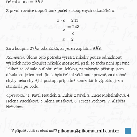
=
9
řešení a to
č
.
c
c
=
9
K
č
K
Z první rovnice dopočítáme počet zakoupených odznáčků x:
⋅
=
243
x
c
=
243
x
⋅
c
=
243
x
=
243
c
x
=
2
x
c
=
2
x
27
9
Sára koupila
odznáčků, za jeden zaplatila
č
.
27
k
k
s
s
9
K
K
č
Komentář:
Úlohu bylo potřeba vyřešit, nikoliv pouze odhadnout
výsledek nebo zkoušet několik možností, jestli to třeba není správně.
Jelikož se jednalo o úlohu velmi lehkou, za takovýto přístup jsem
dávala jen jeden bod. Jinak byla řešení většinou správně, za drobné
chyby nebo chybějící postup, případně komentář k výpočtu, jsem
strhávala po bodu.
Opravovali:
1. Pavel Houdek, 2. Lukáš Zavřel, 3. Lucie Mohelníková, 4.
Helena Pučelíková, 5. Alena Bušáková, 6. Tereza Pechová, 7. Alžběta
Nečadová
V případě obtíží se obrať na