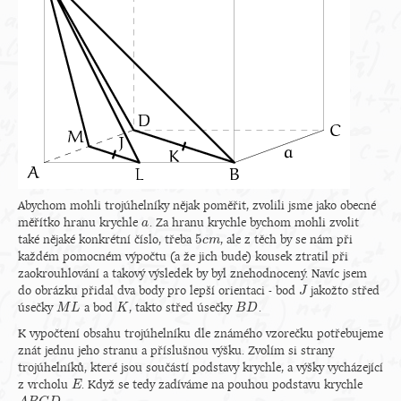
Abychom mohli trojúhelníky nějak poměřit, zvolili jsme jako obecné
měřítko hranu krychle
. Za hranu krychle bychom mohli zvolit
a
a
5
také nějaké konkrétní číslo, třeba
, ale z těch by se nám při
5
c
c
m
m
každém pomocném výpočtu (a že jich bude) kousek ztratil při
zaokrouhlování a takový výsledek by byl znehodnocený. Navíc jsem
do obrázku přidal dva body pro lepší orientaci - bod
jakožto střed
J
J
úsečky
a bod
, takto střed úsečky
.
M
M
L
L
K
K
B
B
D
D
K vypočtení obsahu trojúhelníku dle známého vzorečku potřebujeme
znát jednu jeho stranu a příslušnou výšku. Zvolím si strany
trojúhelníků, které jsou součástí podstavy krychle, a výšky vycházející
z vrcholu
. Když se tedy zadíváme na pouhou podstavu krychle
E
E