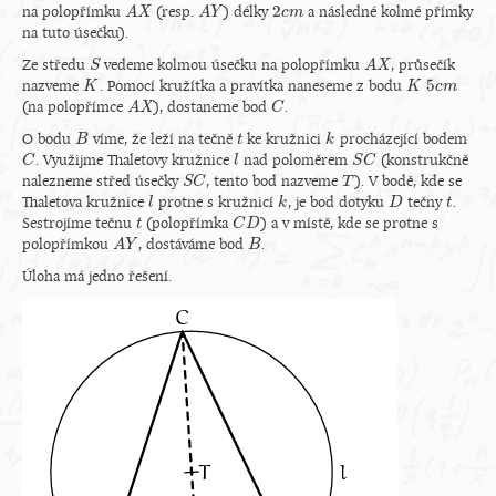
2
na polopřímku
(resp.
) délky
a následné kolmé přímky
A
A
X
X
A
A
Y
Y
2
c
c
m
m
na tuto úsečku).
Ze středu
vedeme kolmou úsečku na polopřímku
, průsečík
S
S
A
A
X
X
5
nazveme
. Pomocí kružítka a pravítka naneseme z bodu
K
K
K
K
5
c
c
m
m
(na polopřímce
), dostaneme bod
.
A
A
X
X
C
C
O bodu
víme, že leží na tečně
ke kružnici
procházející bodem
B
B
t
t
k
k
. Využijme Thaletovy kružnice
nad poloměrem
(konstrukčně
C
C
l
l
S
S
C
C
nalezneme střed úsečky
, tento bod nazveme
). V bodě, kde se
S
S
C
C
T
T
Thaletova kružnice
protne s kružnicí
, je bod dotyku
tečny
.
l
l
k
k
D
D
t
t
Sestrojíme tečnu
(polopřímka
) a v místě, kde se protne s
t
t
C
C
D
D
polopřímkou
, dostáváme bod
.
A
A
Y
Y
B
B
Úloha má jedno řešení.