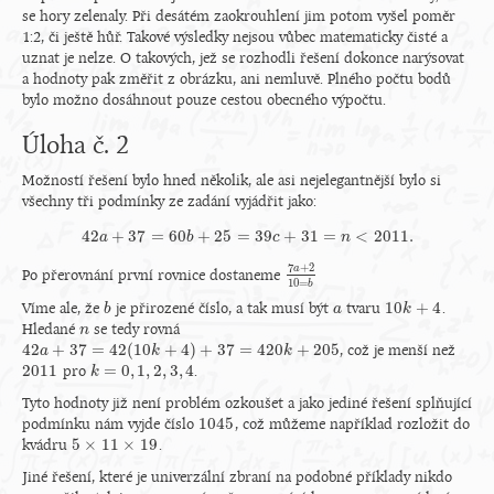
se hory zelenaly. Při desátém zaokrouhlení jim potom vyšel poměr
1:2, či ještě hůř. Takové výsledky nejsou vůbec matematicky čisté a
uznat je nelze. O takových, jež se rozhodli řešení dokonce narýsovat
a hodnoty pak změřit z obrázku, ani nemluvě. Plného počtu bodů
bylo možno dosáhnout pouze cestou obecného výpočtu.
Úloha č. 2
Možností řešení bylo hned několik, ale asi nejelegantnější bylo si
všechny tři podmínky ze zadání vyjádřit jako:
42
+
37
=
60
+
25
=
39
+
31
=
<
2011.
a
42
a
+
37
b
=
60
b
+
25
=
39
c
+
c
31
=
n
<
2011.
n
7
+
2
a
Po přerovnání první rovnice dostaneme
7
a
+
2
10
=
b
10
=
b
10
+
4
Víme ale, že
je přirozené číslo, a tak musí být
tvaru
.
b
b
a
a
10
k
k
+
4
Hledané
se tedy rovná
n
n
42
+
37
=
42
(
10
+
4
)
+
37
=
420
+
205
, což je menší než
42
a
a
+
37
=
42
(
10
k
+
4
)
+
37
k
=
420
k
+
205
k
2011
=
0
,
1
,
2
,
3
,
4
pro
.
2011
k
k
=
0
,
1
,
2
,
3
,
4
Tyto hodnoty již není problém ozkoušet a jako jediné řešení splňující
1045
podmínku nám vyjde číslo
, což můžeme například rozložit do
1045
5
×
11
×
19
kvádru
.
5
×
11
×
19
Jiné řešení, které je univerzální zbraní na podobné příklady nikdo