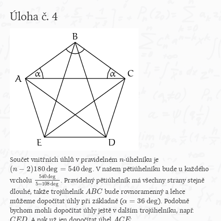
Úloha č. 4
Součet vnitřních úhlů v pravidelném
-úhelníku je
n
n
(
−
2
)
180
deg
=
540
deg
. V našem pětiúhelníku bude u každého
(
n
n
−
2
)
180
deg
=
540
deg
540
deg
vrcholu
. Pravidelný pětiúhelník má všechny strany stejně
540
deg
5
=
108
deg
5
=
108
deg
dlouhé, takže trojúhelník
bude rovnoramenný a lehce
A
A
B
B
C
C
=
36
deg
můžeme dopočítat úhly při základně (
). Podobně
α
α
=
36
deg
bychom mohli dopočítat úhly ještě v dalším trojúhelníku, např.
. A pak už jen dopočítat úhel
:
C
C
E
E
D
D
A
A
C
C
E
E