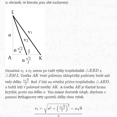
si obrázek, ve kterém jsou obě zachyceny:
△
Označení
a
nesou po řadě výšky trojúhelníků
a
v
v
1
v
v
2
△
E
E
B
B
D
D
1
2
△
. Úsečka
tvoří polovinu úhlopříčky podstavy, bude mít
△
E
E
M
M
L
L
A
A
K
K
√
2
a
△
tedy délku
. Bod
leží na střední příčce trojúhelníku
,
a
2
2
J
J
△
A
A
B
B
D
D
2
a tudíž leží v polovině úsečky
. A úsečka
je vlastně hrana
A
A
K
K
A
A
E
E
krychle, proto má délku
. Tím máme dostatek údajů, abychom s
a
a
pomocí Pythagorovy věty spočetli délky obou výšek.
−
−
−
−
−
−
−
−
−
−
√
2
–
(
)
√
2
a
2
√
=
+
=
6
v
a
a
1
2
v
1
=
a
2
+
(
a
2
2
)
2
=
a
6
2
2