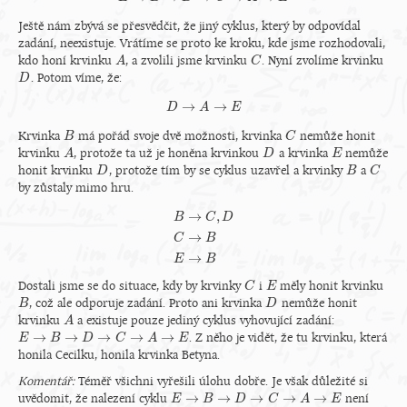
Ještě nám zbývá se přesvědčit, že jiný cyklus, který by odpovídal
zadání, neexistuje. Vrátíme se proto ke kroku, kde jsme rozhodovali,
kdo honí krvinku
, a zvolili jsme krvinku
. Nyní zvolíme krvinku
A
A
C
C
. Potom víme, že:
D
D
→
→
D
D
→
A
A
→
E
E
Krvinka
má pořád svoje dvě možnosti, krvinka
nemůže honit
B
B
C
C
krvinku
, protože ta už je honěna krvinkou
a krvinka
nemůže
A
A
D
D
E
E
honit krvinku
, protože tím by se cyklus uzavřel a krvinky
a
D
D
B
B
C
C
by zůstaly mimo hru.
→
,
B
C
D
→
B
→
C
,
D
C
→
B
E
→
B
C
B
→
E
B
Dostali jsme se do situace, kdy by krvinky
i
měly honit krvinku
C
C
E
E
, což ale odporuje zadání. Proto ani krvinka
nemůže honit
B
B
D
D
krvinku
a existuje pouze jediný cyklus vyhovující zadání:
A
A
→
→
→
→
→
. Z něho je vidět, že tu krvinku, která
E
E
→
B
→
B
D
→
C
→
D
A
→
E
C
A
E
honila Cecilku, honila krvinka Betyna.
Komentář:
Téměř všichni vyřešili úlohu dobře. Je však důležité si
→
→
→
→
→
uvědomit, že nalezení cyklu
není
E
E
→
B
→
B
D
→
C
→
D
A
→
E
C
A
E