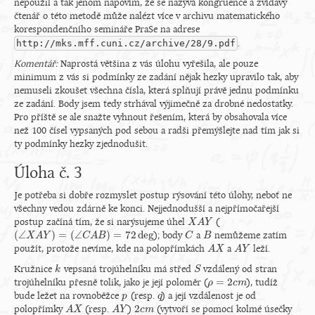
nepoužil a tak jenom napovím, že se nazývá kongruence a zvídavý
čtenář o této metodě může nalézt více v archivu matematického
korespondenčního semináře PraSe na adrese
http://mks.mff.cuni.cz/archive/28/9.pdf
.
Komentář:
Naprostá většina z vás úlohu vyřešila, ale pouze
minimum z vás si podmínky ze zadání nějak hezky upravilo tak, aby
nemuseli zkoušet všechna čísla, která splňují právě jednu podmínku
ze zadání. Body jsem tedy strhával výjimečně za drobné nedostatky.
Pro příště se ale snažte vyhnout řešením, která by obsahovala více
než 100 čísel vypsaných pod sebou a radši přemýšlejte nad tím jak si
ty podmínky hezky zjednodušit.
Úloha č. 3
Je potřeba si dobře rozmyslet postup rýsování této úlohy, neboť ne
všechny vedou zdárně ke konci. Nejjednodušší a nejpřímočařejší
postup začíná tím, že si narýsujeme úhel
(
X
X
A
A
Y
Y
(
∠
)
=
(
∠
)
=
72
deg
); body
a
nemůžeme zatím
(
∠
X
X
A
A
Y
)
Y
=
(
∠
C
A
B
)
C
=
72
A
B
deg
C
C
B
B
použít, protože nevíme, kde na polopřímkách
a
leží.
A
A
X
X
A
A
Y
Y
Kružnice
vepsaná trojúhelníku má střed
vzdálený od stran
k
k
S
S
=
2
trojúhelníku přesně tolik, jako je její poloměr (
), tudíž
ρ
ρ
=
2
c
m
c
m
bude ležet na rovnoběžce
(resp.
) a její vzdálenost je od
p
p
q
q
2
polopřímky
(resp.
)
(vytvoří se pomocí kolmé úsečky
A
A
X
X
A
A
Y
Y
2
c
c
m
m