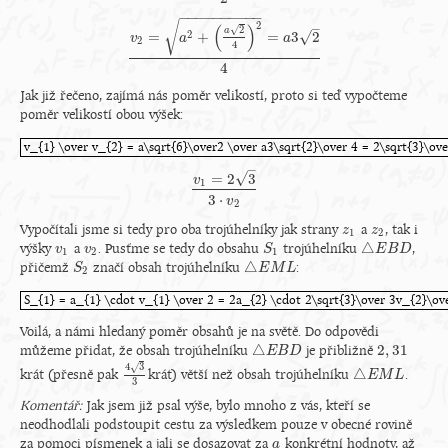
−
−
−
−
−
−
−
−
−
−
√
2
–
(
)
√
2
a
√
2
=
+
=
3
2
v
a
a
2
4
v
2
=
a
2
+
(
a
2
4
)
2
=
a
3
2
4
4
Jak již řečeno, zajímá nás poměr velikostí, proto si teď vypočteme
poměr velikostí obou výšek:
v_{1} \over v_{2} = a\sqrt{6}\over2 \over a3\sqrt{2}\over 4 = 2\sqrt{3}\o
v_{1} \over v_{2} = a\sqrt{6}\over2 \over a3\sqrt{2}\over 4 = 2\sqrt{3}\ov
–
√
=
2
3
v
1
v
1
=
2
3
3
⋅
v
2
3
⋅
v
2
Vypočítali jsme si tedy pro oba trojúhelníky jak strany
a
, tak i
z
z
1
z
z
2
1
2
△
výšky
a
. Pusťme se tedy do obsahu
trojúhelníku
,
v
v
1
v
v
2
S
S
1
△
E
E
B
B
D
D
1
2
1
△
přičemž
značí obsah trojúhelníku
:
S
S
2
△
E
E
M
M
L
L
2
S_{1} = a_{1} \cdot v_{1} \over 2 = 2a_{2} \cdot 2\sqrt{3}\over 3v_{2}\ov
S_{1} = a_{1} \cdot v_{1} \over 2 = 2a_{2} \cdot 2\sqrt{3}\over 3v_{2}\ove
Voilá, a námi hledaný poměr obsahů je na světě. Do odpovědi
△
2
,
31
můžeme přidat, že obsah trojúhelníku
je přibližně
△
E
E
B
B
D
D
2
,
31
4
3
√
△
krát (přesně pak
krát) větší než obsah trojúhelníku
.
4
3
3
△
E
E
M
M
L
L
3
Komentář:
Jak jsem již psal výše, bylo mnoho z vás, kteří se
neodhodlali podstoupit cestu za výsledkem pouze v obecné rovině
za pomoci písmenek a jali se dosazovat za
konkrétní hodnoty, až
a
a