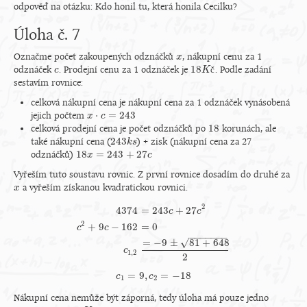
odpověď na otázku: Kdo honil tu, která honila Cecilku?
Úloha č. 7
Označme počet zakoupených odznáčků
, nákupní cenu za 1
x
x
18
odznáček
. Prodejní cenu za 1 odznáček je
č
. Podle zadání
c
c
18
K
K
č
sestavím rovnice:
celková nákupní cena je nákupní cena za 1 odznáček vynásobená
⋅
=
243
jejich počtem
x
x
⋅
c
=
c
243
18
celková prodejní cena je počet odznáčků po
korunách, ale
18
243
také nákupní cena (
) + zisk (nákupní cena za 27
243
k
k
s
s
18
=
243
+
27
odznáčků)
18
x
x
=
243
+
27
c
c
Vyřeším tuto soustavu rovnic. Z první rovnice dosadím do druhé za
a vyřeším získanou kvadratickou rovnici.
x
x
2
4374
=
243
+
27
c
c
2
+
9
−
162
=
0
c
c
4374
=
243
c
+
27
c
2
c
2
+
9
c
−
162
=
0
c
1
,
2
=
−
9
±
81
+
648
2
−
−
−
−
−
−
−
=
−
9
±
81
+
648
√
c
1
,
2
2
=
9
,
=
−
18
c
c
1
=
9
,
c
c
2
=
−
18
1
2
Nákupní cena nemůže být záporná, tedy úloha má pouze jedno