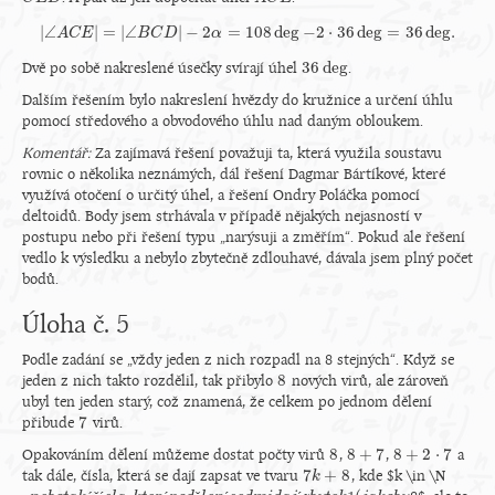
|
∠
|
=
|
∠
|
−
2
=
108
deg
−
2
⋅
36
deg
=
36
deg
.
A
C
E
|
∠
A
C
B
E
|
=
C
|
∠
D
B
C
D
|
−
α
2
α
=
108
deg
−
2
⋅
36
deg
=
36
deg
.
36
deg
Dvě po sobě nakreslené úsečky svírají úhel
.
36
deg
Dalším řešením bylo nakreslení hvězdy do kružnice a určení úhlu
pomocí středového a obvodového úhlu nad daným obloukem.
Komentář:
Za zajímavá řešení považuji ta, která využila soustavu
rovnic o několika neznámých, dál řešení Dagmar Bártíkové, které
využívá otočení o určitý úhel, a řešení Ondry Poláčka pomocí
deltoidů. Body jsem strhávala v případě nějakých nejasností v
postupu nebo při řešení typu „narýsuji a změřím“. Pokud ale řešení
vedlo k výsledku a nebylo zbytečně zdlouhavé, dávala jsem plný počet
bodů.
Úloha č. 5
Podle zadání se „vždy jeden z nich rozpadl na 8 stejných“. Když se
8
jeden z nich takto rozdělil, tak přibylo
nových virů, ale zároveň
8
ubyl ten jeden starý, což znamená, že celkem po jednom dělení
7
přibude
virů.
7
8
8
+
7
8
+
2
⋅
7
Opakováním dělení můžeme dostat počty virů
,
,
a
8
8
+
7
8
+
2
⋅
7
7
+
8
tak dále, čísla, která se dají zapsat ve tvaru
, kde $k \in \N
7
k
k
+
8