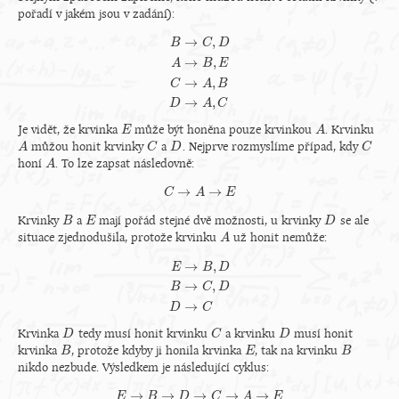
pořadí v jakém jsou v zadání):
→
,
B
C
D
→
,
A
B
E
B
→
C
,
D
A
→
B
,
E
C
→
A
,
B
D
→
A
,
C
→
,
C
A
B
→
,
D
A
C
Je vidět, že krvinka
může být honěna pouze krvinkou
. Krvinku
E
E
A
A
můžou honit krvinky
a
. Nejprve rozmyslíme případ, kdy
A
A
C
C
D
D
C
C
honí
. To lze zapsat následovně:
A
A
→
→
C
C
→
A
A
→
E
E
Krvinky
a
mají pořád stejné dvě možnosti, u krvinky
se ale
B
B
E
E
D
D
situace zjednodušila, protože krvinku
už honit nemůže:
A
A
→
,
E
B
D
→
,
E
→
B
,
D
B
→
C
,
D
D
→
C
B
C
D
→
D
C
Krvinka
tedy musí honit krvinku
a krvinku
musí honit
D
D
C
C
D
D
krvinka
, protože kdyby ji honila krvinka
, tak na krvinku
B
B
E
E
B
B
nikdo nezbude. Výsledkem je následující cyklus:
→
→
→
→
→
E
B
E
→
B
→
D
D
→
C
C
→
A
→
E
A
E