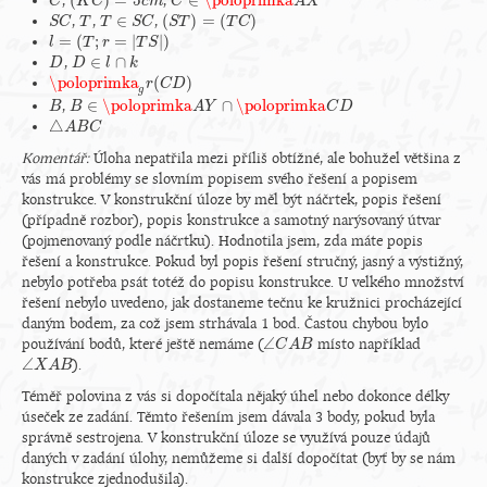
(
)
=
5
∈
\poloprimka
,
,
C
C
(
K
K
C
C
)
=
5
c
m
c
m
C
C
∈
\poloprimka
A
X
A
X
∈
(
)
=
(
)
,
,
,
S
S
C
C
T
T
T
T
∈
S
C
S
C
(
S
S
T
T
)
=
(
T
C
)
T
C
=
(
;
=
|
|
)
l
l
=
(
T
;
r
T
=
|
T
r
S
|
)
T
S
∈
∩
,
D
D
D
D
∈
l
∩
l
k
k
\poloprimka
(
)
\poloprimka
g
r
(
r
C
D
C
)
D
g
∈
\poloprimka
∩
\poloprimka
,
B
B
B
B
∈
\poloprimka
A
Y
∩
A
\poloprimka
Y
C
D
C
D
△
△
A
A
B
B
C
C
Komentář:
Úloha nepatřila mezi příliš obtížné, ale bohužel většina z
vás má problémy se slovním popisem svého řešení a popisem
konstrukce. V konstrukční úloze by měl být náčrtek, popis řešení
(případně rozbor), popis konstrukce a samotný narýsovaný útvar
(pojmenovaný podle náčrtku). Hodnotila jsem, zda máte popis
řešení a konstrukce. Pokud byl popis řešení stručný, jasný a výstižný,
nebylo potřeba psát totéž do popisu konstrukce. U velkého množství
řešení nebylo uvedeno, jak dostaneme tečnu ke kružnici procházející
daným bodem, za což jsem strhávala 1 bod. Častou chybou bylo
∠
používání bodů, které ještě nemáme (
místo například
∠
C
C
A
A
B
B
∠
).
∠
X
X
A
A
B
B
Téměř polovina z vás si dopočítala nějaký úhel nebo dokonce délky
úseček ze zadání. Těmto řešením jsem dávala 3 body, pokud byla
správně sestrojena. V konstrukční úloze se využívá pouze údajů
daných v zadání úlohy, nemůžeme si další dopočítat (byť by se nám
konstrukce zjednodušila).