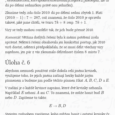
,
,
(
é
č
í
á
ě
í
í
1
8$, ale to
,
n
n
e
e
b
b
o
o
t
a
t
a
k
é
k
č
í
s
l
s
a
l
,
k
a
t
e
k
r
á
t
e
p
r
o
d
p
ě
o
l
e
d
n
í
l
s
e
e
n
d
m
s
e
i
d
d
a
m
j
í
z
i
d
b
a
y
t
j
e
k
z
b
y
t
e
k
(
j
j
a
a
k
k
o
o
b
b
y
y
dá po dělení sedmičkou právě onu jedničku).
2010
1
Zkusíme tedy, zda číslo
dá po dělení sedmi zbytek
. Platí
2010
1
(
2010
−
1
)
:
7
=
287
2010
, což znamená, že číslo
je opravdu
(
2010
−
1
)
:
7
=
287
2010
7
+
8
7
+
1
takové, jaké jsme chtěli, ve tvaru
resp.
.
7
k
k
+
8
7
k
k
+
1
Viry se tedy mohou rozdělit tak, že jich bude přesně 2010.
Komentář:
Většina došlých řešení byla k mému potěšení zcela
správně. Některá řešení obsahovala jen konkrétní postup, jak 2010
virů dostat, některá předpokládala, že se musí dělit všechny viry
8
7
najednou, jen pár z vás zkoumalo dělitelnost číslem
místo
.
8
7
Úloha č. 6
Abychom nemuseli používat stále dokola celá jména krvinek,
využijeme toho, že jejich jména začínají hezky každé jiným
písmenem a budeme jim podle těchto písmen říkat
,
,
,
a
.
A
A
B
B
C
C
D
D
E
E
V zadání je o každé krvince napsáno, které dvě krvinky nehonila.
Například
nehoní
ani
. To znamená, že může honit buď
E
E
A
A
C
C
B
B
nebo
. Zapíšeme to takto:
D
D
→
,
E
E
→
B
B
,
D
D
Stejným způsobem zapíšeme, koho můžou honit i ostatní krvinky (v