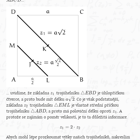
...
A
A
B
B
C
C
D
D
△
... uvidíme, že základna
trojúhelníku
je úhlopříčkou
z
z
1
△
E
E
B
B
D
D
1
–
√
2
čtverce, a proto bude mít délku
. Co je však podstatnější,
a
a
2
△
základna
trojúhelníku
je vlastně střední příčkou
z
z
2
△
E
E
M
M
L
L
2
△
trojúhelníku
, a proto má poloviční délku oproti
. A
△
A
A
B
B
D
D
z
z
1
1
protože se zajímám o poměr velikostí, je to ta důležitá informace.
=
2
⋅
z
z
1
=
2
⋅
z
2
z
1
2
Abych mohl lépe prozkoumat výšky našich trojúhelníků, nakreslím