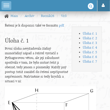
Main
Archiv
Rocnik26
Vz3
Řešení je k dispozici také ve formátu
pdf
.
Úloha č. 1
Úloha č. 2
Úloha č. 1
Úloha č. 3
Úloha č. 4
První úloha nevyžadovala žádný
Úloha č. 5
mimořádný nápad a řešitel vystačil s
Úloha č. 6
Pythagorovou větou, ale její záludnost
Úloha č. 7
spočívala v tom, že bylo nutné řešit ji
obecně, tedy jenom s písmenky. Každý jiný
postup totiž zanášel do řešení nepřípustné
nepřesnosti. Načrtněme si tedy krychli a
situaci v ní: