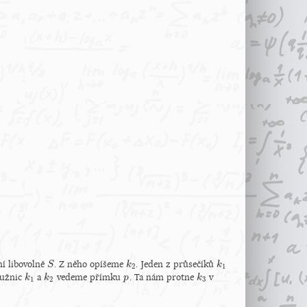
ní libovolně
. Z něho opíšeme
. Jeden z průsečíků
S
S
k
k
2
k
k
1
2
1
ružnic
a
vedeme přímku
. Ta nám protne
v
k
k
1
k
k
2
p
p
k
k
3
1
2
3