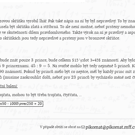
ovou skříňku vyrobil lhář. Pak také nápis na ní by byl nepravdivý. To by z
sela být skříňka zlatá a stříbrná. To ale není možné, neboť prsteny nemoh
e ve skutečnosti dílem pravdomluvného. Takže výrok na ní je pravdivý a asp
to skříňkách jsou tedy nepravdivé a prsteny jsou v bronzové skříňce.
3
a bude znát pouze
prince, bude celkem $15 \cdot 3=45$ známostí. Aby bylo
3
9
45
:
9
=
5
5
 s
princeznami.
. Na svatbě mohlo být tedy nejméně
princů. Kd
9
45
:
9
=
5
5
90
známostí. Pokud by princů mělo být co nejvíce, měl by každý princ mít
23
ů (musíme zaokrouhlit dolů, neboť pro
princů by vycházelo méně než čt
23
ní balení:
čata, mohou to být třeba trojčata, čtyřčata, ...
.
r50 - 1000\over250 = 20
r50 - 1000\over250 = 20
V případě obtíží se obrať na