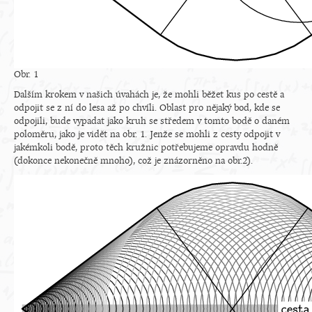
Obr. 1
Dalším krokem v našich úvahách je, že mohli běžet kus po cestě a
odpojit se z ní do lesa až po chvíli. Oblast pro nějaký bod, kde se
odpojili, bude vypadat jako kruh se středem v tomto bodě o daném
poloměru, jako je vidět na obr. 1. Jenže se mohli z cesty odpojit v
jakémkoli bodě, proto těch kružnic potřebujeme opravdu hodně
(dokonce nekonečně mnoho), což je znázorněno na obr.2).