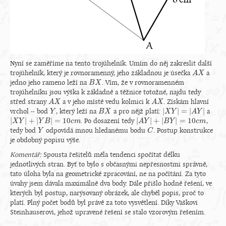
Nyní se zaměříme na tento trojúhelník. Umím do něj zakreslit další
trojúhelník, který je rovnoramenný, jeho základnou je úsečka
a
A
A
X
X
jedno jeho rameno leží na
. Vím, že v rovnoramenném
B
B
X
X
trojúhelníku jsou výška k základně a těžnice totožné, najdu tedy
střed strany
a v jeho místě vedu kolmici k
. Získám hlavní
A
A
X
X
A
A
X
X
|
|
=
|
|
vrchol -- bod
, který leží na
a pro nějž platí:
a
Y
Y
B
B
X
X
|
X
X
Y
Y
|
=
|
A
Y
|
A
Y
|
|
+
|
|
=
10
|
|
+
|
|
=
10
. Po dosazení tedy
,
|
X
X
Y
Y
|
+
|
Y
B
|
=
Y
10
B
c
m
c
m
|
A
A
Y
Y
|
+
|
B
Y
|
=
B
10
Y
c
m
c
m
tedy bod
odpovídá mnou hledanému bodu
. Postup konstrukce
Y
Y
C
C
je obdobný popisu výše.
Komentář:
Spousta řešitelů měla tendenci spočítat délku
jednotlivých stran. Byť to bylo s občasnými nepřesnostmi správně,
tato úloha byla na geometrické zpracování, ne na počítání. Za tyto
úvahy jsem dávala maximálně dva body. Dále přišlo hodně řešení, ve
kterých byl postup, narýsovaný obrázek, ale chyběl popis, proč to
platí. Plný počet bodů byl právě za toto vysvětlení. Díky Vaškovi
Steinhauserovi, jehož upravené řešení se stalo vzorovým řešením.