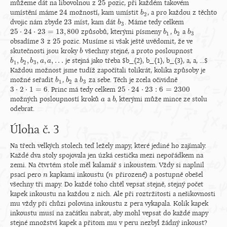
25
můžeme dát na libovolnou z
pozic, při každém takovém
25
24
umístění máme
možností, kam umístit
, a pro každou z těchto
24
b
b
2
2
23
dvojic nám zbyde
míst, kam dát
. Máme tedy celkem
23
b
b
3
3
25
⋅
24
⋅
23
=
13
,
800
způsobů, kterými písmeny
,
a
25
⋅
24
⋅
23
=
13
,
800
b
b
1
b
b
2
b
b
3
1
2
3
3
25
obsadíme
z
pozic. Musíme si však ještě uvědomit, že ve
3
25
skutečnosti jsou kroky
všechny stejné, a proto posloupnost
b
b
,
,
,
,
,
.
.
.
je stejná jako třeba $b_{2}, b_{1}, b_{3}, a, a, ...$
b
b
1
,
b
b
2
,
b
b
3
,
a
,
a
a
,
.
.
a
.
1
2
3
Každou možnost jsme tudíž započítali tolikrát, kolika způsoby je
možné seřadit
,
a
za sebe. Těch je zcela očividně
b
b
1
b
b
2
b
b
3
1
2
3
3
⋅
2
⋅
1
=
6
25
⋅
24
⋅
23
:
6
=
2300
. Princ má tedy celkem
3
⋅
2
⋅
1
=
6
25
⋅
24
⋅
23
:
6
=
2300
možných posloupností kroků
a
, kterými může mince ze stolu
a
a
b
b
odebrat.
Úloha č. 3
Na třech velkých stolech teď ležely mapy, které jediné ho zajímaly.
Každé dva stoly spojovala jen úzká cestička mezi nepořádkem na
zemi. Na čtvrtém stole měl kalamář s inkoustem. Vždy si naplnil
psací pero
kapkami inkoustu (
přirozené) a postupně obešel
n
n
n
n
všechny tři mapy. Do každé toho chtěl vepsat stejně, stejný počet
kapek inkoustu na každou z nich. Ale při roztržitosti a nešikovnosti
mu vždy při chůzi polovina inkoustu z pera vykapala. Kolik kapek
inkoustu musí na začátku nabrat, aby mohl vepsat do každé mapy
stejné množství kapek a přitom mu v peru nezbyl žádný inkoust?