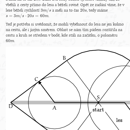
vběhli z cesty přímo do lesa a běželi rovně. Opět ze zadání víme, že v
3
/
20
lese běželi rychlostí
a měli na to čas
, tedy máme
3
m
m
/
s
s
20
s
s
=
3
/
⋅
20
=
60
.
s
s
=
3
m
/
m
s
⋅
20
s
s
=
60
m
s
m
Teď je potřeba si uvědomit, že mohli vyběhnout do lesa ne jen kolmo
na cestu, ale i jiným směrem. Oblast se nám tím pádem rozšířila na
cestu a kruh se středem v bodě, kde stáli na začátku, o poloměru
60
.
60
m
m