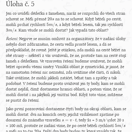
Úloha č. 5
Jen co uviděli dědečka s Iamehem, naráz se rozprchli do všech stran
20
schovat se. Měli přesně
na to se schovat. Když běželi po cestě,
20
s
s
5
/
mohli prchat rychlostí
, a když běželi lesem, tak jen rychlostí
5
m
m
/
s
s
3
/
. Kam všude se mohli dostat? Jak vypadá tato oblast?
3
m
m
/
s
s
Řešení:
Nejprve se musím omluvit za organizátory, že v zadání úlohy
nebylo dost zdůrazněno, že cesta vedla prostě lesem, a dá se
předpokládat, že rovně. Ještě je otázkou, zda mohli na cestě běžet na
obě strany -- někteří z vás uvažovali, že ne, protože tam na cestě stojí
Iameh s dědečkem. Ve vzorovém řešení budeme uvažovat, že mohli
běžet opravdu všemi směry. Vzniklá oblast je symetrická, je jasné, že
na samotném řešení nic nezmění, zda uvážíme obě části, či nikoli.
Také uvážíme, že mohli jakkoli zatáčet, běhat tam a zpátky a tak
podobně. V řešení budeme proto uvažovat jen ty body, kam se mohli
dostat nejdál, čímž dostaneme hranici oblasti, a potom víme, že se
mohli dostat i na jakýkoli její vnitřní bod. Když toto víme, můžeme
se pustit do řešení.
Jako první pozorování dostaneme čtyři body na okraji oblasti, kam se
mohli dostat: dva na koncích cesty, jejichž vzdálenost zjistíme po
=
⋅
dosazení do známého vzorečku
, tedy $s = 5 m/s \cdot 20 s
s
s
=
v
⋅
t
v
t
5
/
= 100 m$, protože ze zadání víme, že po cestě běželi rychlostí
5
m
m
/
s
s
20
a měli na to čas
. Další dva body budou ty, které vznikly tak, že
20
s
s