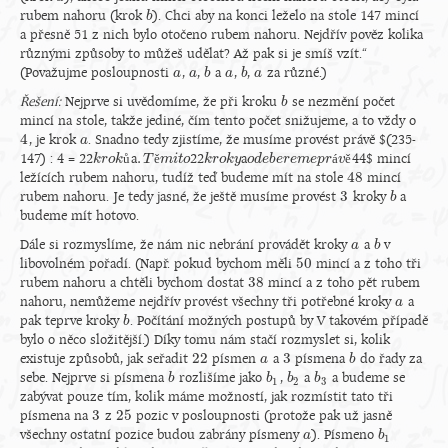
rubem nahoru (krok
). Chci aby na konci leželo na stole 147 mincí
b
b
a přesně 51 z nich bylo otočeno rubem nahoru. Nejdřív pověz kolika
různými způsoby to můžeš udělat? Až pak si je smíš vzít.“
(Považujme posloupnosti
,
,
a
,
,
za různé.)
a
a
a
a
b
b
a
a
b
b
a
a
Řešení:
Nejprve si uvědomíme, že při kroku
se nezmění počet
b
b
mincí na stole, takže jediné, čím tento počet snižujeme, a to vždy o
4
, je krok
. Snadno tedy zjistíme, že musíme provést právě $(235-
4
a
a
.
147) : 4 = 22
ů
a
ě
22
a
á
ě
44$ mincí
k
k
r
r
o
o
k
k
ů
.
T
T
ě
m
m
i
t
o
i
t
o
k
k
r
r
o
o
k
k
y
y
o
o
d
d
e
e
b
b
e
e
r
r
e
e
m
m
e
e
p
p
r
á
r
v
ě
v
48
ležících rubem nahoru, tudíž teď budeme mít na stole
mincí
48
3
rubem nahoru. Je tedy jasné, že ještě musíme provést
kroky
a
3
b
b
budeme mít hotovo.
Dále si rozmyslíme, že nám nic nebrání provádět kroky
a
v
a
a
b
b
50
libovolném pořadí. (Např. pokud bychom měli
mincí a z toho tři
50
38
rubem nahoru a chtěli bychom dostat
mincí a z toho pět rubem
38
nahoru, nemůžeme nejdřív provést všechny tři potřebné kroky
a
a
a
pak teprve kroky
. Počítání možných postupů by V takovém případě
b
b
bylo o něco složitější.) Díky tomu nám stačí rozmyslet si, kolik
22
3
existuje způsobů, jak seřadit
písmen
a
písmena
do řady za
22
a
a
3
b
b
sebe. Nejprve si písmena
rozlišíme jako
,
a
a budeme se
b
b
b
b
1
b
b
2
b
b
3
1
2
3
zabývat pouze tím, kolik máme možností, jak rozmístit tato tři
3
25
písmena na
z
pozic v posloupnosti (protože pak už jasně
3
25
všechny ostatní pozice budou zabrány písmeny
). Písmeno
a
a
b
b
1
1