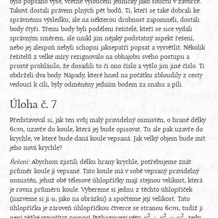
bylo popsáno výše, včetně vyloučení jedničky jako součtu v závorce.
Takoví dostali právem plných pět bodů. Ti, kteří se také dobrali ke
správnému výsledku, ale na některou drobnost zapomněli, dostali
body čtyři. Třemi body byli poděleni řešitelé, kteří se sice vydali
správným směrem, ale unikl jim nějaký podstatný aspekt řešení,
nebo jej alespoň nebyli schopni jaksepatří popsat a vysvětlit. Několik
řešitelů z velké míry rezignovalo na obhajobu svého postupu a
prostě prohlásilo, že dosadili to či ono číslo a vyšlo jim jiné číslo. Ti
obdrželi dva body. Nápady, které hned na počátku zbloudily z cesty
vedoucí k cíli, byly odměněny jedním bodem za snahu a píli.
Úloha č. 7
Představoval si, jak ten svůj malý pravidelný osmistěn, o hraně délky
6
, uzavře do koule, která jej bude opisovat. Tu ale pak uzavře do
6
c
c
m
m
krychle, ve které bude daná koule vepsaná. Jak velký objem bude mít
jeho nová krychle?
Řešení:
Abychom zjistili délku hrany krychle, potřebujeme znát
průměr koule jí vepsané. Tato koule má v sobě vepsaný pravidelný
osmistěn, jehož obě tělesové úhlopříčky mají stejnou velikost, která
je rovna průměru koule. Vybereme si jednu z těchto úhlopříček
(nazveme si ji
, jako na obrázku) a spočteme její velikost. Tato
u
u
6
úhlopříčka je zároveň úhlopříčkou čtverce se stranou
, tudíž ji
6
c
c
m
m
2
2
2
+
=
a
a
u