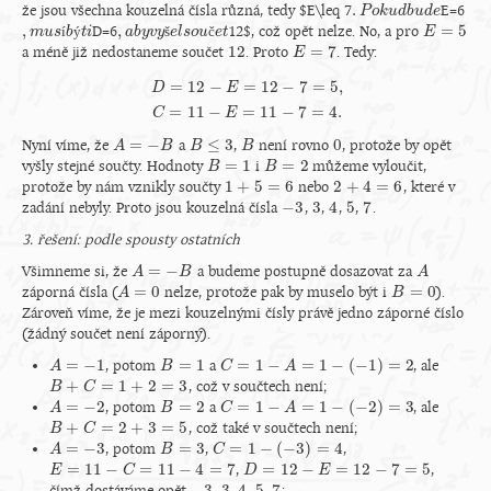
.
že jsou všechna kouzelná čísla různá, tedy $E\leq 7
E=6
.
P
P
o
k
o
u
k
d
u
b
d
u
b
d
u
e
d
e
,
,
=
5
í
ý
D=6
š
č
12$, což opět nelze. No, a pro
,
m
m
u
u
s
s
í
b
b
ý
t
i
t
i
,
a
a
b
b
y
y
v
y
v
š
y
e
l
e
s
l
o
s
u
o
č
u
e
t
e
t
E
E
=
5
12
=
7
a méně již nedostaneme součet
. Proto
. Tedy:
12
E
E
=
7
=
12
−
=
12
−
7
=
5
,
D
E
D
=
12
−
E
=
12
−
7
=
5
,
C
=
11
−
E
=
11
−
7
=
4.
=
11
−
=
11
−
7
=
4.
C
E
=
−
≤
3
0
Nyní víme, že
a
,
není rovno
, protože by opět
A
A
=
−
B
B
B
B
≤
3
B
B
0
=
1
=
2
vyšly stejné součty. Hodnoty
i
můžeme vyloučit,
B
B
=
1
B
B
=
2
1
+
5
=
6
2
+
4
=
6
protože by nám vznikly součty
nebo
, které v
1
+
5
=
6
2
+
4
=
6
−
3
3
4
5
7
zadání nebyly. Proto jsou kouzelná čísla
,
,
,
,
.
−
3
3
4
5
7
3. řešení: podle spousty ostatních
=
−
Všimneme si, že
a budeme postupně dosazovat za
A
A
=
−
B
B
A
A
=
0
=
0
záporná čísla (
nelze, protože pak by muselo být i
).
A
A
=
0
B
B
=
0
Zároveň víme, že je mezi kouzelnými čísly právě jedno záporné číslo
(žádný součet není záporný).
=
−
1
=
1
=
1
−
=
1
−
(
−
1
)
=
2
, potom
a
, ale
A
A
=
−
1
B
B
=
1
C
C
=
1
−
A
=
1
−
(
A
−
1
)
=
2
+
=
1
+
2
=
3
, což v součtech není;
B
B
+
C
=
1
C
+
2
=
3
=
−
2
=
2
=
1
−
=
1
−
(
−
2
)
=
3
, potom
a
, ale
A
A
=
−
2
B
B
=
2
C
C
=
1
−
A
=
1
−
(
A
−
2
)
=
3
+
=
2
+
3
=
5
, což také v součtech není;
B
B
+
C
=
2
C
+
3
=
5
=
−
3
=
3
=
1
−
(
−
3
)
=
4
, potom
,
,
A
A
=
−
3
B
B
=
3
C
C
=
1
−
(
−
3
)
=
4
=
11
−
=
11
−
4
=
7
=
12
−
=
12
−
7
=
5
,
,
E
E
=
11
−
C
=
11
−
C
4
=
7
D
D
=
12
−
E
=
12
−
E
7
=
5
−
3
3
4
5
7