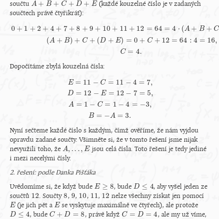
+
+
+
+
součtu
(každé kouzelné číslo je v zadaných
A
A
+
B
+
B
C
+
D
+
C
E
D
E
součtech právě čtyřikrát):
0
+
1
+
2
+
4
+
7
+
8
+
9
+
10
+
11
+
12
=
64
=
4
⋅
(
+
+
A
B
(
+
)
+
+
(
+
)
=
0
+
+
12
=
64
:
4
=
16
,
0
+
1
+
2
+
4
+
7
+
8
+
9
+
10
+
11
+
12
=
64
=
4
⋅
(
A
+
B
+
C
+
D
+
E
)
,
(
A
+
B
)
+
C
+
(
D
+
E
)
=
0
+
C
+
12
=
A
B
C
D
E
C
=
4.
C
Dopočítáme zbylá kouzelná čísla:
=
11
−
=
11
−
4
=
7
,
E
C
=
12
−
=
12
−
7
=
5
,
D
E
E
=
11
−
C
=
11
−
4
=
7
,
D
=
12
−
E
=
12
−
7
=
5
,
A
=
1
−
C
=
1
−
4
=
−
3
,
B
=
−
A
=
1
−
=
1
−
4
=
−
3
,
A
C
=
−
=
3.
B
A
Nyní sečteme každé číslo s každým, čímž ověříme, že nám vyjdou
opravdu zadané součty. Všimněte si, že v tomto řešení jsme nijak
,
.
.
.
,
nevyužili toho, že
jsou celá čísla. Toto řešení je tedy jediné
A
A
,
.
.
.
,
E
E
i mezi necelými čísly.
2. řešení: podle Danka Pišťáka
≥
8
≤
4
Uvědomíme si, že když bude
, bude
, aby vyšel jeden ze
E
E
≥
8
D
D
≤
4
12
8
9
10
11
12
součtů
. Součty
,
,
,
,
nelze všechny získat jen pomocí
12
8
9
10
11
12
(je jich pět a
se vyskytuje maximálně ve čtyřech), ale protože
E
E
E
E
≤
4
+
=
8
=
=
4
, bude
, právě když
, ale my už víme,
D
D
≤
4
C
C
+
D
=
D
8
C
C
=
D
=
4
D