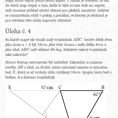
mapy může vepsat pouze jednu kapku. V zadání je uvedeno, že dal
do všech map stejně, o tom, kolik to bylo se tam však nic nepíše,
tedy musíme příklad vyřešit obecně pro jakékoli množství. Zabývat
se rozmístěním stolů v pokoji a pořadím, ve kterém je obcházel je
pro vyřešení této úlohy naprosto zbytečné.
Úloha č. 4
Na každé mapě tak vznikl malý trojúhelník
. Součet délek dvou
A
A
B
B
C
C
+
10
6
jeho stran
byl
, jeho třetí strana
měla délku
a
a
a
+
b
b
10
c
c
m
m
c
c
6
c
c
m
m
60
deg
jeho úhel
měl velikost
. Dokážete takový trojúhelník
A
A
B
B
C
C
60
deg
také nakreslit?
Řešení:
Postup sestrojování byl následný: Zakreslím si známou
úsečku
a úhel, na druhé, zatím neznámé rameno si vyznačím
A
A
B
B
10
bod
, který je od vrcholu úhlu vzdálený
. Spojím tento bod s
X
X
10
c
c
m
m
bodem
a dostanu trojúhelník.
A
A