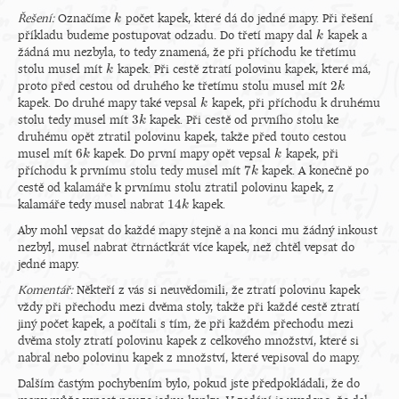
Řešení:
Označíme
počet kapek, které dá do jedné mapy. Při řešení
k
k
příkladu budeme postupovat odzadu. Do třetí mapy dal
kapek a
k
k
žádná mu nezbyla, to tedy znamená, že při příchodu ke třetímu
stolu musel mít
kapek. Při cestě ztratí polovinu kapek, které má,
k
k
2
proto před cestou od druhého ke třetímu stolu musel mít
2
k
k
kapek. Do druhé mapy také vepsal
kapek, při příchodu k druhému
k
k
3
stolu tedy musel mít
kapek. Při cestě od prvního stolu ke
3
k
k
druhému opět ztratil polovinu kapek, takže před touto cestou
6
musel mít
kapek. Do první mapy opět vepsal
kapek, při
6
k
k
k
k
7
příchodu k prvnímu stolu tedy musel mít
kapek. A konečně po
7
k
k
cestě od kalamáře k prvnímu stolu ztratil polovinu kapek, z
14
kalamáře tedy musel nabrat
kapek.
14
k
k
Aby mohl vepsat do každé mapy stejně a na konci mu žádný inkoust
nezbyl, musel nabrat čtrnáctkrát více kapek, než chtěl vepsat do
jedné mapy.
Komentář:
Někteří z vás si neuvědomili, že ztratí polovinu kapek
vždy při přechodu mezi dvěma stoly, takže při každé cestě ztratí
jiný počet kapek, a počítali s tím, že při každém přechodu mezi
dvěma stoly ztratí polovinu kapek z celkového množství, které si
nabral nebo polovinu kapek z množství, které vepisoval do mapy.
Dalším častým pochybením bylo, pokud jste předpokládali, že do