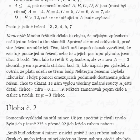
čímž dostáváme opět
,
,
,
,
;
−
3
3
4
5
7
≤
−
4
,
,
,
,
, pak nejmenší možná
jsou (musí být
A
A
≤
−
4
A
A
,
B
B
,
C
,
D
C
,
E
D
E
=
−
4
=
4
=
5
=
6
=
7
různá)
,
,
,
,
, ale
A
A
=
−
4
B
B
=
4
C
C
=
5
D
D
=
6
E
E
=
7
+
>
12
, což se se snižujícím
bude zvyšovat.
D
D
+
E
>
12
E
A
A
−
3
3
4
5
7
Proto je jediné řešení
,
,
,
,
.
−
3
3
4
5
7
Komentář:
Mnoho řešitelů dělalo tu chybu, že nějakým způsobem
našli jedno řešení a tím skončili. Správně ale musí odůvodnit, proč
více řešení nemůže být. Těm, kteří měli aspoň náznak vysvětlení, že
existuje pouze jedno řešení, nebo to z jejich postupu plynulo, jsem
=
−
3
dával 5 bodů. Těm, kdo to řešili 3. způsobem, ale ve stavu
A
A
=
−
3
skončili, jsem zpravidla strhával bod. Ti, kdo napsali jen výsledek a
ověřili, že platí, odešli se třemi body. Některým řešením chyběla
„zkouška“. I když pomocí omezujících podmínek dostaneme jediné
řešení, chce to ukázat, že nám vyjdou všechny zadané součty. A ještě
detail: číslice = cifra = 0,,1,,... ,,9. Někteří zaměňovali pojem číslo a
−
3
číslice a tvrdili, že je
číslice.
−
3
Úloha č. 2
Pomocník vyskládal na stůl mince. Už jen spočítat je chvíli trvalo.
Bylo jich přesně 235 a přesně 92 jich leželo rubem nahoru.
„Smíš buď odebrat 4 mince, z nichž právě 2 jsou rubem nahoru
(krok
), anebo jednu minci otočenou lícem nahoru otočit, aby byla
a
a