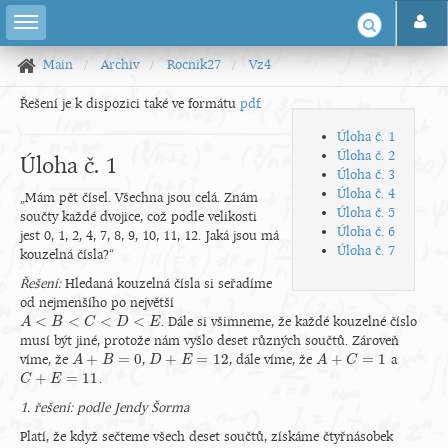
Main
Archiv
Rocnik27
Vz4
Řešení je k dispozici také ve formátu
pdf
.
Úloha č. 1
Úloha č. 2
Úloha č. 1
Úloha č. 3
Úloha č. 4
„Mám pět čísel. Všechna jsou celá. Znám
Úloha č. 5
součty každé dvojice, což podle velikosti
Úloha č. 6
jest 0, 1, 2, 4, 7, 8, 9, 10, 11, 12. Jaká jsou má
Úloha č. 7
kouzelná čísla?“
Řešení:
Hledaná kouzelná čísla si seřadíme
od nejmenšího po největší
<
<
<
<
. Dále si všimneme, že každé kouzelné číslo
A
A
<
B
<
C
B
<
D
<
E
C
D
E
musí být jiné, protože nám vyšlo deset různých součtů. Zároveň
+
=
0
+
=
12
+
=
1
víme, že
,
, dále víme, že
a
A
A
+
B
=
B
0
D
D
+
E
=
12
E
A
A
+
C
=
C
1
+
=
11
.
C
C
+
E
=
11
E
1. řešení: podle Jendy Šorma
Platí, že když sečteme všech deset součtů, získáme čtyřnásobek