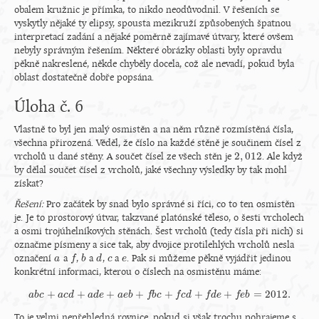
obalem kružnic je přímka, to nikdo neodůvodnil. V řešeních se
vyskytly nějaké ty elipsy, spousta mezikruží způsobených špatnou
interpretací zadání a nějaké poměrně zajímavé útvary, které ovšem
nebyly správným řešením. Některé obrázky oblasti byly opravdu
pěkně nakreslené, někde chyběly docela, což ale nevadí, pokud byla
oblast dostatečně dobře popsána.
Úloha č. 6
Vlastně to byl jen malý osmistěn a na něm různě rozmístěná čísla,
všechna přirozená. Věděl, že číslo na každé stěně je součinem čísel z
2
,
012
vrcholů u dané stěny. A součet čísel ze všech stěn je
. Ale když
2
,
012
by dělal součet čísel z vrcholů, jaké všechny výsledky by tak mohl
získat?
Řešení:
Pro začátek by snad bylo správné si říci, co to ten osmistěn
je. Je to prostorový útvar, takzvané platónské těleso, o šesti vrcholech
a osmi trojúhelníkových stěnách. Šest vrcholů (tedy čísla při nich) si
označme písmeny a sice tak, aby dvojice protilehlých vrcholů nesla
označení
a
,
a
,
a
. Pak si můžeme pěkně vyjádřit jedinou
a
a
f
f
b
b
d
d
c
c
e
e
konkrétní informaci, kterou o číslech na osmistěnu máme:
+
+
+
+
+
+
+
=
2012.
a
b
c
a
c
d
a
b
c
a
+
d
a
c
e
d
+
a
a
d
e
e
+
b
a
e
b
+
f
f
b
b
c
c
+
f
c
f
d
c
+
d
f
d
e
+
f
f
e
d
b
=
e
2012.
f
e
b
To je velmi nepřehledná rovnice, pokud si však trochu pohrajeme s