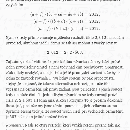
vytýkáním...
(
+
)
⋅
(
+
+
+
)
=
2012
,
a
f
b
c
c
d
d
e
e
b
(
+
)
⋅
(
+
)
⋅
(
+
)
=
2012
,
(
)
(
a
+
a
f
)
⋅
(
b
c
f
+
c
d
+
d
b
e
+
e
b
d
)
=
2012
c
,
(
a
e
+
f
)
⋅
(
(
b
+
d
)
⋅
(
c
+
e
)
)
=
2012
,
(
a
+
f
)
⋅
(
b
(
+
)
⋅
(
+
)
⋅
(
+
)
=
2012.
a
f
b
d
c
e
2
,
012
Nyní se tedy přímo vnucuje myšlenka rozložit číslo
na součin
2
,
012
prvočísel, abychom viděli, čemu se tak asi mohou závorky rovnat:
2
,
012
=
2
⋅
2
⋅
503.
2
,
012
=
2
⋅
2
⋅
503.
Zajásáme, neboť vidíme, že pro každou závorku nám vychází právě
jeden prvočíselný činitel a není tedy nad čím pochybovat. Opatrnosti
však nikdy nezbývá, a tak je třeba ještě promyslet variantu, že by se
1
jedna ze závorek rovnala
, výsledný součin by pak přece zůstal
1
stejný. Je ale jasné, že taková alternativa nehrozí, protože čísla
vepsaná na osmistěn, jak praví zadání, jsou přirozená a jejich součet
1
tedy nemůže činit
. Jednotlivým závorkám se tedy rovnají právě
1
2
2
503
čísla
,
a
a žádná jiná. A která kterým? To je prosím dokonale
2
2
503
lhostejné, protože my jsme tázáni pouze na jejich celkovou sumu.
Správné řešení tedy je, že součet všech čísel při vrcholech osmistěnu
507
je
a že je to jediné možné řešení.
507
Komentář:
Našli se čtyři řešitelé, kteří vyfikli řešení přesně tak, jak