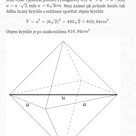
není těžké vypočítat pomocí Pythagorovy věty:
, tedy
a
2
+
a
2
=
u
2
–
–
√
√
=
⋅
2
=
6
2
, tedy
. Nyní známe jak průměr koule, tak
u
u
=
a
⋅
2
a
u
u
=
6
2
c
m
c
m
délku hrany krychle a můžeme spočítat objem krychle:
–
–
3
3
3
√
√
=
=
(
6
2
)
=
432
2
≐
610
,
94
.
V
u
V
=
u
3
=
(
6
2
)
3
=
432
2
≐
610
,
94
c
m
3
.
c
m
3
610
,
94
Objem krychle je po zaokrouhlení
.
610
,
94
c
m
c
m
3