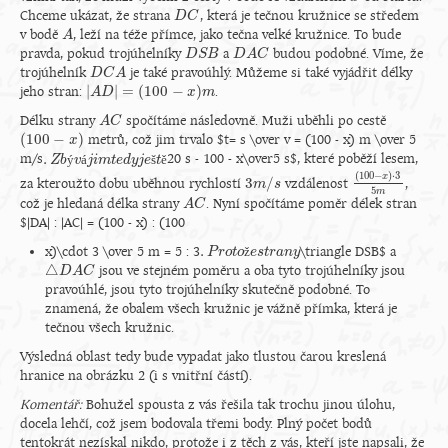
Chceme ukázat, že strana
, která je tečnou kružnice se středem
D
D
C
C
v bodě
, leží na téže přímce, jako tečna velké kružnice. To bude
A
A
pravda, pokud trojúhelníky
a
budou podobné. Víme, že
D
D
S
S
B
B
D
D
A
A
C
C
trojúhelník
je také pravoúhlý. Můžeme si také vyjádřit délky
D
D
C
C
A
A
|
|
=
(
100
−
)
jeho stran:
.
|
A
A
D
D
|
=
(
100
−
x
)
m
x
m
Délku strany
spočítáme následovně. Muži uběhli po cestě
A
A
C
C
(
100
−
)
metrů, což jim trvalo $t= s \over v = (100 - x) m \over 5
(
100
−
x
)
x
.
m/s
ý
á
š
ě
20 s - 100 - x\over5 s$, které poběží lesem,
.
Z
Z
b
b
ý
v
á
v
j
i
m
j
i
t
m
e
d
t
e
y
j
d
e
y
š
t
j
ě
e
t
(
100
−
)
⋅
3
x
3
/
za kteroužto dobu uběhnou rychlostí
vzdálenost
,
3
m
m
/
s
s
(
100
−
x
)
⋅
3
5
m
5
m
což je hledaná délka strany
. Nyní spočítáme poměr délek stran
A
A
C
C
$|DA| : |AC| = (100 - x) : (100
.
x)\cdot 3 \over 5 m = 5 : 3
ž
\triangle DSB$ a
.
P
P
r
o
r
t
o
o
t
ž
o
e
s
e
t
s
r
t
a
r
n
a
y
n
y
△
jsou ve stejném poměru a oba tyto trojúhelníky jsou
△
D
D
A
A
C
C
pravoúhlé, jsou tyto trojúhelníky skutečně podobné. To
znamená, že obalem všech kružnic je vážně přímka, která je
tečnou všech kružnic.
Výsledná oblast tedy bude vypadat jako tlustou čarou kreslená
hranice na obrázku 2 (i s vnitřní částí).
Komentář:
Bohužel spousta z vás řešila tak trochu jinou úlohu,
docela lehčí, což jsem bodovala třemi body. Plný počet bodů
tentokrát nezískal nikdo, protože i z těch z vás, kteří jste napsali, že