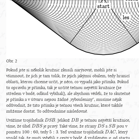
Obr. 2
Pokud jste si několik kružnic zkusili narýsovat, mohli jste si
všimnout, že jich je tam tolik, že jejich jakýmsi obalem, tedy hranicí
oblasti, kterou chceme určit, je něco, co vypadá jako přímka. Pokud
to opravdu je přímka, tak je určitě tečnou největší kružnice (se
středem v bodě, odkud vybíhali), ale abychom věděli, že to skutečně
je přímka a v útvaru nejsou žádné „vybouleniny“, musíme nějak
odůvodnit, že tato přímka je tečnou všech kružnic, které takhle
můžeme dostat. To odůvodníme následovně.
Uvážíme trojúhelník
. Jelikož
je tečnou největší kružnice,
D
D
S
S
B
B
D
D
B
B
víme, že úhel
je pravý. Také víme, že strany
a
jsou v
D
D
B
B
S
S
D
D
S
S
S
S
B
B
100
:
60
5
:
3
poměru
, tedy
. Teď uvažme trojúhelník
, který
100
:
60
5
:
3
D
D
A
A
C
C
vznikl tak, že muži vyběhli z cesty v bodě
vzdáleném
od startu.
A
A
x
x