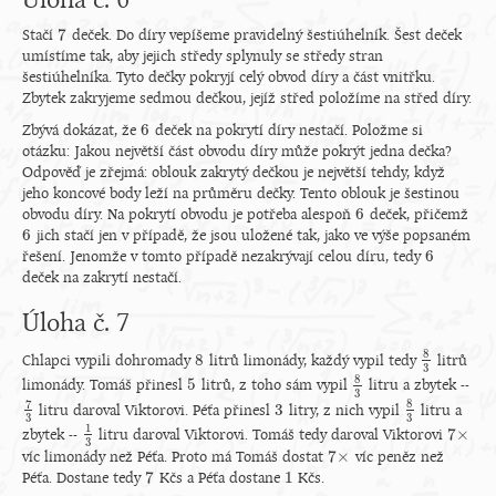
Úloha č. 6
7
Stačí
deček. Do díry vepíšeme pravidelný šestiúhelník. Šest deček
7
umístíme tak, aby jejich středy splynuly se středy stran
šestiúhelníka. Tyto dečky pokryjí celý obvod díry a část vnitřku.
Zbytek zakryjeme sedmou dečkou, jejíž střed položíme na střed díry.
6
Zbývá dokázat, že
deček na pokrytí díry nestačí. Položme si
6
otázku: Jakou největší část obvodu díry může pokrýt jedna dečka?
Odpověď je zřejmá: oblouk zakrytý dečkou je největší tehdy, když
jeho koncové body leží na průměru dečky. Tento oblouk je šestinou
6
obvodu díry. Na pokrytí obvodu je potřeba alespoň
deček, přičemž
6
6
jich stačí jen v případě, že jsou uložené tak, jako ve výše popsaném
6
6
řešení. Jenomže v tomto případě nezakrývají celou díru, tedy
6
deček na zakrytí nestačí.
Úloha č. 7
8
8
Chlapci vypili dohromady
litrů limonády, každý vypil tedy
litrů
8
8
3
3
8
5
limonády. Tomáš přinesl
litrů, z toho sám vypil
litru a zbytek --
5
8
3
3
7
8
3
litru daroval Viktorovi. Péťa přinesl
litry, z nich vypil
litru a
7
3
3
8
3
3
3
1
7
×
zbytek --
litru daroval Viktorovi. Tomáš tedy daroval Viktorovi
1
3
7
×
3
7
×
víc limonády než Péťa. Proto má Tomáš dostat
víc peněz než
7
×
7
1
Péťa. Dostane tedy
Kčs a Péťa dostane
Kčs.
7
1