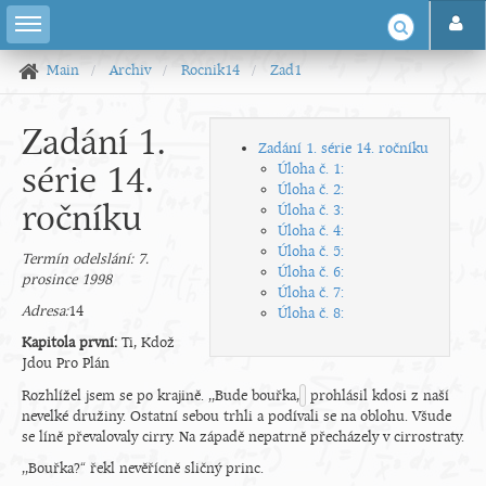
Main
Archiv
Rocnik14
Zad1
Zadání 1.
Zadání 1. série 14. ročníku
série 14.
Úloha č. 1:
Úloha č. 2:
ročníku
Úloha č. 3:
Úloha č. 4:
Úloha č. 5:
Termín odelslání: 7.
Úloha č. 6:
prosince 1998
Úloha č. 7:
Adresa:
14
Úloha č. 8:
Kapitola první:
Ti, Kdož
Jdou Pro Plán
Rozhlížel jsem se po krajině. ,,Bude bouřka,
prohlásil kdosi z naší
nevelké družiny. Ostatní sebou trhli a podívali se na oblohu. Všude
se líně převalovaly cirry. Na západě nepatrně přecházely v cirrostraty.
,,Bouřka?“ řekl nevěřícně sličný princ.