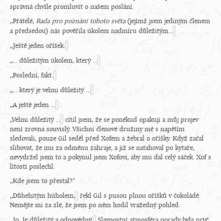
správná chvíle promluvit o našem poslání.
,,Přátelé,
Rada pro poznání tohoto světa
(jejímž jsem jediným členem
a předsedou) nás pověřila úkolem nadmíru důležitým...
,,Ještě jeden oříšek.
,,... důležitým úkolem, který ...
,,Poslední, fakt.
,,... který je velmi důležitý ...
,,A ještě jeden ...
,,Velmi důležitý ...
cítil jsem, že se poněkud opakuji a můj projev
není zrovna souvislý. Všichni členové družiny mě s napětím
sledovali, pouze Gil seděl před Xofem a žebral o oříšky. Když začal
slibovat, že mu za odměnu zahraje, a již se natahoval po kytaře,
nevydržel jsem to a pokynul jsem Xofovi, aby mu dal celý sáček. Xof s
lítostí poslechl.
,,Kde jsem to přestal?“
,,Důhehitým húholem,
řekl Gil s pusou plnou oříšků v čokoládě.
Nemějte mi za zlé, že jsem po něm hodil vražedný pohled.
,,Jo. Je důležitý a odpovědný.
Slavnostní atmosféra porady byla pryč,