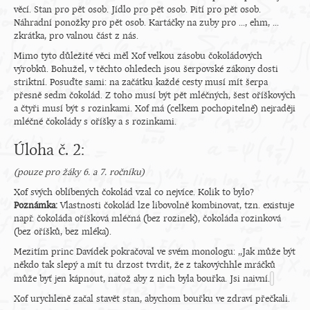
věcí. Stan pro pět osob. Jídlo pro pět osob. Pití pro pět osob.
Náhradní ponožky pro pět osob. Kartáčky na zuby pro ..., ehm, ...
zkrátka, pro valnou část z nás.
Mimo tyto důležité věci měl Xof velkou zásobu čokoládových
výrobků. Bohužel, v těchto ohledech jsou šerpovské zákony dosti
striktní. Posuďte sami: na začátku každé cesty musí mít šerpa
přesně sedm čokolád. Z toho musí být pět mléčných, šest oříškových
a čtyři musí být s rozinkami. Xof má (celkem pochopitelně) nejraději
mléčné čokolády s oříšky a s rozinkami.
Úloha č. 2:
(pouze pro žáky 6. a 7. ročníku)
Xof svých oblíbených čokolád vzal co nejvíce. Kolik to bylo?
Poznámka:
Vlastnosti čokolád lze libovolně kombinovat, tzn. existuje
např. čokoláda oříšková mléčná (bez rozinek), čokoláda rozinková
(bez oříšků, bez mléka).
Mezitím princ Davídek pokračoval ve svém monologu: ,,Jak může být
někdo tak slepý a mít tu drzost tvrdit, že z takovýchhle mráčků
může byť jen kápnout, natož aby z nich byla bouřka. Jsi naivní.
Xof urychleně začal stavět stan, abychom bouřku ve zdraví přečkali.