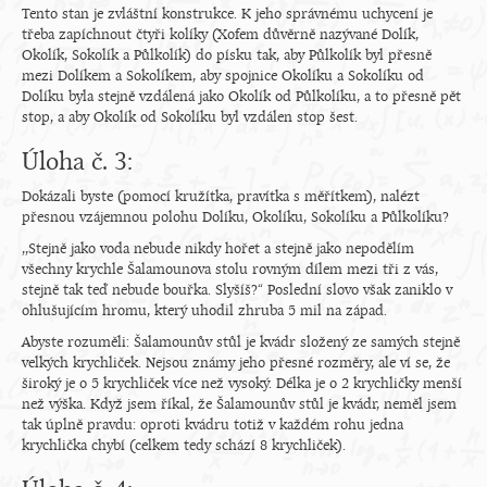
Tento stan je zvláštní konstrukce. K jeho správnému uchycení je
třeba zapíchnout čtyři kolíky (Xofem důvěrně nazývané Dolík,
Okolík, Sokolík a Půlkolík) do písku tak, aby Půlkolík byl přesně
mezi Dolíkem a Sokolíkem, aby spojnice Okolíku a Sokolíku od
Dolíku byla stejně vzdálená jako Okolík od Půlkolíku, a to přesně pět
stop, a aby Okolík od Sokolíku byl vzdálen stop šest.
Úloha č. 3:
Dokázali byste (pomocí kružítka, pravítka s měřítkem), nalézt
přesnou vzájemnou polohu Dolíku, Okolíku, Sokolíku a Půlkolíku?
,,Stejně jako voda nebude nikdy hořet a stejně jako nepodělím
všechny krychle Šalamounova stolu rovným dílem mezi tři z vás,
stejně tak teď nebude bouřka. Slyšíš?“ Poslední slovo však zaniklo v
ohlušujícím hromu, který uhodil zhruba 5 mil na západ.
Abyste rozuměli: Šalamounův stůl je kvádr složený ze samých stejně
velkých krychliček. Nejsou známy jeho přesné rozměry, ale ví se, že
široký je o 5 krychliček více než vysoký. Délka je o 2 krychličky menší
než výška. Když jsem říkal, že Šalamounův stůl je kvádr, neměl jsem
tak úplně pravdu: oproti kvádru totiž v každém rohu jedna
krychlička chybí (celkem tedy schází 8 krychliček).