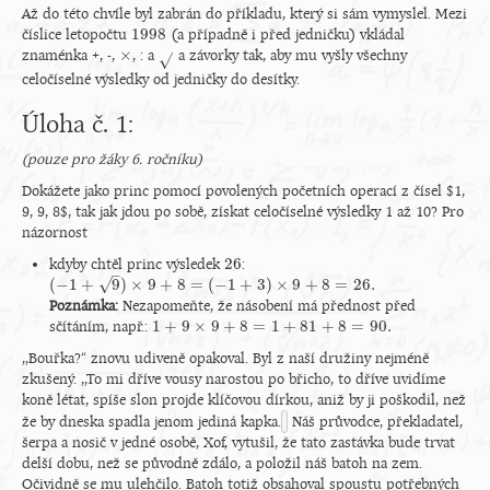
Až do této chvíle byl zabrán do příkladu, který si sám vymyslel. Mezi
1998
číslice letopočtu
(a případně i před jedničku) vkládal
1998
×
znaménka +, -,
, : a
a závorky tak, aby mu vyšly všechny
×
√
celočíselné výsledky od jedničky do desítky.
Úloha č. 1:
(pouze pro žáky 6. ročníku)
Dokážete jako princ pomocí povolených početních operací z čísel $1,
9, 9, 8$, tak jak jdou po sobě, získat celočíselné výsledky 1 až 10? Pro
názornost
26
kdyby chtěl princ výsledek
:
26
–
√
(
−
1
+
9
)
×
9
+
8
=
(
−
1
+
3
)
×
9
+
8
=
26.
(
−
1
+
9
)
×
9
+
8
=
(
−
1
+
3
)
×
9
+
8
=
26.
Poznámka:
Nezapomeňte, že násobení má přednost před
1
+
9
×
9
+
8
=
1
+
81
+
8
=
90.
sčítáním, např.:
1
+
9
×
9
+
8
=
1
+
81
+
8
=
90.
,,Bouřka?“ znovu udiveně opakoval. Byl z naší družiny nejméně
zkušený. ,,To mi dříve vousy narostou po břicho, to dříve uvidíme
koně létat, spíše slon projde klíčovou dírkou, aniž by ji poškodil, než
že by dneska spadla jenom jediná kapka.
Náš průvodce, překladatel,
šerpa a nosič v jedné osobě, Xof, vytušil, že tato zastávka bude trvat
delší dobu, než se původně zdálo, a položil náš batoh na zem.
Očividně se mu ulehčilo. Batoh totiž obsahoval spoustu potřebných