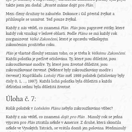
takže jsem jen dodal: ,,Prostě máme dojít pro
Plán
.
Mezi členy družiny to zahučelo. Dokonce i Gil přestal žvýkat a
přihlouple se usmívat. Teď pouze žvýkal.
Každý z nás věděl, co znamená
Plán
.
Plán
jsou papyrové svitky, které
každý rok vznikají v ledové oblasti. Podle
Plánu
se má každý rok
zorganizovat
Velké Zakončení
, které je opravdu velkolepým
zakončením prožitého roku.
Plán
je vlastně dlouhý seznam toho, co je třeba k
Velkému Zakončení
.
Každá položka je pečlivě očíslována. Ty, které jsou důležité, jsou
zakroužkované modře. Ty, které jsou životně důležité, jsou
zakroužkované červeně. (Některé byly zakroužkovány modře i
červeně.) Kupříkladu
Loňský Plán
měl 1998 položek (očíslovány byly
čísly 0, 1, ..., 1997). Každá lichá položka byla důležitá a každá
dělitelná sedmi byla důležitá životně.
Úloha č. 7:
Kolik položek v
Loňském Plánu
nebylo zakroužkováno vůbec?
Každý z nás věděl, co znamená
dojít pro Plán
. Minulý rok se jedna
výprava pro
Plán
ztratila někde v Americe. Z druhé, která skončila
někde ve Vysokých Tatrách, se vrátila domů jen polovina. Předminulý