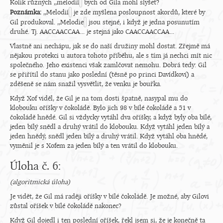
Kolik různých ,,melodií
bych od Gila mohl slyšet?
Poznámka:
,,Melodií
je zde myšlena posloupnost akordů, které by
Gil produkoval. ,,Melodie
jsou stejné, i když je jedna posunutím
druhé. Tj. AACCAACCAA... je stejná jako CAACCAACCAA...
Vlastně ani nechápu, jak se do naší družiny mohl dostat. Zřejmě má
nějakou protekci u autora tohoto příběhu, ale s tím já nechci mít nic
společného. Jeho existenci však zamlčovat nemohu. Dobrá tedy: Gil
se přiřítil do stanu jako poslední (těsně po princi Davídkovi) a
zděšeně se nám snažil vysvětlit, že venku je bouřka.
Když Xof viděl, že Gil je na tom dosti špatně, nasypal mu do
klobouku oříšky v čokoládě. Bylo jich 98 v bílé čokoládě a 51 v
čokoládě hnědé. Gil si vždycky vytáhl dva oříšky, a když byly oba bílé,
jeden bílý snědl a druhý vrátil do klobouku. Když vytáhl jeden bílý a
jeden hnědý, snědl jeden bílý a druhý vrátil. Když vytáhl oba hnědé,
vyměnil je s Xofem za jeden bílý a ten vrátil do klobouku.
Úloha č. 6:
(algoritmická úloha)
Je vidět, že Gil má raději oříšky v bílé čokoládě. Je možné, aby Gilovi
zůstal oříšek v bílé čokoládě nakonec?
Když Gil dojedl i ten poslední oříšek, řekl jsem si, že je konečně ta