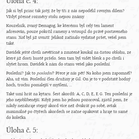
Úloha č. 4:
Jak si byl princ tak jistý, že by tři z nás nepodělil rovným dílem?
Vždyť přesné rozměry stolu nejsou známy.
Kouzelník, zvaný Demagog, ke kterému byl celý ten lament
adresován, pouze pokrčil rameny a vstoupil do právě postaveného
stanu. Xof byl již uvnitř. Jelikož začínalo vydatně pršet, vešel jsem
také.
Davídek ještě chvíli nevěřícně a zmateně koukal na čistou oblohu, ze
které již dosti hustě pršelo. Sem tam byl vidět blesk a po chvíli i
slyšet hrom. Davídek k nám do stanu vešel jako poslední.
Poslední? Jak to
poslední
? Přece je nás pět! Na koho jsem zapomněl?
Aha, už vím. Poslední člen družiny je Gil. On je to v podstatě hodný
hoch, trochu pomalejší v myšlení, ...
Také umí hrát na kytaru. Šest akordů: A, C, D, E, F, G. Ten poslední je
jeho nejoblíbenější. Když jsem ho jednou pozoroval, zjistil jsem, že
nikdy nezahraje stejný akord více než dvakrát po sobě, avšak
maximálně po čtyřech akordech se začne opakovat a hraje to samé
do kolečka.
Úloha č. 5: