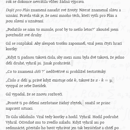
rok se dokonce nevrátila vůbec žádná výprava.
Dojít pro Plán
znamená nasadit své životy. Návrat znamenal slávu a
uznání. Pravda však je, že není mnoho těch, kteří vyšli pro Plán a
jsou slavní a uznávaní.
,,Podařilo se nám to minule, proč by to nešlo letos?“ zkoušel jsem
povzbudit své druhy.
Gil se rozplakal. Aby alespoň trošku zapomněl, vzal jsem čtyři hrací
kostky.
,,Když ti padnou taková čísla, aby mezi nimi byla dvě taková, že jedno
dělí druhé, vyhrál jsi. Jinak prohráváš.
,,Co to znamená
dělí
?“ nedůvěřivě si prohlížel šestistěnky.
⋅
=
,,Číslo
dělí
, právě když existuje celé
, takové že
,
x
x
y
y
k
k
x
x
⋅
k
=
k
y
y
vysypal ze sebe Davídek.
Gil vypadal, že se znovu rozbrečí.
,,Prostě ti po dělení nezůstane žádný zbytek,
snažil se princ
napravit situaci.
To Gila uklidnilo. Vzal tedy kostky a hodil. Vyhrál. Hodil podruhé.
Vyhrál. Očividně mu to zvedlo náladu. Když vyhrál asi po
sedmnácté, přestalo ho bavit vyhrávat jen tak bezúčelně a chtěl po