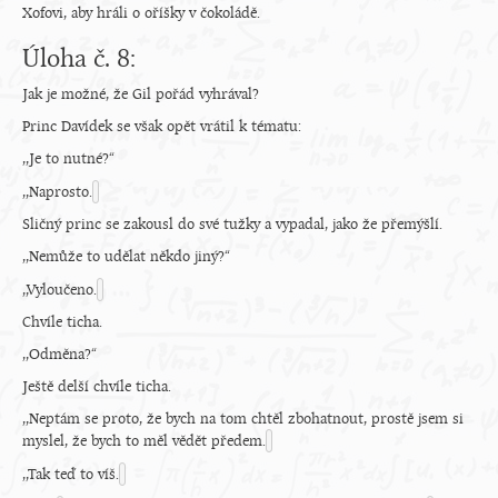
Xofovi, aby hráli o oříšky v čokoládě.
Úloha č. 8:
Jak je možné, že Gil pořád vyhrával?
Princ Davídek se však opět vrátil k tématu:
,,Je to nutné?“
,,Naprosto.
Sličný princ se zakousl do své tužky a vypadal, jako že přemýšlí.
,,Nemůže to udělat někdo jiný?“
,,Vyloučeno.
Chvíle ticha.
,,Odměna?“
Ještě delší chvíle ticha.
,,Neptám se proto, že bych na tom chtěl zbohatnout, prostě jsem si
myslel, že bych to měl vědět předem.
,,Tak teď to víš.