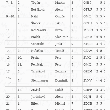
7.--8.
2.
Töpfer
Martin
8
GNSP
-
5
5
5
6.
Bušáková
Alena
9
GTRU
5
5
5
5
9.--10.
3.
Kálal
Ondřej
8
GMIL
5
5
-
5
7.
Štoček
Jakub
9
GSTH
5
5
5
5
11.
8.
Koščáková
Petra
9
MEGO
3
5
5
-
12.
4.
Biolek
Vladimír
8
GPBM
5
5
5
-
13.
9.
Voborská
Jitka
9
ZTGP
3
4
2
4
14.
5.
Kubelka
Tomáš
8
GZAM
4
5
1
4
15.
10.
Pecha
Petr
9
ZVKL
2
5
5
1
16.
11.
Řeháček
Petr
9
GMIL
5
5
4
2
17.
6.
Terešková
Zuzana
8
GPBM
2
4
2
2
18.-
7.
Steinhauser
Dominik
8
ZVNV
-
4
2
4
-19.
12.
Zavřel
Lukáš
9
GHPP
3
3
2
-
20.
8.
Jurásková
Alena
8
GLJH
5
4
1
5
21.
1.
Bílek
Michal
7
ZDOB
5
5
-
4