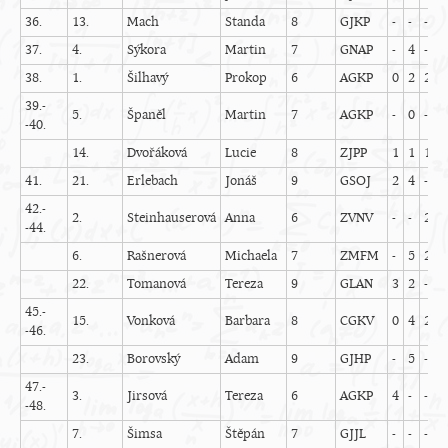
36.
13.
Mach
Standa
8
GJKP
-
-
-
-
37.
4.
Sýkora
Martin
7
GNAP
-
4
-
-
38.
1.
Šilhavý
Prokop
6
AGKP
0
2
2
-
39.-
5.
Španěl
Martin
7
AGKP
-
0
-
-
-40.
14.
Dvořáková
Lucie
8
ZJPP
1
1
1
0
41.
21.
Erlebach
Jonáš
9
GSOJ
2
4
-
-
42.-
2.
Steinhauserová
Anna
6
ZVNV
-
-
2
-
-44.
6.
Rašnerová
Michaela
7
ZMFM
-
5
2
-
22.
Tomanová
Tereza
9
GLAN
3
2
-
-
45.-
15.
Vonková
Barbara
8
CGKV
0
4
2
1
-46.
23.
Borovský
Adam
9
GJHP
-
5
-
2
47.-
3.
Jirsová
Tereza
6
AGKP
4
-
-
2
-48.
7.
Šimsa
Štěpán
7
GJJL
-
-
-
-