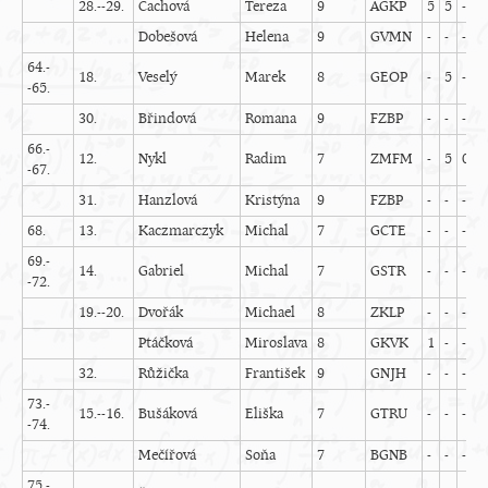
28.--29.
Cachová
Tereza
9
AGKP
5
5
-
-
Dobešová
Helena
9
GVMN
-
-
-
-
64.-
18.
Veselý
Marek
8
GEOP
-
5
-
-
-65.
30.
Břindová
Romana
9
FZBP
-
-
-
-
66.-
12.
Nykl
Radim
7
ZMFM
-
5
0
-
-67.
31.
Hanzlová
Kristýna
9
FZBP
-
-
-
-
68.
13.
Kaczmarczyk
Michal
7
GCTE
-
-
-
-
69.-
14.
Gabriel
Michal
7
GSTR
-
-
-
-
-72.
19.--20.
Dvořák
Michael
8
ZKLP
-
-
-
-
Ptáčková
Miroslava
8
GKVK
1
-
-
-
32.
Růžička
František
9
GNJH
-
-
-
-
73.-
15.--16.
Bušáková
Eliška
7
GTRU
-
-
-
-
-74.
Mečířová
Soňa
7
BGNB
-
-
-
-
75.-