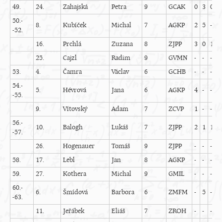
49.
24.
Zahajská
Petra
9
GCAK
0
3
0
-
50.-
8.
Kubíček
Michal
7
AGKP
2
5
-
-
-52.
16.
Prchlá
Zuzana
8
ZJPP
3
0
1
1
25.
Cajzl
Radim
9
GVMN
-
-
-
-
53.
4.
Čamra
Václav
6
GCHB
-
-
-
-
54.-
5.
Hévrová
Jana
6
AGKP
4
-
-
-
-55.
9.
Vítovský
Adam
7
ZCVP
1
-
-
-
56.-
10.
Balogh
Lukáš
7
ZJPP
2
1
1
0
-57.
26.
Hogenauer
Tomáš
9
ZJPP
-
-
-
-
58.
17.
Lebl
Jan
8
AGKP
-
-
-
-
59.
27.
Kothera
Michal
9
GMIL
-
-
-
-
60.-
6.
Šmídová
Barbora
6
ZMFM
-
5
-
-
-63.
11.
Jeřábek
Eliáš
7
ZROH
-
-
-
-