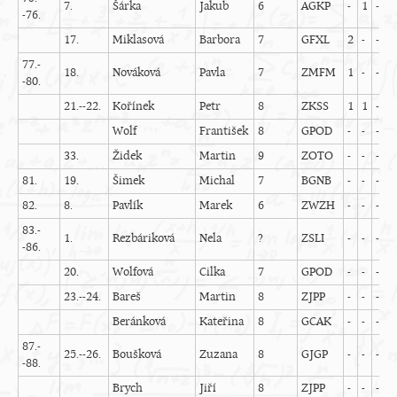
7.
Šárka
Jakub
6
AGKP
-
1
-
0
-76.
17.
Miklasová
Barbora
7
GFXL
2
-
-
-
77.-
18.
Nováková
Pavla
7
ZMFM
1
-
-
-
-80.
21.--22.
Kořínek
Petr
8
ZKSS
1
1
-
0
Wolf
František
8
GPOD
-
-
-
-
33.
Židek
Martin
9
ZOTO
-
-
-
-
81.
19.
Šimek
Michal
7
BGNB
-
-
-
-
82.
8.
Pavlík
Marek
6
ZWZH
-
-
-
-
83.-
1.
Rezbáriková
Nela
?
ZSLI
-
-
-
-
-86.
20.
Wolfová
Cilka
7
GPOD
-
-
-
-
23.--24.
Bareš
Martin
8
ZJPP
-
-
-
-
Beránková
Kateřina
8
GCAK
-
-
-
-
87.-
25.--26.
Boušková
Zuzana
8
GJGP
-
-
-
-
-88.
Brych
Jiří
8
ZJPP
-
-
-
-