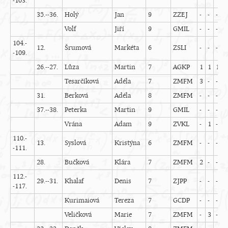
-103.
35.--36.
Holý
Jan
9
ZZEJ
-
-
-
-
Volf
Jiří
9
GMIL
-
-
-
-
104.-
12.
Šrumová
Markéta
6
ZSLI
-
-
-
-
-109.
26.--27.
Lůza
Martin
7
AGKP
1
1
1
0
Tesarčíková
Adéla
7
ZMFM
3
-
-
-
31.
Berková
Adéla
8
ZMFM
-
-
-
-
37.--38.
Peterka
Martin
9
GMIL
-
-
-
-
Vrána
Adam
9
ZVKL
-
1
-
-
110.-
13.
Syslová
Kristýna
6
ZMFM
-
-
-
-
-111.
28.
Bučková
Klára
7
ZMFM
2
-
-
-
112.-
29.--31.
Khalaf
Denis
7
ZJPP
-
-
-
-
-117.
Kurimaiová
Tereza
7
GCDP
-
-
-
-
Veličková
Marie
7
ZMFM
-
3
-
-