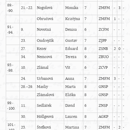
89.-
21.--22.
Nogolová
Monika
7
ZMFM
-
3
-
-
-90.
Obručová
Kristýna
7
ZMFM
1
-
-
1
91.-
9.
Novotná
Denisa
6
ZCFM
-
-
-
-
-94.
23.
Ondrejčík
Gustav
7
ZJPP
-
-
-
-
27.
Kezer
Eduard
8
ZSNB
2
0
-
-
34.
Nemcová
Tereza
9
ZBUO
-
-
-
-
95.-
10.
Zlámal
Vít
6
ZCVP
-
-
-
-
-98.
24.
Urbanová
Anna
7
ZMFM
3
-
-
-
28.--29.
Masliy
Marta
8
GNSP
-
-
-
-
Zlámalová
Eliška
8
GNSP
-
-
-
-
99.-
11.
Sedláček
David
6
ZNSP
-
-
-
-
-100.
30.
Höllgeová
Lauren
8
AGKP
-
-
-
-
101.-
25.
Štefková
Martina
7
ZMFM
-
2
-
-