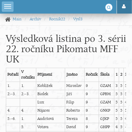
Main
Archiv
Rocnik22
Vysl3
Výsledková listina po 3. sérii
22. ročníku Pikomatu MFF
UK
V
Pořadí
Příjmení
Jméno
Ročník
Škola
1
2
3
4
ročníku
1.
1.
Koblížek
Miroslav
9
GZAM
3
5
5
5
2.--3.
2.--3.
Biolek
Jiří
9
GPBM
5
5
5
3
Lux
Filip
9
GZAM
5
5
4
5
4.
4.
Nájares
Roberto
9
GNKP
5
5
5
5
5.--6.
1.
Andršová
Tereza
8
GJKP
5
5
4
5
5.
Votava
David
9
GHPP
4
5
-
5