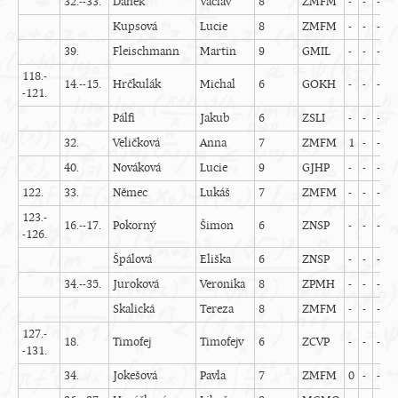
32.--33.
Daněk
Václav
8
ZMFM
-
-
-
-
Kupsová
Lucie
8
ZMFM
-
-
-
-
39.
Fleischmann
Martin
9
GMIL
-
-
-
-
118.-
14.--15.
Hrčkulák
Michal
6
GOKH
-
-
-
-
-121.
Pálfi
Jakub
6
ZSLI
-
-
-
-
32.
Veličková
Anna
7
ZMFM
1
-
-
-
40.
Nováková
Lucie
9
GJHP
-
-
-
-
122.
33.
Němec
Lukáš
7
ZMFM
-
-
-
-
123.-
16.--17.
Pokorný
Šimon
6
ZNSP
-
-
-
-
-126.
Špálová
Eliška
6
ZNSP
-
-
-
-
34.--35.
Juroková
Veronika
8
ZPMH
-
-
-
-
Skalická
Tereza
8
ZMFM
-
-
-
-
127.-
18.
Timofej
Timofejv
6
ZCVP
-
-
-
-
-131.
34.
Jokešová
Pavla
7
ZMFM
0
-
-
0