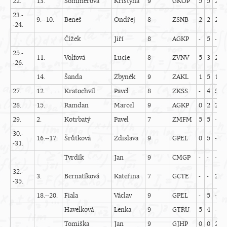
22.
13.
Sommerová
Kristýna
9
GKOP
5
5
2
1
23.-
9.--10.
Beneš
Ondřej
8
ZSNB
2
2
2
4
-24.
Čížek
Jiří
8
AGKP
-
5
-
5
25.-
11.
Volfová
Lucie
8
ZVNV
5
3
2
4
-26.
14.
Šanda
Zbyněk
9
ZAKL
1
5
1
4
27.
12.
Kratochvíl
Pavel
8
ZKSS
-
4
5
-
28.
15.
Ramdan
Marcel
9
AGKP
0
2
2
1
29.
2.
Kotrbatý
Pavel
7
ZMFM
5
5
-
4
30.-
16.--17.
Šrůtková
Zdislava
9
GPEL
0
5
-
-
-31.
Tvrdík
Jan
9
CMGP
-
-
-
-
32.-
3.
Bernatíková
Kateřina
7
GCTE
-
-
2
2
-35.
18.--20.
Fiala
Václav
9
GPEL
-
5
-
-
Havelková
Lenka
9
GTRU
5
4
-
-
Tomiška
Jan
9
GJHP
0
0
2
1