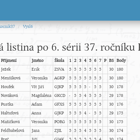
Rocnik37
Vysl6
 listina po 6. sérii 37. roční
Příjmení
Jméno
Škola
1
2
3
4
5
6
7
P
BS
Body
Ježek
Erik
ZSVA
5
5
5
5
5
5
5
30
180
Menšíková
Veronika
AGKP
5
5
5
5
5
5
5
30
180
Houfek
Vít Jiří
GJKP
5
5
5
5
-
5
5
30
178
Nováková
Magdaléna
GKCD
-
5
5
4
5
5
5
29
178
Pustka
Adam
GFXS
5
5
5
5
5
5
5
30
176
Haltufová
Anna
GJKP
5
5
5
4
-
5
5
29
175
Mašíčková
Veronika
PORG
5
5
5
5
5
5
5
30
175
Feldbabelová
Jana
ZJIL
5
5
5
4
5
5
5
30
174
Preč
Jiří
GJAK
5
5
5
5
5
5
4
30
174