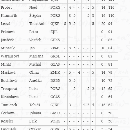
Probst
Noel
PORG
-
4
-
-
-
5
5
14
116
Kramařík
Štěpán
PORG
-
3
5
-
-
5
3
16
110
Leová
Thuc Anh
GJKP
5
5
5
-
-
-
5
20
94
Prknová
Petra
ZJIL
-
-
-
-
-
-
-
0
91
Janáček
Vojtěch
GFXS
-
-
-
-
-
-
-
0
85
Minárik
Ján
ZPAE
-
5
5
-
-
-
-
10
84
Warausová
Mariana
GKSL
-
-
-
-
-
-
-
0
83
Minář
Michal
GZAS
-
-
-
-
-
-
-
0
81
Mašková
Olina
ZMIK
-
5
-
4
-
-
5
14
79
Buchtová
Anežka
BGBN
-
5
5
-
-
-
-
10
72
Troupová
Luisa
PORG
-
-
5
-
-
5
2
12
65
Kavánková
Lucie
GCAS
-
-
-
-
-
-
-
0
64
Tomiczek
Tobiáš
GJKP
-
3
-
-
4
5
4
16
62
Čechová
Johana
GMLE
-
-
-
-
-
-
-
0
58
Rössler
Erik
PORG
-
-
-
-
-
-
-
0
56
Janoušek
Otakar
GJKP
-
5
-
-
-
-
-
5
54