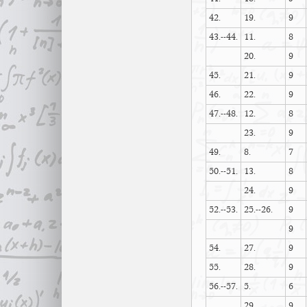
42.
19.
9
43.--44.
11.
8
20.
9
45.
21.
9
46.
22.
9
47.--48.
12.
8
23.
9
49.
8.
7
50.--51.
13.
8
24.
9
52.--53.
25.--26.
9
9
54.
27.
9
55.
28.
9
56.--57.
5.
6
29.
9