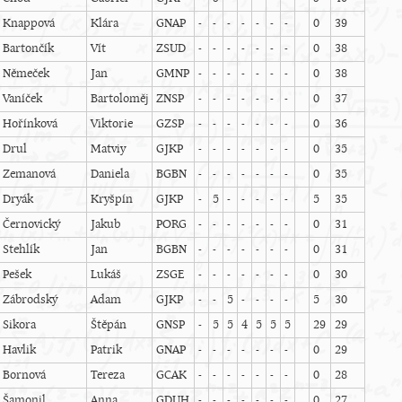
Knappová
Klára
GNAP
-
-
-
-
-
-
-
0
39
Bartončík
Vít
ZSUD
-
-
-
-
-
-
-
0
38
Němeček
Jan
GMNP
-
-
-
-
-
-
-
0
38
Vaníček
Bartoloměj
ZNSP
-
-
-
-
-
-
-
0
37
Hořínková
Viktorie
GZSP
-
-
-
-
-
-
-
0
36
Drul
Matviy
GJKP
-
-
-
-
-
-
-
0
35
Zemanová
Daniela
BGBN
-
-
-
-
-
-
-
0
35
Dryák
Kryšpín
GJKP
-
5
-
-
-
-
-
5
35
Černovický
Jakub
PORG
-
-
-
-
-
-
-
0
31
Stehlík
Jan
BGBN
-
-
-
-
-
-
-
0
31
Pešek
Lukáš
ZSGE
-
-
-
-
-
-
-
0
30
Zábrodský
Adam
GJKP
-
-
5
-
-
-
-
5
30
Sikora
Štěpán
GNSP
-
5
5
4
5
5
5
29
29
Havlik
Patrik
GNAP
-
-
-
-
-
-
-
0
29
Bornová
Tereza
GCAK
-
-
-
-
-
-
-
0
28
Šamonil
Anna
GDUH
-
-
-
-
-
-
-
0
27