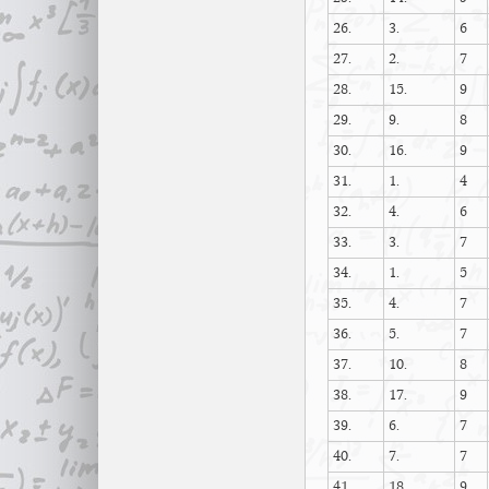
26.
3.
6
27.
2.
7
28.
15.
9
29.
9.
8
30.
16.
9
31.
1.
4
32.
4.
6
33.
3.
7
34.
1.
5
35.
4.
7
36.
5.
7
37.
10.
8
38.
17.
9
39.
6.
7
40.
7.
7
41.
18.
9