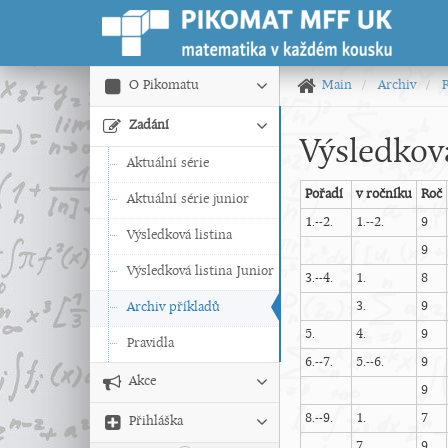
O Pikomatu
Main
Archiv
Zadání
Výsledková
Aktuální série
Pořadí
v ročníku
Roč
Aktuální série junior
1.--2.
1.--2.
9
Výsledková listina
9
Výsledková listina Junior
3.--4.
1.
8
3.
9
Archiv příkladů
5.
4.
9
Pravidla
6.--7.
5.--6.
9
Akce
9
8.--9.
1.
7
Přihláška
7.
9