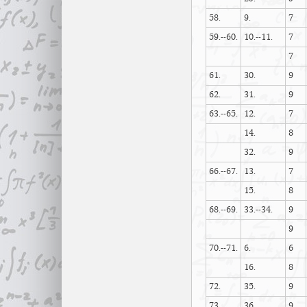
58.
9.
7
59.--60.
10.--11.
7
7
61.
30.
9
62.
31.
9
63.--65.
12.
7
14.
8
32.
9
66.--67.
13.
7
15.
8
68.--69.
33.--34.
9
9
70.--71.
6.
6
16.
8
72.
35.
9
73.
36.
9