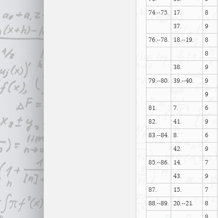
74.--75.
17.
8
37.
9
76.--78.
18.--19.
8
8
38.
9
79.--80.
39.--40.
9
9
81.
7.
6
82.
41.
9
83.--84.
8.
6
42.
9
85.--86.
14.
7
43.
9
87.
15.
7
88.--89.
20.--21.
8
8