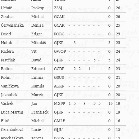
Ucháč
Prokop
ZSSJ
-
-
-
-
-
-
-
0
26
Zouhar
Michal
GCAK
-
-
-
-
-
-
-
0
26
Červeňanská
Denisa
GCAK
-
-
-
-
-
-
-
0
25
David
Edgar
PORG
-
-
-
-
-
-
-
0
25
Holub
Mikuláš
GJKP
-
3
-
-
-
-
-
3
25
Kaděra
Vít
GWOP
-
-
-
-
-
-
-
0
24
Pištělák
David
GJKP
-
-
-
-
-
5
-
5
24
Bolina
Eduard
GCDP
-
2
2
-
1
-
-
5
23
Rohn
Emma
GSUS
-
-
-
-
-
-
-
0
21
Vaníčková
Kamila
AGKP
-
-
-
-
-
-
-
0
20
Jakoubek
Marek
GJKP
-
-
-
-
-
-
-
0
20
Vachek
Jan
MGPP
1
5
-
3
-
5
5
19
19
Luca Martin
František
GJKP
-
-
-
-
-
-
-
0
19
Eliáš
Michal
GMLE
-
-
-
-
-
-
-
0
16
Cermánková
Lucie
GJJU
-
-
-
-
-
-
-
0
15
Procházková
Tereza
BGBN
-
-
-
-
-
-
-
0
15