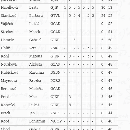
Havelková
Beáta
GJIR
5
5
5
5
5
5
5
30
53
Slavíková
Barbora
GTVL
-
5
5
4
-
5
5
24
52
Vojtěch
Lukáš
GCAK
-
-
-
-
-
-
-
0
52
Stecker
Marek
GCAK
-
-
-
-
-
-
-
0
51
Hamrle
Gabriel
GJKP
-
-
5
-
-
-
-
5
50
Uhlíř
Petr
ZSKC
-
1
2
-
-
5
-
8
49
Kohl
Matouš
GJKP
-
3
-
-
-
5
-
8
49
Nováková
Alžběta
GZAS
-
-
-
-
-
-
-
0
48
Kubíčková
Karolína
BGBN
-
-
-
-
-
-
-
0
47
Mayerová
Rebeka
PORG
-
-
-
-
-
-
-
0
47
Beranová
Markéta
GCAK
-
-
-
-
-
-
-
0
46
Prejda
Max
GJKP
-
3
-
-
-
-
-
3
46
Kopecký
Lukáš
GJKP
-
5
-
-
-
-
-
5
45
Pešek
Jan
ZSGE
-
-
-
-
-
-
-
0
44
Kopf
Benjamin
MGOP
-
-
-
-
-
-
-
0
40
Chod
Gabriel
GJKP
-
5
-
-
-
-
-
5
40