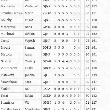
Bredikhin
Vladislav
GJKP
5
5
5
-
5
5
5
30
173
Steinhauserová
Marie
ZSOV
5
5
5
5
3
5
5
30
171
Koucký
Lukáš
GJKP
-
5
5
5
5
5
5
30
170
Mašterová
Dana
GPDC
5
5
5
-
5
5
5
30
168
Muchová
Helena
GJKP
5
5
5
3
-
5
5
28
162
Černý
Vojtěch
GJKP
5
-
5
5
-
5
3
23
161
Probst
Samuel
PORG
5
5
5
-
-
5
4
24
161
Bártová
Anna
GJKP
-
5
5
5
5
5
5
30
161
Nevěřil
Ondřej
GZAB
5
3
4
4
3
5
5
26
161
Vimmerová
Eliška
GKCD
-
5
5
4
5
5
5
29
158
Pišťáková
Johana
GJGJ
3
5
5
-
-
5
5
23
149
Šamánková
Sára
GJKP
-
5
5
5
-
5
-
20
147
Školař
Dan
ZBRE
5
5
5
4
5
5
5
30
141
Tesař
Robin
GCDP
5
5
5
4
5
5
5
30
132
Strmiska
Vít
GMSP
1
5
4
-
2
5
4
21
127
Cincibuchová
Magdaléna
GJKP
-
-
5
-
-
5
-
10
121