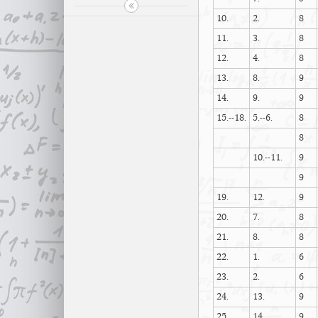
10.
2.
8
11.
3.
8
12.
4.
8
13.
8.
9
14.
9.
9
15.--18.
5.--6.
8
8
10.--11.
9
9
19.
12.
9
20.
7.
8
21.
8.
8
22.
1.
6
23.
2.
6
24.
13.
9
25.
14.
9