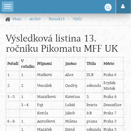
Main
Archiv
Rocnik13
Vysl1
Výsledková listina 13.
ročníku Pikomatu MFF UK
V
Pořadí
Příjmení
Jméno
Třída
Město
1
ročníku
1.
1.
Mašková
Alice
IX.B
Praha 6
25
Frýdek-
2.
2.
Vencálek
Ondřej
sekunda
25
Místek
3.--5.
1.
Mazáčková
Kateřina
5.
Praha 6
25
3.--4.
Fajt
Lukáš
kvarta
Domažlice
24
Kotrla
Jakub
9.B
Praha 7
23
6.--8.
1.
Antušková
Milena
prima
Praha 5
22
1.
Mazáček
David
sekunda
Praha 5
25