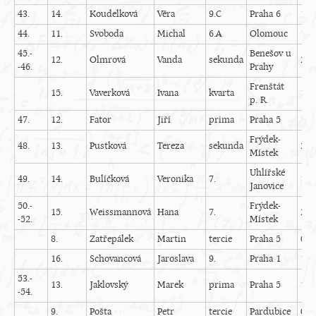
43.
14.
Koudelková
Věra
9.C
Praha 6
13
44.
11.
Svoboda
Michal
6.A
Olomouc
16
45.-
Benešov u
12.
Olmrová
Vanda
sekunda
24
-46.
Prahy
Frenštát
15.
Vaverková
Ivana
kvarta
10
p. R.
47.
12.
Fator
Jiří
prima
Praha 5
12
Frýdek-
48.
13.
Pustková
Tereza
sekunda
22
Místek
Uhlířské
49.
14.
Bulíčková
Veronika
7.
16
Janovice
50.-
Frýdek-
15.
Weissmannová
Hana
7.
23
-52.
Místek
8.
Zatřepálek
Martin
tercie
Praha 5
0
16.
Schovancová
Jaroslava
9.
Praha 1
16
53.-
13.
Jaklovský
Marek
prima
Praha 5
19
-54.
9.
Pošta
Petr
tercie
Pardubice
0