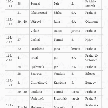
110.-
Frýdek-
38.
Soural
Petr
2.
24
-111.
Místek
21.
Pflanzerová
Šárka
9.A
Praha 8
15
112.-
39.--40.
Větrová
Jana
6.A
Olomouc
17
-113.
Vrkoč
Denis
prima
Praha 5
3
114.-
27.
Čechal
Tomáš
8.
Kyjov
0
-115.
22.
Hradečná
Jana
kvarta
Praha 5
22
116.-
Praha 10 -
41.
Frzal
Jan
6.A
7
-118.
Vršovice
25.
Rychtařík
Jan
7.A
Praha 5
16
28.
Baarová
Vendula
8.
Bílovec
0
119.-
3.
Chmelinová
Kristýna
5.
Bouzov
20
-121.
29.--30.
Loukota
Tomáš
tercie
Praha 5
0
Vodstroň
František
tercie
Praha 5
0
122.-
Praha 6 -
31.--34.
Holanová
Markéta
8.
13