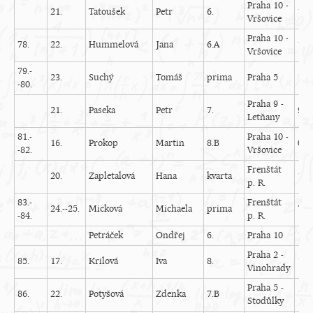
Praha 10 -
21.
Tatoušek
Petr
6.
12
Vršovice
Praha 10 -
78.
22.
Hummelová
Jana
6.A
11
Vršovice
79.-
23.
Suchý
Tomáš
prima
Praha 5
13
-80.
Praha 9 -
21.
Paseka
Petr
7.
9
Letňany
81.-
Praha 10 -
16.
Prokop
Martin
8.B
0
-82.
Vršovice
Frenštát
20.
Zapletalová
Hana
kvarta
19
p. R.
83.-
Frenštát
24.--25.
Micková
Michaela
prima
7
-84.
p. R.
Petráček
Ondřej
6.
Praha 10
14
Praha 2 -
85.
17.
Krilová
Iva
8.
15
Vinohrady
Praha 5 -
86.
22.
Potyšová
Zdenka
7.B
18
Stodůlky