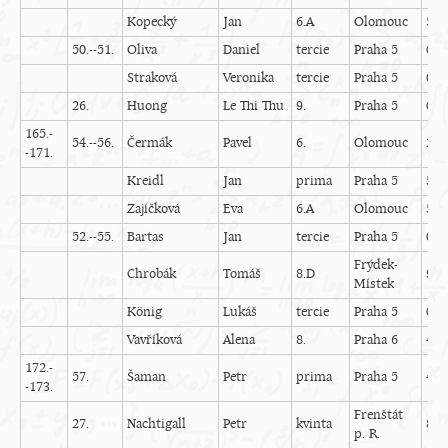
Kopecký
Jan
6.A
Olomouc
5
50.--51.
Oliva
Daniel
tercie
Praha 5
0
Straková
Veronika
tercie
Praha 5
0
26.
Huong
Le Thi Thu
9.
Praha 5
0
165.-
54.--56.
Čermák
Pavel
6.
Olomouc
2
-171.
Kreidl
Jan
prima
Praha 5
5
Zajíčková
Eva
6.A
Olomouc
5
52.--55.
Bartas
Jan
tercie
Praha 5
0
Frýdek-
Chrobák
Tomáš
8.D
9
Místek
König
Lukáš
tercie
Praha 5
0
Vavříková
Alena
8.
Praha 6
4
172.-
57.
Šaman
Petr
prima
Praha 5
4
-173.
Frenštát
27.
Nachtigall
Petr
kvinta
8
p. R.