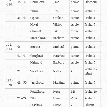
135.-
46.--47.
Hamalová
Jana
prima
Olomouc
6
-140.
Zumr
Jiří
prima
Praha 5
0
38.--41.
Cejnar
Otakar
tercie
Praha 5
0
Havel
Viktor
tercie
Praha 5
0
Chomát
Jakub
tercie
Praha 5
0
Mařánková
Barbora
tercie
Praha 5
0
141.-
48.
Bořuta
Michael
prima
Praha 5
5
-144.
42.--43.
Čmejlová
Kateřina
tercie
Praha 5
0
Hejmová
Barbora
tercie
Praha 5
0
Praha 8 -
23.
Vojáčková
Květa
9.
14
Libeň
145.-
49.--50.
Jersáková
Martina
prima
Praha 5
2
-150.
Růžičková
Iveta
6.B
Praha 10
13
28.--29.
Bílá
Hana
VII.A
Praha 5
7
Lasáková
Lucie
7.
Hlučín
13