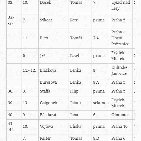
32.
10.
Došek
Tomáš
7.
Újezd nad
22
Lesy
33.-
7.
Sýkora
Petr
prima
Praha 5
16
-37.
Praha -
11.
Rieb
Tomáš
7.A
Horní
18
Počernice
Frýdek-
6.
Jež
Pavel
prima
22
Místek
Uhlířské
11.--12.
Blažková
Lenka
9
19
Janovice
Burešová
Lenka
9.A
Praha 5
21
38.
8.
Štaffa
Filip
prima
Praha 5
25
Frýdek-
39.
13.
Galgonek
Jakub
sekunda
24
Místek
40.
9.
Bártková
Jana
6.
Olomouc
20
41.-
10.
Vojtová
Eliška
prima
Praha 10
18
-42.
7.
Reiter
Tomáš
8.D
Praha 6
17