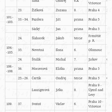
Šíma
Ondřej
6.A
4
Vršovice
23.
Žižková
Zuzana
8.
Praha 4
20
101.-
33.--34.
Pazdera
Jiří
prima
Praha 5
15
-103.
Sácký
Jan
prima
Praha 5
10
Frenštát
24.
Šlahorek
Jakub
tercie
18
p. R.
104.-
35.
Novotná
Ilona
6.
Olomouc
15
-105.
24.
Štulík
Michal
7.
Jirkov
0
106.-
36.
Moravcová
Eliška
prima
Praha 5
12
-108.
25.--26.
Čertík
Ondřej
tercie
Praha 5
0
Praha 9 -
Lanzigerová
Jitka
8.
Újezd nad
10
Lesy
Praha 10 -
109.
37.
Svatoš
Václav
6.
11
Vršovice