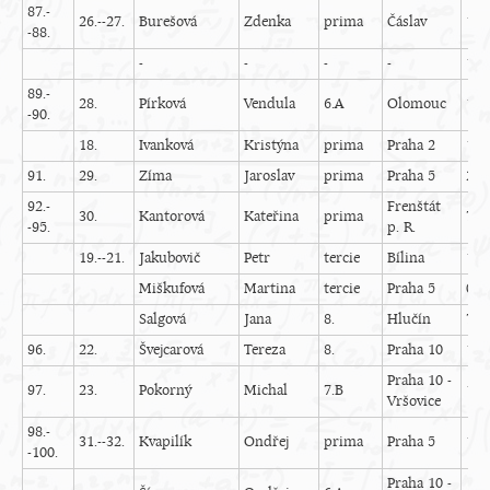
87.-
26.--27.
Burešová
Zdenka
prima
Čáslav
19
-88.
-
-
-
-
1
89.-
28.
Pírková
Vendula
6.A
Olomouc
16
-90.
18.
Ivanková
Kristýna
prima
Praha 2
18
91.
29.
Zíma
Jaroslav
prima
Praha 5
20
92.-
Frenštát
30.
Kantorová
Kateřina
prima
7
-95.
p. R.
19.--21.
Jakubovič
Petr
tercie
Bílina
15
Miškufová
Martina
tercie
Praha 5
0
Salgová
Jana
8.
Hlučín
7
96.
22.
Švejcarová
Tereza
8.
Praha 10
10
Praha 10 -
97.
23.
Pokorný
Michal
7.B
14
Vršovice
98.-
31.--32.
Kvapilík
Ondřej
prima
Praha 5
13
-100.
Praha 10 -