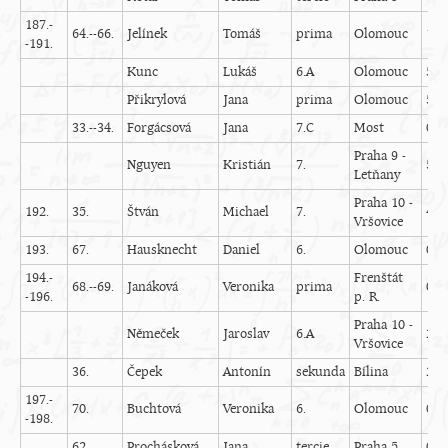
187.-
64.--66.
Jelínek
Tomáš
prima
Olomouc
1
-191.
Kunc
Lukáš
6.A
Olomouc
5
Přikrylová
Jana
prima
Olomouc
5
33.--34.
Forgácsová
Jana
7.C
Most
0
Praha 9 -
Nguyen
Kristián
7.
5
Letňany
Praha 10 -
192.
35.
Štván
Michael
7.
4
Vršovice
193.
67.
Hausknecht
Daniel
6.
Olomouc
0
194.-
Frenštát
68.--69.
Janáková
Veronika
prima
0
-196.
p. R.
Praha 10 -
Němeček
Jaroslav
6.A
2
Vršovice
36.
Čepek
Antonín
sekunda
Bílina
2
197.-
70.
Buchtová
Veronika
6.
Olomouc
0
-198.
62.
Prochásková
Jana
tercie
Praha 5
0