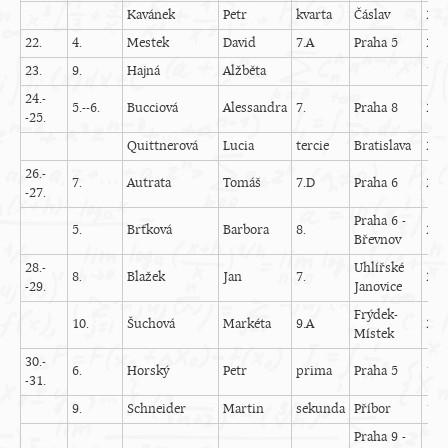
Kavánek
Petr
kvarta
Čáslav
22
22.
4.
Mestek
David
7.A
Praha 5
23
23.
9.
Hajná
Alžběta
14
24.-
5.--6.
Bucciová
Alessandra
7.
Praha 8
24
-25.
Quittnerová
Lucia
tercie
Bratislava
25
26.-
7.
Autrata
Tomáš
7.D
Praha 6
23
-27.
Praha 6 -
5.
Brťková
Barbora
8.
20
Břevnov
28.-
Uhlířské
8.
Blažek
Jan
7.
23
-29.
Janovice
Frýdek-
10.
Šuchová
Markéta
9.A
20
Místek
30.-
6.
Horský
Petr
prima
Praha 5
19
-31.
9.
Schneider
Martin
sekunda
Příbor
19
Praha 9 -