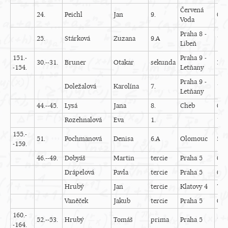
Červená
24.
Peichl
Jan
9.
0
Voda
Praha 8 -
25.
Stárková
Zuzana
9.A
13
Libeň
151.-
Praha 9 -
30.--31.
Bruner
Otakar
sekunda
3
-154.
Letňany
Praha 9 -
Doležalová
Karolína
7.
12
Letňany
44.--45.
Lysá
Jana
8.
Cheb
0
Rozehnalová
Eva
1.
12
155.-
51.
Pochmanová
Denisa
6.A
Olomouc
5
-159.
46.--49.
Dobyáš
Martin
tercie
Praha 5
0
Drápelová
Pavla
tercie
Praha 5
0
Hrubý
Jan
tercie
Klatovy 4
7
Vaněček
Jakub
tercie
Praha 5
0
160.-
52.--53.
Hrubý
Tomáš
prima
Praha 5
10
-164.