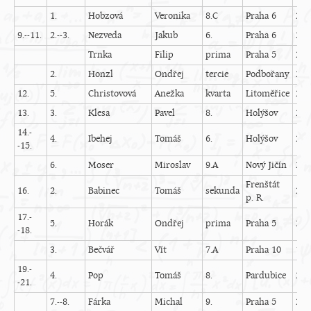
1.
Hobzová
Veronika
8.C
Praha 6
25
9.--11.
2.--3.
Nezveda
Jakub
6.
Praha 6
22
Trnka
Filip
prima
Praha 5
21
2.
Honzl
Ondřej
tercie
Podbořany
23
12.
5.
Christovová
Anežka
kvarta
Litoměřice
24
13.
3.
Klesa
Pavel
8.
Holýšov
25
14.-
4.
Ibehej
Tomáš
6.
Holýšov
24
-15.
6.
Moser
Miroslav
9.A
Nový Jičín
25
Frenštát
16.
2.
Babinec
Tomáš
sekunda
23
p. R.
17.-
5.
Horák
Ondřej
prima
Praha 5
21
-18.
3.
Bečvář
Vít
7.A
Praha 10
18
19.-
4.
Pop
Tomáš
8.
Pardubice
21
-21.
7.--8.
Fárka
Michal
9.
Praha 5
24