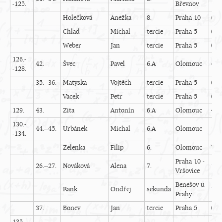
-125.
Břevnov
Holečková
Anežka
8.
Praha 10
6
Chlad
Michal
tercie
Praha 5
0
Weber
Jan
tercie
Praha 5
0
126.-
42.
Švec
Pavel
6.A
Olomouc
4
-128.
35.--36.
Matyska
Vojtěch
tercie
Praha 5
0
Vacek
Petr
tercie
Praha 5
0
129.
43.
Zita
Antonín
6.A
Olomouc
4
130.-
44.--45.
Urbánek
Michal
6.A
Olomouc
12
-134.
Zelenka
Filip
6.
Olomouc
7
Praha 10 -
26.--27.
Nováková
Alena
7.
16
Vršovice
Benešov u
Rank
Ondřej
sekunda
16
Prahy
37.
Bonev
Jan
tercie
Praha 5
0