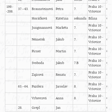
199.-
Praha 10 -
37.--43.
Braunsteinová
Petra
7.
0
-208.
Vršovice
Horáčková
Kateřina
sekunda
Bílina
0
Praha 10 -
Jungmannová
Markéta
7.
0
Vršovice
Praha 10 -
Němeček
Jakub
7.
0
Vršovice
Praha 10 -
Pirner
Martin
7.
0
Vršovice
Praha 10 -
Svoboda
Jakub
7.B
0
Vršovice
Praha 10 -
Zajícová
Renata
7.
0
Vršovice
Praha 10 -
63.--64.
Pazdera
Jaroslav
8.
0
Vršovice
Praha 10 -
Vrbovcová
Anna
8.
0
Vršovice
28.
Grepl
Jan
0