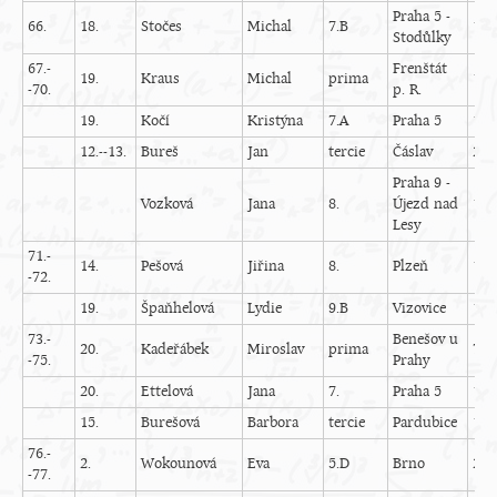
Praha 5 -
66.
18.
Stočes
Michal
7.B
17
Stodůlky
67.-
Frenštát
19.
Kraus
Michal
prima
11
-70.
p. R.
19.
Kočí
Kristýna
7.A
Praha 5
14
12.--13.
Bureš
Jan
tercie
Čáslav
20
Praha 9 -
Vozková
Jana
8.
Újezd nad
11
Lesy
71.-
14.
Pešová
Jiřina
8.
Plzeň
12
-72.
19.
Špaňhelová
Lydie
9.B
Vizovice
10
73.-
Benešov u
20.
Kadeřábek
Miroslav
prima
7
-75.
Prahy
20.
Ettelová
Jana
7.
Praha 5
17
15.
Burešová
Barbora
tercie
Pardubice
16
76.-
2.
Wokounová
Eva
5.D
Brno
22
-77.