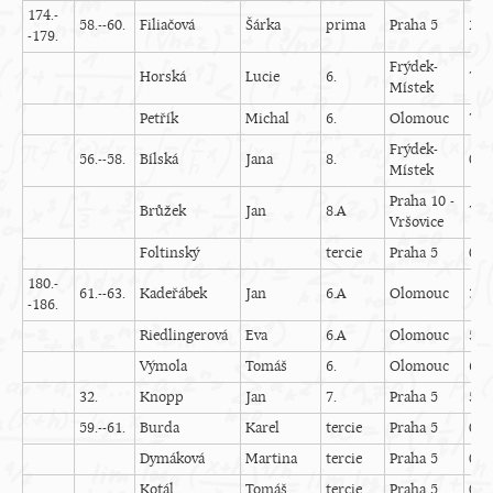
174.-
58.--60.
Filiačová
Šárka
prima
Praha 5
2
-179.
Frýdek-
Horská
Lucie
6.
7
Místek
Petřík
Michal
6.
Olomouc
7
Frýdek-
56.--58.
Bílská
Jana
8.
0
Místek
Praha 10 -
Brůžek
Jan
8.A
7
Vršovice
Foltinský
tercie
Praha 5
0
180.-
61.--63.
Kadeřábek
Jan
6.A
Olomouc
3
-186.
Riedlingerová
Eva
6.A
Olomouc
5
Výmola
Tomáš
6.
Olomouc
6
32.
Knopp
Jan
7.
Praha 5
5
59.--61.
Burda
Karel
tercie
Praha 5
0
Dymáková
Martina
tercie
Praha 5
0
Kotál
Tomáš
tercie
Praha 5
0