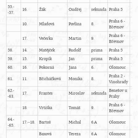
55.-
16.
Žák
Ondřej
sekunda
Praha 5
19
-57.
Praha 6 -
10.
Mladová
Pavlína
8.
19
Břevnov
Praha 6 -
17.
Večerka
Martin
9.
17
Břevnov
58.
14.
Matějček
Rudolf
prima
Praha 5
18
59.
15.
Kropík
Jan
prima
Praha 5
19
60.
16.
Pokorná
Jana
6.
Olomouc
18
Praha 2 -
61.
11.
Břicháčková
Monika
8.
17
Vinohrady
62.-
Benešov u
17.
Frantes
Miroslav
sekunda
12
-63.
Prahy
Praha 6 -
18.
Vrtiška
Tomáš
9.
15
Břevnov
64.-
17.--18.
Bartoš
Michal
6.A
Olomouc
18
-65.
Baxová
Tereza
6.A
Olomouc
17