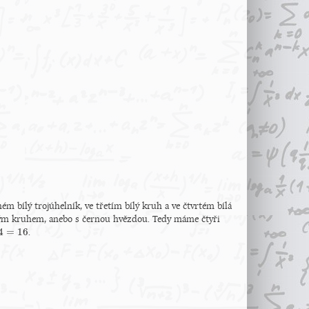
ém bílý trojúhelník, ve třetím bílý kruh a ve čtvrtém bílá
ným kruhem, anebo s černou hvězdou. Tedy máme čtyři
4
=
16
.
=
16