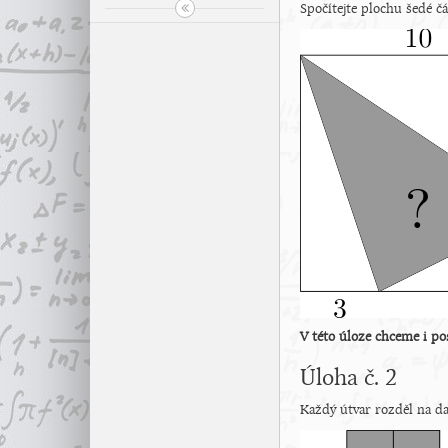
Spočítejte plochu šedé čá
V této úloze chceme i po
Úloha č. 2
Každý útvar rozděl na dan