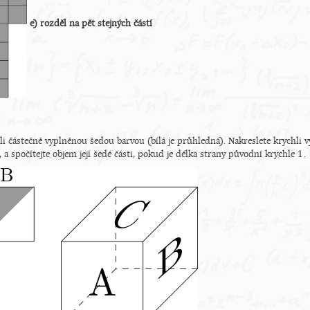
e) rozděl na pět stejných částí
i částečně vyplněnou šedou barvou (bílá je průhledná). Nakreslete krychli vy
1
 a spočítejte objem její šedé části, pokud je délka strany původní krychle
.
1