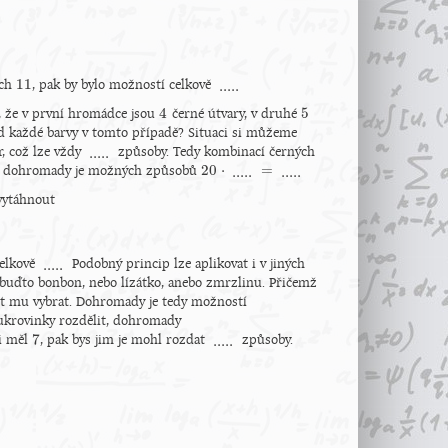
11
.....
ých
, pak by bylo možností celkově
11
.....
4
5
, že v první hromádce jsou
černé útvary, v druhé
4
5
d každé barvy v tomto případě? Situaci si můžeme
.....
r, což lze vždy
způsoby. Tedy kombinací černých
.....
20
⋅
=
.....
.....
y dohromady je možných způsobů
20
⋅
.....
=
.....
 vytáhnout
.....
celkově
Podobný princip lze aplikovat i v jiných
.....
buďto bonbon, nebo lízátko, anebo zmrzlinu. Přičemž
t mu vybrat. Dohromady je tedy možností
cukrovinky rozdělit, dohromady
7
.....
i měl
, pak bys jim je mohl rozdat
způsoby.
7
.....