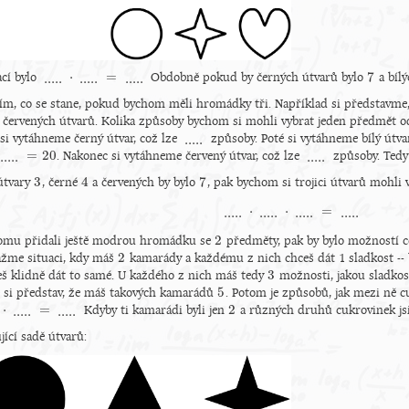
⋅
=
7
.....
.....
.....
cí bylo
Obdobně pokud by černých útvarů bylo
a bíl
.....
⋅
.....
=
.....
7
ím, co se stane, pokud bychom měli hromádky tři. Například si představme
červených útvarů. Kolika způsoby bychom si mohli vybrat jeden předmět o
.....
 si vytáhneme černý útvar, což lze
způsoby. Poté si vytáhneme bílý útva
.....
=
20
.....
.....
. Nakonec si vytáhneme červený útvar, což lze
způsoby. Ted
..
=
20
.....
3
4
7
útvary
, černé
a červených by bylo
, pak bychom si trojici útvarů mohli
3
4
7
⋅
⋅
=
.....
.....
.....
.....
.....
⋅
.....
⋅
.....
=
.....
2
omu přidali ještě modrou hromádku se
předměty, pak by bylo možností 
2
2
ažme situaci, kdy máš
kamarády a každému z nich chceš dát 1 sladkost -- 
2
3
klidně dát to samé. U každého z nich máš tedy
možnosti, jakou sladkos
3
5
 si představ, že máš takových kamarádů
. Potom je způsobů, jak mezi ně 
5
⋅
=
2
.....
.....
Kdyby ti kamarádi byli jen
a různých druhů cukrovinek js
...
2
jící sadě útvarů: