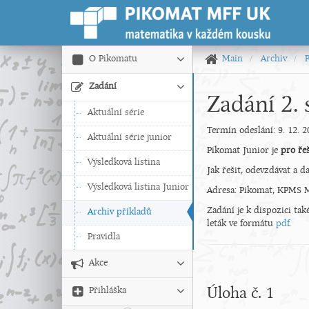
O Pikomatu
Main
Archiv
Zadání
Zadání 2. 
Aktuální série
Termín odeslání: 9. 12. 
Aktuální série junior
Pikomat Junior je
pro řeš
Výsledková listina
Jak řešit, odevzdávat a 
Výsledková listina Junior
Adresa: Pikomat, KPMS M
Zadání je k dispozici ta
Archiv příkladů
leták ve formátu
pdf
.
Pravidla
Akce
Úloha č. 1
Přihláška