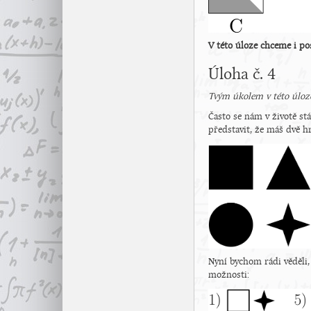
V této úloze chceme i po
Úloha č. 4
Tvým úkolem v této úloze
Často se nám v životě st
představit, že máš dvě 
Nyní bychom rádi věděli,
možnosti: