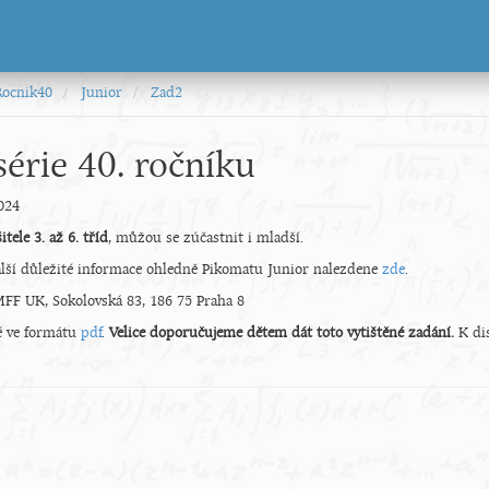
Rocnik40
Junior
Zad2
série 40. ročníku
2024
itele 3. až 6. tříd
, můžou se zúčastnit i mladší.
další důležité informace ohledně Pikomatu Junior nalezdene
zde
.
FF UK, Sokolovská 83, 186 75 Praha 8
ké ve formátu
pdf
.
Velice doporučujeme dětem dát toto vytištěné zadání.
K dis