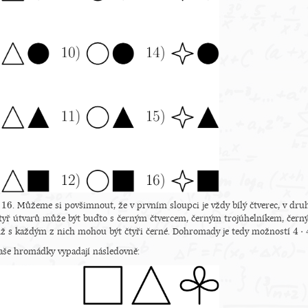
16
í
. Můžeme si povšimnout, že v prvním sloupci je vždy bílý čtverec, v druh
16
čtyř útvarů může být buďto s černým čtvercem, černým trojúhelníkem, čer
4
⋅
emž s každým z nich mohou být čtyři černé. Dohromady je tedy možností
4
⋅
4
aše hromádky vypadají následovně: