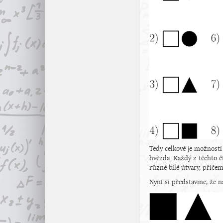
Tedy celkově je možnost
hvězda. Každý z těchto 
různé bílé útvary, přič
Nyní si představme, že n