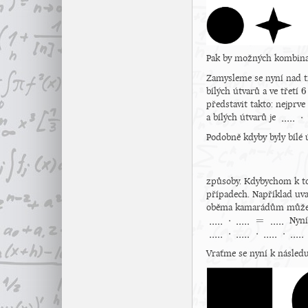
Pak by možných kombina
Zamysleme se nyní nad t
6
bílých útvarů a ve třetí
6
představit takto: nejprve
⋅
.....
a bílých útvarů je
.....
⋅
...
Podobně kdyby byly bílé 
způsoby. Kdybychom k t
případech. Například uv
oběma kamarádům můžeš 
⋅
=
.....
.....
.....
Nyní
.....
⋅
.....
=
.....
⋅
⋅
⋅
.....
.....
.....
.....
.....
⋅
.....
⋅
.....
⋅
.....
⋅
.....
=
..
Vraťme se nyní k následu