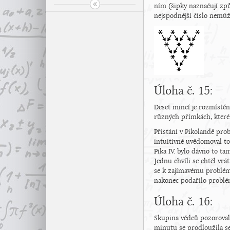
ním (šipky naznačují způ
nejspodnější číslo nemůž
Úloha č. 15:
Deset mincí je rozmístěno
různých přímkách, které
Přistání v Pikolandě prob
intuitivně uvědomoval to,
Pika IV. bylo dávno to ta
Jednu chvíli se chtěl vr
se k zajímavému problému
nakonec podařilo problém 
Úloha č. 16:
Skupina vědců pozorovala
minutu se prodloužila s