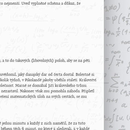
t co nejmenší. Uveď vyplněné schéma a důkaz, že
 a to do takových (libovolných) poloh, aby se na pěti
uvědomil, jaký danajský dar od čerta dostal. Bolestně si
ěkolik týdnů, v Pikolandě jakoby uběhla staletí. Království
společnost. Marně se domáhal Jiří královského trůnu.
as nezastavil. Nakonec však mu pomohla náhoda. Připletl
 řešení matematických úloh na svých cestách, se mu
 jednu minutu a každý z nich naměřil, že za tuto
6
e během těch
minut, po které ji sledovali, ji v každé
6