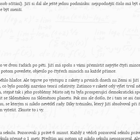
sob sčítání). Jiří si dal ale ještě jednu podmínku: nejspodnější číslo má bý
e být menší.
 ve dvou řadách po pěti. Jiří má spolu s vámi přemístit nejvýše čtyři mince,
 potom povedete, objevilo po čtyřech mincích na každé přímce.
ěhlo hladce. Ale teprve po výstupu z rakety a prvních dnech na Zemi si Jiří 
 co bylo později nazváno teorií relativity. Zatímco v raketě celý výlet trval n
m, stejně tak i jeho problémy. Místo něj tu byla prosperující demokratická 
átit se Skleněnkou na Skleněnou planetu. Pak mu ale došlo, že i tam se asi č
, se kterým si nikdo nevěděl rady. Díky tréninku, který Jiří absolvoval při
vyřešit. Zkuste to i vy.
6
 sekulu. Pozorovali ji právě
minut. Každý z vědců pozoroval sekulu právě
6
1
ekula přesně o
metr. Předtím ani potom už nikdo sekulu nepozoroval. Al
1