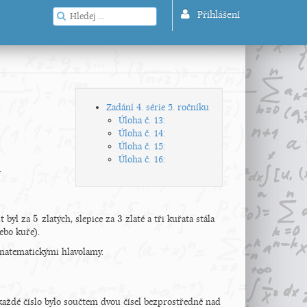
Přihlášení
Zadání 4. série 5. ročníku
Úloha č. 13:
Úloha č. 14:
Úloha č. 15:
Úloha č. 16:
.
5
3
ut byl za
zlatých, slepice za
zlaté a tři kuřata stála
5
3
ebo kuře).
ě matematickými hlavolamy.
každé číslo bylo součtem dvou čísel bezprostředně nad