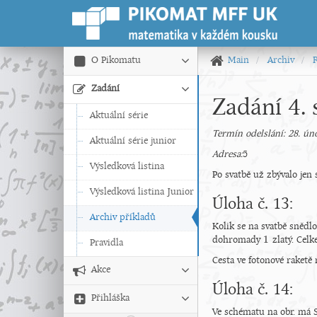
O Pikomatu
Main
Archiv
Zadání
Zadání 4. 
Aktuální série
Termín odelslání: 28. ún
Aktuální série junior
Adresa:
5
Výsledková listina
Po svatbě už zbývalo jen
Výsledková listina Junior
Úloha č. 13:
Archiv příkladů
Kolik se na svatbě snědl
1
dohromady
zlatý. Cel
1
Pravidla
Cesta ve fotonové raketě
Akce
Úloha č. 14:
Přihláška
Ve schématu na obr. má S