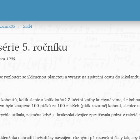
Rocnik05
Zad4
série 5. ročníku
ora 1990
 se rozloučit se Skleněnou planetou a vyrazit na zpáteční cestu do Pikolandu
o kohoutů, kolik slepic a kolik kuřat? Z účetní knihy kuchyně víme, že koho
100
100
kem bylo koupeno
ptáků za
zlatých (pták rozuměj kohout, slepice n
100
100
 rychle utíkala, zejména když si královská dvojice zpestřovala pobyt v raket
kleněnka nahradit hvězdičky navzájem různými přirozenými čísly tak, aby 