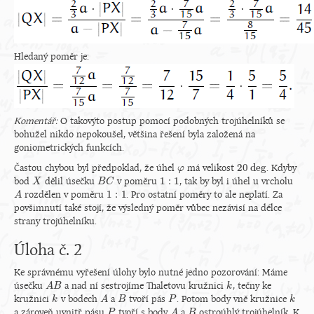
Hledaný poměr je:
Komentář:
O takovýto postup pomocí podobných trojúhelníků se
bohužel nikdo nepokoušel, většina řešení byla založená na
goniometrických funkcích.
20
deg
Častou chybou byl předpoklad, že úhel
má velikost
. Kdyby
φ
φ
20
deg
1
:
1
bod
dělil úsečku
v poměru
, tak by byl i úhel u vrcholu
X
X
B
B
C
C
1
:
1
1
:
1
rozdělen v poměru
. Pro ostatní poměry to ale neplatí. Za
A
A
1
:
1
povšimnutí také stojí, že výsledný poměr vůbec nezávisí na délce
strany trojúhelníku.
Úloha č. 2
Ke správnému vyřešení úlohy bylo nutné jedno pozorování: Máme
úsečku
a nad ní sestrojíme Thaletovu kružnici
, tečny ke
A
A
B
B
k
k
kružnici
v bodech
a
tvoří pás
. Potom body vně kružnice
k
k
A
A
B
B
P
P
k
k
a zároveň uvnitř pásu
tvoří s body
a
ostroúhlý trojúhelník. K
P
P
A
A
B
B