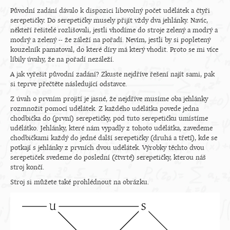
Původní zadání dávalo k dispozici libovolný počet udělátek a čtyři
serepetičky. Do serepetičky musely přijít vždy dva jehlánky. Navíc,
někteří řešitelé rozlišovali, jestli vhodíme do stroje zelený a modrý a
modrý a zelený -- že záleží na pořadí. Nevím, jestli by si popletený
kouzelník pamatoval, do které díry má který vhodit. Proto se mi více
líbily úvahy, že na pořadí nezáleží.
A jak vyřešit původní zadání? Zkuste nejdříve řešení najít sami, pak
si teprve přečtěte následující odstavce.
Z úvah o prvním projití je jasné, že nejdříve musíme oba jehlánky
rozmnožit pomocí udělátek. Z každého udělátka povede jedna
chodbička do (první) serepetičky, pod tuto serepetičku umístíme
udělátko. Jehlánky, které nám vypadly z tohoto udělátka, zavedeme
chodbičkami každý do jedné další serepetičky (druhá a třetí), kde se
potkají s jehlánky z prvních dvou udělátek. Výrobky těchto dvou
serepetiček svedeme do poslední (čtvrté) serepetičky, kterou náš
stroj končí.
Stroj si můžete také prohlédnout na obrázku.