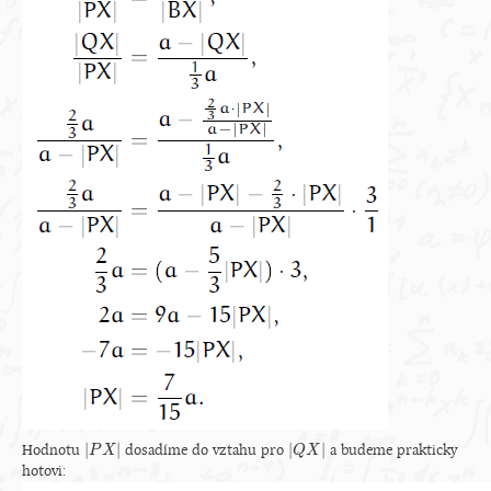
|
|
|
|
Hodnotu
dosadíme do vztahu pro
a budeme prakticky
|
P
P
X
X
|
|
Q
Q
X
X
|
hotovi: