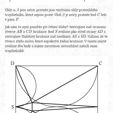
Úhly
,
jsou ostré, protože jsou vnitřními úhly pravoúhlého
α
α
δ
δ
trojúhelníku, které nejsou pravé. Úhel
je ostrý, protože bod
leží
β
β
C
C
v pásu
.
P
P
Jak nám to nyní pomůže při řešení úlohy? Sestrojíme nad stranami
čtverce
a
kružnice. Bod
zvolíme jako střed strany
a
A
A
B
B
C
C
D
D
S
S
A
A
D
D
sestrojíme Thaletovy kružnice nad úsečkami
a
. Vidíme, že ve
A
A
S
S
S
S
D
D
čtverci zbylo místo, které nepokrývá žádná kružnice. V tomto místě
zvolíme dva body a máme zaručenou ostroúhlost našich osmi
trojúhelníků: