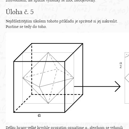
zdůvodnění, ale špatné výsledky se moc neobjevovaly.
Úloha č. 5
Nejdůležitějším úkolem tohoto příkladu je správně si jej nakreslit.
Pusťme se tedy do toho.
Délku hrany velké krychle prozatím označíme
, abychom se vyhnuli
a
a