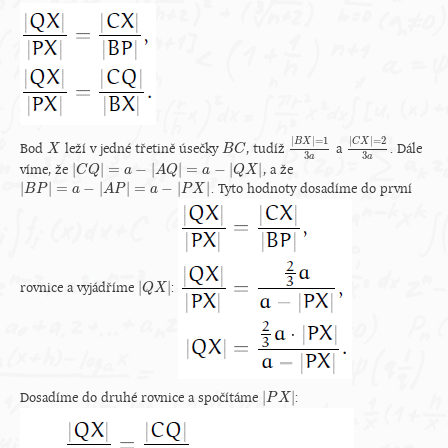
|
|
=
1
|
|
=
2
B
X
C
X
Bod
leží v jedné třetině úsečky
, tudíž
a
. Dále
X
X
B
B
C
C
|
B
X
|
=
1
3
a
|
C
X
|
=
2
3
a
3
3
a
a
|
|
=
−
|
|
=
−
|
|
víme, že
, a že
|
C
C
Q
Q
|
=
a
−
|
A
a
Q
|
=
a
−
A
|
Q
Q
X
|
a
Q
X
|
|
=
−
|
|
=
−
|
|
. Tyto hodnoty dosadíme do první
|
B
B
P
P
|
=
a
−
|
A
P
a
|
=
a
−
|
A
P
X
P
|
a
P
X
|
|
rovnice a vyjádříme
:
|
Q
Q
X
X
|
|
|
Dosadíme do druhé rovnice a spočítáme
:
|
P
P
X
X
|