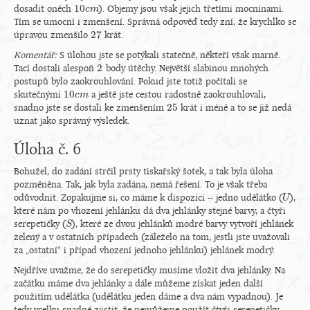
10
dosadit oněch
). Objemy jsou však jejich třetími mocninami.
10
c
c
m
m
Tím se umocní i zmenšení. Správná odpověď tedy zní, že krychlko se
27
úpravou zmenšilo
krát.
27
Komentář:
S úlohou jste se potýkali statečně, někteří však marně.
2
Tací dostali alespoň
body útěchy. Největší slabinou mnohých
2
postupů bylo zaokrouhlování. Pokud jste totiž počítali se
10
skutečnými
a ještě jste cestou radostně zaokrouhlovali,
10
c
c
m
m
25
snadno jste se dostali ke zmenšením
krát i méně a to se již nedá
25
uznat jako správný výsledek.
Úloha č. 6
Bohužel, do zadání strčil prsty tiskařský šotek, a tak byla úloha
pozměněna. Tak, jak byla zadána, nemá řešení. To je však třeba
odůvodnit. Zopakujme si, co máme k dispozici -- jedno udělátko (
),
U
U
které nám po vhození jehlánku dá dva jehlánky stejné barvy, a čtyři
serepetičky (
), které ze dvou jehlánků modré barvy vytvoří jehlánek
S
S
zelený a v ostatních případech (záleželo na tom, jestli jste uvažovali
za „ostatní“ i případ vhození jednoho jehlánku) jehlánek modrý.
Nejdříve uvažme, že do serepetičky musíme vložit dva jehlánky. Na
začátku máme dva jehlánky a dále můžeme získat jeden další
použitím udělátka (udělátku jeden dáme a dva nám vypadnou). Je