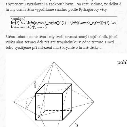
zbytečnému vyčíslování a zaokrouhlování. Na řezu vidíme, že délku
b
b
hrany osmistěnu vypočítáme snadno podle Pythagorovy věty:
\eqalign{
b^{2} &= \left(a\over2_right())^{2} + \left(a\over2_right())^{2}, \cr
b &= a\sqrt{2}\over2.}
\eqalign{b^{2} &= \left(a\over2_right())^{2} + \left(a\over2_right())^{
Stěnu tohoto osmistěnu tedy tvoří rovnostranný trojúhelník, jehož
výšku alias těžnici dělí těžiště trojúhelníku v jedné třetině. Hned
toho využijeme při nalezení malé krychle o hraně délky
:
c
c