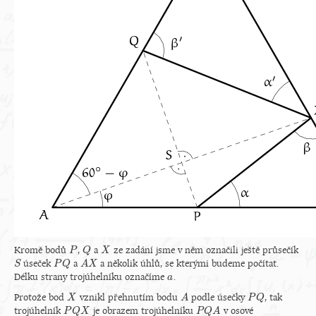
Kromě bodů
,
a
ze zadání jsme v něm označili ještě průsečík
P
P
Q
Q
X
X
úseček
a
a několik úhlů, se kterými budeme počítat.
S
S
P
P
Q
Q
A
A
X
X
Délku strany trojúhelníku označíme
.
a
a
Protože bod
vznikl přehnutím bodu
podle úsečky
, tak
X
X
A
A
P
P
Q
Q
trojúhelník
je obrazem trojúhelníku
v osové
P
P
Q
Q
X
X
P
P
Q
Q
A
A