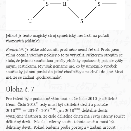
Jelikož je tento magický stroj symetrický, nezáleží na pořadí
vhozených jehlánků.
Komentář:
Je těžké odůvodnit, proč něco nemá řešení. Proto jsem
velmi ocenila všechny pokusy o to to vysvětlit. Některým strojům se
stalo, že jednou součástkou prošly jehlánky opakovaně, pak ale vyšly
jinými cestičkami. My však nemáme nic, co by umožnilo výrobek
součástky jednou poslat do jedné chodbičky a za chvíli do jiné. Mrzí
mě, že se zadání „pochroumalo“.
Úloha č. 7
2010
Pro řešení bylo podstatné všimnout si, že číslo
je dělitelné
2010
2
2010
třemi. Číslo
tedy musí být dělitelné devíti a protože
2010
2
2010
2
2008
2010
2010
=
2010
⋅
2010
2010
, je i
dělitelné devíti.
2010
2010
=
2010
2
⋅
2010
2008
2010
2010
Využijeme vlastnosti, že číslo dělitelné devíti má i svůj ciferný součet
dělitelný devíti. Pak ale i ciferný součet tohoto součtu musí být
dělitelný devíti. Pokud budeme podle postupu v zadání určovat