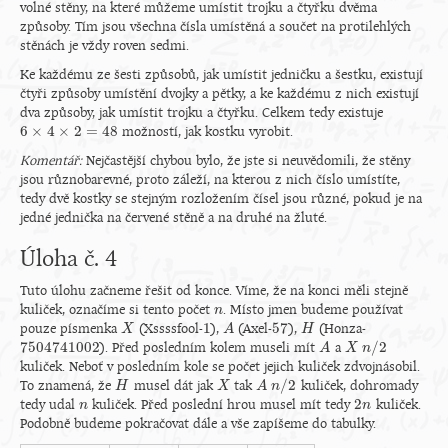
volné stěny, na které můžeme umístit trojku a čtyřku dvěma
způsoby. Tím jsou všechna čísla umístěná a součet na protilehlých
stěnách je vždy roven sedmi.
Ke každému ze šesti způsobů, jak umístit jedničku a šestku, existují
čtyři způsoby umístění dvojky a pětky, a ke každému z nich existují
dva způsoby, jak umístit trojku a čtyřku. Celkem tedy existuje
6
×
4
×
2
=
48
možností, jak kostku vyrobit.
6
×
4
×
2
=
48
Komentář:
Nejčastější chybou bylo, že jste si neuvědomili, že stěny
jsou různobarevné, proto záleží, na kterou z nich číslo umístíte,
tedy dvě kostky se stejným rozložením čísel jsou různé, pokud je na
jedné jednička na červené stěně a na druhé na žluté.
Úloha č. 4
Tuto úlohu začneme řešit od konce. Víme, že na konci měli stejně
kuliček, označíme si tento počet
. Místo jmen budeme používat
n
n
1
57
pouze písmenka
(Xssssfool-
),
(Axel-
),
(Honza-
X
X
1
A
A
57
H
H
7
504
741
002
/
2
). Před posledním kolem museli mít
a
7
504
741
002
A
A
X
X
n
n
/
2
kuliček. Neboť v posledním kole se počet jejich kuliček zdvojnásobil.
/
2
To znamená, že
musel dát jak
tak
kuliček, dohromady
H
H
X
X
A
A
n
n
/
2
2
tedy udal
kuliček. Před poslední hrou musel mít tedy
kuliček.
n
n
2
n
n
Podobně budeme pokračovat dále a vše zapíšeme do tabulky.