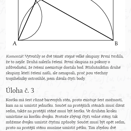
Komentář:
Vytvořily se dvě téměř stejně velké skupiny. První tvrdila,
že to nejde. Druhá nalezla řešení. První skupina za pokusy o
zdůvodnění, že řešení neexistuje dostala bod. Příslušníkům druhé
skupiny, kteří řešení našli, ale nenapsali, proč jsou všechny
trojúhelníky ostroúhlé, jsem dávala čtyři body.
Úloha č. 3
Kostka má šest různě barevných stěn, proto existuje šest možností,
kam na ni umístit jedničku. Součet na protějších stěnách musí dávat
sedm, takže na protější stěně musí být šestka. Ve druhém kroku
umístíme na kostku dvojku. Protože zbývají čtyři volné stěny, tak
můžeme dvojku umístit čtyřmi způsoby. Součet musí být opět sedm,
proto na protější stěnu musíme umístit pětku. Tím zbydou dvě