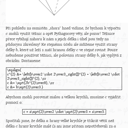
Při pohledu na osmistěn „shora“ hned vidíme, že bychom k výpočtu
mohli využít těžnic a opět Pythagorovy věty, ale pozor! Těžnice
c
c
přece vybíhají nahoru k nám a jejich délka i úhel jsou tedy na
půdorysu zkresleny! Ke stejnému účelu ale můžeme využít strany
délky
, které už leží s naší hranou délky
ve stejné rovině. Pouze
b
b
c
c
nebudeme používat těžnici, ale polovinu strany délky
, jak vyplývá z
b
b
obrázku. Dostaneme:
\eqalign{
c^{2} &= \left(b\over2 \cdot 2\over3_right())^{2} + \left(b\over2 \cdot
2\over3_right())^{2}, \cr
c &= \sqrt{2b^{2}\over9}, \cr
c &= b\sqrt{2}\over3.}
\eqalign{c^{2} &= \left(b\over2 \cdot 2\over3_right())^{2} + \left(b\over
Abychom mohli porovnat malou a velkou krychli, musíme
vyjádřit
c
c
pomocí
:
a
a
c = a\sqrt{2}\over2 \cdot \sqrt{2}\over3 = a\over3.
c = a\sqrt{2}\over2 \cdot \sqrt{2}\over3 = a\over3.
Spočítali jsme, že délka
hrany velké krychle je třikrát větší než
a
a
délka
hrany krychle malé (a ani jsme přitom nepotřebovali za
c
c
a
a