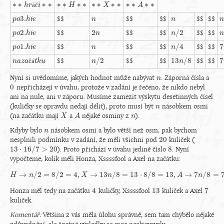
∗
∗
∗
∗
∗
∗
∗
∗
∗
∗
∗
∗
∗
∗
∗
∗
á
č
∗
∗
H
H
∗
∗
∗
∗
X
X
∗
∗
∗
∗
A
A
∗
∗
∗
∗
h
h
r
r
á
č
i
i
∗
∗
3.
$$
$$
$$
$$
$$
ř
n
n
n
n
n
n
p
p
o
o
3.
h
h
ř
e
e
2
/
2
2.
$$
$$
$$
$$
$$
ř
2
n
n
n
n
/
2
n
n
p
p
o
o
2.
h
h
ř
e
e
/
4
7
1.
$$
$$
$$
$$
$$
ř
n
n
n
n
/
4
7
p
p
o
o
1.
h
h
ř
e
e
/
2
13
/
8
7
$$
$$
$$
$$
$$
č
á
n
n
/
2
13
n
n
/
8
7
n
n
a
a
z
z
a
a
č
á
t
k
t
k
u
u
Nyní si uvědomíme, jakých hodnot může nabývat
. Záporná čísla a
n
n
0
nepřicházejí v úvahu, protože v zadání je řečeno, že nikdo nebyl
0
ani na nule, ani v záporu. Musíme zamezit výskytu desetinných čísel
(kuličky se opravdu nedají dělit), proto musí být
násobkem osmi
n
n
(na začátku mají
a
nějaké osminy z
).
X
X
A
A
n
n
Kdyby bylo
násobkem osmi a bylo větší než osm, pak bychom
n
n
20
nesplnili podmínku v zadání, že měli všichni pod
kuliček (
20
13
⋅
16
/
7
>
20
8
). Proto přichází v úvahu jedině číslo
. Nyní
13
⋅
16
/
7
>
20
8
vypočteme, kolik měli Honza, Xssssfool a Axel na začátku:
→
/
2
=
8
/
2
=
4
,
→
13
/
8
=
13
⋅
8
/
8
=
13
,
→
7
/
8
=
H
n
H
→
n
/
2
=
X
8
/
2
=
4
,
X
→
n
13
n
/
8
=
13
⋅
8
/
8
=
13
,
A
→
7
n
A
/
8
=
7
⋅
8
/
n
8
=
7.
4
13
7
Honza měl tedy na začátku
kuličky, Xssssfool
kuliček a Axel
4
13
7
kuliček.
Komentář:
Většina z vás měla úlohu správně, sem tam chybělo nějaké