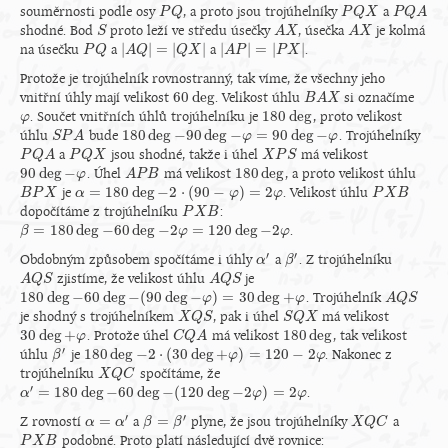
souměrnosti podle osy
, a proto jsou trojúhelníky
a
P
P
Q
Q
P
P
Q
Q
X
X
P
P
Q
Q
A
A
shodné. Bod
proto leží ve středu úsečky
, úsečka
je kolmá
S
S
A
A
X
X
A
A
X
X
|
|
=
|
|
|
|
=
|
|
na úsečku
a
a
.
P
P
Q
Q
|
A
A
Q
Q
|
=
|
Q
X
|
Q
X
|
A
A
P
P
|
=
|
P
X
|
P
X
Protože je trojúhelník rovnostranný, tak víme, že všechny jeho
60
deg
vnitřní úhly mají velikost
. Velikost úhlu
si označíme
60
deg
B
B
A
A
X
X
180
deg
. Součet vnitřních úhlů trojúhelníku je
, proto velikost
φ
φ
180
deg
180
deg
−
90
deg
−
=
90
deg
−
úhlu
bude
. Trojúhelníky
S
S
P
P
A
A
180
deg
−
90
deg
−
φ
=
90
deg
φ
−
φ
φ
a
jsou shodné, takže i úhel
má velikost
P
P
Q
Q
A
A
P
P
Q
Q
X
X
X
X
P
P
S
S
90
deg
−
180
deg
. Úhel
má velikost
, a proto velikost úhlu
90
deg
−
φ
φ
A
A
P
P
B
B
180
deg
=
180
deg
−
2
⋅
(
90
−
)
=
2
je
. Velikost úhlu
B
B
P
P
X
X
α
α
=
180
deg
−
2
⋅
(
90
−
φ
)
=
2
φ
φ
φ
P
P
X
X
B
B
dopočítáme z trojúhelníku
:
P
P
X
X
B
B
=
180
deg
−
60
deg
−
2
=
120
deg
−
2
.
β
β
=
180
deg
−
60
deg
−
2
φ
=
120
deg
φ
−
2
φ
φ
′
′
Obdobným způsobem spočítáme i úhly
a
. Z trojúhelníku
α
α
′
β
β
′
zjistíme, že velikost úhlu
je
A
A
Q
Q
S
S
A
A
Q
Q
S
S
180
deg
−
60
deg
−
(
90
deg
−
)
=
30
deg
+
. Trojúhelník
180
deg
−
60
deg
−
(
90
deg
−
φ
)
=
30
deg
φ
+
φ
φ
A
A
Q
Q
S
S
je shodný s trojúhelníkem
, pak i úhel
má velikost
X
X
Q
Q
S
S
S
S
Q
Q
X
X
30
deg
+
180
deg
. Protože úhel
má velikost
, tak velikost
30
deg
+
φ
φ
C
C
Q
Q
A
A
180
deg
′
180
deg
−
2
⋅
(
30
deg
+
)
=
120
−
2
úhlu
je
. Nakonec z
β
β
′
180
deg
−
2
⋅
(
30
deg
+
φ
)
=
120
φ
−
2
φ
φ
trojúhelníku
spočítáme, že
X
X
Q
Q
C
C
′
=
180
deg
−
60
deg
−
(
120
deg
−
2
)
=
2
.
α
α
′
=
180
deg
−
60
deg
−
(
120
deg
−
2
φ
)
=
2
φ
φ
φ
′
′
=
=
Z rovností
a
plyne, že jsou trojúhelníky
a
α
α
=
α
′
α
β
β
=
β
′
β
X
X
Q
Q
C
C
podobné. Proto platí následující dvě rovnice:
P
P
X
X
B
B