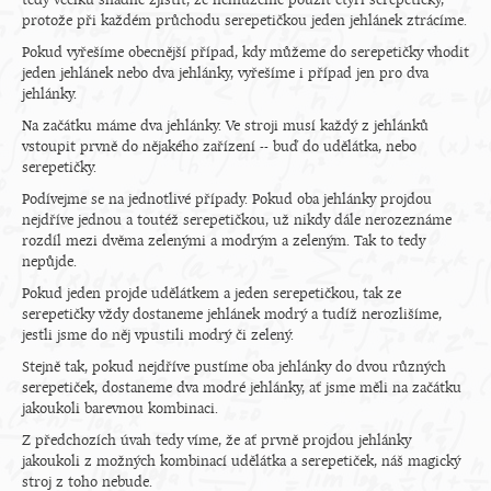
tedy vcelku snadné zjistit, že nemůžeme použít čtyři serepetičky,
protože při každém průchodu serepetičkou jeden jehlánek ztrácíme.
Pokud vyřešíme obecnější případ, kdy můžeme do serepetičky vhodit
jeden jehlánek nebo dva jehlánky, vyřešíme i případ jen pro dva
jehlánky.
Na začátku máme dva jehlánky. Ve stroji musí každý z jehlánků
vstoupit prvně do nějakého zařízení -- buď do udělátka, nebo
serepetičky.
Podívejme se na jednotlivé případy. Pokud oba jehlánky projdou
nejdříve jednou a toutéž serepetičkou, už nikdy dále nerozeznáme
rozdíl mezi dvěma zelenými a modrým a zeleným. Tak to tedy
nepůjde.
Pokud jeden projde udělátkem a jeden serepetičkou, tak ze
serepetičky vždy dostaneme jehlánek modrý a tudíž nerozlišíme,
jestli jsme do něj vpustili modrý či zelený.
Stejně tak, pokud nejdříve pustíme oba jehlánky do dvou různých
serepetiček, dostaneme dva modré jehlánky, ať jsme měli na začátku
jakoukoli barevnou kombinaci.
Z předchozích úvah tedy víme, že ať prvně projdou jehlánky
jakoukoli z možných kombinací udělátka a serepetiček, náš magický
stroj z toho nebude.