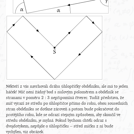
Někteří z vás navrhovali dráhu úhlopříčky obdélníku, ale má to jeden
háček! Míč není žádný bod s nulovým poloměrem a obdélník se
2
:
3
stranami v poměru
nepřipomíná čtverec. Tudíž představa, že
2
:
3
míč vyrazí ze středu po úhlopříčce přímo do rohu, obou sousedních
stran obdélníku se dotkne zároveň a potom bude pokračovat do
protějšího rohu, kde se odrazí stejným způsobem, aby skončil ve
středu obdélníku, je mylná. Pokud bychom chtěli odraz s
dvojdotykem, nepůjde o úhlopříčku -- střed míčku z ní bude
vychýlen, viz obrázek.