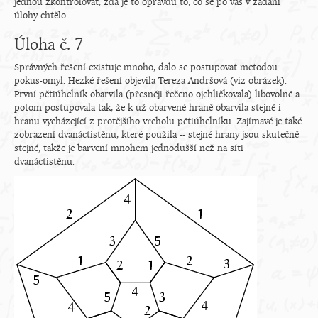
jednou zkontrolovat, zda je to opravdu to, co se po vás v zadání
úlohy chtělo.
Úloha č. 7
Správných řešení existuje mnoho, dalo se postupovat metodou
pokus-omyl. Hezké řešení objevila Tereza Andršová (viz obrázek).
První pětiúhelník obarvila (přesněji řečeno ojehličkovala) libovolně a
potom postupovala tak, že k už obarvené hraně obarvila stejně i
hranu vycházející z protějšího vrcholu pětiúhelníku. Zajímavé je také
zobrazení dvanáctistěnu, které použila -- stejné hrany jsou skutečně
stejné, takže je barvení mnohem jednodušší než na síti
dvanáctistěnu.