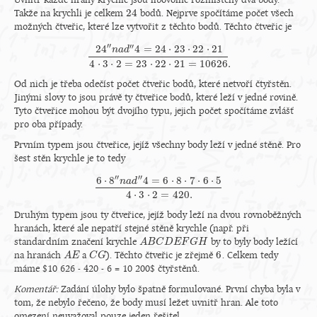
Uvnitř každé hrany krychle jsou libovolně rozmístěny dva body.
24
Takže na krychli je celkem
bodů. Nejprve spočítáme počet všech
24
možných čtveřic, které lze vytvořit z těchto bodů. Těchto čtveřic je
′′
′′
24
4
=
24
⋅
23
⋅
22
⋅
21
n
a
d
24
″
n
a
d
″
4
=
24
⋅
23
⋅
22
⋅
21
4
⋅
3
⋅
2
=
23
⋅
22
⋅
21
=
10
626.
4
⋅
3
⋅
2
=
23
⋅
22
⋅
21
=
10
626.
Od nich je třeba odečíst počet čtveřic bodů, které netvoří čtyřstěn.
Jinými slovy to jsou právě ty čtveřice bodů, které leží v jedné rovině.
Tyto čtveřice mohou být dvojího typu, jejich počet spočítáme zvlášť
pro oba případy.
Prvním typem jsou čtveřice, jejíž všechny body leží v jedné stěně. Pro
šest stěn krychle je to tedy
′′
′′
6
⋅
8
4
=
6
⋅
8
⋅
7
⋅
6
⋅
5
n
a
d
6
⋅
8
″
n
a
d
″
4
=
6
⋅
8
⋅
7
⋅
6
⋅
5
4
⋅
3
⋅
2
=
420.
4
⋅
3
⋅
2
=
420.
Druhým typem jsou ty čtveřice, jejíž body leží na dvou rovnoběžných
hranách, které ale nepatří stejné stěně krychle (např. při
standardním značení krychle
by to byly body ležící
A
A
B
B
C
C
D
E
D
F
E
G
H
F
G
H
6
na hranách
a
). Těchto čtveřic je zřejmě
. Celkem tedy
A
A
E
E
C
C
G
G
6
máme $10 626 - 420 - 6 = 10 200$ čtyřstěnů.
Komentář:
Zadání úlohy bylo špatně formulované. První chyba byla v
tom, že nebylo řečeno, že body musí ležet uvnitř hran. Ale toto
omezení neuvažoval pouze jeden řešitel.