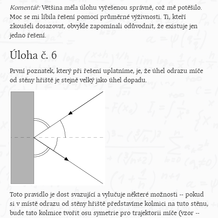
Komentář:
Většina měla úlohu vyřešenou správně, což mě potěšilo.
Moc se mi líbila řešení pomocí průměrné výživnosti. Ti, kteří
zkoušeli dosazovat, obvykle zapomínali odůvodnit, že existuje jen
jedno řešení.
Úloha č. 6
První poznatek, který při řešení uplatníme, je, že úhel odrazu míče
od stěny hřiště je stejně velký jako úhel dopadu.
Toto pravidlo je dost svazující a vylučuje některé možnosti -- pokud
si v místě odrazu od stěny hřiště představíme kolmici na tuto stěnu,
bude tato kolmice tvořit osu symetrie pro trajektorii míče (vzor --