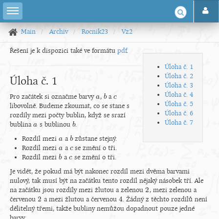
Main
Archiv
Rocnik23
Vz2
Řešení je k dispozici také ve formátu
pdf
.
Úloha č. 1
Úloha č. 2
Úloha č. 1
Úloha č. 3
Úloha č. 4
Pro začátek si označme barvy
,
a
a
a
b
b
c
c
Úloha č. 5
libovolně. Budeme zkoumat, co se stane s
Úloha č. 6
rozdíly mezi počty bublin, když se srazí
Úloha č. 7
bublina
s bublinou
.
a
a
b
b
Rozdíl mezi
a
zůstane stejný.
a
a
b
b
Rozdíl mezi
a
se změní o tři.
a
a
c
c
Rozdíl mezi
a
se změní o tři.
b
b
c
c
Je vidět, že pokud má být nakonec rozdíl mezi dvěma barvami
nulový, tak musí být na začátku tento rozdíl nějaký násobek tří. Ale
2
na začátku jsou rozdíly mezi žlutou a zelenou
, mezi zelenou a
2
2
4
červenou
a mezi žlutou a červenou
. Žádný z těchto rozdílů není
2
4
dělitelný třemi, takže bubliny nemůžou dopadnout pouze jedné
barvy.