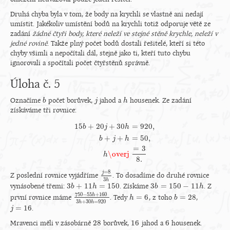
Druhá chyba byla v tom, že body na krychli se vlastně ani nedají
umístit. Jakékoliv umístění bodů na krychli totiž odporuje větě ze
zadání
žádné čtyři body, které neleží ve stejné stěně krychle, neleží v
jedné rovině
. Takže plný počet bodů dostali řešitelé, kteří si této
chyby všimli a nepočítali dál, stejně jako ti, kteří tuto chybu
ignorovali a spočítali počet čtyřstěnů správně.
Úloha č. 5
Označíme
počet borůvek,
jahod a
housenek. Ze zadání
b
b
j
j
h
h
získáváme tři rovnice:
15
+
20
+
30
=
920
,
b
j
h
+
+
=
50
,
b
j
h
15
b
+
20
j
+
30
h
=
920
,
b
+
j
+
h
=
50
,
h
\overj
=
3
8.
=
3
\overj
h
8.
=
8
j
Z poslední rovnice vyjádříme
. To dosadíme do druhé rovnice
j
=
8
3
h
3
h
3
+
11
=
150
3
=
150
−
11
vynásobené třemi:
. Získáme
. Z
3
b
b
+
11
h
=
h
150
3
b
b
=
150
−
11
h
h
750
−
55
+
160
h
=
6
=
28
první rovnice máme
. Tedy
, z toho
,
750
−
55
h
+
160
3
h
+
30
h
h
h
=
=
6
920
b
b
=
28
3
+
30
=
920
h
h
=
16
.
j
j
=
16
28
16
6
Mravenci měli v zásobárně
borůvek,
jahod a
housenek.
28
16
6