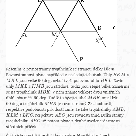
10
Řešením je rovnostranný trojúhelník se stranou délky
.
10
c
c
m
m
Rovnostrannost plyne například z následujících úvah. Úhly
a
B
B
K
K
M
M
60
deg
jsou velké
, neboť tvoří polovinu úhlu
. Navíc
M
M
K
K
L
L
60
deg
B
B
K
K
L
L
úhly
a
jsou střídavé, tudíž jsou stejně velké. Zaměřme
M
M
K
K
L
L
K
K
M
M
B
B
se na trojúhelník
: V něm známe velikost dvou vnitřních
M
M
B
B
K
K
60
deg
úhlů, oba měří
. Tudíž i zbývající úhel
musí být
60
deg
M
M
B
B
K
K
60
deg
a trojúhelník
je rovnostranný. Ze shodnosti,
60
deg
M
M
B
B
K
K
respektive podobnosti pak dostáváme, že také trojúhelníky
,
A
A
M
M
L
L
a
, respektive
jsou rovnostranné. Délka strany
K
K
L
L
M
M
L
L
K
K
C
C
A
A
B
B
C
C
trojúhelníku
už potom plyne z druhé uvedené vlastnosti
A
A
B
B
C
C
středních příček.
Často jste použili jiné dílčí konstrukce. Například máme-li