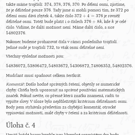
374
378
376
370
takže máme trojčíslí:
,
,
,
. Po dělení osmi, zjistíme,
374
378
376
370
376
372
že je dělitelné pouze
. Tady jsme si mohli pomoci tím, že
po
376
372
4
372
+
4
=
376
dělení osmi dává zbytek
, takže číslo
je rovněž
4
372
+
4
=
376
376
+
8
dělitelné osmi. Totéž bude platit i o číslech
, kde
je celé
376
+
8
k
k
k
k
číslo. Vidíme, že další možnost není. Máme další číslo, a sice
54
802
376
.
54
802
376
Nakonec budeme prohazovat čísla v rámci posledního trojčíslí.
732
Jediné sudé je trojčíslí
, to však osmi dělitelné není.
732
Všechny výsledné možnosti jsou:
54
836
072
,
53
806
472
,
54
803
672
,
54
306
872
,
74
806
352
,
54
802
376.
54
836
072
,
53
806
472
,
54
803
672
,
54
306
872
,
74
806
352
,
54
802
376.
Mudrlant musí spadnout celkem šestkrát.
Komentář:
Došlo hodně správných řešení, objevily se numerické
chyby. Chtěla bych upozornit na správné používání matematických
značek. Pokud nevíte, co přesně která značka znamená, radši to
vypište slovy. V úloze bylo nejdůležitější kritérium dělitelnosti osmi.
Body jsem strhávala především za chybějící komentář, otrocké
vypisování možností, malé chyby v řešení a za kritérium dělitelnosti.
Úloha č. 4