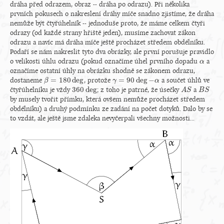
dráha před odrazem, obraz -- dráha po odrazu). Při několika
prvních pokusech o nakreslení dráhy míče snadno zjistíme, že dráha
nemůže být čtyřúhelník -- jednoduše proto, že máme celkem čtyři
odrazy (od každé strany hřiště jeden), musíme zachovat zákon
odrazu a navíc má dráha míče ještě procházet středem obdélníku.
Podaří se nám nakreslit tyto dva obrázky, ale první porušuje pravidlo
o velikosti úhlu odrazu (pokud označíme úhel prvního dopadu
a
α
α
označíme ostatní úhly na obrázku shodně se zákonem odrazu,
=
180
deg
=
90
deg
−
dostaneme
, protože
a součet úhlů ve
β
β
=
180
deg
γ
γ
=
90
deg
−
α
α
360
deg
čtyřúhelníku je vždy
; z toho je patrné, že úsečky
a
360
deg
A
A
S
S
B
B
S
S
by musely tvořit přímku, která ovšem nemůže procházet středem
obdélníku) a druhý podmínku ze zadání na počet dotyků. Dalo by se
to vzdát, ale ještě jsme zdaleka nevyčerpali všechny možnosti...