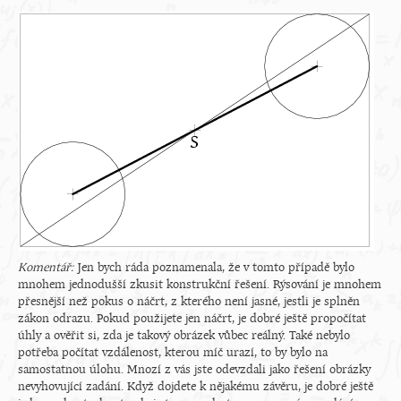
Komentář:
Jen bych ráda poznamenala, že v tomto případě bylo
mnohem jednodušší zkusit konstrukční řešení. Rýsování je mnohem
přesnější než pokus o náčrt, z kterého není jasné, jestli je splněn
zákon odrazu. Pokud použijete jen náčrt, je dobré ještě propočítat
úhly a ověřit si, zda je takový obrázek vůbec reálný. Také nebylo
potřeba počítat vzdálenost, kterou míč urazí, to by bylo na
samostatnou úlohu. Mnozí z vás jste odevzdali jako řešení obrázky
nevyhovující zadání. Když dojdete k nějakému závěru, je dobré ještě