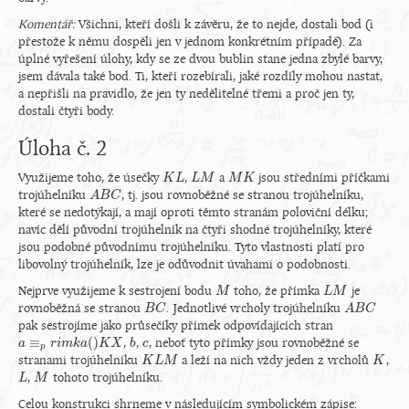
Komentář:
Všichni, kteří došli k závěru, že to nejde, dostali bod (i
přestože k němu dospěli jen v jednom konkrétním případě). Za
úplné vyřešení úlohy, kdy se ze dvou bublin stane jedna zbylé barvy,
jsem dávala také bod. Ti, kteří rozebírali, jaké rozdíly mohou nastat,
a nepřišli na pravidlo, že jen ty nedělitelné třemi a proč jen ty,
dostali čtyři body.
Úloha č. 2
Využijeme toho, že úsečky
,
a
jsou středními příčkami
K
K
L
L
L
L
M
M
M
M
K
K
trojúhelníku
, tj. jsou rovnoběžné se stranou trojúhelníku,
A
A
B
B
C
C
které se nedotýkají, a mají oproti těmto stranám poloviční délku;
navíc dělí původní trojúhelník na čtyři shodné trojúhelníky, které
jsou podobné původnímu trojúhelníku. Tyto vlastnosti platí pro
libovolný trojúhelník, lze je odůvodnit úvahami o podobnosti.
Nejprve využijeme k sestrojení bodu
toho, že přímka
je
M
M
L
L
M
M
rovnoběžná se stranou
. Jednotlivé vrcholy trojúhelníku
B
B
C
C
A
A
B
B
C
C
pak sestrojíme jako průsečíky přímek odpovídajících stran
≡
(
)
,
,
, neboť tyto přímky jsou rovnoběžné se
a
a
≡
p
r
i
m
r
i
k
m
a
(
k
)
K
a
X
K
X
b
b
c
c
p
stranami trojúhelníku
a leží na nich vždy jeden z vrcholů
,
K
K
L
L
M
M
K
K
,
tohoto trojúhelníku.
L
L
M
M
Celou konstrukci shrneme v následujícím symbolickém zápise: