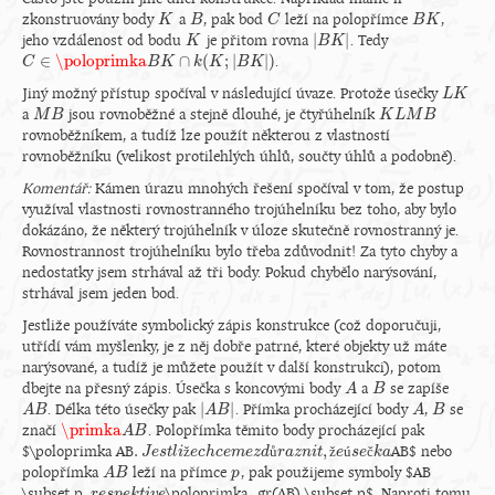
zkonstruovány body
a
, pak bod
leží na polopřímce
,
K
K
B
B
C
C
B
B
K
K
|
|
jeho vzdálenost od bodu
je přitom rovna
. Tedy
K
K
|
B
B
K
K
|
∈
\poloprimka
∩
(
;
|
|
)
.
C
C
∈
\poloprimka
B
K
∩
B
k
K
(
K
;
|
B
K
k
|
)
K
B
K
Jiný možný přístup spočíval v následující úvaze. Protože úsečky
L
L
K
K
a
jsou rovnoběžné a stejně dlouhé, je čtyřúhelník
M
M
B
B
K
K
L
L
M
M
B
B
rovnoběžníkem, a tudíž lze použít některou z vlastností
rovnoběžníku (velikost protilehlých úhlů, součty úhlů a podobně).
Komentář:
Kámen úrazu mnohých řešení spočíval v tom, že postup
využíval vlastnosti rovnostranného trojúhelníku bez toho, aby bylo
dokázáno, že některý trojúhelník v úloze skutečně rovnostranný je.
Rovnostrannost trojúhelníku bylo třeba zdůvodnit! Za tyto chyby a
nedostatky jsem strhával až tři body. Pokud chybělo narýsování,
strhával jsem jeden bod.
Jestliže používáte symbolický zápis konstrukce (což doporučuji,
utřídí vám myšlenky, je z něj dobře patrné, které objekty už máte
narýsované, a tudíž je můžete použít v další konstrukci), potom
dbejte na přesný zápis. Úsečka s koncovými body
a
se zapíše
A
A
B
B
|
|
. Délka této úsečky pak
. Přímka procházející body
,
se
A
A
B
B
|
A
A
B
B
|
A
A
B
B
\primka
značí
. Polopřímka těmito body procházející pak
\primka
A
A
B
B
.
,
$\poloprimka AB
ž
ů
ž
ú
č
AB$ nebo
.
J
J
e
s
e
t
s
l
i
t
ž
l
i
e
c
e
h
c
c
h
e
m
c
e
e
m
z
d
e
ů
z
r
d
a
z
r
n
a
i
t
z
,
n
ž
e
i
ú
t
s
e
e
č
k
s
a
e
k
a
polopřímka
leží na přímce
, pak použijeme symboly $AB
A
A
B
B
p
p
,
\subset p
\poloprimka_gr(AB) \subset p$. Naproti tomu
r
e
s
p
e
k
t
i
v
e