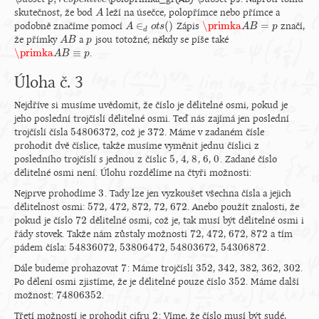
,
r
e
s
p
e
k
t
i
v
e
skutečnost, že bod
leží na úsečce, polopřímce nebo přímce a
A
A
∈
(
)
\primka
=
podobně značíme pomocí
Zápis
značí,
A
A
∈
d
o
t
o
s
t
(
s
)
\primka
A
A
B
=
B
p
p
d
že přímky
a
jsou totožné; někdy se píše také
A
A
B
B
p
p
\primka
≡
.
\primka
A
A
B
≡
B
p
p
Úloha č. 3
Nejdříve si musíme uvědomit, že číslo je dělitelné osmi, pokud je
jeho poslední trojčíslí dělitelné osmi. Teď nás zajímá jen poslední
54
806
372
372
trojčíslí čísla
, což je
. Máme v zadaném čísle
54
806
372
372
prohodit dvě číslice, takže musíme vyměnit jednu číslici z
5
4
8
6
0
posledního trojčíslí s jednou z číslic
,
,
,
,
. Zadané číslo
5
4
8
6
0
dělitelné osmi není. Úlohu rozdělíme na čtyři možnosti:
3
Nejprve prohodíme
. Tady lze jen vyzkoušet všechna čísla a jejich
3
572
472
872
72
672
dělitelnost osmi:
,
,
,
,
. Anebo použít znalosti, že
572
472
872
72
672
72
pokud je číslo
dělitelné osmi, což je, tak musí být dělitelné osmi i
72
72
472
672
872
řády stovek. Takže nám zůstaly možnosti
,
,
,
a tím
72
472
672
872
54
836
072
53
806
472
54
803
672
54
306
872
pádem čísla:
,
,
,
.
54
836
072
53
806
472
54
803
672
54
306
872
7
352
342
382
362
302
Dále budeme prohazovat
: Máme trojčíslí
,
,
,
,
.
7
352
342
382
362
302
352
Po dělení osmi zjistíme, že je dělitelné pouze číslo
. Máme další
352
74
806
352
možnost:
.
74
806
352
2
Třetí možností je prohodit cifru
: Víme, že číslo musí být sudé,
2