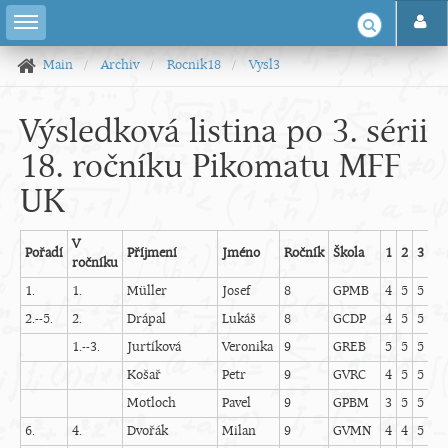
Main
Archiv
Rocnik18
Vysl3
Výsledková listina po 3. sérii
18. ročníku Pikomatu MFF
UK
V
Pořadí
Příjmení
Jméno
Ročník
Škola
1
2
3
4
ročníku
1.
1.
Müller
Josef
8
GPMB
4
5
5
5
2.--5.
2.
Drápal
Lukáš
8
GCDP
4
5
5
5
1.--3.
Jurtíková
Veronika
9
GREB
5
5
5
5
Košař
Petr
9
GVRC
4
5
5
5
Motloch
Pavel
9
GPBM
3
5
5
5
6.
4.
Dvořák
Milan
9
GVMN
4
4
5
4