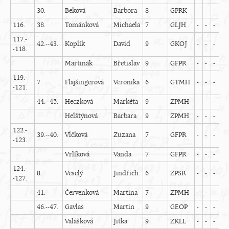
30.
Beková
Barbora
8
GPRK
-
-
-
-
116.
38.
Tománková
Michaela
7
GLJH
-
-
-
-
117.-
42.--43.
Koplík
David
9
GKOJ
-
-
-
-
-118.
Martinák
Břetislav
9
GFPR
-
-
-
-
119.-
7.
Flajšingerová
Veronika
6
GTMH
-
-
-
-
-121.
44.--45.
Heczková
Markéta
9
ZPMH
-
-
-
-
Helštýnová
Barbara
9
ZPMH
-
-
-
-
122.-
39.--40.
Vlčková
Zuzana
7
GFPR
-
-
-
-
-123.
Vrlíková
Vanda
7
GFPR
-
-
-
-
124.-
8.
Veselý
Jindřich
6
ZPSR
-
-
-
-
-127.
41.
Červenková
Martina
7
ZPMH
-
-
-
-
46.--47.
Gavlas
Martin
9
GEOP
-
-
-
-
Valášková
Jitka
9
ZKLL
-
-
-
-