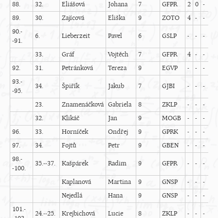
88.
32.
Eliášová
Johana
7
GFPR
2
0
-
-
89.
30.
Zajícová
Eliška
9
ZOTO
4
-
-
-
90.-
6.
Lieberzeit
Pavel
6
GSLP
-
-
-
5
-91.
33.
Gráf
Vojtěch
7
GFPR
4
-
-
3
92.
31.
Petránková
Tereza
9
EGVP
-
-
-
-
93.-
34.
Špiřík
Jakub
7
GJBI
-
-
-
-
-95.
23.
Znamenáčková
Gabriela
8
ZKLP
-
-
-
-
32.
Klikáč
Jan
9
MOGB
-
-
-
-
96.
33.
Horníček
Ondřej
9
GPRK
-
-
-
-
97.
34.
Fojtů
Petr
9
GBEN
-
-
-
-
98.-
35.--37.
Kašpárek
Radim
9
GFPR
-
-
-
-
-100.
Kaplanová
Martina
9
GNSP
-
-
-
-
Nejedlá
Hana
9
GNSP
-
-
-
-
101.-
24.--25.
Krejbichová
Lucie
8
ZKLP
-
-
-
-