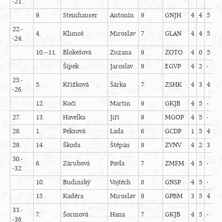
-21.
9.
Steinhauser
Antonín
9
GNJH
4
4
5
4
22.-
4.
Klimoš
Miroslav
7
GLAN
4
4
5
4
-24.
10.--11.
Blokešová
Zuzana
9
ZOTO
4
0
5
2
Šípek
Jaroslav
9
EGVP
4
2
-
5
25.-
5.
Křížková
Šárka
7
ZSHK
4
3
4
4
-26.
12.
Kočí
Martin
9
GKJB
4
5
-
5
27.
13.
Havelka
Jiří
9
MGOP
4
5
-
4
28.
1.
Peksová
Lada
6
GCDP
1
5
4
5
29.
14.
Škoda
Štěpán
9
ZVNV
4
2
3
5
30.-
6.
Zárubová
Pavla
7
ZMFM
4
5
-
0
-32.
10.
Budinský
Vojtěch
8
GNSP
4
5
-
4
15.
Kaděra
Miroslav
9
GPBM
3
5
4
5
33.-
7.
Šormová
Hana
7
GKJB
4
5
-
5
-36.