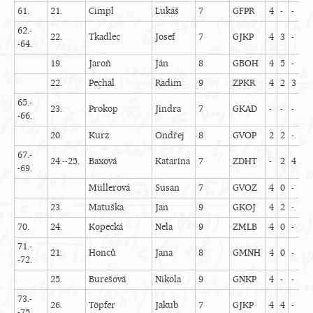
61.
21.
Cimpl
Lukáš
7
GFPR
4
-
-
5
62.-
22.
Tkadlec
Josef
7
GJKP
4
3
-
5
-64.
19.
Jaroň
Ján
8
GBOH
4
5
-
1
22.
Pechal
Radim
9
ZPKR
4
2
3
2
65.-
23.
Prokop
Jindra
7
GKAD
-
-
-
-
-66.
20.
Kurz
Ondřej
8
GVOP
2
2
-
5
67.-
24.--25.
Baxová
Katarína
7
ZDHT
-
2
4
5
-69.
Müllerová
Susan
7
GVOZ
4
0
-
2
23.
Matuška
Jan
9
GKOJ
4
2
-
5
70.
24.
Kopecká
Nela
9
ZMLB
4
0
-
4
71.-
21.
Honců
Jana
8
GMNH
4
0
-
4
-72.
25.
Burešová
Nikola
9
GNKP
4
-
-
-
73.-
26.
Töpfer
Jakub
7
GJKP
4
4
-
4
-75.