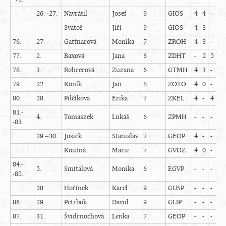
26.--27.
Navrátil
Josef
9
GIOS
4
4
-
3
Svatoš
Jiří
9
GIOS
4
3
-
5
76.
27.
Gattnarová
Monika
7
ZROH
4
3
-
3
77.
2.
Baxová
Jana
6
ZDHT
-
2
5
5
78.
3.
Rohrerová
Zuzana
6
GTMH
4
3
-
4
79.
22.
Koník
Jan
8
ZOTO
4
0
-
2
80.
28.
Pilčíková
Erika
7
ZKEL
4
-
4
5
81.-
4.
Tomaszek
Lukáš
6
ZPMH
-
-
-
-
-83.
29.--30.
Josiek
Stanislav
7
GEOP
4
-
-
5
Koutná
Marie
7
GVOZ
4
0
-
2
84.-
5.
Smítalová
Monika
6
EGVP
-
-
-
-
-85.
28.
Hořínek
Karel
9
GUSP
-
-
-
-
86.
29.
Petrbok
David
9
GLIP
-
-
-
-
87.
31.
Švidrnochová
Lenka
7
GEOP
-
-
-
-