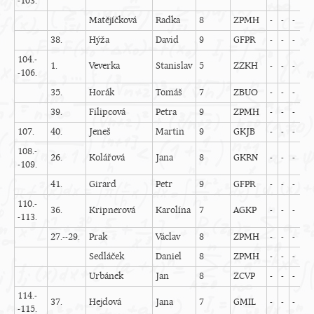
-103.
Matějíčková
Radka
8
ZPMH
-
-
-
-
38.
Hýža
David
9
GFPR
-
-
-
-
104.-
1.
Veverka
Stanislav
5
ZZKH
-
-
-
-
-106.
35.
Horák
Tomáš
7
ZBUO
-
-
-
-
39.
Filipcová
Petra
9
ZPMH
-
-
-
-
107.
40.
Jeneš
Martin
9
GKJB
-
-
-
-
108.-
26.
Kolářová
Jana
8
GKRN
-
-
-
-
-109.
41.
Girard
Petr
9
GFPR
-
-
-
-
110.-
36.
Kripnerová
Karolína
7
AGKP
-
-
-
-
-113.
27.--29.
Prak
Václav
8
ZPMH
-
-
-
-
Sedláček
Daniel
8
ZPMH
-
-
-
-
Urbánek
Jan
8
ZCVP
-
-
-
-
114.-
37.
Hejdová
Jana
7
GMIL
-
-
-
-
-115.