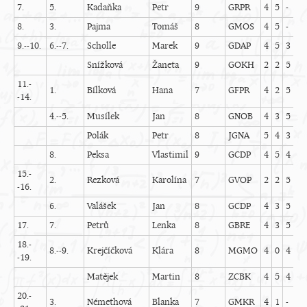
7.
5.
Kadaňka
Petr
9
GRPR
4
5
-
5
8.
3.
Pajma
Tomáš
8
GMOS
4
5
-
5
9.--10.
6.--7.
Scholle
Marek
9
GDAP
4
5
3
5
Snížková
Žaneta
9
GOKH
2
2
5
5
11.-
1.
Bílková
Hana
7
GFPR
4
2
5
5
-14.
4.--5.
Musílek
Jan
8
GNOB
4
3
5
5
Polák
Petr
8
JGNA
5
4
3
5
8.
Peksa
Vlastimil
9
GCDP
4
5
4
5
15.-
2.
Rezková
Karolína
7
GVOP
2
2
5
5
-16.
6.
Valášek
Jan
8
GCDP
4
3
5
5
17.
7.
Petrů
Lenka
8
GBRE
4
3
5
3
18.-
8.--9.
Krejčíčková
Klára
8
MGMO
4
0
4
4
-19.
Matějek
Martin
8
ZCBK
4
5
4
5
20.-
3.
Némethová
Blanka
7
GMKR
4
1
-
4