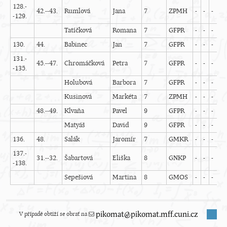
128.-
42.--43.
Rumlová
Jana
7
ZPMH
-
-
-
-
-129.
Tatíčková
Romana
7
GFPR
-
-
-
-
130.
44.
Babinec
Jan
7
GFPR
-
-
-
-
131.-
45.--47.
Chromáčková
Petra
7
GFPR
-
-
-
-
-135.
Holubová
Barbora
7
GFPR
-
-
-
-
Kusinová
Markéta
7
ZPMH
-
-
-
-
48.--49.
Klvaňa
Pavel
9
GFPR
-
-
-
-
Matyáš
David
9
GFPR
-
-
-
-
136.
48.
Salák
Jaromír
7
GMKR
-
-
-
-
137.-
31.--32.
Šabartová
Eliška
8
GNKP
-
-
-
-
-138.
Sepešiová
Martina
8
GMOS
-
-
-
-
V případě obtíží se obrať na