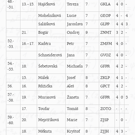
48.-
13.--15.
Hajíčková
Tereza
7
GKLA
4
0
-
-
-51.
Mohelníková
Lucie
7
GEOP
4
-
4
1
Salášková
Jaroslava
7
GLPP
4
4
3
1
21.
Bogár
Ondrej
9
ZNMT
3
2
-
-
52.-
16.--17.
Kaděra
Petr
7
ZMFM
4
0
-
5
-53.
Schneiderová
Jana
7
GVOZ
4
0
-
0
54.-
18.
Šebetovská
Michaela
7
GFPR
4
2
-
4
-55.
15.
Málek
Josef
8
ZKLP
4
1
-
5
56.
16.
Růžička
Aleš
8
GPCT
4
2
-
4
57.-
19.
Murasová
Žaneta
7
GFPR
4
0
5
0
-58.
17.
Toufar
Tomáš
8
ZOTO
-
-
-
-
59.-
20.
Mejstříková
Marie
7
ZJSP
-
0
-
5
-60.
18.
Měkuta
Kryštof
8
ZJJH
4
3
-
4