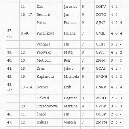
11.
Žák
Jaroslav
8
CGKV
4
2
-
5
16.--17.
Bernard
Jan
9
ZOTO
4
5
-
4
Pliska
Roman
9
GJWP
4
5
4
1
37.-
8.--9.
Pučelíková
Helena
7
GMIL
4
0
4
5
-38.
Vaňhara
Jan
7
GLJH
5
2
-
5
39.
12.
Pacovský
Matěj
8
GPCT
4
2
2
5
40.
10.
Motloch
Petr
7
ZPFM
3
-
5
5
41.
18.
Diviš
Jakub
9
GOAS
4
2
-
5
42.
19.
Kaplanová
Michaela
9
GMNH
4
2
5
4
43.-
13.--14.
Derner
Erik
8
GNKP
4
2
4
5
-45.
Ličková
Dagmar
8
ZBUO
2
2
3
4
20.
Otradovcová
Martina
9
GVOP
3
-
3
-
46.
11.
Šnábl
Jan
7
OGBP
2
0
-
5
47.
12.
Kaluža
Vojtěch
7
ZMFM
2
5
-
1