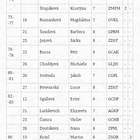
Štupáková
Kristýna
7
ZMFM
2
-
3
75.-
19.
Rumánková
Magdaléna
7
GVKL
-
-
-
-77.
21.
Šmídová
Barbora
8
GPBM
-
-
-
25.
Jozová
Šárka
9
ZDST
-
-
-
78.-
22.
Bursa
Petr
8
GCAK
-
-
-
-79.
26.
Chudějová
Michaela
9
GLJH
-
-
-
80.-
20.
Svoboda
Jakub
7
CGPL
-
-
-
-81.
27.
Pivovarská
Lucie
9
ZDST
-
-
-
82.-
12.
Sgallová
Ester
6
GCDP
-
-
-
-85.
21.
Lashkevich
Elizaveta
7
AGKP
-
-
-
23.
Čamra
Václav
8
GCHB
-
-
-
28.
Dvořáková
Ivana
9
ZPNL
-
-
-
86.
13.
Krásl
Martin
6
ZSOB
-
2
2