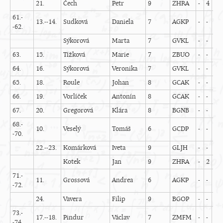
21.
Čech
Petr
9
ZHRA
-
4
3
61.-
13.--14.
Sudková
Daniela
7
AGKP
-
-
-
-62.
Sýkorová
Marta
7
GVKL
-
-
4
63.
15.
Tížková
Marie
7
ZBUO
-
-
-
64.
16.
Sýkorová
Veronika
7
GVKL
-
-
4
65.
18.
Roule
Johan
8
GCAK
-
-
-
66.
19.
Vorlíček
Antonín
8
GCAK
-
-
-
67.
20.
Gregorová
Klára
8
BGNB
-
-
-
68.-
10.
Veselý
Tomáš
6
GCDP
-
-
-
-70.
22.--23.
Komárková
Iveta
9
GLJH
-
-
-
Kotek
Jan
9
ZHRA
-
2
3
71.-
11.
Grossová
Andrea
6
AGKP
-
-
-
-72.
24.
Vavera
Filip
9
BGOP
-
-
-
73.-
17.--18.
Pindur
Václav
7
ZMFM
-
-
4
-74.