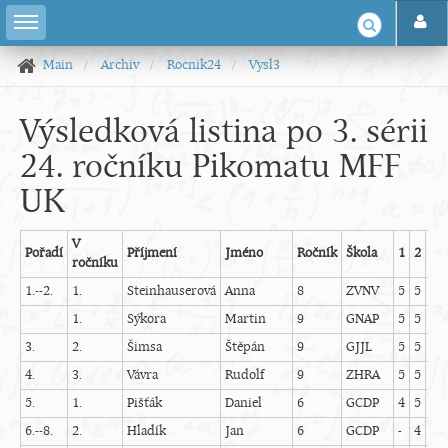
Main
Archiv
Rocnik24
Vysl3
Výsledková listina po 3. sérii
24. ročníku Pikomatu MFF
UK
V
Pořadí
Příjmení
Jméno
Ročník
Škola
1
2
3
ročníku
1.--2.
1.
Steinhauserová
Anna
8
ZVNV
5
5
5
1.
Sýkora
Martin
9
GNAP
5
5
5
3.
2.
Šimsa
Štěpán
9
GJJL
5
5
5
4.
3.
Vávra
Rudolf
9
ZHRA
5
5
5
5.
1.
Pišťák
Daniel
6
GCDP
4
5
4
6.--8.
2.
Hladík
Jan
6
GCDP
-
4
4