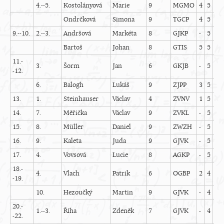
4.--5.
Kostolányová
Marie
9
MGMO
4
5
3
Ondrčková
Simona
9
TGCP
4
5
4
9.--10.
2.--3.
Andršová
Markéta
8
GJKP
-
5
5
Bartoš
Johan
8
GTIS
5
5
4
11.-
3.
Šorm
Jan
6
GKJB
-
5
4
-12.
6.
Balogh
Lukáš
9
ZJPP
3
5
4
13.
1.
Steinhauser
Václav
4
ZVNV
1
5
5
14.
7.
Měřička
Václav
9
ZVKL
-
5
5
15.
8.
Müller
Daniel
9
ZWZH
-
5
5
16.
9.
Kaleta
Juda
9
GJVK
-
5
4
17.
4.
Vovsová
Lucie
8
AGKP
-
5
5
18.-
4.
Vlach
Patrik
6
OGBP
2
4
4
-19.
10.
Hezoučký
Martin
9
GJVK
-
4
4
20.-
1.--3.
Říha
Zdeněk
7
GJVK
-
4
5
-22.