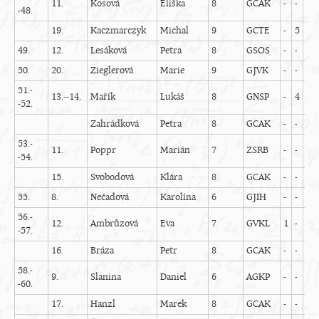
11.
Kosová
Eliška
8
GCAK
-
-
-
-48.
19.
Kaczmarczyk
Michal
9
GCTE
-
5
-
49.
12.
Lesáková
Petra
8
GSOS
-
-
-
50.
20.
Zieglerová
Marie
9
GJVK
-
-
-
51.-
13.--14.
Mařík
Lukáš
8
GNSP
-
4
3
-52.
Zahrádková
Petra
8
GCAK
-
-
-
53.-
11.
Poppr
Marián
7
ZSRB
-
-
3
-54.
15.
Svobodová
Klára
8
GCAK
-
-
-
55.
8.
Nečadová
Karolína
6
GJIH
-
-
5
56.-
12.
Ambrůzová
Eva
7
GVKL
1
-
4
-57.
16.
Bráza
Petr
8
GCAK
-
-
-
58.-
9.
Slanina
Daniel
6
AGKP
-
-
-
-60.
17.
Hanzl
Marek
8
GCAK
-
-
-