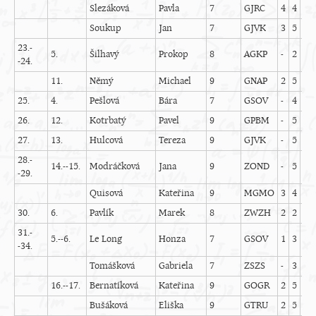
Slezáková
Pavla
7
GJRC
4
4
3
Soukup
Jan
7
GJVK
3
5
5
23.-
5.
Šilhavý
Prokop
8
AGKP
-
2
3
-24.
11.
Němý
Michael
9
GNAP
2
5
3
25.
4.
Pešlová
Bára
7
GSOV
-
4
4
26.
12.
Kotrbatý
Pavel
9
GPBM
-
5
4
27.
13.
Hulcová
Tereza
9
GJVK
-
5
4
28.-
14.--15.
Modráčková
Jana
9
ZOND
-
5
3
-29.
Quisová
Kateřina
9
MGMO
3
4
3
30.
6.
Pavlík
Marek
8
ZWZH
2
2
4
31.-
5.--6.
Le Long
Honza
7
GSOV
1
3
4
-34.
Tomášková
Gabriela
7
ZSZS
-
3
4
16.--17.
Bernatíková
Kateřina
9
GOGR
2
5
5
Bušáková
Eliška
9
GTRU
2
5
4