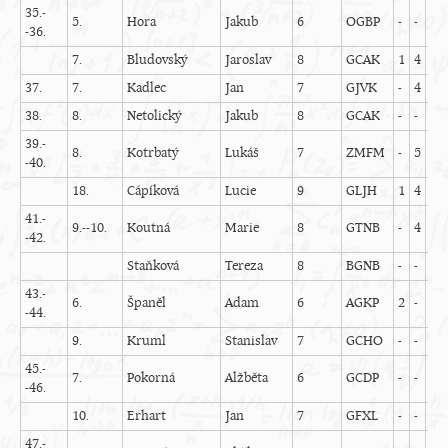
35.-
5.
Hora
Jakub
6
OGBP
-
-
5
-36.
7.
Bludovský
Jaroslav
8
GCAK
1
4
2
37.
7.
Kadlec
Jan
7
GJVK
-
4
4
38.
8.
Netolický
Jakub
8
GCAK
-
-
-
39.-
8.
Kotrbatý
Lukáš
7
ZMFM
-
5
4
-40.
18.
Cápíková
Lucie
9
GLJH
1
4
0
41.-
9.--10.
Koutná
Marie
8
GTNB
-
4
3
-42.
Staňková
Tereza
8
BGNB
-
-
-
43.-
6.
Španěl
Adam
6
AGKP
2
-
4
-44.
9.
Kruml
Stanislav
7
GCHO
-
-
4
45.-
7.
Pokorná
Alžběta
6
GCDP
-
-
4
-46.
10.
Erhart
Jan
7
GFXL
-
-
5
47.-