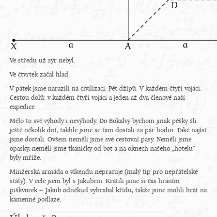
Ve středu už sýr nebyl.
Ve čtvrtek začal hlad.
V pátek jsme narazili na civilizaci. Pět džípů. V každém čtyři vojáci.
Cestou dolů: v každém čtyři vojáci a jeden až dva členové naší
expedice.
Mělo to své výhody i nevýhody. Do Bokalvy bychom jinak pěšky šli
ještě několik dní; takhle jsme se tam dostali za pár hodin. Také najíst
jsme dostali. Ovšem neměli jsme své cestovní pasy. Neměli jsme
opasky, neměli jsme tkaničky od bot a na oknech našeho „hotelu“
byly mříže.
Minžerská armáda o víkendu nepracuje (malý tip pro nepřátelské
státy). V cele jsem byl s Jakubem. Krátili jsme si čas hraním
piškvorek -- Jakub odněkud vyhrabal křídu, takže jsme mohli hrát na
kamenné podlaze.