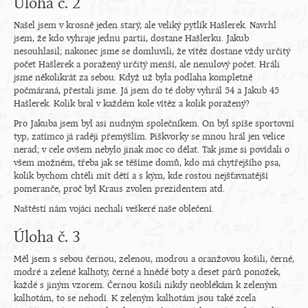
Úloha č. 2
Našel jsem v krosně jeden starý, ale veliký pytlík Hašlerek. Navrhl
jsem, že kdo vyhraje jednu partii, dostane Hašlerku. Jakub
nesouhlasil; nakonec jsme se domluvili, že vítěz dostane vždy určitý
počet Hašlerek a poražený určitý menší, ale nenulový počet. Hráli
jsme několikrát za sebou. Když už byla podlaha kompletně
počmáraná, přestali jsme. Já jsem do té doby vyhrál 54 a Jakub 45
Hašlerek. Kolik bral v každém kole vítěz a kolik poražený?
Pro Jakuba jsem byl asi nudným společníkem. On byl spíše sportovní
typ, zatímco já raději přemýšlím. Piškvorky se mnou hrál jen velice
nerad; v cele ovšem nebylo jinak moc co dělat. Tak jsme si povídali o
všem možném, třeba jak se těšíme domů, kdo má chytřejšího psa,
kolik bychom chtěli mít dětí a s kým, kde rostou nejšťavnatější
pomeranče, proč byl Kraus zvolen prezidentem atd.
Naštěstí nám vojáci nechali veškeré naše oblečení.
Úloha č. 3
Měl jsem s sebou černou, zelenou, modrou a oranžovou košili, černé,
modré a zelené kalhoty, černé a hnědé boty a deset párů ponožek,
každé s jiným vzorem. Černou košili nikdy neoblékám k zeleným
kalhotám, to se nehodí. K zeleným kalhotám jsou také zcela