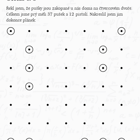
Řekl jsem, že pušky jsou zakopané u nás doma na čtvercovém dvoře.
37
12
Celkem jsme prý měli
pušek a
pistolí. Nakreslil jsem jim
37
12
dokonce plánek: