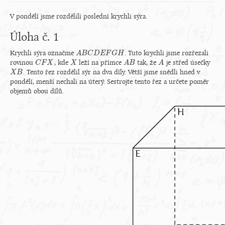
V pondělí jsme rozdělili poslední krychli sýra.
Úloha č. 1
Krychli sýra označme
. Tuto krychli jsme rozřezali
A
A
B
B
C
C
D
E
D
F
E
G
H
F
G
H
rovinou
, kde
leží na přímce
tak, že
je střed úsečky
C
C
F
F
X
X
X
X
A
A
B
B
A
A
. Tento řez rozdělil sýr na dva díly. Větší jsme snědli hned v
X
X
B
B
pondělí, menší nechali na úterý. Sestrojte tento řez a určete poměr
objemů obou dílů.