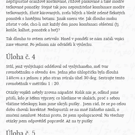
nepřípustné oranžově kostkované, růžově páskované a také modře
tečkované ponožky. Stejně tak jsou nepoužitelné kombinace modře
tečkovaných, žlutě károvaných, zcela bílých a bledě zeleně flekatých
ponožek s hnědými botami. Jinak snesu vše. Jak dlouho mohu
zůstat v cele, chci-li mít každý den jinou kombinaci oblečení (tj.
košile, kalhot, ponožek a bot)?
Tak dlouho to ovšem netrvalo. Hned v pondělí se nám začali vojáci
zase věnovat. Po jednom nás odváděli k výslechu.
Úloha č. 4
Stůl, jenž vyslýchající odděloval od vyslýchaného, měl tvar
4
rovnoběžníku o obvodu
. Jedna jeho úhlopříčka byla dlouhá
4
m
m
140
30
deg
a s jednou z jeho stran svírala úhel
. Sestrojte tento
140
c
c
m
m
30
deg
1
:
20
rovnoběžník v měřítku
.
1
:
20
Otázky vojáků nebyly zrovna nápadité. Kolik nás je, odkud jsme
přišli, kdo je šéfem výpravy, co hledáme ve skalách, proč s sebou
vláčíme teleskopy, kam jsme ukryli pušky... Jsem rád, že se po celou
dobu chovali korektně. Nedopustili se na mně žádného násilí, o
mučení nemluvě. Možná proto, že jsem spolupracoval: Na všechny
otázky jsem odpověděl popravdě. Až na ty pušky.
Úloha č. 5