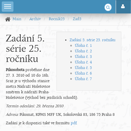
Main
Archiv
Rocnik25
Zad5
Zadání 5.
Zadání 5. série 25. ročníku
série 25.
Úloha č. 1
Úloha č. 2
ročníku
Úloha č. 3
Úloha č. 4
Úloha č. 5
Pikosobota
proběhne dne
Úloha č. 6
27. 3. 2010 od 10 do 16h.
Úloha č. 7
Sraz je u východu stanice
metra Nádraží Holešovice
směrem k nádraží Praha-
Holešovice (východ bez jezdících schodů).
Termín odeslání: 29. března 2010
Adresa:
Pikomat, KPMS MFF UK, Sokolovská 83, 186 75 Praha 8
Zadání je k dispozici také ve formátu
pdf
.