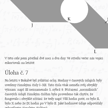
V této cele jsem přečkal dvě noci a dva dny. Ve středu večer nás vojáci
eskortovali na letiště.
Úloha č. 7
Na letišti v Bokalvě byl zvláštní orloj. Hodiny v časových údajích byly
uvedeny římskými čísly I--XII. Tato čísla však neměla svůj obvyklý
význam: např. III neznamenalo 3, nýbrž 9. Přiřazení „normálních“
časových údajů římským číslům bylo provedeno tak chytře, že
fungovalo i obvyklé sčítání: že tedy např. VIII hodin poté, co bylo II,
bylo X nebo že IX hodin po V bylo II. Jaké hodinové údaje odpovídaly