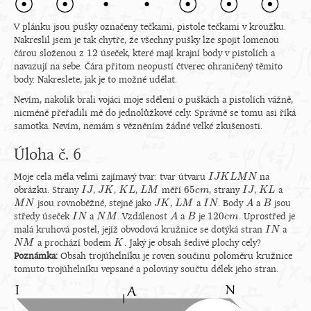
V plánku jsou pušky označeny tečkami, pistole tečkami v kroužku.
Nakreslil jsem je tak chytře, že všechny pušky lze spojit lomenou
12
čárou složenou z
úseček, které mají krajní body v pistolích a
12
navazují na sebe. Čára přitom neopustí čtverec ohraničený těmito
body. Nakreslete, jak je to možné udělat.
Nevím, nakolik brali vojáci moje sdělení o puškách a pistolích vážně,
nicméně přeřadili mě do jednolůžkové cely. Správně se tomu asi říká
samotka. Nevím, nemám s vězněním žádné velké zkušenosti.
Úloha č. 6
Moje cela měla velmi zajímavý tvar: tvar útvaru
na
I
I
J
J
K
K
L
M
L
N
M
N
65
obrázku. Strany
,
,
,
měří
, strany
,
a
I
I
J
J
J
J
K
K
K
K
L
L
L
L
M
M
65
c
c
m
m
I
I
J
J
K
K
L
L
jsou rovnoběžné, stejně jako
,
a
. Body
a
jsou
M
M
N
N
J
J
K
K
L
L
M
M
I
I
N
N
A
A
B
B
120
středy úseček
a
. Vzdálenost
a
je
. Uprostřed je
I
I
N
N
N
N
M
M
A
A
B
B
120
c
c
m
m
malá kruhová postel, jejíž obvodová kružnice se dotýká stran
a
I
I
N
N
a prochází bodem
. Jaký je obsah šedivé plochy cely?
N
N
M
M
K
K
Poznámka:
Obsah trojúhelníku je roven součinu poloměru kružnice
tomuto trojúhelníku vepsané a poloviny součtu délek jeho stran.