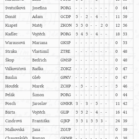
Svatušková
Josefína
PORG
-
-
-
-
-
-
-
0
64
Donát
Adam
GCDP
5
-
2
-
4
-
-
11
59
Kiapeš
Matěj
ZKON
5
5
0
-
-
2
0
12
56
Kadlec
Vojtěch
PORG
5
4
5
-
4
-
-
18
53
Warausová
Mariana
GKSP
-
-
-
-
-
-
-
0
53
Straka
Vlastimil
ZTRE
-
-
-
-
-
-
-
0
48
Škop
Bedřich
GMSP
-
-
-
-
-
-
-
0
48
Valkovičová
Radka
ZOKZ
-
-
-
-
-
-
-
0
47
Baulin
Gleb
GPKV
-
-
-
-
-
-
-
0
47
Houfek
Marek
ZCHP
-
5
-
-
-
-
-
5
46
Pelák
Šimon
PORG
-
-
-
-
-
-
-
0
44
Posch
Jaroslav
GMKR
3
-
3
-
5
-
-
11
42
Bárta
Vojtěch
GLIP
5
5
2
-
4
-
-
16
41
Cindrová
Františka
GJKP
5
5
1
5
5
3
-
24
39
Malkovská
Jana
ZGUP
-
-
-
-
-
-
-
0
39
Chasovskikh
Roman
GKMP
-
-
-
-
-
-
-
0
38