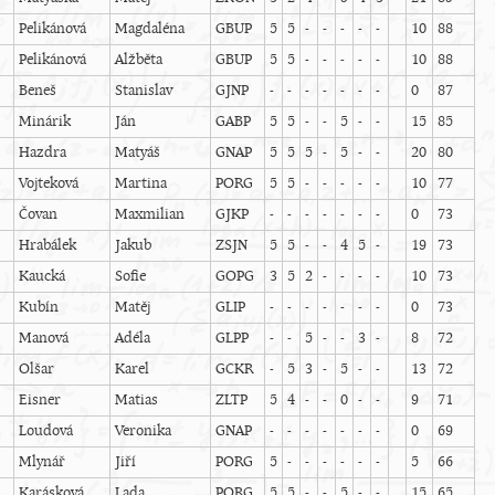
Pelikánová
Magdaléna
GBUP
5
5
-
-
-
-
-
10
88
Pelikánová
Alžběta
GBUP
5
5
-
-
-
-
-
10
88
Beneš
Stanislav
GJNP
-
-
-
-
-
-
-
0
87
Minárik
Ján
GABP
5
5
-
-
5
-
-
15
85
Hazdra
Matyáš
GNAP
5
5
5
-
5
-
-
20
80
Vojteková
Martina
PORG
5
5
-
-
-
-
-
10
77
Čovan
Maxmilian
GJKP
-
-
-
-
-
-
-
0
73
Hrabálek
Jakub
ZSJN
5
5
-
-
4
5
-
19
73
Kaucká
Sofie
GOPG
3
5
2
-
-
-
-
10
73
Kubín
Matěj
GLIP
-
-
-
-
-
-
-
0
73
Manová
Adéla
GLPP
-
-
5
-
-
3
-
8
72
Olšar
Karel
GCKR
-
5
3
-
5
-
-
13
72
Eisner
Matias
ZLTP
5
4
-
-
0
-
-
9
71
Loudová
Veronika
GNAP
-
-
-
-
-
-
-
0
69
Mlynář
Jiří
PORG
5
-
-
-
-
-
-
5
66
Karásková
Lada
PORG
5
5
-
-
5
-
-
15
65