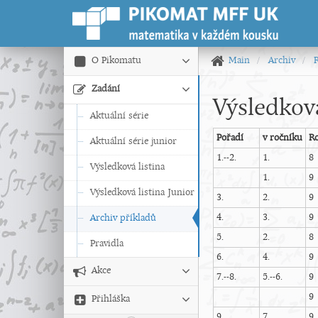
O Pikomatu
Main
Archiv
Zadání
Výsledková
Aktuální série
Pořadí
v ročníku
R
Aktuální série junior
1.--2.
1.
8
Výsledková listina
1.
9
Výsledková listina Junior
3.
2.
9
4.
3.
9
Archiv příkladů
5.
2.
8
Pravidla
6.
4.
9
Akce
7.--8.
5.--6.
9
9
Přihláška
9.
7.
9