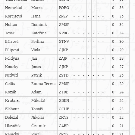
Nechvátal
Marek
PORG
-
-
-
-
-
-
-
0
36
Korejsová
Hana
ZPSP
-
-
-
-
-
-
-
0
35
Holtan
Dominik
GMSP
-
-
-
-
-
-
-
0
34
Tesař
Kateřina
NPRG
-
-
-
-
-
-
-
0
34
Břízová
Pavlína
GTNV
-
-
-
-
-
-
-
0
30
Filipová
Viola
GJKP
-
-
-
-
-
-
-
0
29
Foldyna
Jan
ZAJP
-
-
-
-
-
-
-
0
28
Koucky
Jonas
GJKP
-
-
-
-
-
-
-
0
27
Nedvěd
Patrik
ZSTD
-
-
-
-
-
-
-
0
25
Collis
Emma Tereza
GMSP
-
-
-
-
-
-
-
0
25
Kozák
Adam
ZTRE
-
-
-
-
-
-
-
0
24
Krubner
Mikuláš
GBEN
-
-
-
-
-
-
-
0
24
Blahout
Tomáš
GCHE
-
-
-
-
-
-
-
0
23
Doležal
Nikolas
ZKYS
-
-
-
-
-
-
-
0
22
Hlaváček
Čestmír
GABP
-
-
-
-
-
-
-
0
21
Kanický
Karel
ZKYS
-
-
-
-
-
-
-
0
21