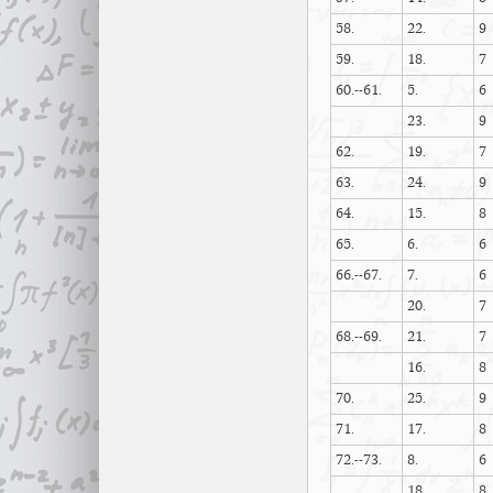
58.
22.
9
59.
18.
7
60.--61.
5.
6
23.
9
62.
19.
7
63.
24.
9
64.
15.
8
65.
6.
6
66.--67.
7.
6
20.
7
68.--69.
21.
7
16.
8
70.
25.
9
71.
17.
8
72.--73.
8.
6
18.
8