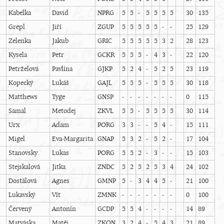
Kabelka
David
NPRG
5
5
-
5
5
5
5
30
135
Grepl
Jiří
ZGUP
5
5
5
5
5
-
-
25
129
Zelenka
Jakub
GRIC
5
5
5
5
5
3
2
28
123
Kysela
Petr
GCKR
5
5
5
-
4
3
-
22
120
Petrželová
Pavlína
GJKP
5
2
4
-
5
2
5
23
119
Kopecký
Lukáš
GAJL
5
5
5
-
5
5
5
30
118
Matthews
Tyge
GNSP
-
-
-
-
-
-
-
0
115
Samal
Metodej
ZKVL
5
5
-
5
5
5
5
30
114
Urx
Adam
PORG
3
3
-
-
5
4
-
15
111
Migel
Eva-Margarita
GNAP
5
3
2
-
5
2
-
17
104
Stanovsky
Lukas
PORG
5
5
2
-
3
-
-
15
103
Stejskalová
Jitka
ZNDC
5
2
5
2
5
3
4
24
102
Dostálová
Agnes
GMNP
5
-
3
4
4
5
-
21
100
Lukavský
Vít
ZMNK
-
-
-
-
-
-
-
0
100
Červený
Antonín
GCDP
5
5
4
-
-
-
-
14
89
Matyáska
Matěj
ZKON
3
2
4
-
5
4
3
21
89