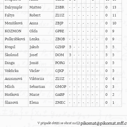
Dalrymple
Matteo
ZSBR
-
-
-
-
-
-
-
0
13
Faltys
Robert
ZLUZ
-
-
-
-
-
-
-
0
11
Menšíková
Anna
ZBJP
-
-
-
-
-
-
-
0
10
KOZMON
Olda
GPRE
-
-
-
-
-
-
-
0
9
Pulkrábková
Lenka
ZBOB
-
-
-
-
-
-
-
0
9
Kvapil
Jakub
GZHP
5
-
-
-
-
-
-
5
5
Školoud
Josef
DOM
5
-
-
-
-
-
-
5
5
Dinga
Jonáš
PORG
-
-
-
-
-
-
-
0
5
Vokůrka
Václav
GJKP
-
-
-
-
-
-
-
0
5
Anisimová
Viktoriia
ZLUZ
-
-
-
-
-
-
-
0
4
Mlích
Sebastian
GMOP
-
-
-
-
-
-
-
0
3
Hošková
Marie
GABP
-
-
-
-
-
-
-
0
2
Šlaisová
Elena
ZMEC
-
-
-
-
-
-
-
0
1
V případě obtíží se obrať na