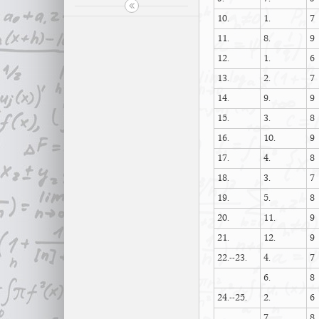
10.
1.
7
11.
8.
9
12.
1.
6
13.
2.
7
14.
9.
9
15.
3.
8
16.
10.
9
17.
4.
8
18.
3.
7
19.
5.
8
20.
11.
9
21.
12.
9
22.--23.
4.
7
6.
8
24.--25.
2.
6
7.
8