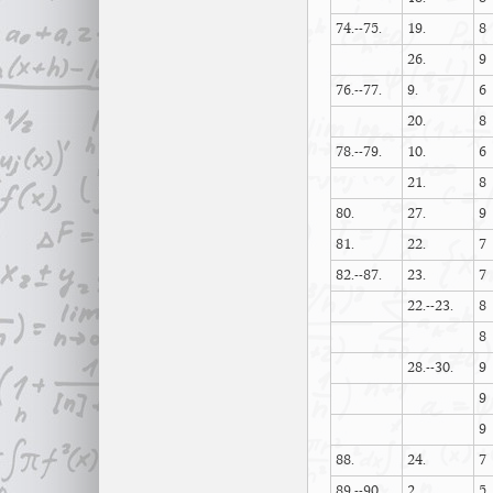
74.--75.
19.
8
26.
9
76.--77.
9.
6
20.
8
78.--79.
10.
6
21.
8
80.
27.
9
81.
22.
7
82.--87.
23.
7
22.--23.
8
8
28.--30.
9
9
9
88.
24.
7
89.--90.
2.
5