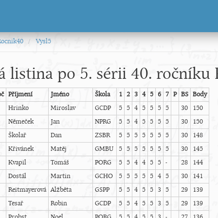
Rocnik40
Vysl5
 listina po 5. sérii 40. roční
oč
Příjmení
Jméno
Škola
1
2
3
4
5
6
7
P
BS
Body
Hrinko
Miroslav
GCDP
5
5
4
5
5
5
5
30
150
Němeček
Jan
NPRG
5
5
4
5
5
5
5
30
150
Školař
Dan
ZSBR
5
5
5
5
5
5
5
30
148
Křivánek
Matěj
GMBU
5
5
5
5
5
5
5
30
145
Kvapil
Tomáš
PORG
5
5
4
4
5
5
-
28
144
Dostál
Martin
GCHO
5
5
5
5
5
4
5
30
141
Reitmayerová
Alžběta
GSPP
5
5
4
5
5
3
5
29
139
Tesař
Robin
GCDP
5
5
4
5
5
3
5
29
139
Probst
Noel
PORG
5
5
4
5
5
3
-
27
136