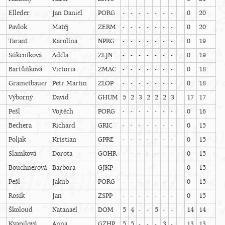
Elleder
Jan Daniel
PORG
-
-
-
-
-
-
-
0
20
Pavlok
Matěj
ZERM
-
-
-
-
-
-
-
0
20
Tarant
Karolína
NPRG
-
-
-
-
-
-
-
0
19
Súkeníková
Adéla
ZLJN
-
-
-
-
-
-
-
0
19
Bartůňková
Victoria
ZMAC
-
-
-
-
-
-
-
0
18
Grametbauer
Petr Martin
ZLOP
-
-
-
-
-
-
-
0
18
Výborný
David
GHUM
5
2
3
2
2
2
3
17
17
Pešl
Vojtěch
PORG
-
-
-
-
-
-
-
0
16
Bechera
Richard
GRIC
-
-
-
-
-
-
-
0
15
Poljak
Kristian
GPRE
-
-
-
-
-
-
-
0
15
Slamková
Dorota
GOHR
-
-
-
-
-
-
-
0
15
Bouchnerová
Barbora
GJKP
-
-
-
-
-
-
-
0
15
Pešl
Jakub
PORG
-
-
-
-
-
-
-
0
15
Rosík
Jan
ZSPP
-
-
-
-
-
-
-
0
15
Školoud
Natanael
DOM
5
4
-
-
5
-
-
14
14
Kvapilová
Anna
GZHP
5
5
-
-
-
3
-
13
13