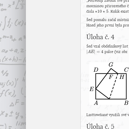
„Potřebuji zavolat své pr
mocninou přirozeného čís
⋆
10
⋆
5
čísla
. Kolik exis
⋆
10
⋆
5
Šed pomalu začal místním
Hned jeho první byla pr
Úloha č. 4
Šed vzal obdélníkový lis
|
|
=
4
palce (viz obr.
|
A
A
E
E
|
=
4
Lasttowňané využili své v
Úloha č. 5