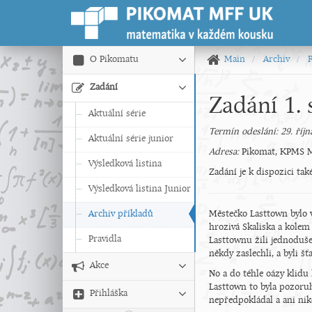
O Pikomatu
Main
Archiv
Zadání
Zadání 1. 
Aktuální série
Termín odeslání: 29. říjn
Aktuální série junior
Adresa:
Pikomat, KPMS MF
Výsledková listina
Zadání je k dispozici ta
Výsledková listina Junior
Archiv příkladů
Městečko Lasttown bylo 
hrozivá Skaliska a kolem
Pravidla
Lasttownu žili jednoduše,
někdy zaslechli, a byli š
Akce
No a do téhle oázy klidu
Lasttown to byla pozoruh
Přihláška
nepředpokládal a ani nikd