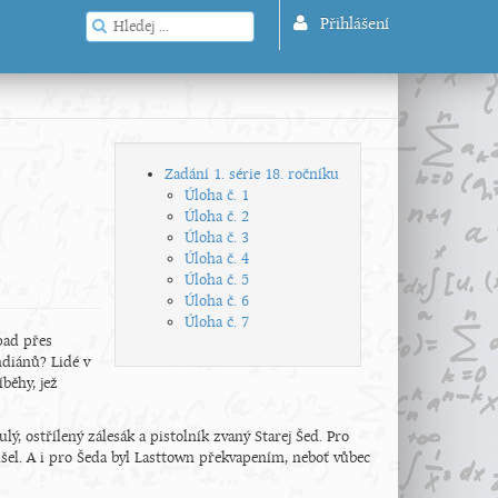
Přihlášení
Zadání 1. série 18. ročníku
Úloha č. 1
Úloha č. 2
Úloha č. 3
Úloha č. 4
Úloha č. 5
Úloha č. 6
Úloha č. 7
pad přes
ndiánů? Lidé v
běhy, jež
, ostřílený zálesák a pistolník zvaný Starej Šed. Pro
šel. A i pro Šeda byl Lasttown překvapením, neboť vůbec