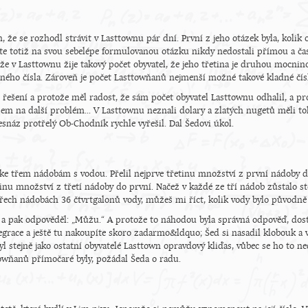
n, že se rozhodl strávit v Lasttownu pár dní. První z jeho otázek byla, koli
ste totiž na svou sebelépe formulovanou otázku nikdy nedostali přímou a č
 že v Lasttownu žije takový počet obyvatel, že jeho třetina je druhou mocnin
ého čísla. Zároveň je počet Lasttowňanů nejmenší možné takové kladné čísl
 řešení a protože měl radost, že sám počet obyvatel Lasttownu odhalil, a pro
m na další problém... V Lasttownu neznali dolary a zlatých nugetů měli tolik
nesnáz protřelý Ob-Chodník rychle vyřešil. Dal Šedovi úkol.
ke třem nádobám s vodou. Přelil nejprve třetinu množství z první nádoby
etinu množství z třetí nádoby do první. Načež v každé ze tří nádob zůstalo s
řech nádobách 36 čtvrtgalonů vody, můžeš mi říct, kolik vody bylo původně
l a pak odpověděl: „Můžu.“ A protože to náhodou byla správná odpověď, dosta
e legrace a ještě tu nakoupíte skoro zadarmo&ldquo; Šed si nasadil klobouk a
yl stejně jako ostatní obyvatelé Lasttown opravdový kliďas, vůbec se ho to ne
owňanů přímočaré byly, požádal Šeda o radu.