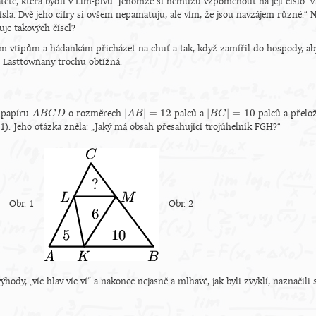
atetě, která bydlí v Lim-pivu. Jenomže si nemůžu vzpomenout na její číslo. Vím
la. Dvě jeho cifry si ovšem nepamatuju, ale vím, že jsou navzájem různé.“ 
tuje takových čísel?
 vtipům a hádankám přicházet na chuť a tak, když zamířil do hospody, aby
o Lasttowňany trochu obtížná.
|
|
=
12
|
|
=
10
t papíru
o rozměrech
palců a
palců a přelož
A
A
B
B
C
C
D
D
|
A
A
B
B
|
=
12
|
B
B
C
C
|
=
10
 1). Jeho otázka zněla: „Jaký má obsah přesahující trojúhelník FGH?“
Obr. 1
Obr. 2
ýhody, „víc hlav víc ví“ a nakonec nejasně a mlhavě, jak byli zvyklí, naznači