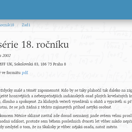
Rocnik18
Zad1
série 18. ročníku
a 2002
F UK, Sokolovská 83, 186 75 Praha 8
ké ve formátu
pdf
.
vždycky malé a téměř zapomenuté. Kdo by se taky plahočil tak daleko na zá
 ještě hrozivějších a nebezpečnějších indiánských osad plných krvelačných I
 dlouho a spokojeně. Za klidných večerů vysedávali u ohňů a vyprávěli si pří
ťastni, že se jich žádná z těchto zajímavých příhod netýká osobně.
 koncem Měsíce sklizně zavítal zde dosud neznámý, jinde ovšem velmi proslulý
odná událost, protože sem během posledních dvaceti let vůbec nikdo nepři
y neslyšel o tom, že za Skalisky je vůbec nějaká osada, natož město.