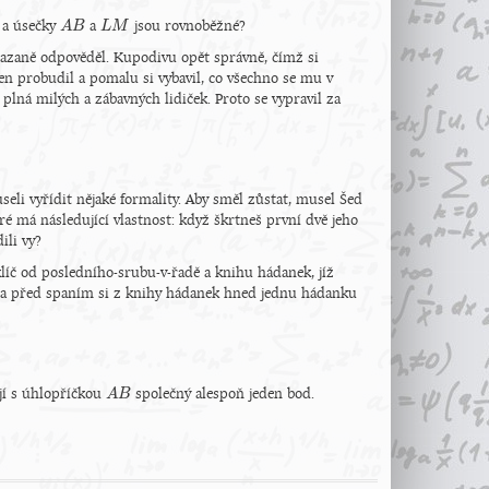
) a úsečky
a
jsou rovnoběžné?
A
A
B
B
L
L
M
M
mazaně odpověděl. Kupodivu opět správně, čímž si
en probudil a pomalu si vybavil, co všechno se mu v
 plná milých a zábavných lidiček. Proto se vypravil za
useli vyřídit nějaké formality. Aby směl zůstat, musel Šed
teré má následující vlastnost: když škrtneš první dvě jeho
ili vy?
líč od posledního-srubu-v-řadě a knihu hádanek, jíž
l a před spaním si z knihy hádanek hned jednu hádanku
ají s úhlopříčkou
společný alespoň jeden bod.
A
A
B
B