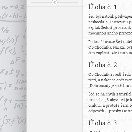
Úloha č. 1
Šed byl natolik překvape
zaskočila. V Lasttownu j
zeptal, Šedovi prozradil,
mocninou jiného přirozen
Po kratší úvaze Šed našel
Ob-Chodníka. Narazil ovše
čím zaplatit. Ale i tuto 
Úloha č. 2
Ob-Chodník zavedl Šeda 
třetí, a nakonec opět tř
„Dohromady je v těchto t
Šed se na chvíli zamysle
pro sebe. „S obyvateli j
omluvil a protože Šerif b
odpovědí -- prosby Lastt
Úloha č. 3