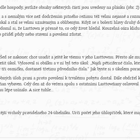
dle hospody, jestliže obsahy některých částí jsou uvedeny na plánku (obr. 2
il a s nemalým více než dodržením pitného režimu též velmi nejasně a roz
kal a stal se velmi uznávaným a oblíbeným. Když se s bolestí hlavy druhý d
omil si, že Lasttown je přesně to, co celý život hledal. Kouzelná oáza klidu
o příděl půdy nebo stavení a povolení zůstat.
ej Šed se nakonec chce usadit a ještě ke všemu v jeho Lasttownu. Přesto ale m
šit úkol. Vylosoval si obálku a v ní byl teto úkol: „Najdi pěticiferné číslo, k
lé tři osmičku, dostaneš třetinu původního čísla.“ Jak byste si s úkolem porad
bných úloh praxi a proto povolení k trvalému pobytu dostal. Dále obdržel k
ňan vybaven. Celý den až do večera spolu s ostatními Lasttowňany oslavova
mu lépe usínalo. A sice tuhle...
ější vrcholy pravidelného 24-úhelníku. Urči počet jeho úhlopříček, které m