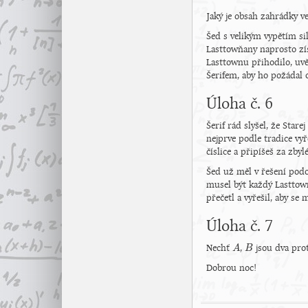
Jaký je obsah zahrádky ve
Šed s velikým vypětím s
Lasttowňany naprosto zís
Lasttownu přihodilo, uvěd
Šerifem, aby ho požádal 
Úloha č. 6
Šerif rád slyšel, že Star
nejprve podle tradice vyře
číslice a připíšeš za zby
Šed už měl v řešení podo
musel být každý Lasttow
přečetl a vyřešil, aby se 
Úloha č. 7
Nechť
,
jsou dva prot
A
A
B
B
Dobrou noc!