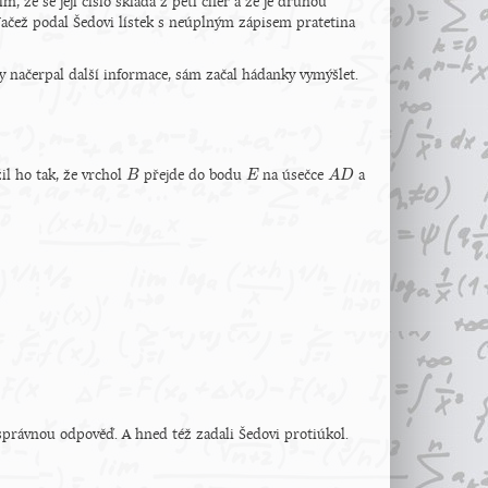
, že se její číslo skládá z pěti cifer a že je druhou
Načež podal Šedovi lístek s neúplným zápisem pratetina
 načerpal další informace, sám začal hádanky vymýšlet.
il ho tak, že vrchol
přejde do bodu
na úsečce
a
B
B
E
E
A
A
D
D
li správnou odpověď. A hned též zadali Šedovi protiúkol.