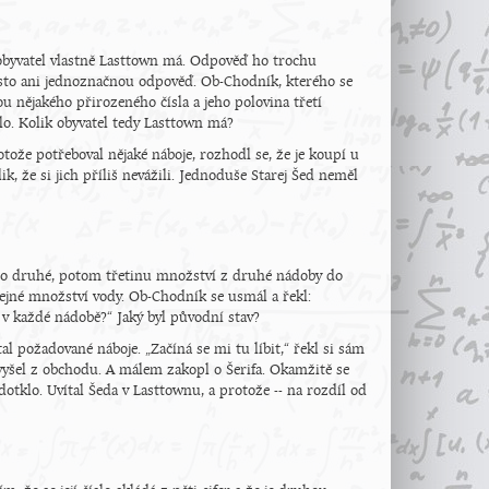
k obyvatel vlastně Lasttown má. Odpověď ho trochu
asto ani jednoznačnou odpověď. Ob-Chodník, kterého se
ou nějakého přirozeného čísla a jeho polovina třetí
o. Kolik obyvatel tedy Lasttown má?
tože potřeboval nějaké náboje, rozhodl se, že je koupí u
, že si jich příliš nevážili. Jednoduše Starej Šed neměl
 do druhé, potom třetinu množství z druhé nádoby do
tejné množství vody. Ob-Chodník se usmál a řekl:
 v každé nádobě?“ Jaký byl původní stav?
l požadované náboje. „Začíná se mi tu líbit,“ řekl si sám
 vyšel z obchodu. A málem zakopl o Šerifa. Okamžitě se
dotklo. Uvítal Šeda v Lasttownu, a protože -- na rozdíl od