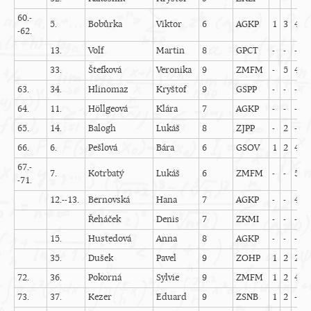
60.-
5.
Bobůrka
Viktor
6
AGKP
1
3
4
1
-62.
13.
Volf
Martin
8
GPCT
-
-
-
-
33.
Štefková
Veronika
9
ZMFM
-
5
4
-
63.
34.
Hlinomaz
Kryštof
9
GSPP
-
-
-
-
64.
11.
Höllgeová
Klára
7
AGKP
-
-
-
-
65.
14.
Balogh
Lukáš
8
ZJPP
-
2
-
-
66.
6.
Pešlová
Bára
6
GSOV
1
2
4
-
67.-
7.
Kotrbatý
Lukáš
6
ZMFM
-
-
5
-
-71.
12.--13.
Bernovská
Hana
7
AGKP
-
-
4
-
Řeháček
Denis
7
ZKMI
-
-
-
-
15.
Hustedová
Anna
8
AGKP
-
-
-
-
35.
Dušek
Pavel
9
ZOHP
1
2
2
0
72.
36.
Pokorná
Sylvie
9
ZMFM
1
2
4
-
73.
37.
Kezer
Eduard
9
ZSNB
1
2
-
-