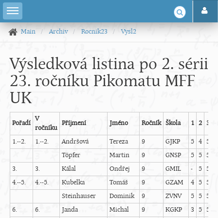
Main
Archiv
Rocnik23
Vysl2
Výsledková listina po 2. sérii
23. ročníku Pikomatu MFF
UK
V
Pořadí
Příjmení
Jméno
Ročník
Škola
1
2
3
4
ročníku
1.--2.
1.--2.
Andršová
Tereza
9
GJKP
5
4
5
5
Töpfer
Martin
9
GNSP
5
5
5
4
3.
3.
Kálal
Ondřej
9
GMIL
-
5
5
5
4.--5.
4.--5.
Kubelka
Tomáš
9
GZAM
4
5
5
3
Steinhauser
Dominik
9
ZVNV
5
5
5
4
6.
6.
Janda
Michal
9
KGKP
3
5
5
2