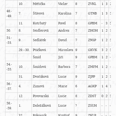
10.
Měřička
Václav
8
ZVKL
1
3
2
0
48.-
7.
Šťávová
Karolína
7
GTNB
1
3
5
0
-49.
11.
Kotrbatý
Pavel
8
GPBM
-
3
5
-
50.
8.
Seidlerová
Andrea
7
ZHOH
1
2
3
0
51.-
9.
Sedláček
David
7
ZNSP
1
2
5
-
-53.
29.--30.
Ptáčková
Miroslava
9
GKVK
3
2
5
-
Šmíd
Jiří
9
GPBM
1
2
-
-
54.-
10.
Šmídová
Barbora
7
ZMFM
1
2
-
-
-55.
31.
Dvořáková
Lucie
9
ZJPP
1
2
3
-
56.-
4.
Zimová
Marie
6
AGKP
1
4
1
0
-57.
12.
Pivovarská
Lucie
8
ZDST
0
2
5
-
58.-
1.
Doležálková
Lucie
?
ZSUH
-
-
-
-
-59.
32.
Rákosník
Kryštof
9
ZKLP
-
-
-
-