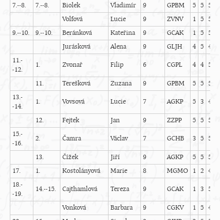
7.--8.
7.--8.
Biolek
Vladimír
9
GPBM
5
5
5
4
Volfová
Lucie
9
ZVNV
1
5
5
1
9.--10.
9.--10.
Beránková
Kateřina
9
GCAK
1
5
5
-
Jurásková
Alena
9
GLJH
4
5
4
0
11.-
1.
Zvonař
Filip
6
CGPL
4
4
5
2
-12.
11.
Terešková
Zuzana
9
GPBM
5
5
5
2
13.-
1.
Vovsová
Lucie
7
AGKP
5
3
4
4
-14.
12.
Fejtek
Jan
9
ZZPP
5
5
5
-
15.-
2.
Čamra
Václav
7
GCHB
3
5
5
-
-16.
13.
Čížek
Jiří
9
AGKP
5
5
5
-
17.
1.
Kostolányová
Marie
8
MGMO
1
2
4
4
18.-
14.--15.
Cajthamlová
Tereza
9
GCAK
1
3
5
5
-19.
Vonková
Barbara
9
CGKV
1
5
4
0