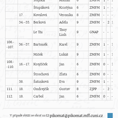
Stejskal
Roman
6
ZMFM
1
-
3
-
Štupáková
Kristýna
6
ZMFM
1
-
-
-
17.
Kovalová
Veronika
8
ZMFM
-
-
-
-
54.--55.
Berková
Adéla
9
ZMFM
-
2
3
-
Thuy
Le Thi
9
GNAP
-
-
-
-
Linh
106.-
56.--57.
Bartoněk
Karel
9
ZMFM
1
-
3
-
-107.
Míček
Lukáš
9
ZMFM
1
-
3
-
108.-
16.--17.
Krejčíček
Jan
6
ZMFM
0
-
3
-
-110.
Štrochová
Zlata
6
ZMFM
0
-
-
-
58.
Šašinková
Eva
9
ZMFM
1
-
-
-
111.
18.
Ondrejčík
Gustav
8
ZJPP
-
2
-
-
112.
18.
Carbol
Jan
6
ZMFM
0
-
-
-
V případě obtíží se obrať na