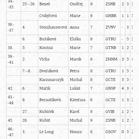
34.-
25.--26.
Beneš
Ondřej
9
ZSNB
2
3
5
-
-35.
Cvikýřová
Marie
9
GHBR
1
1
5
-
36.-
4.
Steinhauserová
Anna
7
ZVNV
-
3
5
-
-37.
6.
Bušáková
Eliška
8
GTRU
-
5
5
-
38.
5.
Koutná
Marie
7
GTNB
1
2
5
0
39.-
2.
Vícha
Marek
6
ZHNM
3
5
4
-
-41.
7.--8.
Dvořáková
Petra
8
GTRU
1
5
4
-
Kaczmarczyk
Michal
8
GCTE
5
5
-
-
42.
6.
Mařík
Lukáš
7
GNSP
4
3
4
-
43.-
9.
Bernatíková
Kateřina
8
GCTE
1
3
2
-
-44.
27.
Kubíček
Karel
9
GVIB
1
2
4
-
45.
28.
Kubát
Michal
9
ZSNB
1
2
5
1
46.-
3.
Le Long
Honza
6
GSOV
0
5
2
0
-47.