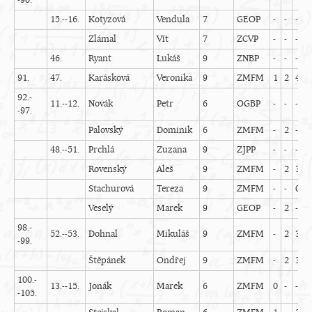
-90.
15.--16.
Kotyzová
Vendula
7
GEOP
-
-
-
-
Zlámal
Vít
7
ZCVP
-
-
-
-
46.
Ryant
Lukáš
9
ZNBP
-
-
-
-
91.
47.
Karásková
Veronika
9
ZMFM
1
2
4
-
92.-
11.--12.
Novák
Petr
6
OGBP
-
-
-
-
-97.
Palovský
Dominik
6
ZMFM
-
2
-
-
48.--51.
Prchlá
Zuzana
9
ZJPP
-
-
-
-
Rovenský
Aleš
9
ZMFM
-
2
3
-
Stachurová
Tereza
9
ZMFM
-
-
0
0
Veselý
Marek
9
GEOP
-
2
-
-
98.-
52.--53.
Dohnal
Mikuláš
9
ZMFM
-
2
3
-
-99.
Štěpánek
Ondřej
9
ZMFM
-
2
3
-
100.-
13.--15.
Jonák
Marek
6
ZMFM
0
-
-
-
-105.