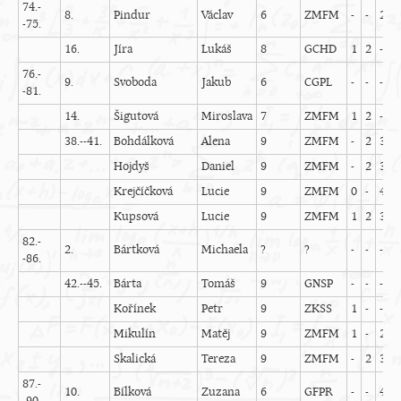
74.-
8.
Pindur
Václav
6
ZMFM
-
-
2
-
-75.
16.
Jíra
Lukáš
8
GCHD
1
2
-
-
76.-
9.
Svoboda
Jakub
6
CGPL
-
-
-
-
-81.
14.
Šigutová
Miroslava
7
ZMFM
1
2
-
-
38.--41.
Bohdálková
Alena
9
ZMFM
-
2
3
-
Hojdyš
Daniel
9
ZMFM
-
2
3
-
Krejčíčková
Lucie
9
ZMFM
0
-
4
-
Kupsová
Lucie
9
ZMFM
1
2
3
-
82.-
2.
Bártková
Michaela
?
?
-
-
-
-
-86.
42.--45.
Bárta
Tomáš
9
GNSP
-
-
-
-
Kořínek
Petr
9
ZKSS
1
-
-
-
Mikulín
Matěj
9
ZMFM
1
-
2
-
Skalická
Tereza
9
ZMFM
-
2
3
-
87.-
10.
Bílková
Zuzana
6
GFPR
-
-
4
-