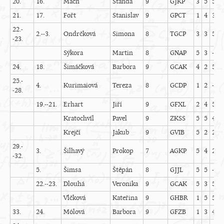
20.
16.
Mach
Standa
9
GJKP
3
5
5
-
21.
17.
Fořt
Stanislav
9
GPCT
1
4
3
1
22.-
2.--3.
Ondrčková
Simona
8
TGCP
3
3
5
0
-23.
Sýkora
Martin
8
GNAP
5
3
-
-
24.
18.
Šimáčková
Barbora
9
GCAK
4
2
5
3
25.-
4.
Kurimaiová
Tereza
8
GCDP
1
2
-
-
-28.
19.--21.
Erhart
Jiří
9
GFXL
2
4
5
4
Kratochvíl
Pavel
9
ZKSS
5
5
4
-
Krejčí
Jakub
9
GVIB
5
2
2
0
29.-
3.
Šilhavý
Prokop
7
AGKP
5
4
2
5
-32.
5.
Šimsa
Štěpán
8
GJJL
5
5
-
-
22.--23.
Dlouhá
Veronika
9
GCAK
5
3
5
-
Vlčková
Kateřina
9
GHBR
1
5
5
0
33.
24.
Mólová
Barbora
9
GFZB
1
3
4
-