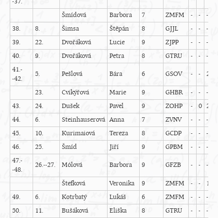
-37.
Šmídová
Barbora
7
ZMFM
-
-
-
-
38.
8.
Šimsa
Štěpán
8
GJJL
-
-
-
-
39.
22.
Dvořáková
Lucie
9
ZJPP
-
-
-
-
40.
9.
Dvořáková
Petra
8
GTRU
-
-
-
-
41.-
5.
Pešlová
Bára
6
GSOV
-
-
2
-
-42.
23.
Cvikýřová
Marie
9
GHBR
-
-
-
-
43.
24.
Dušek
Pavel
9
ZOHP
-
0
2
-
44.
6.
Steinhauserová
Anna
7
ZVNV
-
-
-
-
45.
10.
Kurimaiová
Tereza
8
GCDP
-
-
-
-
46.
25.
Šmíd
Jiří
9
GPBM
-
-
-
-
47.-
26.--27.
Mólová
Barbora
9
GFZB
-
-
-
-
-48.
Štefková
Veronika
9
ZMFM
-
-
1
-
49.
6.
Kotrbatý
Lukáš
6
ZMFM
-
-
-
-
50.
11.
Bušáková
Eliška
8
GTRU
-
-
-
-