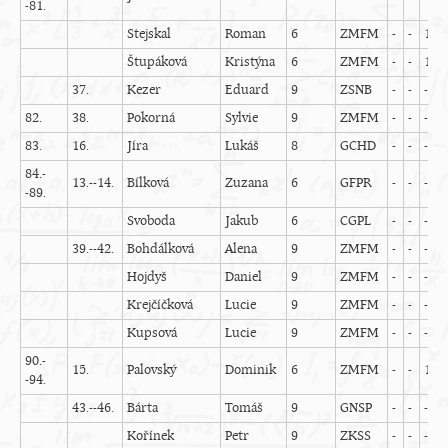
-81.
Stejskal
Roman
6
ZMFM
-
-
1
-
Štupáková
Kristýna
6
ZMFM
-
-
1
-
37.
Kezer
Eduard
9
ZSNB
-
-
-
-
82.
38.
Pokorná
Sylvie
9
ZMFM
-
-
-
-
83.
16.
Jíra
Lukáš
8
GCHD
-
-
-
-
84.-
13.--14.
Bílková
Zuzana
6
GFPR
-
-
-
-
-89.
Svoboda
Jakub
6
CGPL
-
-
-
-
39.--42.
Bohdálková
Alena
9
ZMFM
-
-
-
-
Hojdyš
Daniel
9
ZMFM
-
-
-
-
Krejčíčková
Lucie
9
ZMFM
-
-
-
-
Kupsová
Lucie
9
ZMFM
-
-
-
-
90.-
15.
Palovský
Dominik
6
ZMFM
-
-
1
-
-94.
43.--46.
Bárta
Tomáš
9
GNSP
-
-
-
-
Kořínek
Petr
9
ZKSS
-
-
-
-