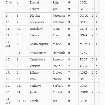
7.--8.
1.
Zvonař
Filip
6
CGPL
-
-
5
5
7.
Erhart
Jiří
9
GFXL
5
-
5
-
9.
8.
Dlouhá
Veronika
9
GCAK
5
4
3
-
10.
9.
Beránková
Kateřina
9
GCAK
5
1
3
-
11.
10.
Jurásková
Alena
9
GLJH
1
1
5
-
12.
1.
Sýkora
Martin
8
GNAP
-
5
5
4
13.-
2.
Kostolányová
Marie
8
MGMO
1
1
3
4
-14.
11.
Steinhauser
Dominik
9
ZVNV
-
-
-
-
15.
3.
Ondrčková
Simona
8
TGCP
5
1
3
0
16.
1.
Vovsová
Lucie
7
AGKP
-
5
-
4
17.
2.
Šilhavý
Prokop
7
AGKP
2
5
5
5
18.
12.
Kálal
Ondřej
9
GMIL
-
-
-
-
19.
13.
Vonková
Barbara
9
CGKV
-
-
5
-
20.
14.
Janda
Michal
9
KGKP
-
-
-
-
21.-
15.--16.
Fejtek
Jan
9
ZZPP
-
-
-
-
-22.