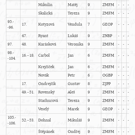
Mikulín
Matěj
9
ZMFM
-
-
-
-
Skalická
Tereza
9
ZMFM
-
-
-
-
95.-
17.
Kotyzová
Vendula
7
GEOP
-
-
-
-
-96.
47.
Ryant
Lukáš
9
ZNBP
-
-
-
-
97.
48.
Karásková
Veronika
9
ZMFM
-
-
-
-
98.-
16.--18.
Carbol
Jan
6
ZMFM
-
-
-
-
-104.
Krejčíček
Jan
6
ZMFM
-
-
-
-
Novák
Petr
6
OGBP
-
-
-
-
17.
Ondrejčík
Gustav
8
ZJPP
-
-
-
-
49.--51.
Rovenský
Aleš
9
ZMFM
-
-
-
-
Stachurová
Tereza
9
ZMFM
-
-
-
-
Veselý
Marek
9
GEOP
-
-
-
-
105.-
52.--53.
Dohnal
Mikuláš
9
ZMFM
-
-
-
-
-106.
Štěpánek
Ondřej
9
ZMFM
-
-
-
-