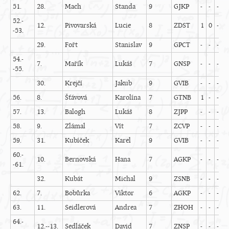
51.
28.
Mach
Standa
9
GJKP
-
-
-
-
52.-
12.
Pivovarská
Lucie
8
ZDST
1
0
-
0
-53.
29.
Fořt
Stanislav
9
GPCT
-
-
-
-
54.-
7.
Mařík
Lukáš
7
GNSP
-
-
-
-
-55.
30.
Krejčí
Jakub
9
GVIB
-
-
-
-
56.
8.
Šťávová
Karolína
7
GTNB
1
-
-
-
57.
13.
Balogh
Lukáš
8
ZJPP
-
-
-
-
58.
9.
Zlámal
Vít
7
ZCVP
-
-
-
-
59.
31.
Kubíček
Karel
9
GVIB
-
-
-
-
60.-
10.
Bernovská
Hana
7
AGKP
-
-
-
-
-61.
32.
Kubát
Michal
9
ZSNB
-
-
-
-
62.
7.
Bobůrka
Viktor
6
AGKP
-
-
-
-
63.
11.
Seidlerová
Andrea
7
ZHOH
-
-
-
-
64.-
12.--13.
Sedláček
David
7
ZNSP
-
-
-
-