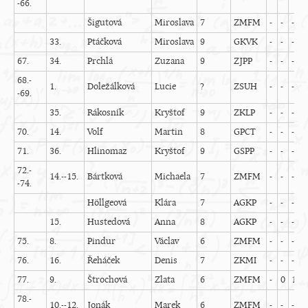
-66.
Šigutová
Miroslava
7
ZMFM
-
-
-
-
33.
Ptáčková
Miroslava
9
GKVK
-
-
-
-
67.
34.
Prchlá
Zuzana
9
ZJPP
-
-
-
-
68.-
1.
Doležálková
Lucie
?
ZSUH
-
-
-
-
-69.
35.
Rákosník
Kryštof
9
ZKLP
-
-
-
-
70.
14.
Volf
Martin
8
GPCT
-
-
-
-
71.
36.
Hlinomaz
Kryštof
9
GSPP
-
-
-
-
72.-
14.--15.
Bártková
Michaela
7
ZMFM
-
-
-
-
-74.
Höllgeová
Klára
7
AGKP
-
-
-
-
15.
Hustedová
Anna
8
AGKP
-
-
-
-
75.
8.
Pindur
Václav
6
ZMFM
-
-
-
-
76.
16.
Řeháček
Denis
7
ZKMI
-
-
-
-
77.
9.
Štrochová
Zlata
6
ZMFM
-
0
1
-
78.-
10.--12.
Jonák
Marek
6
ZMFM
-
-
-
-