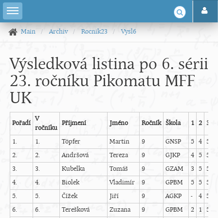
Main
Archiv
Rocnik23
Vysl6
Výsledková listina po 6. sérii
23. ročníku Pikomatu MFF
UK
V
Pořadí
Příjmení
Jméno
Ročník
Škola
1
2
3
4
ročníku
1.
1.
Töpfer
Martin
9
GNSP
5
4
5
4
2.
2.
Andršová
Tereza
9
GJKP
4
5
5
4
3.
3.
Kubelka
Tomáš
9
GZAM
3
5
5
4
4.
4.
Biolek
Vladimír
9
GPBM
5
5
5
5
5.
5.
Čížek
Jiří
9
AGKP
-
4
5
-
6.
6.
Terešková
Zuzana
9
GPBM
2
1
5
2