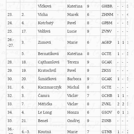
Vlčková
Kateřina
9
GHBR
-
-
3
-
23.
2.
Vícha
Marek
6
ZHNM
-
-
4
-
24.
4.
Kotrbatý
Pavel
8
GPBM
-
-
5
-
25.
17.
Volfová
Lucie
9
ZVNV
-
-
-
-
26.-
3.
Zimová
Marie
6
AGKP
1
1
1
0
-27.
5.
Bernatíková
Kateřina
8
GCTE
1
-
5
-
28.
18.
Cajthamlová
Tereza
9
GCAK
-
-
-
-
29.
19.
Kratochvíl
Pavel
9
ZKSS
-
-
-
-
30.
20.
Šimáčková
Barbora
9
GCAK
1
-
3
-
31.
6.
Kaczmarczyk
Michal
8
GCTE
-
-
-
-
32.
3.
Čamra
Václav
7
GCHB
1
1
-
-
33.
7.
Měřička
Václav
8
ZVKL
2
2
3
1
34.
4.
Le Long
Honza
6
GSOV
0
1
1
0
35.
21.
Beneš
Ondřej
9
ZSNB
-
-
-
-
36.-
4.--5.
Koutná
Marie
7
GTNB
1
-
2
-