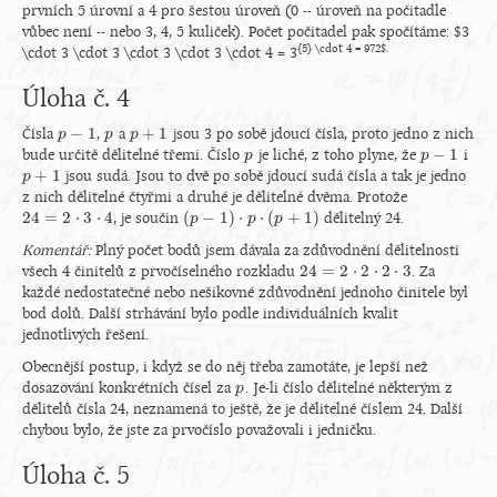
prvních 5 úrovní a 4 pro šestou úroveň (0 -- úroveň na počitadle
vůbec není -- nebo 3, 4, 5 kuliček). Počet počitadel pak spočítáme: $3
{5} \cdot 4 = 972$.
\cdot 3 \cdot 3 \cdot 3 \cdot 3 \cdot 4 = 3
Úloha č. 4
−
1
+
1
Čísla
,
a
jsou 3 po sobě jdoucí čísla, proto jedno z nich
p
p
−
1
p
p
p
p
+
1
−
1
bude určitě dělitelné třemi. Číslo
je liché, z toho plyne, že
i
p
p
p
p
−
1
+
1
jsou sudá. Jsou to dvě po sobě jdoucí sudá čísla a tak je jedno
p
p
+
1
z nich dělitelné čtyřmi a druhé je dělitelné dvěma. Protože
24
=
2
⋅
3
⋅
4
(
−
1
)
⋅
⋅
(
+
1
)
, je součin
dělitelný 24.
24
=
2
⋅
3
⋅
4
(
p
p
−
1
)
⋅
p
⋅
(
p
p
+
1
)
p
Komentář:
Plný počet bodů jsem dávala za zdůvodnění dělitelnosti
24
=
2
⋅
2
⋅
2
⋅
3
všech 4 činitelů z prvočíselného rozkladu
. Za
24
=
2
⋅
2
⋅
2
⋅
3
každé nedostatečné nebo nešikovné zdůvodnění jednoho činitele byl
bod dolů. Další strhávání bylo podle individuálních kvalit
jednotlivých řešení.
Obecnější postup, i když se do něj třeba zamotáte, je lepší než
dosazování konkrétních čísel za
. Je-li číslo dělitelné některým z
p
p
dělitelů čísla 24, neznamená to ještě, že je dělitelné číslem 24. Další
chybou bylo, že jste za prvočíslo považovali i jedničku.
Úloha č. 5