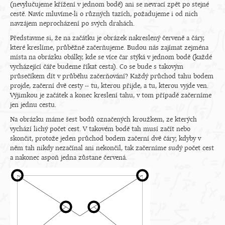
(nevylučujeme křížení v jednom bodě) ani se nevrací zpět po stejné
cestě. Navíc mluvíme-li o různých tazích, požadujeme i od nich
navzájem neprocházení po svých drahách.
Představme si, že na začátku je obrázek nakreslený červeně a čáry,
které kreslíme, průběžně začerňujeme. Budou nás zajímat zejména
místa na obrázku obálky, kde se více čar stýká v jednom bodě (každé
vycházející čáře budeme říkat cesta). Co se bude s takovým
průsečíkem dít v průběhu začerňování? Každý průchod tahu bodem
projde, začerní dvě cesty -- tu, kterou přijde, a tu, kterou vyjde ven.
Výjimkou je začátek a konec kreslení tahu, v tom případě začerníme
jen jednu cestu.
Na obrázku máme šest bodů označených kroužkem, ze kterých
vychází lichý počet cest. V takovém bodě tah musí začít nebo
skončit, protože jeden průchod bodem začerní dvě čáry; kdyby v
něm tah nikdy nezačínal ani nekončil, tak začerníme sudý počet cest
a nakonec aspoň jedna zůstane červená.