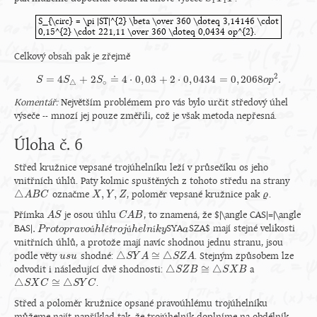
1
1
S_{\circ} = \pi |ST|^{2} \beta \over 360 \doteq 3,14146 \cdot
0,15^{2} \cdot 221,11 \over 360 \doteq 0,0434 op^{2}.
S_{\circ} = \pi |ST|^{2} \beta \over 360 \doteq 3,14146 \cdot0,15^{2
Celkový obsah pak je zřejmě
2
=
4
+
2
≐
4
⋅
0
,
03
+
2
⋅
0
,
0434
=
0
,
2068
.
S
S
S
=
4
S
△
S
+
2
S
∘
≐
4
⋅
0
,
03
+
2
⋅
0
,
0434
=
0
,
2068
o
p
2
.
o
p
∘
△
Komentář:
Největším problémem pro vás bylo určit středový úhel
výseče -- mnozí jej pouze změřili, což je však metoda nepřesná.
Úloha č. 6
Střed kružnice vepsané trojúhelníku leží v průsečíku os jeho
vnitřních úhlů. Paty kolmic spuštěných z tohoto středu na strany
△
,
,
označme
, poloměr vepsané kružnice pak
.
△
A
A
B
B
C
C
X
X
,
Y
,
Z
Y
Z
ϱ
ϱ
Přímka
je osou úhlu
, to znamená, že $|\angle CAS|=|\angle
A
A
S
S
C
C
A
A
B
B
.
BAS|
ú
é
ú
í
SYA
SZA$ mají stejné velikosti
.
P
P
r
o
r
t
o
o
t
p
o
r
p
a
r
v
a
o
v
ú
o
h
l
é
h
t
l
r
o
t
j
r
ú
o
h
j
e
l
h
n
í
e
k
l
y
n
k
y
a
a
vnitřních úhlů, a protože mají navíc shodnou jednu stranu, jsou
△
≅
△
podle věty
shodné:
. Stejným způsobem lze
u
u
s
s
u
u
△
S
S
Y
Y
A
≅
A
△
S
Z
A
S
Z
A
△
≅
△
odvodit i následující dvě shodnosti:
a
△
S
S
Z
Z
B
≅
B
△
S
X
B
S
X
B
△
≅
△
.
△
S
S
X
X
C
≅
C
△
S
Y
C
S
Y
C
Střed a poloměr kružnice opsané pravoúhlému trojúhelníku