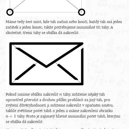
Máme tedy šest míst, kde tah začíná nebo končí, každý tah má jeden
začátek a jeden konec, takže potřebujeme minimálně tři tahy. A
skutečně, třemi tahy se obálka dá nakreslit.
Pokud umíme obálku nakreslit
tahy, můžeme nějaký tah
n
n
uprostřed přerušit a druhou půlku prohlásit za jiný tah, pro
zvýšení důvěryhodnosti ji můžeme nakreslit v opačném směru,
takhle zvětšíme počet tahů o jeden a máme nakreslení obrázku
+
1
tahy. Proto je zajímavý hlavně minimální počet tahů, kterými
n
n
+
1
se obálka dá nakreslit.