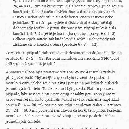
vydělit dvěma čísla z druhé skupiny (vydělíme tedy například 6,
26, 46 a 66), tím získáme čtyři čísla končící trojkou, jejich součin
končí jedničkou. Součin zbylých čísel z druhé skupiny končí
šestkou, neboť jednotliví činitelé končí jenom šestkou nebo
jedničkou. Tím nám po vydělení čísla v druhé skupině dají
dohromady šestku. V první skupině nám zbývají třikrát čísla
končící 1, 3, 7, 9 a ještě jedna trojka (ta zbyla po vydělení 15).
Celkem jejich součin tak bude končit sedmi. Dohromady tak
6
⋅
7
=
42
získáme číslo končící dvěma (protože
).
6
⋅
7
=
42
Ze všech tří případů dohromady tak dostaneme číslo končící dvěma,
8
⋅
2
⋅
2
=
32
protože
. Poslední nenulová cifra součinu $146 \cdot
8
⋅
2
⋅
2
=
32
145 \cdots 2 \cdot 1$ je tak 2.
Komentář:
Úloha byla poměrně obtížná. Pouze 9 řešitelů získalo
plný počet bodů. Nejčastější chybou bylo tvrzení, že poslední
nenulová cifra celého součinu závisí pouze na posledních číslicích
jednotlivých činitelů. To ale nemusí být pravda. Platí to pouze v
případě, kdy se v součinu nevyskytují násobky pěti. Toho jsme ve
vzorovém řešení často využívali. Pokud si však vezmeme například
5
⋅
4
=
20
součin
, tak ten má poslední nenulovou číslici 2, zatímco
5
⋅
4
=
20
25
⋅
24
=
600
má poslední nenulovou číslici 6, tedy jinou. Poslední
25
⋅
24
=
600
nenulovou číslici součinu tak ovlivňují i jiné než poslední číslice
jednotlivých činitelů.