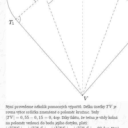
Nyní provedeme několik pomocných výpočtů. Délka úsečky
je
T
T
V
V
rovna výšce srdíčka zmenšené o poloměr kružnic. Tedy
|
|
=
0
,
55
−
0
,
15
=
0
,
4
. Díky faktu, že tečna je vždy kolná
|
T
T
V
V
|
=
0
,
55
−
0
,
15
=
0
,
4
o
p
o
p
na poloměr vedoucí do bodu jejího dotyku, platí: