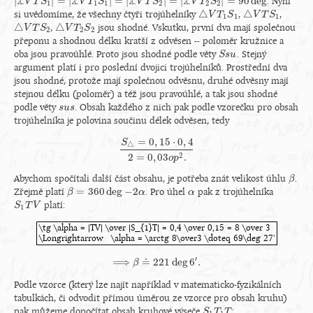
∡
∡
∡
∡
|
|
=
|
|
=
|
|
=
|
|
=
90
deg
. Nyní
|
∡
V
V
T
T
S
S
1
|
=
|
∡
V
T
1
V
S
1
T
|
=
|
∡
S
V
T
S
2
|
=
|
∡
V
V
T
T
S
2
S
2
|
=
90
deg
V
T
S
1
1
1
2
2
2
△
△
si uvědomíme, že všechny čtyři trojúhelníky
,
,
△
V
V
T
T
1
S
1
S
△
V
V
T
T
S
1
S
1
1
1
△
△
,
jsou shodné. Vskutku, první dva mají společnou
△
V
V
T
T
S
2
S
△
V
V
T
T
2
S
2
S
2
2
2
přeponu a shodnou délku kratší z odvěsen -- poloměr kružnice a
oba jsou pravoúhlé. Proto jsou shodné podle věty
. Stejný
S
S
s
s
u
u
argument platí i pro poslední dvojici trojúhelníků. Prostřední dva
jsou shodné, protože mají společnou odvěsnu, druhé odvěsny mají
stejnou délku (poloměr) a též jsou pravoúhlé, a tak jsou shodné
podle věty
. Obsah každého z nich pak podle vzorečku pro obsah
s
s
u
u
s
s
trojúhelníka je polovina součinu délek odvěsen, tedy
=
0
,
15
⋅
0
,
4
S
△
S
△
=
0
,
15
⋅
0
,
4
2
=
0
,
03
o
p
2
.
2
2
=
0
,
03
.
o
p
Abychom spočítali další část obsahu, je potřeba znát velikost úhlu
.
β
β
=
360
deg
−
2
Zřejmě platí
. Pro úhel
pak z trojúhelníka
β
β
=
360
deg
−
2
α
α
α
α
platí:
S
S
1
T
T
V
V
1
\tg \alpha = |TV| \over |S_{1}T| = 0,4 \over 0,15 = 8 \over 3
\Longrightarrow \alpha = \arctg 8\over3 \doteq 69\deg 27'
\tg \alpha = |TV| \over |S_{1}T| = 0,4 \over 0,15 = 8 \over 3\Longr
′
⟹
≐
221
deg
6
.
⟹
β
β
≐
221
deg
6
′
.
Podle vzorce (který lze najít například v matematicko-fyzikálních
tabulkách, či odvodit přímou úměrou ze vzorce pro obsah kruhu)
pak můžeme dopočítat obsah kruhové výseče
:
S
S
1
T
T
1
T
T