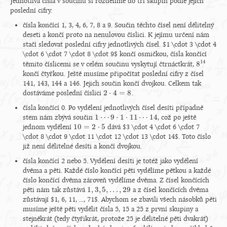
Jednotlivá čísla v součinu si rozdělíme do tří skupin podle jejich
poslední cifry.
čísla končící 1, 3, 4, 6, 7, 8 a 9. Součin těchto čísel není dělitelný
deseti a končí proto na nenulovou číslici. K jejímu určení nám
stačí sledovat poslední cifry jednotlivých čísel. $1 \cdot 3 \cdot 4
\cdot 6 \cdot 7 \cdot 8 \cdot 9$ končí osmičkou, čísla končící
14
8
těmito číslicemi se v celém součinu vyskytují čtrnáctkrát,
8
14
končí čtyřkou. Ještě musíme připočítat poslední cifry z čísel
141, 143, 144 a 146. Jejich součin končí dvojkou. Celkem tak
2
⋅
4
=
8
dostáváme poslední číslici
.
2
⋅
4
=
8
čísla končící 0. Po vydělení jednotlivých čísel desíti případně
1
⋯
9
⋅
1
⋅
11
⋯
14
stem nám zbývá součin
, což po ještě
1
⋯
9
⋅
1
⋅
11
⋯
14
10
=
2
⋅
5
jednom vydělení
dává $3 \cdot 4 \cdot 6 \cdot 7
10
=
2
⋅
5
\cdot 8 \cdot 9 \cdot 11 \cdot 12 \cdot 13 \cdot 14$. Toto číslo
již není dělitelné desíti a končí dvojkou.
čísla končící 2 nebo 5. Vydělení desíti je totéž jako vydělení
dvěma a pěti. Každé číslo končící pěti vydělíme pětkou a každé
číslo končící dvěma zároveň vydělíme dvěma. Z čísel končících
1
,
3
,
5
,
.
.
.
,
29
pěti nám tak zůstává
a z čísel končících dvěma
1
,
3
,
5
,
.
.
.
,
29
zůstávají $1, 6, 11, ..., 71$. Abychom se zbavili všech násobků pěti
musíme ještě pěti vydělit čísla 5, 15 a 25 z první skupiny a
stejněkrát (tedy čtyřikrát, protože 25 je dělitelné pěti dvakrát)