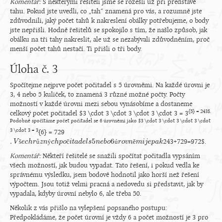
Komentář:
S některými řešiteli jsme se rozešli už při představě
tahu. Pokud jste uvedli, co „tah“ znamená pro vás, a rozumně jste
zdůvodnili, jaký počet tahů k nakreslení obálky potřebujeme, o body
jste nepřišli. Hodně řešitelů se spokojilo s tím, že našlo způsob, jak
obálku na tři tahy nakreslit, ale už se nezabývali zdůvodněním, proč
menší počet tahů nestačí. Ti přišli o tři body.
Úloha č. 3
Spočítejme nejprve počet počitadel s 5 úrovněmi. Na každé úrovni je
3, 4 nebo 5 kuliček, to znamená 3 různé možné počty. Počty
možností v každé úrovni mezi sebou vynásobíme a dostaneme
{5} = 243$.
celkový počet počitadel $3 \cdot 3 \cdot 3 \cdot 3 \cdot 3 = 3
Podobně spočítáme počet počitadel se 6 úrovněmi jako $3 \cdot 3 \cdot 3 \cdot 3 \cdot
3 \cdot 3 = 3
{6} = 729
.
5
6
š
ů
ý
č
ú
ě
243+729=972$.
.
V
V
š
e
c
e
h
c
r
h
ů
r
z
n
z
ý
n
c
h
c
p
h
o
č
p
i
o
t
a
d
i
t
e
a
l
s
d
5
e
n
l
s
e
b
o
n
6
e
ú
b
r
o
o
v
n
r
ě
o
m
v
i
n
j
e
p
m
a
k
i
j
e
p
a
k
Komentář:
Někteří řešitelé se snažili spočítat počitadla vypsáním
všech možností, jak budou vypadat. Tato řešení, i pokud vedla ke
správnému výsledku, jsem bodově hodnotil jako horší než řešení
výpočtem. Jsou totiž velmi pracná a nedovedu si představit, jak by
vypadala, kdyby úrovní nebylo 6, ale třeba 50.
Několik z vás přišlo na vylepšení popsaného postupu:
Předpokládáme, že počet úrovní je vždy 6 a počet možností je 3 pro