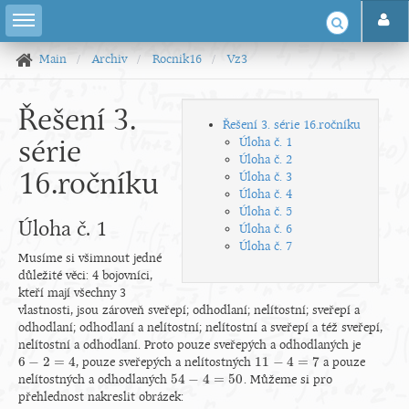
Main
Archiv
Rocnik16
Vz3
Řešení 3.
Řešení 3. série 16.ročníku
série
Úloha č. 1
Úloha č. 2
16.ročníku
Úloha č. 3
Úloha č. 4
Úloha č. 5
Úloha č. 1
Úloha č. 6
Úloha č. 7
Musíme si všimnout jedné
důležité věci: 4 bojovníci,
kteří mají všechny 3
vlastnosti, jsou zároveň sveřepí; odhodlaní; nelítostní; sveřepí a
odhodlaní; odhodlaní a nelítostní; nelítostní a sveřepí a též sveřepí,
nelítostní a odhodlaní. Proto pouze sveřepých a odhodlaných je
6
−
2
=
4
11
−
4
=
7
, pouze sveřepých a nelítostných
a pouze
6
−
2
=
4
11
−
4
=
7
54
−
4
=
50
nelítostných a odhodlaných
. Můžeme si pro
54
−
4
=
50
přehlednost nakreslit obrázek: