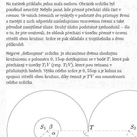
Na začátek příkladu jedna malá omluva. Obrázek srdíčka byl
poněkud neurčitý. Nebylo jasné, kde přesně přechází oblá část v
rovnou. Ve vašich řešeních se vyskytly v podstatě dva přístupy. První
a častější z nich odpovídá následujícímu vzorovému řešení a také
původně zamýšlené úloze. Druhý úlohu podstatně zjednodušil -- šlo
o to, že jste uvažovali, že oblouk přechází v úsečku přesně v úrovni
středů obou kružnic. Srdce se pak skládalo z trojúhelníka a dvou
půlkruhů.
Nejprve „definujeme“ srdíčko. Je ohraničeno dvěma shodnými
0
,
15
kružnicemi o poloměru
dotýkajícími se v bodě
, které pak
0
,
15
o
o
p
p
T
T
přecházejí v úsečky
(resp.
), které jsou tečnami v
T
T
1
V
V
T
T
2
V
V
1
2
0
,
55
příslušných bodech. Výška celého srdce je
a je kolmá na
0
,
55
o
o
p
p
spojnici středů obou kružnic, díky čemuž je
osa souměrnosti
T
T
V
V
celého srdíčka.