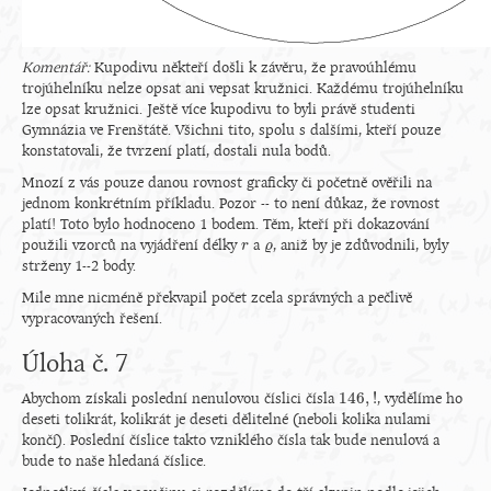
Komentář:
Kupodivu někteří došli k závěru, že pravoúhlému
trojúhelníku nelze opsat ani vepsat kružnici. Každému trojúhelníku
lze opsat kružnici. Ještě více kupodivu to byli právě studenti
Gymnázia ve Frenštátě. Všichni tito, spolu s dalšími, kteří pouze
konstatovali, že tvrzení platí, dostali nula bodů.
Mnozí z vás pouze danou rovnost graficky či početně ověřili na
jednom konkrétním příkladu. Pozor -- to není důkaz, že rovnost
platí! Toto bylo hodnoceno 1 bodem. Těm, kteří při dokazování
použili vzorců na vyjádření délky
a
, aniž by je zdůvodnili, byly
r
r
ϱ
ϱ
strženy 1--2 body.
Mile mne nicméně překvapil počet zcela správných a pečlivě
vypracovaných řešení.
Úloha č. 7
146
,
!
Abychom získali poslední nenulovou číslici čísla
, vydělíme ho
146
,
!
deseti tolikrát, kolikrát je deseti dělitelné (neboli kolika nulami
končí). Poslední číslice takto vzniklého čísla tak bude nenulová a
bude to naše hledaná číslice.