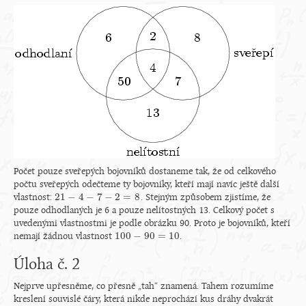
Počet pouze sveřepých bojovníků dostaneme tak, že od celkového
počtu sveřepých odečteme ty bojovníky, kteří mají navíc ještě další
21
−
4
−
7
−
2
=
8
vlastnost:
. Stejným způsobem zjistíme, že
21
−
4
−
7
−
2
=
8
pouze odhodlaných je 6 a pouze nelítostných 13. Celkový počet s
uvedenými vlastnostmi je podle obrázku 90. Proto je bojovníků, kteří
100
−
90
=
10
nemají žádnou vlastnost
.
100
−
90
=
10
Úloha č. 2
Nejprve upřesněme, co přesně „tah“ znamená. Tahem rozumíme
kreslení souvislé čáry, která nikde neprochází kus dráhy dvakrát