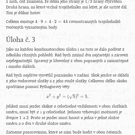
1
/
3
z nich, což znamená, že délka jeho strany je
hrany čtyřstěnu.
1
/
3
Druhá hrana, na které vrchol trojúhelníku má ležet, je ale určitě dál.
Tím je důkaz hotov.
4
⋅
9
+
4
⋅
2
=
44
Celkem existuje
rovnostranných trojúhelníků
4
⋅
9
+
4
⋅
2
=
44
tvořených vyznačenými body.
Úloha č. 3
Jako na každou kombinatorickou úlohu i na tuto se dalo podívat z
několika různých pohledů. Rád bych zmínil dva nejčastější a zároveň
nejelegantnější. Spravný je libovolný z obou popsaných a samozřejmě
i mnoho dalších.
Rád bych nejdříve vysvětlil poznámku v zadání. Skok jezdce se skládá
z jeho vodorovné složky a z jeho svislé složky. Celkovou délku skoku
spočítáme pomocí Pythagorovy věty:
–
2
2
2
+
=
(
5
)
=
5.
√
x
x
y
2
+
y
2
=
(
5
)
2
=
5.
Jelikož musí jezdec skákat o celočíselné vzdálenosti v obou složkách
směru, musí být
i
celočíselné. Jedinou vyhovující možností je
x
x
y
y
1
2
dvojice
a
. Proto se jezdec musí hnout o jedna v jedné složce
1
2
směru a o dva v druhé složce směru.
Začneme pozorováním, které se nám bude hodit v obou řešeních.