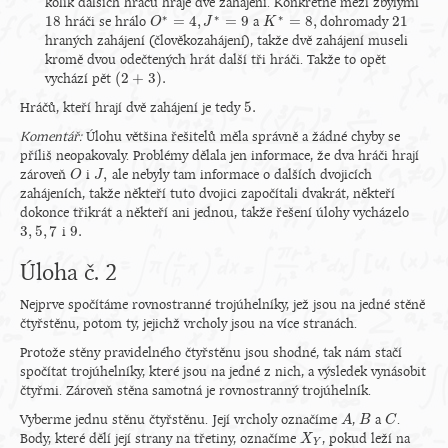
kolik dalších hráčů hraje dvě zahájení. Konkrétně mezi zbylými
∗
∗
∗
18
=
4
,
=
9
=
8
,
21
hráči se hrálo
a
dohromady
18
O
O
∗
=
4
,
J
∗
J
=
9
K
K
∗
=
8
,
21
hraných zahájení (člověkozahájení), takže dvě zahájení museli
kromě dvou odečtených hrát další tři hráči. Takže to opět
(
2
+
3
)
.
vychází pět
(
2
+
3
)
.
5.
Hráčů, kteří hrají dvě zahájení je tedy
5.
Komentář:
Úlohu většina řešitelů měla správně a žádné chyby se
příliš neopakovaly. Problémy dělala jen informace, že dva hráči hrají
,
zároveň
i
ale nebyly tam informace o dalších dvojicích
O
O
J
J
,
zahájeních, takže někteří tuto dvojici započítali dvakrát, někteří
dokonce třikrát a někteří ani jednou, takže řešení úlohy vycházelo
3
,
5
,
7
9.
i
3
,
5
,
7
9.
Úloha č. 2
Nejprve spočítáme rovnostranné trojúhelníky, jež jsou na jedné stěně
čtyřstěnu, potom ty, jejichž vrcholy jsou na více stranách.
Protože stěny pravidelného čtyřstěnu jsou shodné, tak nám stačí
spočítat trojúhelníky, které jsou na jedné z nich, a výsledek vynásobit
čtyřmi. Zároveň stěna samotná je rovnostranný trojúhelník.
Vyberme jednu stěnu čtyřstěnu. Její vrcholy označíme
,
a
.
A
A
B
B
C
C
Body, které dělí její strany na třetiny, označíme
, pokud leží na
X
X
Y
Y