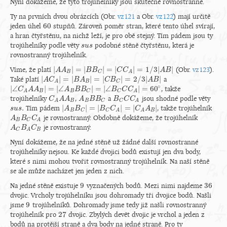
Nyní dokážeme, že tyto trojúhelníky jsou skutečně rovnostranné.
Ty na prvních dvou obrázcích (Obr.
vz121
a Obr.
vz122
) mají určitě
60
jeden úhel
stupňů. Zároveň poměr stran, které tento úhel svírají,
60
a hran čtyřstěnu, na nichž leží, je pro obě stejný. Tím pádem jsou ty
trojúhelníky podle věty
podobné stěně čtyřstěnu, která je
s
s
u
u
s
s
rovnostranný trojúhelník.
|
|
=
|
|
=
|
|
=
1
/
3
|
|
Víme, že platí
(Obr.
vz123
).
|
A
A
A
A
B
|
=
|
B
B
C
|
B
=
|
B
C
C
A
|
=
1
/
3
C
|
A
C
B
|
A
B
B
C
A
|
|
=
|
|
=
|
|
=
2
/
3
|
|
Také platí
a
|
A
A
C
C
A
|
=
|
B
A
B
B
|
=
|
A
C
B
C
|
=
2
/
3
C
|
A
B
B
|
A
B
B
C
A
∘
|
∠
|
=
|
∠
|
=
|
∠
|
=
60
, takže
|
∠
C
C
A
A
A
A
A
B
|
=
|
∠
A
B
B
B
A
C
|
=
B
|
∠
B
B
C
C
C
A
|
=
60
B
∘
C
C
B
B
C
C
A
A
trojúhelníky
,
a
jsou shodné podle věty
C
C
A
A
A
A
A
B
A
A
B
B
B
B
C
B
B
B
C
C
C
C
A
C
B
B
C
C
A
A
.
|
|
=
|
|
=
|
|
Tím pádem
, takže trojúhelník
s
s
u
u
s
s
.
|
A
A
B
B
B
C
|
=
|
B
C
C
A
B
|
=
|
C
C
A
A
B
|
C
A
B
B
C
C
A
A
je rovnostranný. Obdobně dokážeme, že trojúhelník
A
A
B
B
B
C
C
A
C
B
C
A
je rovnostranný.
A
A
C
B
B
A
C
B
C
B
C
A
Nyní dokážeme, že na jedné stěně už žádné další rovnostranné
trojúhelníky nejsou. Ke každé dvojici bodů existují jen dva body,
které s nimi mohou tvořit rovnostranný trojúhelník. Na naší stěně
se ale může nacházet jen jeden z nich.
9
36
Na jedné stěně existuje
vyznačených bodů. Mezi nimi najdeme
9
36
dvojic. Vrcholy trojúhelníku jsou dohromady tři dvojice bodů. Našli
9
jsme
trojúhelníků. Dohromady jsme tedy již našli rovnostranný
9
27
trojúhelník pro
dvojic. Zbylých devět dvojic je vrchol a jeden z
27
bodů na protější straně a dva body na jedné straně. Pro ty