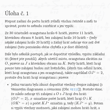
Úloha č. 1
Přepsat zadání do počtu hráčů zvládli všichni řešitelé a měli to
správně, proto to nebudu rozebírat a jen vypíši:
30
6
11
Ze
účastníků orangutana hrálo
hráčů, jezevce
hráčů,
30
6
11
8
10
křováckou obranu
hráčů, bez zahájení hrálo
hráčů – (tedy
8
10
nějaké zahájení hrálo 20 hráčů) a žádný hráč nehraje více než dvě
zahájení (tato poznámka občas chyběla a je dost důležitá).
Dále bylo několik postupů, jak se dopočítat výsledku, vypíšu základní
tři (které jste použili). Abych ušetřil místo, orangutana zkrátím na
,
.
jezevce na
a křováckou obranu na
Počty hráčů, kteří hrají
O
O
,
J
J
K
K
.
pouze tato zahájení budou mít hvězdičku, (abych tím odlišil hráče,
∗
=
2
,
kteří hrají orangutana a jen orangutana), takže například
O
O
J
J
∗
=
2
,
protože dva hráči hrají orangutana i jezevce.
Jedna varianta byla zkusit dopočítat všechny dvojice zahájení (s
Vennovým diagramem a rovnicemi (Obr.
vz111
)). Protože víme,
že nikdo nehraje tři zahájení a
s
hrají dva hráči
O
O
J
J
∗
(
=
2
)
,
označíme počet hráčů, kteří hrají
i
(
O
O
J
J
∗
=
2
)
,
x
x
O
O
K
K
∗
∗
∗
(
=
)
,
(
=
)
.
a počet
označím
tedy
Potom
(
O
O
K
K
∗
=
x
)
x
K
K
J
J
∗
y
y
,
(
K
K
J
∗
J
=
y
)
.
y
si vypíši všechny možnosti, jaká zahájení mohou hráči hrát, a