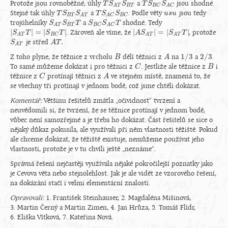
Protože jsou rovnoběžné, úhly
a
jsou shodné.
T
T
S
S
A
T
S
S
B
T
T
T
S
S
B
C
S
S
A
C
B
T
B
C
A
T
A
C
Stejně tak úhly
a
. Podle věty
jsou tedy
T
T
S
S
B
T
S
S
A
T
T
T
S
S
A
C
S
S
B
C
u
u
s
s
u
u
B
T
B
C
A
T
A
C
trojúhelníky
a
shodné. Tedy
S
S
A
T
S
S
B
T
T
T
S
S
B
C
S
S
A
C
T
T
B
T
B
C
A
T
A
C
|
|
=
|
|
|
|
=
|
|
. Zároveň ale víme, že
, protože
|
S
S
A
T
T
T
|
=
|
S
B
C
T
S
|
T
|
A
A
S
S
A
T
|
=
|
S
A
T
T
S
|
T
B
C
A
T
A
T
A
T
.
je střed
S
S
A
T
A
A
T
T
.
A
T
1
/
3
2
/
3
Z toho plyne, že těžnice z vrcholu
dělí těžnici z
na
a
.
B
B
A
A
1
/
3
2
/
3
To samé můžeme dokázat i pro těžnici z
. Jestliže ale těžnice z
i
C
C
B
B
těžnice z
protínají těžnici z
ve stejném místě, znamená to, že
C
C
A
A
se všechny tři protínají v jednom bodě, což jsme chtěli dokázat.
Komentář:
Většinu řešitelů zmátla „očividnost“ tvrzení a
neuvědomili si, že tvrzení, že se těžnice protínají v jednom bodě,
vůbec není samozřejmé a je třeba ho dokázat. Část řešitelů se sice o
nějaký důkaz pokusila, ale využívali při něm vlastnosti těžiště. Pokud
ale chceme dokázat, že těžiště existuje, nemůžeme používat jeho
vlastnosti, protože je v tu chvíli ještě „neznáme“.
Správná řešení nejčastěji využívala nějaké pokročilejší poznatky jako
je Cevova věta nebo stejnolehlost. Jak je ale vidět ze vzorového řešení,
na dokázání stačí i velmi elementární znalosti.
Opravovali:
1. František Steinhauser, 2. Magdaléna Mišinová,
3. Martin Černý a Martin Zimen, 4. Jan Hrůza, 5. Tomáš Flídr,
6. Eliška Vítková, 7. Kateřina Nová.