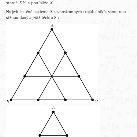
straně
a jsou blíže
.
X
X
Y
Y
X
X
9
Na jedné stěně najdeme
rovnostranných trojúhelníků, samotnou
9
8
:
stěnou daný a ještě těchto
8
: