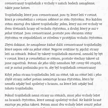
rovnostranný trojúhelník s vrcholy v našich bodech nenajdeme,
takže jsme hotovi.
Trojúhelníky, které jsou rovnostranné, jsou ty, které leží v rovině,
která je rovnoběžná s rovinou některé ze stěn čtyřstěnu. Pro každou
stěnu existují dva takové trojúhelníky: jeden, který má své vrcholy ve
dvou třetinách hrany od vrcholu čtyřstěnu, a druhý, který je má v
jedné třetině. Jsou rovnostranné, protože jsou obrazem stěny
čtyřstěnu ve stejnolehlosti se středem v protějším vrcholu čtyřstěnu.
Zbývá dokázat, že nenajdeme žádné další rovnostranné trojúhelníky,
které nejsou celé na jedné stěně. Nejprve uvážíme ty, jejichž strany
leží na stěnách. Pokud by takový trojúhelník existoval, nemohl by být
v rovině, která je rovnoběžná se stěnou, protože všechny takové už
60
jsme započítali. Potom ale jeho úhly nemohou být rovny
stupňů,
60
což je nutná podmínka pro to, aby byl trojúhelník rovnostranný.
Když jedna strana trojúhelníku leží na stěně, tak na stěně leží i jeho
zbylé strany, neboť potom neexistuje hrana čtyřstěnu, která by
neměla nějaký bod společný s hranou, na které leží nějaký bod
tohoto trojúhelníku.
Pokud trojúhelník nemá strany na stěnách, musí jeho vrcholy ležet
na hranách čtyřstěnu, které nemají společný vrchol. Ke každé hraně
existuje jen jedna taková. Potom musí dva vrcholy ležet uvnitř jedné