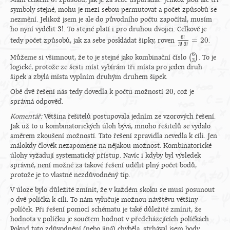
Mám celkem
způsobů, jak je za sebe uspořádat. Jelikož jsou ale tři
6
!
symboly stejné, mohu je mezi sebou permutovat a počet způsobů se
nezmění. Jelikož jsem je ale do původního počtu započítal, musím
3
!
ho nyní vydělit
. To stejné platí i pro druhou dvojici. Celkově je
3
!
6
!
=
20
tedy počet způsobů, jak za sebe poskládat šipky, roven
.
6
!
3
!
⋅
3
!
=
20
3
!
⋅
3
!
6
(
)
Můžeme si všimnout, že to je stejné jako kombinační číslo
. To je
(
6
3
)
3
logické, protože ze šesti míst vybírám tři místa pro jeden druh
šipek a zbylá místa vyplním druhým druhem šipek.
20
Obě dvě řešení nás tedy dovedla k počtu možností
, což je
20
správná odpověď.
Komentář:
Většina řešitelů postupovala jedním ze vzorových řešení.
Jak už to u kombinatorických úloh bývá, mnoho řešitelů se vydalo
směrem zkoušení možností. Tato řešení zpravidla nevedla k cíli. Jen
málokdy člověk nezapomene na nějakou možnost. Kombinatorické
úlohy vyžadují systematický přístup. Navíc i kdyby byl výsledek
správně, není možné za takové řešení udělit plný počet bodů,
protože je to vlastně nezdůvodněný tip.
V úloze bylo důležité zmínit, že v každém skoku se musí posunout
o dvě políčka k cíli. To nám vylučuje možnou návštěvu většiny
políček. Při řešení pomocí schématu je také důležité zmínit, že
hodnota v políčku je součtem hodnot v předcházejících políčkách.
Pokud tato zdůvodnění (nebo jiná) chyběla, strhával jsem body.