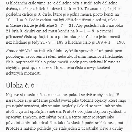
O hledaném čísle víme, že je dělitelné pěti a sudé, tedy dělitelné
2
⋅
5
=
10.
dvěma, takže je dělitelné i deseti
To znamená, že jeho
2
⋅
5
=
10.
0.
poslední číslice je
Číslo, které je o jedna menší, proto končí na
0.
10
−
1
=
9.
Podle zadání má být dělitelné třemi a sedmi, takže
10
−
1
=
9.
3
⋅
7
=
21.
můžeme říci, že je dělitelné
Aby poslední cifra násobku
3
⋅
7
=
21.
21
9
,
9
÷
1
=
9.
byla
druhý činitel musí končit na
Nejmenší
21
9
,
9
÷
1
=
9.
9
přirozené číslo splňující tuto podmínku je
. Číslo o jedno menší
9
21
⋅
9
=
189
189
+
1
=
190.
než hledané je tedy
a hledané číslo je
21
⋅
9
=
189
189
+
1
=
190.
Komentář:
Většina řešitelů úlohu vyřešila správně, ať už postupem
podobným vzorovému řešení nebo zkoušením možností hledaného
čísla, popřípadě čísla o jedno menší. Body jsem strhával hlavně za
chybějící postup, nenalezení hledaného čísla a nevyzkoušení
některých možností.
Úloha č. 6
Nejprve si musíme říct, co se stane, pokud se dvě osoby setkají. V
naší úloze si je můžeme představovat jako totožné objekty, které mají
jen nějaké označení, aby se nám nepletly. Pokud se srazí, tak se oba
otočí a vyrazí opačným směrem. Protože oba jdou stejnou rychlostí a
opačným směrem, než jakým přišli, a tento směr je stejný jako
původní směr toho druhého, tak nás vlastně počet srážek nezajímá.
Protože z našeho pohledu jde stále jeden z účastníků vlevo a druhý