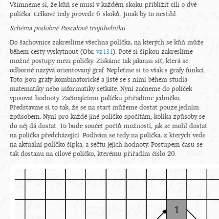
Všimneme si, že kůň se musí v každém skoku přiblížit cíli o dvě
6
políčka. Celkově tedy provede
skoků. Jinak by to nestihl.
6
Schéma podobné Pascalově trojúhelníku
Do šachovnice zakreslíme všechna políčka, na kterých se kůň může
během cesty vyskytnout (Obr.
vz131
). Poté si šipkou zakreslíme
možné postupy mezi políčky. Získáme tak jakousi síť, která se
odborně nazývá orientovaný graf. Nepleťme si to však s grafy funkcí.
Toto jsou grafy kombinatorické a jistě se s nimi během studia
matematiky nebo informatiky setkáte. Nyní začneme do políček
vpisovat hodnoty. Začínajícímu políčku přiřadíme jedničku.
Představme si to tak, že se na start můžeme dostat pouze jedním
způsobem. Nyní pro každé jiné políčko spočítám, kolika způsoby se
do něj dá dostat. To bude součet počtů možností, jak se mohl dostat
na políčka předcházející. Podívám se tedy na políčka, z kterých vede
na aktuální políčko šipka, a sečtu jejich hodnoty. Postupem času se
20
tak dostanu na cílové políčko, kterému přiřadím číslo
.
20