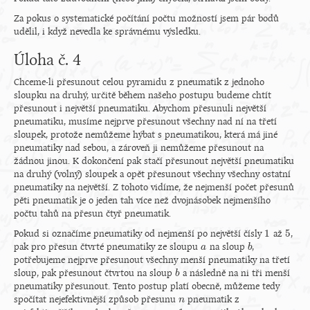
Za pokus o systematické počítání počtu možností jsem pár bodů
udělil, i když nevedla ke správnému výsledku.
Úloha č. 4
Chceme-li přesunout celou pyramidu z pneumatik z jednoho
sloupku na druhý, určitě během našeho postupu budeme chtít
přesunout i největší pneumatiku. Abychom přesunuli největší
pneumatiku, musíme nejprve přesunout všechny nad ní na třetí
sloupek, protože nemůžeme hýbat s pneumatikou, která má jiné
pneumatiky nad sebou, a zároveň ji nemůžeme přesunout na
žádnou jinou. K dokončení pak stačí přesunout největší pneumatiku
na druhý (volný) sloupek a opět přesunout všechny všechny ostatní
pneumatiky na největší. Z tohoto vidíme, že nejmenší počet přesunů
pěti pneumatik je o jeden tah více než dvojnásobek nejmenšího
počtu tahů na přesun čtyř pneumatik.
1
5
Pokud si označíme pneumatiky od nejmenší po největší čísly
až
,
1
5
pak pro přesun čtvrté pneumatiky ze sloupu
na sloup
,
a
a
b
b
potřebujeme nejprve přesunout všechny menší pneumatiky na třetí
sloup, pak přesunout čtvrtou na sloup
a následně na ni tři menší
b
b
pneumatiky přesunout. Tento postup platí obecně, můžeme tedy
spočítat nejefektivnější způsob přesunu
pneumatik z
n
n