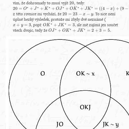
20
,
vím, že dohromady to musí vyjít
tedy:
20
,
∗
∗
∗
∗
∗
∗
20
=
+
+
+
+
+
=
(
(
4
−
)
+
(
9
−
20
=
O
∗
O
+
J
∗
+
K
J
∗
+
O
J
K
∗
+
O
K
O
∗
J
+
J
K
∗
=
O
(
(
K
4
−
x
)
+
(
J
9
−
K
y
)
+
(
8
−
x
−
y
)
+
(
2
x
)
+
(
x
)
+
(
y
)
)
20
=
23
−
−
.
z této rovnice mi vychází, že
To sice není
20
=
23
−
x
−
y
.
x
y
úplně hezký výsledek, protože mi zbyly dvě neznámé (
∗
∗
+
=
3
+
=
3
, popř.
, ale mě zajímá jen součet
x
x
+
y
=
3
y
O
O
K
K
∗
+
J
K
∗
J
K
=
3
∗
∗
∗
+
+
=
2
+
3
=
5.
všech dvojic, tedy že
O
O
J
J
∗
+
O
K
O
∗
K
+
J
K
∗
=
J
2
K
+
3
=
5.