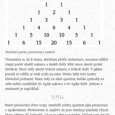
Počítání počtu permutací směrů
Všimneme si, že k tomu, abychom přešli šachovnici, musíme udělat
stejný počet skoků nahoru a skoků dolů. Kůň musí skočit právě
šestkrát. Musí tedy skočit třikrát nahoru a třikrát dolů. V jakém
pořadí to udělá, je však zcela na něm. Mohu tedy tyto směry
libovolně přeházet. Mám tedy za úkol spočítat, kolika způsoby za
sebe můžu naskládat tři šipky nahoru a tři šipky dolů. Jednou z
možností je například:
↑
↓
↑
↑
↓
↓
↑↓↑↑↓↓
Počet permutací dvou trojic symbolů můžu spočítat jako permutaci
s opakováním. Představím si nejdřív, že jsou všechny symboly různé.
6
!