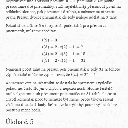
−
1
nejefektivnějšího způsobu přesunu
pneumatik. Ale pokud
n
n
−
1
přesouváme dvě pneumatiky, stačí nejefektivněji přesunout první na
odkladný sloupec, pak přesunout druhou, a nakonec na ni vrátit
3
první. Přesun dvojice pneumatik jde tedy nejlépe udělat na
tahy.
3
(
)
Pokud si označíme
nejmenší počet tahů pro přesun
t
t
(
n
n
)
n
n
pneumatik, můžeme spočítat:
(
2
)
=
3
,
t
(
3
)
=
2
⋅
(
2
)
+
1
=
7
,
t
t
t
(
2
)
=
3
,
t
(
3
)
=
2
⋅
t
(
2
)
+
1
=
7
,
t
(
4
)
=
2
⋅
t
(
3
)
+
1
=
15
,
t
(
5
)
=
2
⋅
t
(
4
)
+
(
4
)
=
2
⋅
(
3
)
+
1
=
15
,
t
t
(
5
)
=
2
⋅
(
4
)
+
1
=
31.
t
t
31
Nejmenší počet tahů na přesun pěti pneumatik je tedy
. Z tohoto
31
(
)
=
2
−
1
n
výpočtu také můžeme vypozorovat, že
.
t
t
(
n
n
)
=
2
n
−
1
Komentář:
Většina účastníků se dostala ke správnému výsledku,
pokud ne, často šlo jen o chybu z nepozornosti. Hodně řešitelů
31
našlo algoritmus jak přesunout pneumatiky na
tahů, ale často
31
chyběl komentář, proč to nemůže být méně, proto taková řešení
4
většinou dostala
body. Řešení, ve kterých byl pouze výsledek bez
4
postupu méně bodů.
Úloha č. 5