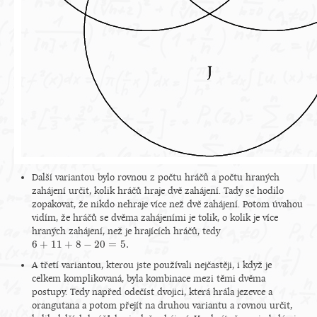
Další variantou bylo rovnou z počtu hráčů a počtu hraných
zahájení určit, kolik hráčů hraje dvě zahájení. Tady se hodilo
zopakovat, že nikdo nehraje více než dvě zahájení. Potom úvahou
vidím, že hráčů se dvěma zahájeními je tolik, o kolik je více
hraných zahájení, než je hrajících hráčů, tedy
6
+
11
+
8
−
20
=
5.
6
+
11
+
8
−
20
=
5.
A třetí variantou, kterou jste používali nejčastěji, i když je
celkem komplikovaná, byla kombinace mezi těmi dvěma
postupy. Tedy napřed odečíst dvojici, která hrála jezevce a
orangutana a potom přejít na druhou variantu a rovnou určit,