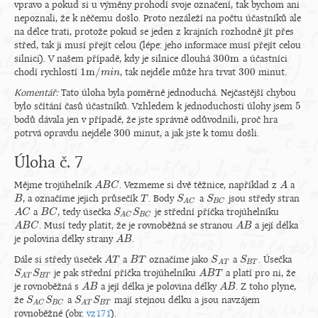
vpravo a pokud si u výměny prohodí svoje označení, tak bychom ani
nepoznali, že k něčemu došlo. Proto nezáleží na počtu účastníků ale
na délce trati, protože pokud se jeden z krajních rozhodně jít přes
střed, tak ji musí přejít celou (lépe: jeho informace musí přejít celou
300
m
silnici). V našem případě, kdy je silnice dlouhá
a účastníci
300
m
1
m
/
300
chodí rychlostí
, tak nejdéle může hra trvat
minut.
1
m
/
m
m
i
n
i
n
300
Komentář:
Tato úloha byla poměrně jednoduchá. Nejčastější chybou
5
bylo sčítání časů účastníků. Vzhledem k jednoduchosti úlohy jsem
5
bodů dávala jen v případě, že jste správně odůvodnili, proč hra
300
potrvá opravdu nejdéle
minut, a jak jste k tomu došli.
300
Úloha č. 7
Mějme trojúhelník
. Vezmeme si dvě těžnice, například z
a
A
A
B
B
C
C
A
A
, a označíme jejich průsečík
. Body
a
jsou středy stran
B
B
T
T
S
S
A
C
S
S
B
C
B
C
A
C
a
, tedy úsečka
je střední příčka trojúhelníku
A
A
C
C
B
B
C
C
S
S
A
C
S
S
B
C
B
C
A
C
. Musí tedy platit, že je rovnoběžná se stranou
a její délka
A
A
B
B
C
C
A
A
B
B
je polovina délky strany
.
A
A
B
B
Dále si středy úseček
a
označíme jako
a
. Úsečka
A
A
T
T
B
B
T
T
S
S
A
T
S
S
B
T
B
T
A
T
je pak střední příčka trojúhelníku
a platí pro ni, že
S
S
A
T
S
S
B
T
A
A
B
B
T
T
B
T
A
T
je rovnoběžná s
a její délka je polovina délky
. Z toho plyne,
A
A
B
B
A
A
B
B
že
a
mají stejnou délku a jsou navzájem
S
S
A
C
S
S
B
C
S
S
A
T
S
S
B
T
B
T
B
C
A
C
A
T
rovnoběžné (obr.
vz171
).