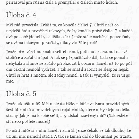
přiřazoval jim různá čísla a přemýšlel o číslech místo lidech.
Úloha č. 4
7
Měl rád prvočísla. Zvlášť ta, co končila číslicí
. Chtěl najít co
7
7
nejdelší řadu prvočísel takových, že by končila právě číslicí
a každá
7
10
dvě po sobě jdoucí by se lišila o
. Jenže stále nacházel pouze řady
10
se dvěma takovými prvočísly, nikdy víc. Víte proč?
Jenže přes všechnu snahu velitel usnul, potichu se sesunul na své
stoličce a začal chrápat. A tak se přepočítávalo dál, řada se pomalu
nehýbala a slunce se začalo přibližovat k obzoru. Iameh už to po půl
dni čekání nemohl vydržet, a tak se snažil zabavit se alespoň nějak.
Chtěl si hrát s míčem, ale žádný neměl, a tak si vymyslel, že si ušije
míč.
Úloha č. 5
Jenže jak ušít míč? Měl malé ústřižky z kůže ve tvaru pravidelných
šestiúhelníků a pravidelných trojúhelníků, které měly stejnou délku
strany. Jak je má k sobě sešít, aby získal uzavřený míč? (Nakreslete
síť nebo pošlete model.)
Po ušití míče si s ním Iameh i zahrál. Jenže čekalo se tak dlouho, že
už ani míč nemohl stačit. A tak se Iameh dal do bloumání po tržišti.