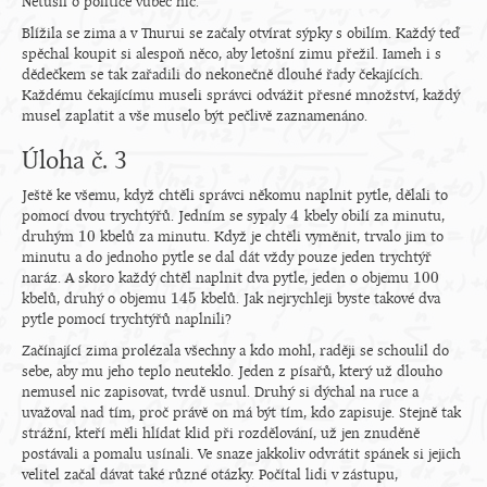
Netušil o politice vůbec nic.
Blížila se zima a v Thurui se začaly otvírat sýpky s obilím. Každý teď
spěchal koupit si alespoň něco, aby letošní zimu přežil. Iameh i s
dědečkem se tak zařadili do nekonečně dlouhé řady čekajících.
Každému čekajícímu museli správci odvážit přesné množství, každý
musel zaplatit a vše muselo být pečlivě zaznamenáno.
Úloha č. 3
Ještě ke všemu, když chtěli správci někomu naplnit pytle, dělali to
4
pomocí dvou trychtýřů. Jedním se sypaly
kbely obilí za minutu,
4
10
druhým
kbelů za minutu. Když je chtěli vyměnit, trvalo jim to
10
minutu a do jednoho pytle se dal dát vždy pouze jeden trychtýř
100
naráz. A skoro každý chtěl naplnit dva pytle, jeden o objemu
100
145
kbelů, druhý o objemu
kbelů. Jak nejrychleji byste takové dva
145
pytle pomocí trychtýřů naplnili?
Začínající zima prolézala všechny a kdo mohl, raději se schoulil do
sebe, aby mu jeho teplo neuteklo. Jeden z písařů, který už dlouho
nemusel nic zapisovat, tvrdě usnul. Druhý si dýchal na ruce a
uvažoval nad tím, proč právě on má být tím, kdo zapisuje. Stejně tak
strážní, kteří měli hlídat klid při rozdělování, už jen znuděně
postávali a pomalu usínali. Ve snaze jakkoliv odvrátit spánek si jejich
velitel začal dávat také různé otázky. Počítal lidi v zástupu,