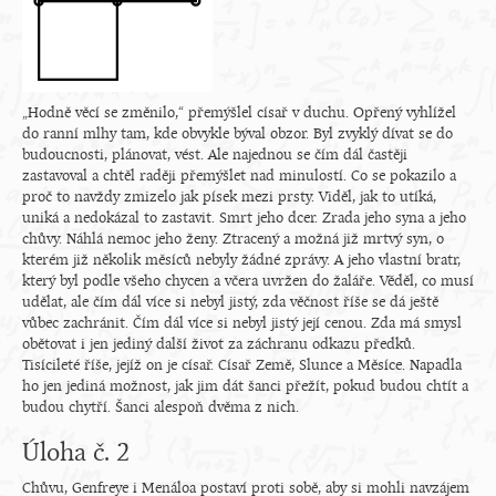
„Hodně věcí se změnilo,“ přemýšlel císař v duchu. Opřený vyhlížel
do ranní mlhy tam, kde obvykle býval obzor. Byl zvyklý dívat se do
budoucnosti, plánovat, vést. Ale najednou se čím dál častěji
zastavoval a chtěl raději přemýšlet nad minulostí. Co se pokazilo a
proč to navždy zmizelo jak písek mezi prsty. Viděl, jak to utíká,
uniká a nedokázal to zastavit. Smrt jeho dcer. Zrada jeho syna a jeho
chůvy. Náhlá nemoc jeho ženy. Ztracený a možná již mrtvý syn, o
kterém již několik měsíců nebyly žádné zprávy. A jeho vlastní bratr,
který byl podle všeho chycen a včera uvržen do žaláře. Věděl, co musí
udělat, ale čím dál více si nebyl jistý, zda věčnost říše se dá ještě
vůbec zachránit. Čím dál více si nebyl jistý její cenou. Zda má smysl
obětovat i jen jediný další život za záchranu odkazu předků.
Tisícileté říše, jejíž on je císař. Císař Země, Slunce a Měsíce. Napadla
ho jen jediná možnost, jak jim dát šanci přežít, pokud budou chtít a
budou chytří. Šanci alespoň dvěma z nich.
Úloha č. 2
Chůvu, Genfreye i Menáloa postaví proti sobě, aby si mohli navzájem