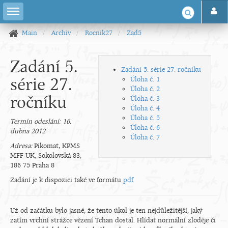
Main
Archiv
Rocnik27
Zad5
Zadání 5.
Zadání 5. série 27. ročníku
série 27.
Úloha č. 1
Úloha č. 2
ročníku
Úloha č. 3
Úloha č. 4
Úloha č. 5
Termín odeslání: 16.
Úloha č. 6
dubna 2012
Úloha č. 7
Adresa:
Pikomat, KPMS
MFF UK, Sokolovská 83,
186 75 Praha 8
Zadání je k dispozici také ve formátu
pdf
.
Už od začátku bylo jasné, že tento úkol je ten nejdůležitější, jaký
zatím vrchní strážce vězení Tchan dostal. Hlídat normální zloděje či