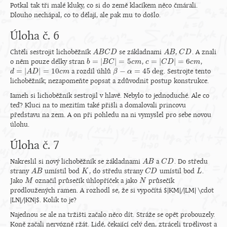
Potkal tak tři malé kluky, co si do země klacíkem něco čmárali.
Dlouho nechápal, co to dělají, ale pak mu to došlo.
Úloha č. 6
Chtěli sestrojit lichoběžník
se základnami
,
. A znali
A
A
B
B
C
C
D
D
A
A
B
B
C
C
D
D
=
|
|
=
5
=
|
|
=
6
o něm pouze délky stran
,
,
b
b
=
|
B
C
B
|
=
5
C
c
m
c
m
c
c
=
|
C
D
C
|
=
6
D
c
m
c
m
=
|
|
=
10
−
=
45
deg
a rozdíl úhlů
. Sestrojte tento
d
d
=
|
A
D
A
|
=
D
10
c
m
c
m
β
β
−
α
=
α
45
deg
lichoběžník; nezapomeňte popsat a zdůvodnit postup konstrukce.
Iameh si lichoběžník sestrojil v hlavě. Nebylo to jednoduché. Ale co
teď? Kluci na to mezitím také přišli a domalovali princovu
představu na zem. A on při pohledu na ni vymyslel pro sebe novou
úlohu.
Úloha č. 7
Nakreslil si nový lichoběžník se základnami
a
. Do středu
A
A
B
B
C
C
D
D
strany
umístil bod
, do středu strany
umístil bod
.
A
A
B
B
K
K
C
C
D
D
L
L
Jako
označil průsečík úhlopříček a jako
průsečík
M
M
N
N
prodloužených ramen. A rozhodl se, že si vypočítá $|KM|/|LM| \cdot
|LN|/|KN|$. Kolik to je?
Najednou se ale na tržišti začalo něco dít. Stráže se opět probouzely.
Koně začali nervózně ržát. Lidé, čekající celý den, ztráceli trpělivost a