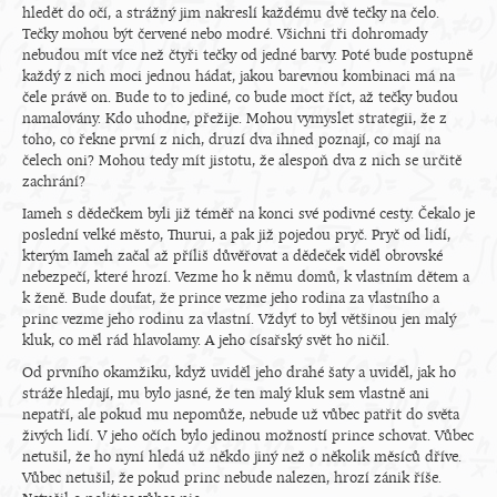
hledět do očí, a strážný jim nakreslí každému dvě tečky na čelo.
Tečky mohou být červené nebo modré. Všichni tři dohromady
nebudou mít více než čtyři tečky od jedné barvy. Poté bude postupně
každý z nich moci jednou hádat, jakou barevnou kombinaci má na
čele právě on. Bude to to jediné, co bude moct říct, až tečky budou
namalovány. Kdo uhodne, přežije. Mohou vymyslet strategii, že z
toho, co řekne první z nich, druzí dva ihned poznají, co mají na
čelech oni? Mohou tedy mít jistotu, že alespoň dva z nich se určitě
zachrání?
Iameh s dědečkem byli již téměř na konci své podivné cesty. Čekalo je
poslední velké město, Thurui, a pak již pojedou pryč. Pryč od lidí,
kterým Iameh začal až příliš důvěřovat a dědeček viděl obrovské
nebezpečí, které hrozí. Vezme ho k němu domů, k vlastním dětem a
k ženě. Bude doufat, že prince vezme jeho rodina za vlastního a
princ vezme jeho rodinu za vlastní. Vždyť to byl většinou jen malý
kluk, co měl rád hlavolamy. A jeho císařský svět ho ničil.
Od prvního okamžiku, když uviděl jeho drahé šaty a uviděl, jak ho
stráže hledají, mu bylo jasné, že ten malý kluk sem vlastně ani
nepatří, ale pokud mu nepomůže, nebude už vůbec patřit do světa
živých lidí. V jeho očích bylo jedinou možností prince schovat. Vůbec
netušil, že ho nyní hledá už někdo jiný než o několik měsíců dříve.
Vůbec netušil, že pokud princ nebude nalezen, hrozí zánik říše.