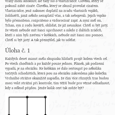
vrahy mohl kdokoliv, ale tady šlo o vlastizrádce. Člověka, který se
pokusil zabít císaře. Člověka, který se zkusil provolat císařem.
Vlastizrádce, jenž nakonec doplatil na zradu vlastních vojáků,
žoldnéřů, jimž někdo nezaplatil včas, a tak nebojovali. Jejich vojsko
bylo přemoženo, rozprášeno a vzdorocísař zajat. A nyní měl on,
Tchan, syn z rodu kovářů, ohlídat, že již neunikne. Chtěl si být jistý,
že vězeň nebude mít šanci uprchnout a nikdo z dalších zrádců,
kteří s ním byli zavřeni v kobkách, nebude mít šanci mu pomoci.
Chtěl si být jistý. A tak přemýšlel, jak to udělat.
Úloha č. 1
Každých deset minut měla skupinka hlídačů projít kolem všech cel.
Po všech chodbách a po každé pouze jednou. Plánek, jak podzemí
vypadá, je na obrázku. Ke kobkám se dalo sestoupit po několika
točitých schodištích, která jsou na obrázku zakreslena jako kolečka.
Vrchního strážce okamžitě napadlo, že čím více různých tras budou
moci volit strážní při kontrole, tím těžší bude pro vězně odhadnout,
kdy a odkud přijdou. Jenže kolik cest tak může být?