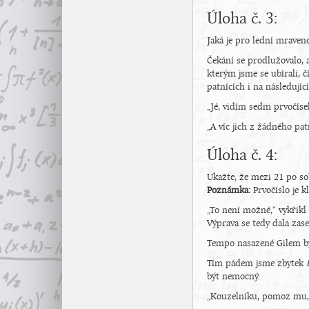
Úloha č. 3:
Jaká je pro lední mraven
Čekání se prodlužovalo, a
kterým jsme se ubírali, č
patnících i na následujíc
„Jé, vidím sedm prvočísel
„A víc jich z žádného pa
Úloha č. 4:
Ukažte, že mezi 21 po so
Poznámka:
Prvočíslo je k
„To není možné,“ vykřikl 
Výprava se tedy dala zas
Tempo nasazené Gilem bylo
Tím pádem jsme zbytek
být nemocný.
„Kouzelníku, pomoz mu,“