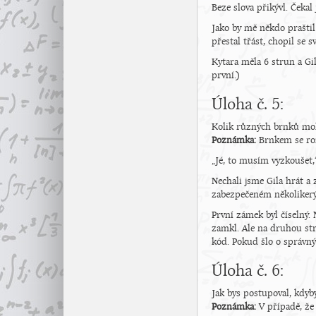
Beze slova přikývl. Čekal
Jako by mě někdo praštil
přestal třást, chopil se s
Kytara měla 6 strun a Gil
první.)
Úloha č. 5:
Kolik různých brnků moh
Poznámka:
Brnkem se ro
„Jé, to musím vyzkoušet,
Nechali jsme Gila hrát a 
zabezpečeném několiker
První zámek byl číselný.
zamkl. Ale na druhou st
kód. Pokud šlo o správný
Úloha č. 6:
Jak bys postupoval, kdyby
Poznámka:
V případě, že