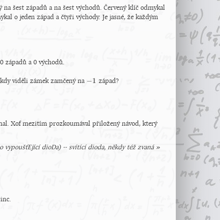
ý na šest západů a na šest východů. Červený klíč odmykal
kal o jeden západ a čtyři východy. Je jasné, že každým
0 západů a 0 východů.
−
1
někdy viděli zámek zamčený na
západ?
−
1
oumal. Xof mezitím prozkoumával přiložený návod, který
 vypoušťEjící dioDa) -- svítící dioda, někdy též zvaná »
inc.