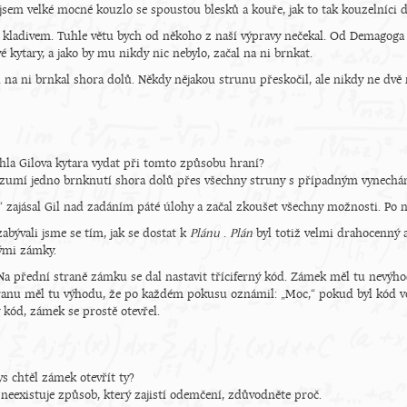
 jsem velké mocné kouzlo se spoustou blesků a kouře, jak to tak kouzelníci děl
 kladivem. Tuhle větu bych od někoho z naší výpravy nečekal. Od Demagoga už
vé kytary, a jako by mu nikdy nic nebylo, začal na ni brnkat.
 na ni brnkal shora dolů. Někdy nějakou strunu přeskočil, ale nikdy ne dvě 
la Gilova kytara vydat při tomto způsobu hraní?
zumí jedno brnknutí shora dolů přes všechny struny s případným vynechán
“ zajásal Gil nad zadáním páté úlohy a začal zkoušet všechny možnosti. Po n
zabývali jsme se tím, jak se dostat k
Plánu
.
Plán
byl totiž velmi drahocenný a
ými zámky.
 Na přední straně zámku se dal nastavit tříciferný kód. Zámek měl tu nevýho
ranu měl tu výhodu, že po každém pokusu oznámil: „Moc,“ pokud byl kód vě
 kód, zámek se prostě otevřel.
s chtěl zámek otevřít ty?
 neexistuje způsob, který zajistí odemčení, zdůvodněte proč.