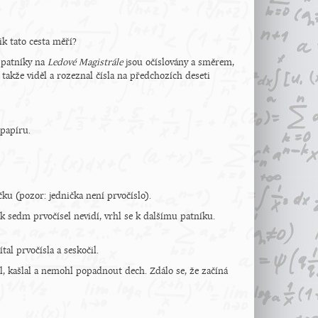
ik tato cesta měří?
e patníky na
Ledové Magistrále
jsou očíslovány a směrem,
, takže viděl a rozeznal čísla na předchozích deseti
 papíru.
ičku (pozor: jednička není prvočíslo).
ak sedm prvočísel nevidí, vrhl se k dalšímu patníku.
tal prvočísla a seskočil.
pal, kašlal a nemohl popadnout dech. Zdálo se, že začíná