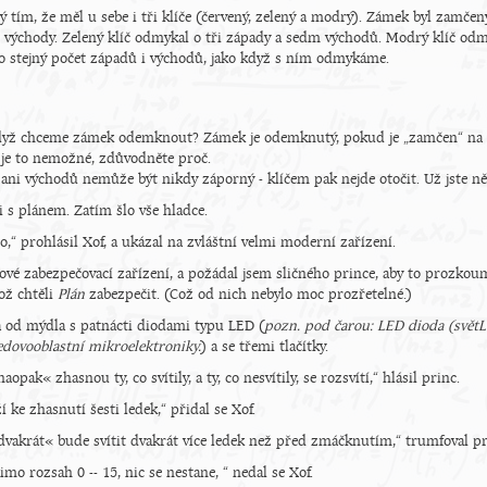
 tím, že měl u sebe i tři klíče (červený, zelený a modrý). Zámek byl zamčen
 východy. Zelený klíč odmykal o tři západy a sedm východů. Modrý klíč odmy
 o stejný počet západů i východů, jako když s ním odmykáme.
dyž chceme zámek odemknout? Zámek je odemknutý, pokud je „zamčen“ na 
 je to nemožné, zdůvodněte proč.
ani východů nemůže být nikdy záporný - klíčem pak nejde otočit. Už jste 
i s plánem. Zatím šlo vše hladce.
,“ prohlásil Xof, a ukázal na zvláštní velmi moderní zařízení.
 nové zabezpečovací zařízení, a požádal jsem sličného prince, aby to prozk
ož chtěli
Plán
zabezpečit. (Což od nich nebylo moc prozřetelné.)
a od mýdla s patnácti diodami typu LED (
pozn. pod čarou: LED dioda (světLo
ledovooblastní mikroelektroniky.
) a se třemi tlačítky.
opak« zhasnou ty, co svítily, a ty, co nesvítily, se rozsvítí,“ hlásil princ.
í ke zhasnutí šesti ledek,“ přidal se Xof.
dvakrát« bude svítit dvakrát více ledek než před zmáčknutím,“ trumfoval pr
o rozsah 0 -- 15, nic se nestane, “ nedal se Xof.