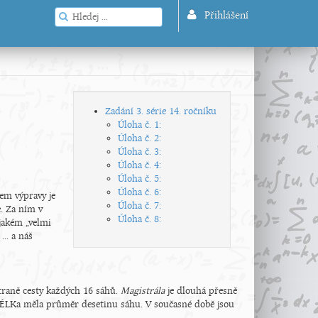
Přihlášení
Zadání 3. série 14. ročníku
Úloha č. 1:
Úloha č. 2:
Úloha č. 3:
Úloha č. 4:
Úloha č. 5:
Úloha č. 6:
lem výpravy je
Úloha č. 7:
e. Za ním v
Úloha č. 8:
jakém „velmi
.. a náš
straně cesty každých 16 sáhů.
Magistrála
je dlouhá přesně
DÉLKa měla průměr desetinu sáhu. V současné době jsou