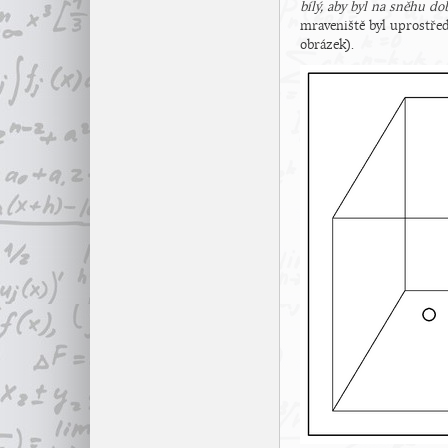
bílý, aby byl na sněhu d
mraveniště byl uprostřed
obrázek).