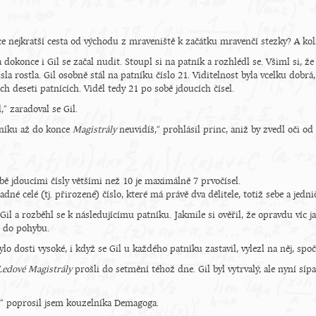
ce nejkratší cesta od východu z mraveniště k začátku mravenčí stezky? A kol
 dokonce i Gil se začal nudit. Stoupl si na patník a rozhlédl se. Všiml si, ž
ísla rostla. Gil osobně stál na patníku číslo 21. Viditelnost byla vcelku dobrá
ích deseti patnících. Viděl tedy 21 po sobě jdoucích čísel.
,“ zaradoval se Gil.
tníku až do konce
Magistrály
neuvidíš,“ prohlásil princ, aniž by zvedl oči od
bě jdoucími čísly většími než 10 je maximálně 7 prvočísel.
ladné celé (tj. přirozené) číslo, které má právě dva dělitele, totiž sebe a jedn
Gil a rozběhl se k následujícímu patníku. Jakmile si ověřil, že opravdu víc j
e do pohybu.
 dosti vysoké, i když se Gil u každého patníku zastavil, vylezl na něj, spočí
Ledové Magistrály
prošli do setmění téhož dne. Gil byl vytrvalý, ale nyní sí
 poprosil jsem kouzelníka Demagoga.