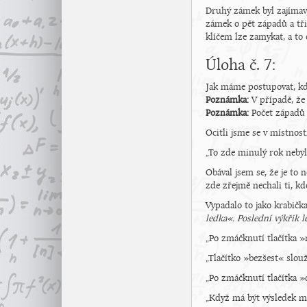
Druhý zámek byl zajímavý
zámek o pět západů a tři
klíčem lze zamykat, a to
Úloha č. 7:
Jak máme postupovat, k
Poznámka:
V případě, že
Poznámka:
Počet západů 
Ocitli jsme se v místnost
„To zde minulý rok nebylo
Obával jsem se, že je to
zde zřejmě nechali ti, kd
Vypadalo to jako krabičk
ledka«. Poslední výkřik 
„Po zmáčknutí tlačítka »na
„Tlačítko »bezšest« slouž
„Po zmáčknutí tlačítka »
„Když má být výsledek mim