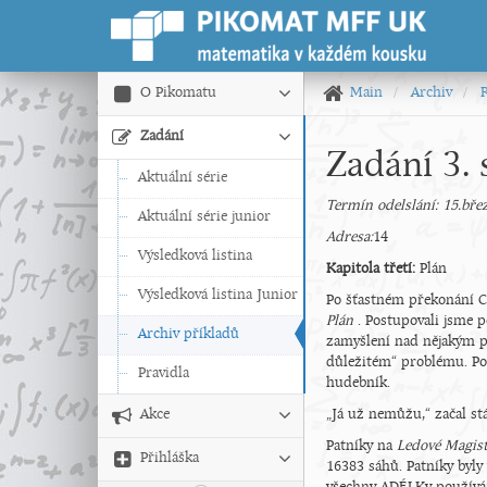
O Pikomatu
Main
Archiv
Zadání
Zadání 3. 
Aktuální série
Termín odelslání: 15.bře
Aktuální série junior
Adresa:
14
Výsledková listina
Kapitola třetí:
Plán
Výsledková listina Junior
Po šťastném překonání
Plán
. Postupovali jsme 
Archiv příkladů
zamyšlení nad nějakým p
důležitém“ problému. Pos
Pravidla
hudebník.
Akce
„Já už nemůžu,“ začal stá
Patníky na
Ledové Magis
Přihláška
16383 sáhů. Patníky byl