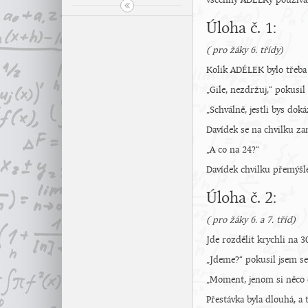
všechny ADÉLKy použív
Úloha č. 1:
( pro žáky 6. třídy)
Kolik ADÉLEK bylo třeba
„Gile, nezdržuj,“ pokusi
„Schválně, jestli bys dok
Davídek se na chvilku za
„A co na 24?“
Davídek chvilku přemýšlel
Úloha č. 2:
( pro žáky 6. a 7. tříd)
Jde rozdělit krychli na 
„Jdeme?“ pokusil jsem se 
„Moment, jenom si něco o
Přestávka byla dlouhá, a