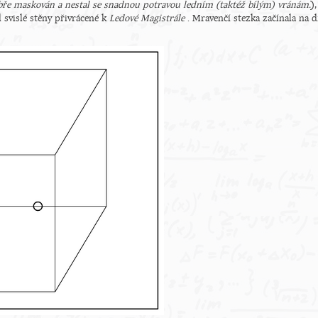
obře maskován a nestal se snadnou potravou ledním (taktéž bílým) vránám.
)
 svislé stěny přivrácené k
Ledové Magistrále
. Mravenčí stezka začínala na 