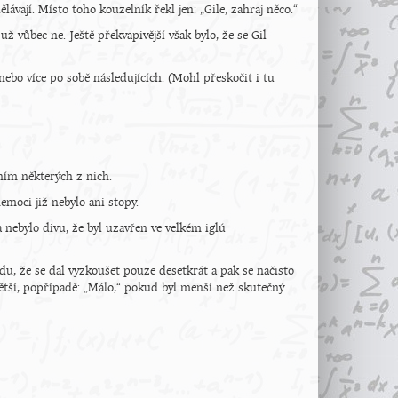
ávají. Místo toho kouzelník řekl jen: „Gile, zahraj něco.“
 vůbec ne. Ještě překvapivější však bylo, že se Gil
nebo více po sobě následujících. (Mohl přeskočit i tu
ím některých z nich.
emoci již nebylo ani stopy.
 nebylo divu, že byl uzavřen ve velkém iglú
du, že se dal vyzkoušet pouze desetkrát a pak se načisto
tší, popřípadě: „Málo,“ pokud byl menší než skutečný