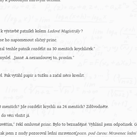
ány k podobným mírovým účelům.
 k výstavbě patníků kolem
Ledové Magistrály
?
l se ho napomenout sličný princ.
ázal tenhle patník rozdělit na 30 menších krychliček.“
myslel. „Jasně. A nezamlouvej to, prosím.“
. Pak vytáhl papír a tužku a začal něco kreslit.
30 menších? Jde rozdělit krychli na 24 menších? Zdůvodněte.
do věci vložit já.
věřím,“ řekl omluvně princ. Bylo to beznadějné. Vyhlásil jsem odpočinek. G
 tak jsem z nudy pozoroval lední mravence(
pozn. pod čarou: Mravenec lední v