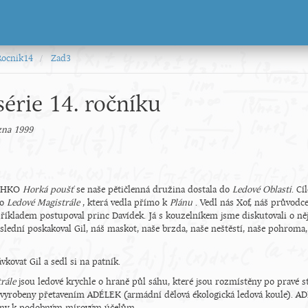
Rocnik14
Zad3
série 14. ročníku
zna 1999
 CHKO
Horká poušť
se naše pětičlenná družina dostala do
Ledové Oblasti
. Cí
po
Ledové Magistrále
, která vedla přímo k
Plánu
. Vedl nás Xof, náš průvodc
říkladem postupoval princ Davídek. Já s kouzelníkem jsme diskutovali o ně
lední poskakoval Gil, náš maskot, naše brzda, naše neštěstí, naše pohroma, .
vkovat Gil a sedl si na patník.
trále
jsou ledové krychle o hraně půl sáhu, které jsou rozmístěny po pravé 
y vyrobeny přetavením ADÉLEK (armádní dělová ékologická ledová koule). A