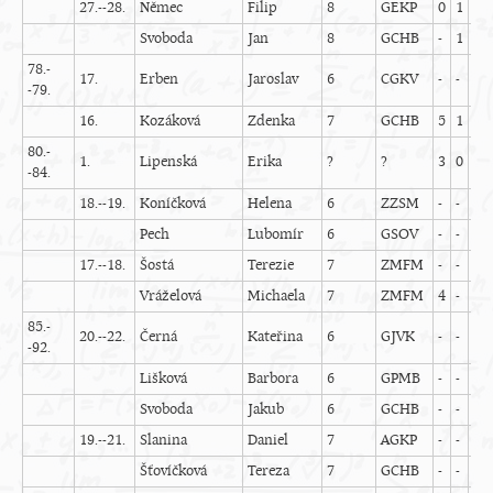
27.--28.
Němec
Filip
8
GEKP
0
1
2
Svoboda
Jan
8
GCHB
-
1
1
78.-
17.
Erben
Jaroslav
6
CGKV
-
-
-
-79.
16.
Kozáková
Zdenka
7
GCHB
5
1
-
80.-
1.
Lipenská
Erika
?
?
3
0
3
-84.
18.--19.
Koníčková
Helena
6
ZZSM
-
-
2
Pech
Lubomír
6
GSOV
-
-
3
17.--18.
Šostá
Terezie
7
ZMFM
-
-
3
Vráželová
Michaela
7
ZMFM
4
-
-
85.-
20.--22.
Černá
Kateřina
6
GJVK
-
-
5
-92.
Lišková
Barbora
6
GPMB
-
-
-
Svoboda
Jakub
6
GCHB
-
-
-
19.--21.
Slanina
Daniel
7
AGKP
-
-
5
Šťovíčková
Tereza
7
GCHB
-
-
2