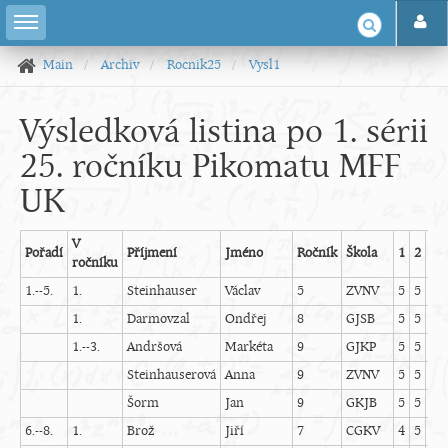
Main
Archiv
Rocnik25
Vysl1
Výsledková listina po 1. sérii
25. ročníku Pikomatu MFF
UK
V
Pořadí
Příjmení
Jméno
Ročník
Škola
1
2
3
ročníku
1.--5.
1.
Steinhauser
Václav
5
ZVNV
5
5
5
1.
Darmovzal
Ondřej
8
GJSB
5
5
5
1.--3.
Andršová
Markéta
9
GJKP
5
5
5
Steinhauserová
Anna
9
ZVNV
5
5
5
Šorm
Jan
9
GKJB
5
5
5
6.--8.
1.
Brož
Jiří
7
CGKV
4
5
5