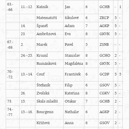
63.-
11.--12.
Kašník
Jan
6
GCHB
-
1
1
-66.
Matematičtí
šikulové
6
ZKCP
5
-
4
14.
Španěl
Adam
7
AGKP
5
-
5
23.
Ambrůzová
Eva
8
GKVK
5
-
5
67.-
2.
Marek
Pavel
5
ZSNB
-
-
4
-69.
24.--25.
Kruml
Stanislav
8
GCHO
2
-
4
Rumánková
Magdaléna
8
GKVK
5
-
-
70.-
13.--14.
Couf
František
6
GCDP
5
5
-
-72.
Štefaník
Filip
6
GSOV
5
-
4
26.
Zvolská
Kateřina
8
CGKV
5
-
5
73.
15.
Skala mladší
Otakar
7
GCHB
2
-
4
74.-
15.--16.
Bourgeois
Nathalie
6
AGKP
2
-
4
-77.
Křížová
Anna
6
GSOV
2
-
-