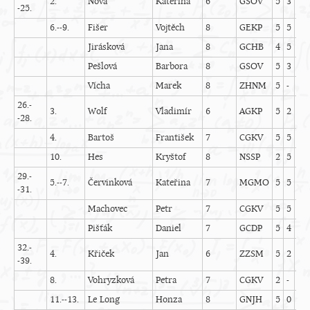
2.
Nová
Kateřina
6
GSOV
5
3
5
-25.
6.--9.
Fišer
Vojtěch
8
GEKP
5
5
4
Jirásková
Jana
8
GCHB
4
5
3
Pešlová
Barbora
8
GSOV
5
3
5
Vícha
Marek
8
ZHNM
5
-
4
26.-
3.
Wolf
Vladimír
6
AGKP
5
2
5
-28.
4.
Bartoš
František
7
CGKV
5
5
3
10.
Hes
Kryštof
8
NSSP
2
5
4
29.-
5.--7.
Červinková
Kateřina
7
MGMO
5
5
4
-31.
Machovec
Petr
7
CGKV
5
5
5
Pišťák
Daniel
7
GCDP
5
4
5
32.-
4.
Křiček
Jan
6
ZZSM
5
2
3
-39.
8.
Vohryzková
Petra
7
CGKV
2
-
5
11.--13.
Le Long
Honza
8
GNJH
5
0
3