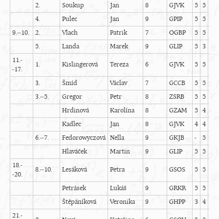
2.
Soukup
Jan
8
GJVK
5
5
5
4.
Pulec
Jan
9
GPIP
5
5
5
9.--10.
2.
Vlach
Patrik
7
OGBP
5
5
5
5.
Landa
Marek
9
GLIP
5
3
5
11.-
1.
Kislingerová
Tereza
6
GJVK
5
5
5
-17.
3.
Šmíd
Václav
7
GCCB
5
5
5
3.--5.
Gregor
Petr
8
ZSRB
5
5
5
Hrdinová
Karolína
8
GZAM
5
4
5
Kadlec
Jan
8
GJVK
4
4
5
6.--7.
Fedorowyczová
Nella
9
GKJB
-
5
5
Hlaváček
Martin
9
GLIP
5
5
4
18.-
8.--10.
Lesáková
Petra
9
GSOS
5
5
5
-20.
Petrásek
Lukáš
9
GRKR
5
5
5
Štěpáníková
Veronika
9
GHPP
3
4
5
21.-