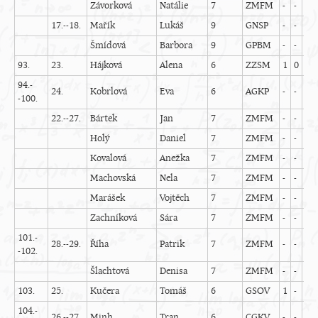
Závorková
Natálie
7
ZMFM
-
-
3
17.--18.
Mařík
Lukáš
9
GNSP
-
-
5
Šmídová
Barbora
9
GPBM
-
-
-
93.
23.
Hájková
Alena
6
ZZSM
1
0
0
94.-
24.
Kobrlová
Eva
6
AGKP
-
-
3
-100.
22.--27.
Bártek
Jan
7
ZMFM
-
-
-
Holý
Daniel
7
ZMFM
-
-
-
Kovalová
Anežka
7
ZMFM
-
-
-
Machovská
Nela
7
ZMFM
-
-
-
Marášek
Vojtěch
7
ZMFM
-
-
-
Zachníková
Sára
7
ZMFM
-
-
-
101.-
28.--29.
Říha
Patrik
7
ZMFM
-
-
-
-102.
Šlachtová
Denisa
7
ZMFM
-
-
-
103.
25.
Kučera
Tomáš
6
GSOV
1
-
-
104.-
26.--27.
Minh
Tran
6
CGKV
-
-
-