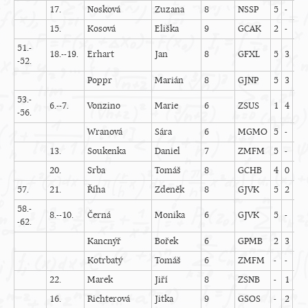
17.
Nosková
Zuzana
8
NSSP
5
-
5
15.
Kosová
Eliška
9
GCAK
2
-
5
51.-
18.--19.
Erhart
Jan
8
GFXL
5
3
2
-52.
Poppr
Marián
8
GJNP
5
3
0
53.-
6.--7.
Vonzino
Marie
6
ZSUS
1
4
3
-56.
Wranová
Sára
6
MGMO
5
-
5
13.
Soukenka
Daniel
7
ZMFM
5
-
3
20.
Srba
Tomáš
8
GCHB
4
0
4
57.
21.
Říha
Zdeněk
8
GJVK
5
2
-
58.-
8.--10.
Černá
Monika
6
GJVK
5
-
-
-62.
Kancnýř
Bořek
6
GPMB
2
3
3
Kotrbatý
Tomáš
6
ZMFM
-
-
5
22.
Marek
Jiří
8
ZSNB
-
1
5
16.
Richterová
Jitka
9
GSOS
-
2
5