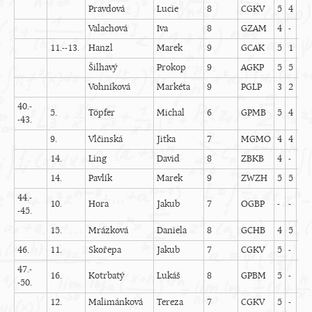
Pravdová
Lucie
8
CGKV
5
4
5
Valachová
Iva
8
GZAM
4
-
5
11.--13.
Hanzl
Marek
9
GCAK
5
1
5
Šilhavý
Prokop
9
AGKP
5
5
4
Vohníková
Markéta
9
PGLP
3
2
4
40.-
5.
Töpfer
Michal
6
GPMB
5
4
5
-43.
9.
Vlčinská
Jitka
7
MGMO
4
4
4
14.
Ling
David
8
ZBKB
4
-
4
14.
Pavlík
Marek
9
ZWZH
5
5
5
44.-
10.
Hora
Jakub
7
OGBP
-
-
5
-45.
15.
Mrázková
Daniela
8
GCHB
4
5
1
46.
11.
Skořepa
Jakub
7
CGKV
5
-
5
47.-
16.
Kotrbatý
Lukáš
8
GPBM
5
-
4
-50.
12.
Malimánková
Tereza
7
CGKV
5
-
5