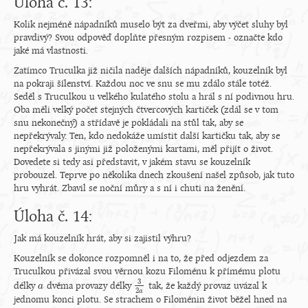
Úloha č. 13:
Kolik nejméně nápadníků muselo být za dveřmi, aby výčet sluhy byl
pravdivý? Svou odpověď doplňte přesným rozpisem - označte kdo
jaké má vlastnosti.
Zatímco Truculka již ničila naděje dalších nápadníků, kouzelník byl
na pokraji šílenství. Každou noc ve snu se mu zdálo stále totéž.
Seděl s Truculkou u velkého kulatého stolu a hrál s ní podivnou hru.
Oba měli velký počet stejných čtvercových kartiček (zdál se v tom
snu nekonečný) a střídavě je pokládali na stůl tak, aby se
nepřekrývaly. Ten, kdo nedokáže umístit další kartičku tak, aby se
nepřekrývala s jinými již položenými kartami, měl přijít o život.
Dovedete si tedy asi představit, v jakém stavu se kouzelník
probouzel. Teprve po několika dnech zkoušení našel způsob, jak tuto
hru vyhrát. Zbavil se noční můry a s ní i chuti na ženění.
Úloha č. 14:
Jak má kouzelník hrát, aby si zajistil výhru?
Kouzelník se dokonce rozpomněl i na to, že před odjezdem za
Truculkou přivázal svou věrnou kozu Filoménu k přímému plotu
3
délky
dvěma provazy délky
tak, že každý provaz uvázal k
a
a
3
2
a
2
a
jednomu konci plotu. Se strachem o Filoménin život běžel hned na