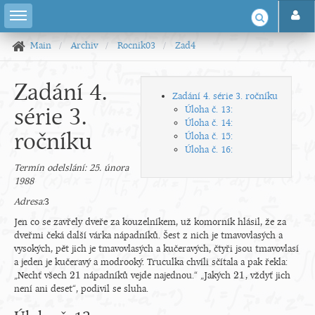
Main
Archiv
Rocnik03
Zad4
Zadání 4.
Zadání 4. série 3. ročníku
série 3.
Úloha č. 13:
Úloha č. 14:
ročníku
Úloha č. 15:
Úloha č. 16:
Termín odelslání: 25. února
1988
Adresa:
3
Jen co se zavřely dveře za kouzelníkem, už komorník hlásil, že za
dveřmi čeká další várka nápadníků. Šest z nich je tmavovlasých a
vysokých, pět jich je tmavovlasých a kučeravých, čtyři jsou tmavovlasí
a jeden je kučeravý a modrooký. Truculka chvíli sčítala a pak řekla:
21
21
„Nechť všech
nápadníků vejde najednou.“ „Jakých
, vždyť jich
21
21
není ani deset“, podivil se sluha.