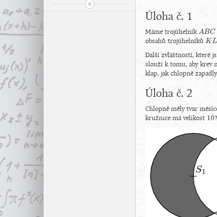
Úloha č. 1
Máme trojúhelník
A
A
B
B
C
C
obsahů trojúhelníků
K
K
L
L
Další zvláštností, které 
slouží k tomu, aby krev 
klap, jak chlopně zapadly
Úloha č. 2
Chlopně měly tvar měsíc
10
kružnice má velikost
10