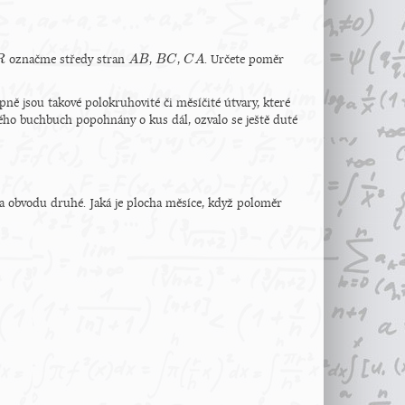
označme středy stran
,
,
. Určete poměr
R
R
A
A
B
B
B
B
C
C
C
C
A
A
lopně jsou takové polokruhovité či měsíčité útvary, které
tého buchbuch popohnány o kus dál, ozvalo se ještě duté
a obvodu druhé. Jaká je plocha měsíce, když poloměr