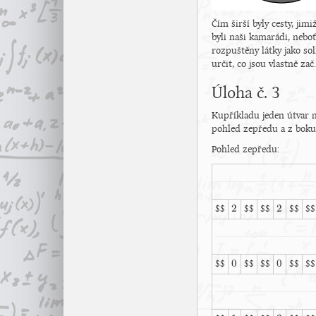
Čím širší byly cesty, jim
byli naši kamarádi, neboť
rozpuštěny látky jako sol
určit, co jsou vlastně zač.
Úloha č. 3
Kupříkladu jeden útvar m
pohled zepředu a z boku, 
Pohled zepředu:
2
2
$$
$$
$$
$$
$$
2
2
0
0
$$
$$
$$
$$
$$
0
0