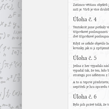
Zatímco většinu objektů 
ničí je. Virů je více dru
Úloha č. 4
Tentokrát jsme potkaly v
tříprvkové posloupnosti 
dvě tříprvkové posloupn
Když se někde objevilo ho
krvinky, jak si ji zpříje
Úloha č. 5
Jedna z her vypadala nás
vypadal tak, že ten, kdo 
strategii pro některou z 
A to si teprve představte,
nepříteli je hra opravdu 
Úloha č. 6
Bylo jich právě tolik, že