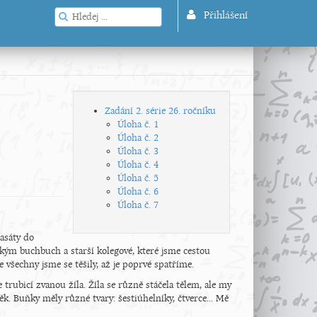
Přihlášení
Zadání 2. série 26. ročníku
Úloha č. 1
Úloha č. 2
Úloha č. 3
Úloha č. 4
Úloha č. 5
Úloha č. 6
Úloha č. 7
asáty do
ickým buchbuch a starší kolegové, které jsme cestou
e všechny jsme se těšily, až je poprvé spatříme.
ubicí zvanou žíla. Žíla se různě stáčela tělem, ale my
ěk. Buňky měly různé tvary: šestiúhelníky, čtverce... Mě