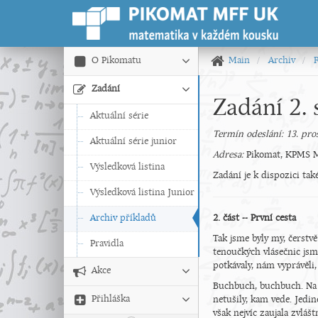
O Pikomatu
Main
Archiv
Zadání
Zadání 2. 
Aktuální série
Termín odeslání: 13. pro
Aktuální série junior
Adresa:
Pikomat, KPMS MF
Výsledková listina
Zadání je k dispozici ta
Výsledková listina Junior
Archiv příkladů
2. část -- První cesta
Tak jsme byly my, čerstv
Pravidla
tenoučkých vlásečnic jsme
potkávaly, nám vyprávěli,
Akce
Buchbuch, buchbuch. Na k
Přihláška
netušily, kam vede. Jedin
však nejvíc zaujala zvláš