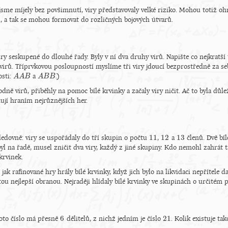
jsme míjely bez povšimnutí, viry představovaly velké riziko. Mohou totiž ohr
hů, a tak se mohou formovat do rozličných bojových útvarů.
iry seskupené do dlouhé řady. Byly v ní dva druhy virů. Napište co nejkratší
virů. Tříprvkovou posloupností myslíme tři viry jdoucí bezprostředně za se
osti:
a
.)
A
A
A
A
B
B
A
A
B
B
B
B
dně virů, přiběhly na pomoc bílé krvinky a začaly viry ničit. Ač to byla důl
mňují hraním nejrůznějších her.
11
12
13
ledovně: viry se uspořádaly do tří skupin o počtu
,
a
členů. Dvě bíl
11
12
13
byl na řadě, musel zničit dva viry, každý z jiné skupiny. Kdo nemohl zahrát t
krvinek.
 jak rafinované hry hrály bílé krvinky, když jich bylo na likvidaci nepřítele da
tou nejlepší obranou. Nejraději hlídaly bílé krvinky ve skupinách o určitém 
6
21
 toto číslo má přesně
dělitelů, z nichž jedním je číslo
. Kolik existuje tak
6
21