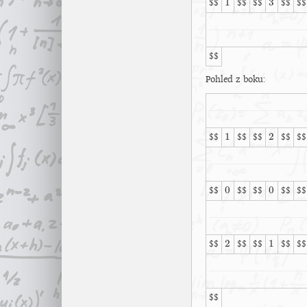
1
3
$$
$$
$$
$$
$$
1
3
$$
Pohled z boku:
1
2
$$
$$
$$
$$
$$
1
2
0
0
$$
$$
$$
$$
$$
0
0
2
1
$$
$$
$$
$$
$$
2
1
$$