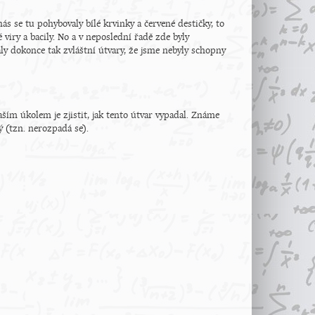
ás se tu pohybovaly bílé krvinky a červené destičky, to
 viry a bacily. No a v neposlední řadě zde byly
aly dokonce tak zvláštní útvary, že jsme nebyly schopny
aším úkolem je zjistit, jak tento útvar vypadal. Známe
ý (tzn. nerozpadá se).