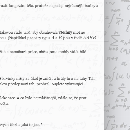
ozit fungování těla, protože napadají nejrůznější buňky a
 takovou řadu virů, aby obsahovala
všechny
možné
bou. (Například pro viry typu
a
jsou v řadě
A
A
B
B
A
A
A
A
B
B
B
B
ežitá a namáhavá práce, občas jsme mohly vidět bílé
é krvinky měly za úkol je zničit a hrály hru na tahy. Tah
akto předepsaný tah, prohrál. Najděte vyhrávající
leko více. A co bylo nejzvláštnější, zdálo se, že proti
počtu.
ových čísel a jaká to jsou?