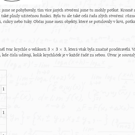
iž jsme se pohybovaly, tím více jiných stvoření jsme tu mohly potkat. Kromě n
 také plnily užitečnou funkci. Byla tu ale také celá řada zlých stvoření: různé
i, cukry nebo tuky. Občas jsme mezi objekty, které se potulovaly v krvi, potk
3
×
3
×
3
ěl tvar krychle o velikosti
, která však byla značně proděravělá. V
3
×
3
×
3
kde čísla udávají, kolik krychliček je v každé řadě za sebou. Útvar je souvisl
1
1
1
1