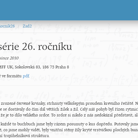
Rocnik26
Zad2
série 26. ročníku
since 2010
F UK, Sokolovská 83, 186 75 Praha 8
ké ve formátu
pdf
.
ě zrozené červené krvinky, strhnuty velkolepým proudem krevního řečiště. N
 se dostávaly do čím dál větších žilek a žil. Celý náš pohyb byl řízen rytm
 že je to dílo velikého srdce. To srdce si nikdo z nás nedokázal představit, al
aždé to buchbuch jsme byly rázem posunuty o kus dopředu. Putovaly jsme tr
é, co jsme mohly vidět, byly vnitřní stěny žíly kryté vrstvičkou plochých bun
tní trojúhelníková struktura.