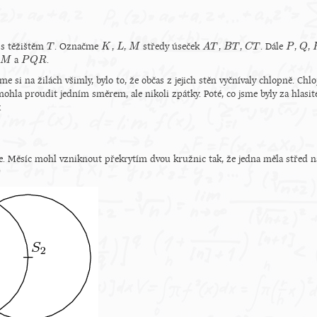
s těžištěm
. Označme
,
,
středy úseček
,
,
. Dále
,
,
T
T
K
K
L
L
M
M
A
A
T
T
B
B
T
T
C
C
T
T
P
P
Q
Q
a
.
M
M
P
P
Q
Q
R
R
jsme si na žilách všimly, bylo to, že občas z jejich stěn vyčnívaly chlopně. Ch
mohla proudit jedním směrem, ale nikoli zpátky. Poté, co jsme byly za hlasi
.
e. Měsíc mohl vzniknout překrytím dvou kružnic tak, že jedna měla střed n
?