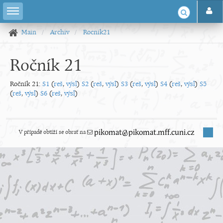
Main
Archiv
Rocnik21
Ročník 21
Ročník 21:
S1
(
reš
,
výsl
)
S2
(
reš
,
výsl
)
S3
(
reš
,
výsl
)
S4
(
reš
,
výsl
)
S5
(
reš
,
výsl
)
S6
(
reš
,
výsl
)
V případě obtíží se obrať na