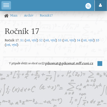
Main
Archiv
Rocnik17
Ročník 17
Ročník 17:
S1
(
reš
,
výsl
)
S2
(
reš
,
výsl
)
S3
(
reš
,
výsl
)
S4
(
reš
,
výsl
)
S5
(
reš
,
výsl
)
V případě obtíží se obrať na