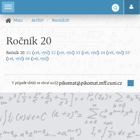
Main
Archiv
Rocnik20
Ročník 20
Ročník 20:
S1
(
reš
,
výsl
)
S2
(
reš
,
výsl
)
S3
(
reš
,
výsl
)
S4
(
reš
,
výsl
)
S5
(
reš
,
výsl
)
S6
(
reš
,
výsl
)
V případě obtíží se obrať na