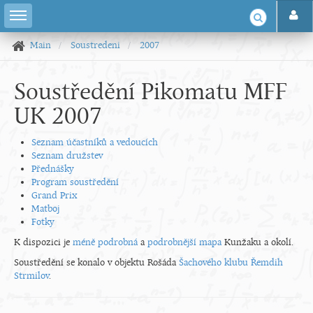
Main
Soustredeni
2007
Soustředění Pikomatu MFF
UK 2007
Seznam účastníků a vedoucích
Seznam družstev
Přednášky
Program soustředění
Grand Prix
Matboj
Fotky
K dispozici je
méně podrobná
a
podrobnější mapa
Kunžaku a okolí.
Soustředění se konalo v objektu Rošáda
Šachového klubu Řemdih
Strmilov
.