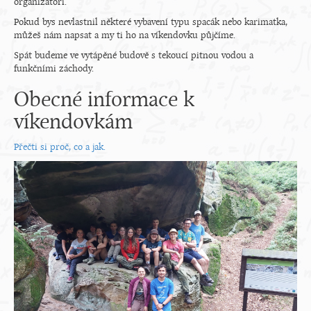
organizátoři.
Pokud bys nevlastnil některé vybavení typu spacák nebo karimatka,
můžeš nám napsat a my ti ho na víkendovku půjčíme.
Spát budeme ve vytápěné budově s tekoucí pitnou vodou a
funkčními záchody.
Obecné informace k
víkendovkám
Přečti si proč, co a jak.