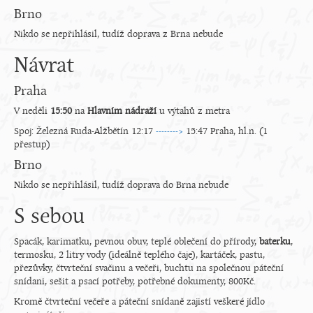
Brno
Nikdo se nepřihlásil, tudíž doprava z Brna nebude
Návrat
Praha
V neděli
15:50
na
Hlavním nádraží
u výtahů z metra
Spoj: Železná Ruda-Alžbětín 12:17
-------->
15:47 Praha, hl.n. (1
přestup)
Brno
Nikdo se nepřihlásil, tudíž doprava do Brna nebude
S sebou
Spacák, karimatku, pevnou obuv, teplé oblečení do přírody,
baterku
,
termosku, 2 litry vody (ideálně teplého čaje), kartáček, pastu,
přezůvky, čtvrteční svačinu a večeři, buchtu na společnou páteční
snídani, sešit a psací potřeby, potřebné dokumenty, 800Kč.
Kromě čtvrteční večeře a páteční snídaně zajistí veškeré jídlo