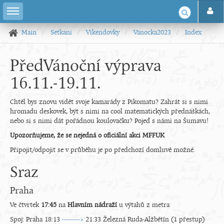
Main
Setkani
Vikendovky
Vanocka2023
Index
PředVánoční výprava
16.11.-19.11.
Chtěl bys znovu vidět svoje kamarády z Pikomatu? Zahrát si s nimi
hromadu deskovek, být s nimi na cool matematických přednáškách,
nebo si s nimi dát pořádnou koulovačku? Pojeď s námi na Šumavu!
Upozorňujeme, že se nejedná o oficiální akci MFFUK
Připojit/odpojit se v průběhu je po předchozí domluvě možné.
Sraz
Praha
Ve čtvrtek
17:45
na
Hlavním nádraží
u výtahů z metra
Spoj: Praha 18:13
--------->
21:33 Železná Ruda-Alžbětín (1 přestup)