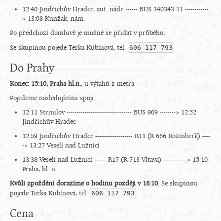
12:40 Jindřichův Hradec, aut. nádr. ------ BUS 340343 11 ------------
> 13:08 Kunžak, nám.
Po předchozí domluvě je možné se přidat v průběhu.
Se skupinou pojede Terka Kubínová, tel.
606 117 793
Do Prahy
Konec: 15:10, Praha hl.n.
, u výtahů z metra
Pojedeme následujícími spoji:
12:11 Strmilov --------------------------------- BUS 909 --------> 12:52
Jindřichův Hradec
12:59 Jindřichův Hradec ------------------- R11 (R 666 Rožmberk) ----
-> 13:27 Veselí nad Lužnicí
13:38 Veselí nad Lužnicí ------ R17 (R 713 Vltava) ------------> 15:10
Praha, hl. n.
Kvůli zpoždění dorazíme o hodinu později v 16:10
. Se skupinou
pojede Terka Kubínová, tel.
606 117 793
Cena