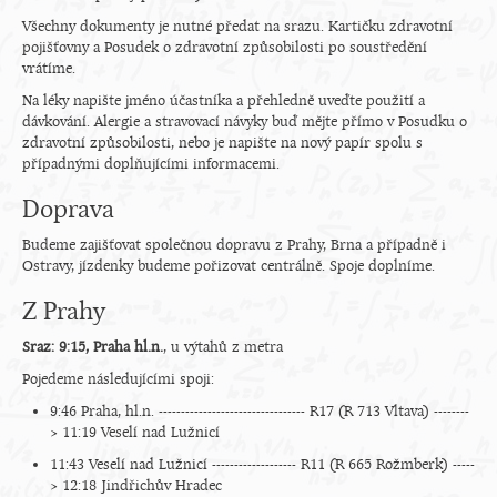
Všechny dokumenty je nutné předat na srazu. Kartičku zdravotní
pojišťovny a Posudek o zdravotní způsobilosti po soustředění
vrátíme.
Na léky napište jméno účastníka a přehledně uveďte použití a
dávkování. Alergie a stravovací návyky buď mějte přímo v Posudku o
zdravotní způsobilosti, nebo je napište na nový papír spolu s
případnými doplňujícími informacemi.
Doprava
Budeme zajišťovat společnou dopravu z Prahy, Brna a případně i
Ostravy, jízdenky budeme pořizovat centrálně. Spoje doplníme.
Z Prahy
Sraz: 9:15, Praha hl.n.
, u výtahů z metra
Pojedeme následujícími spoji:
9:46 Praha, hl.n. --------------------------------- R17 (R 713 Vltava) --------
> 11:19 Veselí nad Lužnicí
11:43 Veselí nad Lužnicí ------------------- R11 (R 665 Rožmberk) -----
> 12:18 Jindřichův Hradec