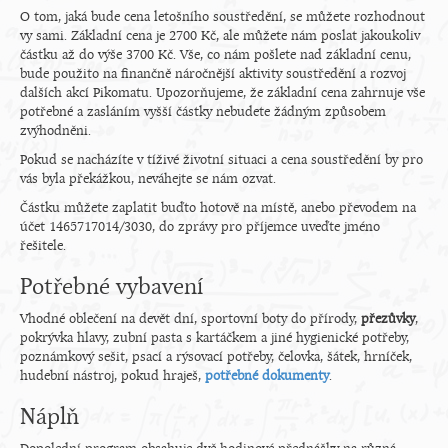
O tom, jaká bude cena letošního soustředění, se můžete rozhodnout
vy sami. Základní cena je 2700 Kč, ale můžete nám poslat jakoukoliv
částku až do výše 3700 Kč. Vše, co nám pošlete nad základní cenu,
bude použito na finančně náročnější aktivity soustředění a rozvoj
dalších akcí Pikomatu. Upozorňujeme, že základní cena zahrnuje vše
potřebné a zasláním vyšší částky nebudete žádným způsobem
zvýhodněni.
Pokud se nacházíte v tíživé životní situaci a cena soustředění by pro
vás byla překážkou, neváhejte se nám ozvat.
Částku můžete zaplatit buďto hotově na místě, anebo převodem na
účet 1465717014/3030, do zprávy pro příjemce uveďte jméno
řešitele.
Potřebné vybavení
Vhodné oblečení na devět dní, sportovní boty do přírody,
přezůvky
,
pokrývka hlavy, zubní pasta s kartáčkem a jiné hygienické potřeby,
poznámkový sešit, psací a rýsovací potřeby, čelovka, šátek, hrníček,
hudební nástroj, pokud hraješ,
potřebné dokumenty
.
Náplň