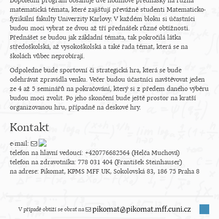
Dopolední program obsahuje dvě hodinové přednášky na různá
matematická témata, které zajišťují převážně studenti Matematicko-
fyzikální fakulty Univerzity Karlovy. V každém bloku si účastníci
budou moci vybrat ze dvou až tří přednášek různé obtížnosti.
Přednášet se budou jak základní témata, tak pokročilá látka
středoškolská, až vysokoškolská a také řada témat, která se na
školách vůbec neprobírají.
Odpoledne bude sportovní či strategická hra, která se bude
odehrávat zpravidla venku. Večer budou účastníci navštěvovat jeden
ze 4 až 5 seminářů na pokračování, který si z předem daného výběru
budou moci zvolit. Po jeho skončení bude ještě prostor na kratší
organizovanou hru, případně na deskové hry.
Kontakt
e-mail:
telefon na hlavní vedoucí: +420776682564 (Helča Muchová)
telefon na zdravotníka: 778 031 404 (František Steinhauser)
na adrese: Pikomat, KPMS MFF UK, Sokolovská 83, 186 75 Praha 8
V případě obtíží se obrať na