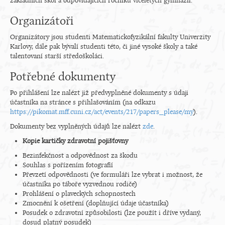
základních škol a odpovídajících ročníků víceletých gymnázií.
Organizátoři
Organizátory jsou studenti Matematickofyzikální fakulty Univerzity
Karlovy, dále pak bývalí studenti této, či jiné vysoké školy a také
talentovaní starší středoškoláci.
Potřebné dokumenty
Po přihlášení lze nalézt již předvyplněné dokumenty s údaji
účastníka na stránce s přihlašováním (na odkazu
https://pikomat.mff.cuni.cz/act/events/217/papers_please/my
).
Dokumenty bez vyplněných údajů lze nalézt
zde
.
Kopie kartičky zdravotní pojišťovny
Bezinfekčnost a odpovědnost za škodu
Souhlas s pořízením fotografií
Převzetí odpovědnosti (ve formuláři lze vybrat i možnost, že
účastníka po táboře vyzvednou rodiče)
Prohlášení o plaveckých schopnostech
Zmocnění k ošetření (doplňující údaje účastníka)
Posudek o zdravotní způsobilosti (lze použít i dříve vydaný,
dosud platný posudek)