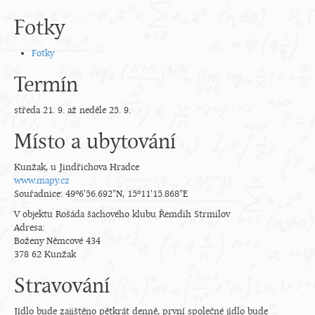
Fotky
Fotky
Termín
středa 21. 9. až neděle 25. 9.
Místo a ubytování
Kunžak, u Jindřichova Hradce
www.mapy.cz
Souřadnice: 49°6'56.692"N, 15°11'15.868"E
V objektu Rošáda šachového klubu Řemdih Strmilov
Adresa:
Boženy Němcové 434
378 62 Kunžak
Stravování
Jídlo bude zajištěno pětkrát denně, první společné jídlo bude