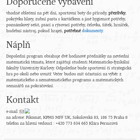
Doporučené vybavení
vhodné oblečení na pět dní, sportovní boty do přírody,
přezůvky
,
pokrývka hlavy, zubní pasta s kartáčkem a jiné hygienicé potřeby,
poznámkový sešit, psací a rýsovací potřeby, čelovka, šátek, hrníček,
hudební nástroj, pokud hraješ,
potřebné
dokumenty
.
Náplň
Dopolední program obsahuje dvě hodinové přednášky na nevšední
matematická témata, které zajišťují studenti Matematicko-fyzikální
fakulty Univerzity Karlovy. Odpoledne bude sportovní či strategická
hra po okolí nebo uvnitř. Večer budou mít účastníci na výběr z
matematického a nematematického programu a matematických
seminářů na pokračování.
Kontakt
e-mail:
na adrese: Pikomat, KPMS MFF UK, Sokolovská 83, 186 75 Praha 8
telefon na hlavní vedoucí : +420 773 634 665 Klára Pernicová