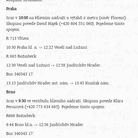
koupíme hromadně.
Praha
Sraz v
10:00
na Hlavním nádraží u výtahů z metra (směr Florenc).
Skupinu povede David Hájek (+420 604 551 060). Pojedeme tímto
spojem:
R 713 Vltava:
10:30 Praha hl. n. -> 12:22 Veselí nad Lužnicí
R 665 Rožmberk:
12:30 Veselí nad Lužnicí -> 12:58 Jindřichův Hradec
Bus 340343 17:
13:15 Jindřichův Hradec aut. nám. -> 13:45 Kunžak nám.
Brno
Sraz v
9:30
ve vestibulu hlavního nádraží. Skupinu povede Klára
Pernicová (+420 773 634 665). Pojedeme tímto spojem:
R666 Rožmberk:
9:44 Brno hl.n. -> 12:56 Jindřichův Hradec
Bus 340343 17: