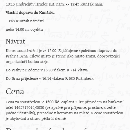
13:15 Jindřichův Hradec aut. nám. -> 13:45 Kunžak nám.
Vlastní doprava do Kunžaku
13:45 Kunžak náměstí
nebo 14:00 na objektu
Návrat
Konec soustředění je ve 12:00. Zajišťujeme společnou dopravu do
Prahy a Brna. Cílové místo je stejné jako místo srazu, doprovázející
organizátoři budou stejní.
Do Prahy přijedeme v 16:30 vlakem R 714 Vltava.
Do Brna přijedeme v 16:14 vlakem R 635 Rožmberk.
Cena
Cena za soustředění je
1500 Kč
. Zaplatit ji lze převodem na bankovní
účet 1465717014/3030 (ve zprávě pro příjemce, prosíme, uveďte
jméno účastníka), případně v hotovosti na místě. V ceně soustředění
je ubytování a strava pětkrát denně.