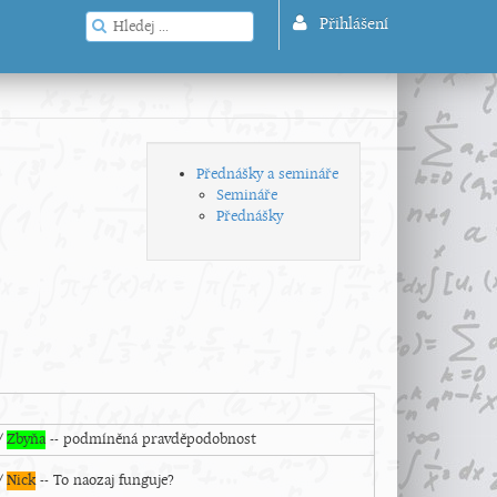
Přihlášení
Přednášky a semináře
Semináře
Přednášky
 /
Zbyňa
-- podmíněná pravděpodobnost
/
Nick
-- To naozaj funguje?