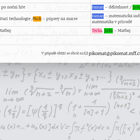
k po noční hře
šaman
-- dělitelnost /
Jirk
šaman
-- matematická in
tací technologie /
Nick
-- púpavy na marse
matematika v přírodě
Matboj
Terka
,
Jirka
-- Matboj
V případě obtíží se obrať na