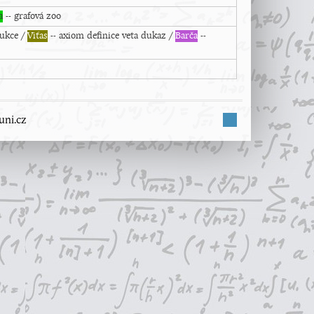
a
-- grafová zoo
dukce /
Viťas
-- axiom definice veta dukaz /
Barča
--