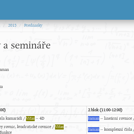
i
2015
Prednasky
 a semináře
Šaman
ka
:00)
2.blok (11:00-12:00)
čísla kamarádí /
Viťas
-- 4D
šaman
-- lineární rovnice
vy rovnic, kvadratické rovnice /
Viťas
--
šaman
-- komplexní čísla 
 funkce