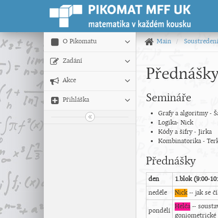
O Pikomatu
Main
Soustreden
Zadání
Přednášky
Akce
Semináře
Přihláška
Grafy a algoritmy - 
Logika- Nick
Kódy a šifry - Jirka
Kombinatorika - Ter
Přednášky
den
1.blok (9:00-10
neděle
Nick
-- jak se 
Helča
-- sousta
pondělí
goniometrické