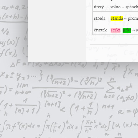
úterý
volno -- spáne
středa
Standa
-- promí
čtvrtek
Terka
,
Jirka
-- 