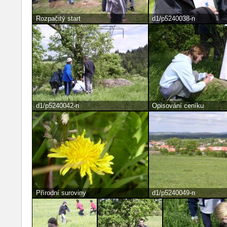
Rozpačitý start
d1/p5240038-n
d1/p5240042-n
Opisování ceníku
Přírodní suroviny
d1/p5240049-n