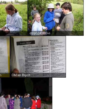
d1/p5240110-n
n
Občan Brych