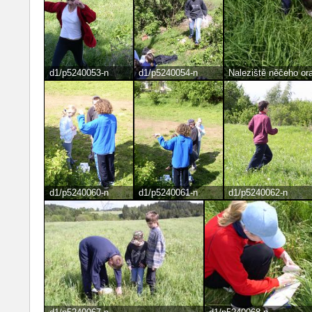
d1/p5240053-n
d1/p5240054-n
Naleziště něčeho o
d1/p5240060-n
d1/p5240061-n
d1/p5240062-n