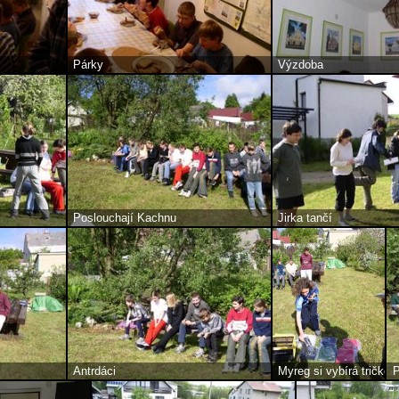
Párky
Výzdoba
Poslouchají Kachnu
Jirka tančí
Antrdáci
Myreg si vybírá tričko
P