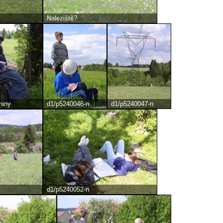
Naleziště?
niny
d1/p5240046-n
d1/p5240047-n
d1/p5240052-n