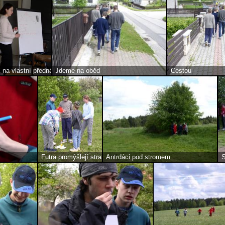
 na vlastní přednášce
Jdeme na oběd
Cestou
Futra promýšlejí strategii
Antrdáci pod stromem
S