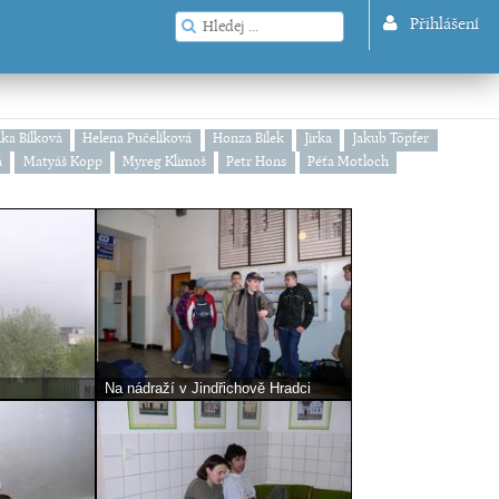
Přihlášení
ka Bílková
Helena Pučelíková
Honza Bílek
Jirka
Jakub Töpfer
á
Matyáš Kopp
Myreg Klimoš
Petr Hons
Péťa Motloch
Na nádraží v Jindřichově Hradci