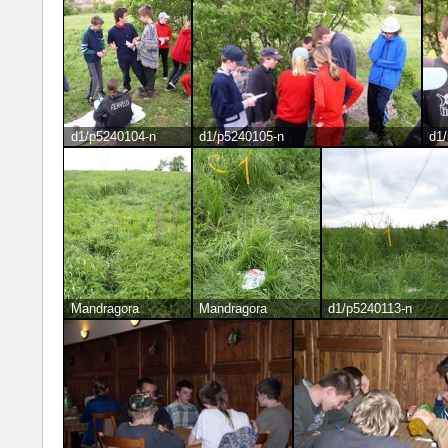
d1/p5240104-n
d1/p5240105-n
d1
Mandragora
Mandragora
d1/p5240113-n