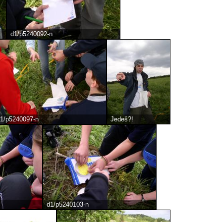
d1/p5240092-n
1/p5240097-n
Jedeš?!
d1/p5240103-n