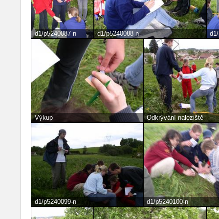
d1/p5240087-n
d1/p5240088-n
d1
Výkup
Odkrývání naleziště
d1/p5240099-n
d1/p5240100-n