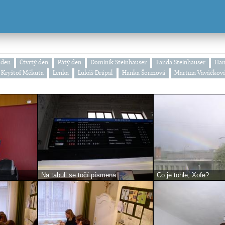
 den
Čtvrtý den
Pátý den
Dominik Steinhauser
Fanda Steinhauser
Han
Kryštof Měkuta
Lenka
Lukáš Drápal
Hanka Šormová
Martina Vaváčkov
Na tabuli se točí písmena
Co je tohle, Xofe?