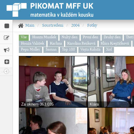
Main
Soustredeni
2004
Fotky
Vše
Honza Musílek
Nultý den
První den
Druhý den
Třetí
Honza Valášek
Kachna
Karolína Rezková
Klára Krejčíčková
Pepa Müller
Šaman
Top 100
Vojta Kaluža
Xof
Za oknem 363.035
Klára