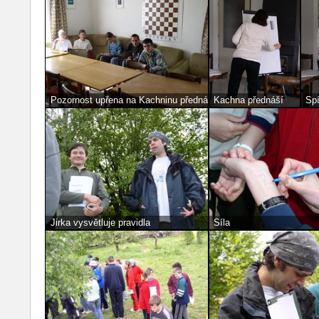
Pozornost upřena na Kachninu přednášku
Kachna přednáší
Spí
Jirka vysvětluje pravidla
Síla