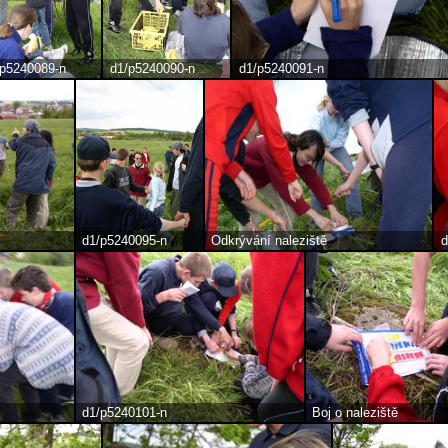
/p5240089-n
d1/p5240090-n
d1/p5240091-n
d1/p5240095-n
Odkrývání naleziště
d
d1/p5240101-n
Boj o naleziště