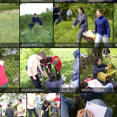
d1/p5240069-n
d1/p5240070-n
d1/p5240071-n
d1/p5240077-n
d1/p5240079-n
d
d1/p5240084-n
d1/p5240085-n