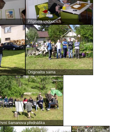
Příprava vedoucích
Originalita sama
rvní šamanova přednáška