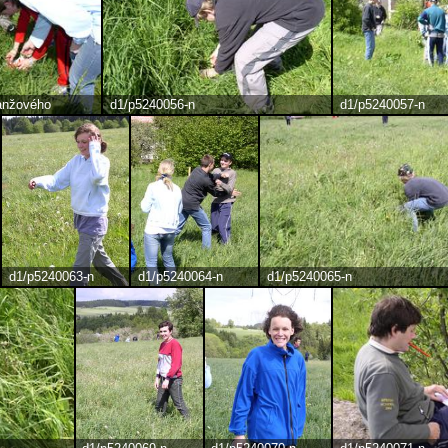
ranžového
d1/p5240056-n
d1/p5240057-n
d1/p5240063-n
d1/p5240064-n
d1/p5240065-n