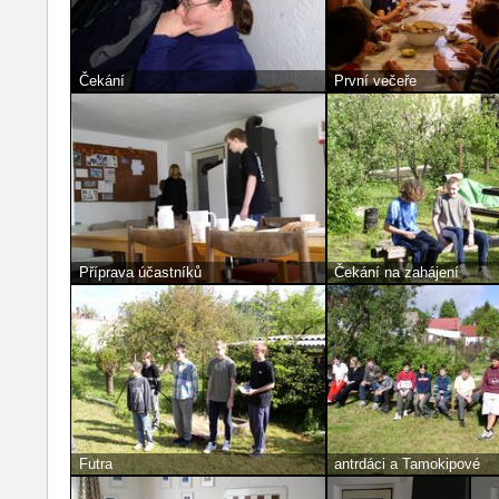
Čekání
První večeře
Příprava účastníků
Čekání na zahájení
Futra
antrdáci a Tamokipové