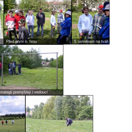
Před první o. hrou
S úsměvem na tváři
trategii promýšlejí i vedoucí