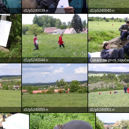
d1/p5240039-n
d1/p5240040-n
d1/p5240044-n
Čekání na první slouče
d1/p5240050-n
d1/p5240051-n