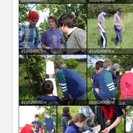
d1/p5240067-n
d1/p5240068-n
d1/p5240075-n
d1/p5240076-n
d1/p5240082-n
d1/p5240083-n