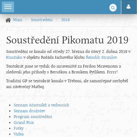
Main
Soustredeni
2019
Soustředění Pikomatu 2019
Soustředění se konalo od středy 27. března do úterý 2. dubna 2019 v
Kunžaku
v objektu Rošáda šachového klubu
Řemdih Strmilov
.
Tentokrát jsme se vydali do mraveniště za Ferdou Mravencem a
sledovali jeho příhody s Beruškou a Broukem Pytlíkem. Frrrr!
Tradiční GP se tentokrát konalo v Třeboni, ale samozřejmě nechyběl
ani závěrečný Matboj.
Seznam účastníků a vedoucích
Seznam družstev
Program soustředění
Grand Prix
Fotky
Videa