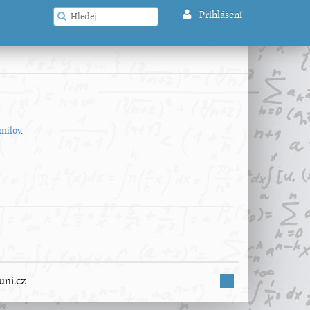
Přihlášení
milov
.