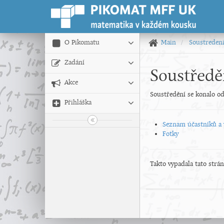
O Pikomatu
Main
Soustreden
Zadání
Soustředě
Akce
Soustředění se konalo od
Přihláška
Seznam účastníků a 
Fotky
Takto vypadala tato strá