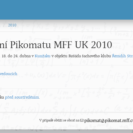
i
2010
ní Pikomatu MFF UK 2010
 18. do 24. dubna v
Kunžaku
v objektu Rošáda šachového klubu
Řemdih Str
vedoucích
nka
před soustředěním
.
V případě obtíží se obrať na