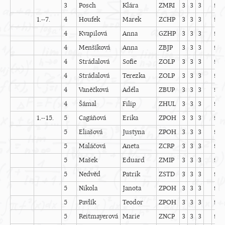
3
Posch
Klára
ZMRI
3
3
3
9
1.--7.
4
Houfek
Marek
ZCHP
3
3
3
9
4
Kvapilová
Anna
GZHP
3
3
3
9
4
Menšíková
Anna
ZBJP
3
3
3
9
4
Strádalová
Sofie
ZOLP
3
3
3
9
4
Strádalová
Terezka
ZOLP
3
3
3
9
4
Vaněčková
Adéla
ZBUP
3
3
3
9
4
Šámal
Filip
ZHUL
3
3
3
9
1.--15.
5
Cagáňová
Erika
ZPOH
3
3
3
9
5
Eliašová
Justyna
ZPOH
3
3
3
9
5
Maláčová
Aneta
ZCRP
3
3
3
9
5
Mašek
Eduard
ZMIP
3
3
3
9
5
Nedvěd
Patrik
ZSTD
3
3
3
9
5
Nikola
Janota
ZPOH
3
3
3
9
5
Pavlík
Teodor
ZPOH
3
3
3
9
5
Reitmayerová
Marie
ZNCP
3
3
3
9