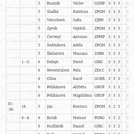
5
Rusňák
Václav
GZHP
3
3
3
9
5
Sladká
Kateřina
ZPOH
3
3
3
9
5
Votrubová
Sofia
ZJBN
3
3
3
9
5
Zjevík
Vojtěch
ZPOH
3
3
3
9
5
Červený
Antonín
ZPMP
3
3
3
9
5
Šeděnková
Adéla
ZPOH
3
3
3
9
5
Školařová
Mariana
ZSBR
3
3
3
9
1.--5.
6
Dolejší
David
GRIC
3
3
3
9
6
Nevečeřalová
Nela
ZDCC
3
3
3
9
6
Olšar
Karel
GCKR
3
3
3
9
6
Pelikánová
Alžběta
GBUP
3
3
3
9
6
Pelikánová
Magdaléna
GBUP
3
3
3
9
35.-
16.
5
Ján
Kostura
ZPOH
3
2
3
8
-39.
6.--9.
6
Brčák
Matouš
PORG
3
3
2
8
6
Kudláček
Daniel
GJRC
3
3
2
8