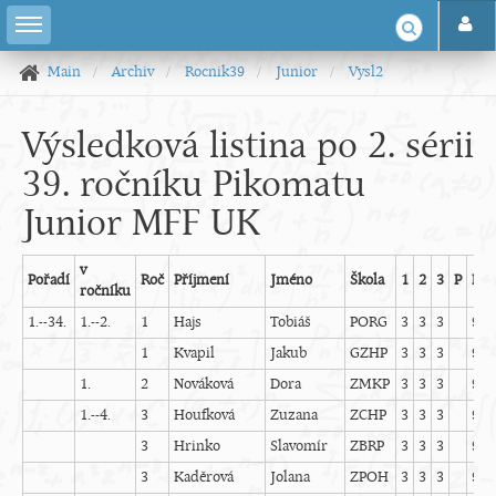
Main
Archiv
Rocnik39
Junior
Vysl2
Výsledková listina po 2. sérii
39. ročníku Pikomatu
Junior MFF UK
v
Pořadí
Roč
Příjmení
Jméno
Škola
1
2
3
P
BS
ročníku
1.--34.
1.--2.
1
Hajs
Tobiáš
PORG
3
3
3
9
1
Kvapil
Jakub
GZHP
3
3
3
9
1.
2
Nováková
Dora
ZMKP
3
3
3
9
1.--4.
3
Houfková
Zuzana
ZCHP
3
3
3
9
3
Hrinko
Slavomír
ZBRP
3
3
3
9
3
Kaděrová
Jolana
ZPOH
3
3
3
9