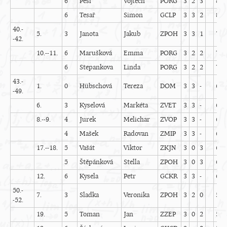
6
Pešl
Vojtěch
PORG
3
2
3
8
6
Tesař
Simon
GCLP
3
3
2
8
40.-
5.
3
Janota
Jakub
ZPOH
3
3
1
7
-42.
10.--11.
6
Marušková
Emma
PORG
3
2
2
7
6
Stepankova
Linda
PORG
3
2
2
7
43.-
1.
0
Hübschová
Tereza
DOM
3
3
-
6
-49.
6.
3
Kyselová
Markéta
ZVET
3
3
-
6
8.--9.
4
Jurek
Melichar
ZVOP
3
3
-
6
4
Mašek
Radovan
ZMIP
3
3
-
6
17.--18.
5
Vašát
Viktor
ZKJN
3
0
3
6
5
Štěpánková
Stella
ZPOH
3
0
3
6
12.
6
Kysela
Petr
GCKR
3
3
-
6
50.-
7.
3
Sladka
Veronika
ZPOH
3
2
0
5
-52.
19.
5
Toman
Jan
ZZEP
3
0
2
5