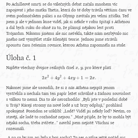
Po Achilleově smrti se do válečných debat začala mnohem víc
zapojovat i jeho matka Thetis, která do té doby trávila většinu času ve
svém podmořském paláci a na Olymp zavítala jen velmi zřídka. Teď
jsem ji ale v jednom kuse viděl, jak si někde v rohu špitají s Athénou
a dal bych ruku do ohně za to, že plánují nějakou lest proti
Trójanům. Nikomu jinému ale nic neřekla, takže nám nezbývalo nic
jiného než vymýšlet stále šílenější teorie. Jednou jsme strávili
spoustu času řešením rovnice, kterou Athéna zapomněla na stole.
Úloha č. 1
Najděte všechny dvojice reálných čísel
,
, pro které platí
x
x
y
y
2
2
2
+
4
+
4
+
1
=
2
.
x
2
x
2
y
+
4
y
2
+
4
x
x
y
y
+
1
=
2
x
.
x
Nakonec jsme ale usoudili, že si z nás Athéna nejspíš jenom
vystřelila a nechala tam ten papír ležet schválně a žádnou souvislost
s válkou to nemá. Dia to ale nerozhodilo: „Byli jste v poslední době
u Tróji? Kácejí stromy na nové lodě a už brzy odplují,“ prohlásil
spokojeně. Poseidon se ušklíbl: „Lodě? Viděl jsi někdy loď? Nevím, co
stavějí, ale lodě to rozhodně nejsou.“ „Mně přijde, že by to mohla být
nějaká socha, třeba zvířete...“ navrhl jsem nejistě. Všichni se
rozesmáli.
„A na co by jim asi byla v boji socha? To ses o válce ještě pořád nic