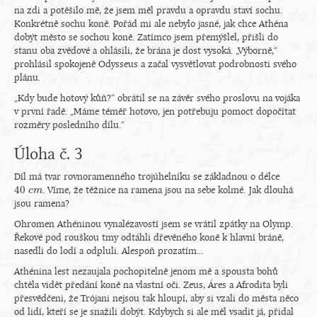
na zdi a potěšilo mě, že jsem měl pravdu a opravdu staví sochu.
Konkrétně sochu koně. Pořád mi ale nebylo jasné, jak chce Athéna
dobýt město se sochou koně. Zatímco jsem přemýšlel, přišli do
stanu oba zvědové a ohlásili, že brána je dost vysoká. „Výborně,“
prohlásil spokojeně Odysseus a začal vysvětlovat podrobnosti svého
plánu.
„Kdy bude hotový kůň?“ obrátil se na závěr svého proslovu na vojáka
v první řadě. „Máme téměř hotovo, jen potřebuju pomoct dopočítat
rozměry posledního dílu.“
Úloha č. 3
Díl má tvar rovnoramenného trojúhelníku se základnou o délce
40
. Víme, že těžnice na ramena jsou na sebe kolmé. Jak dlouhá
40
c
c
m
m
jsou ramena?
Ohromen Athéninou vynalézavostí jsem se vrátil zpátky na Olymp.
Řekové pod rouškou tmy odtáhli dřevěného koně k hlavní bráně,
nasedli do lodí a odpluli. Alespoň prozatím...
Athénina lest nezaujala pochopitelně jenom mě a spousta bohů
chtěla vidět předání koně na vlastní oči. Zeus, Áres a Afrodita byli
přesvědčeni, že Trójani nejsou tak hloupí, aby si vzali do města něco
od lidí, kteří se je snažili dobýt. Kdybych si ale měl vsadit já, přidal