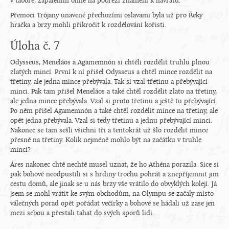
v táboře, zapálením ohně na pobřeží znamení k návratu.
Přemoci Trójany unavené přechozími oslavami byla už pro Řeky
hračka a brzy mohli přikročit k rozdělování kořisti.
Úloha č. 7
Odysseus, Meneláos a Agamemnón si chtěli rozdělit truhlu plnou
zlatých mincí. První k ní přišel Odysseus a chtěl mince rozdělit na
třetiny, ale jedna mince přebývala. Tak si vzal třetinu a přebývající
minci. Pak tam přišel Meneláos a také chtěl rozdělit zlato na třetiny,
ale jedna mince přebývala. Vzal si proto třetinu a ještě tu přebývající.
Po něm přišel Agamemnón a také chtěl rozdělit mince na třetiny, ale
opět jedna přebývala. Vzal si tedy třetinu a jednu přebývající minci.
Nakonec se tam sešli všichni tři a tentokrát už šlo rozdělit mince
přesně na třetiny. Kolik nejméně mohlo být na začátku v truhle
mincí?
Áres nakonec chtě nechtě musel uznat, že ho Athéna porazila. Sice si
pak bohové neodpustili si s hrdiny trochu pohrát a znepříjemnit jim
cestu domů, ale jinak se u nás brzy vše vrátilo do obvyklých kolejí. Já
jsem se mohl vrátit ke svým obchodům, na Olympu se začaly místo
válečných porad opět pořádat večírky a bohové se hádali už zase jen
mezi sebou a přestali tahat do svých sporů lidi.