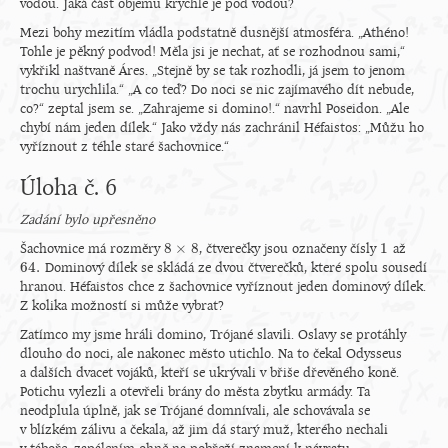
vodou. Jaká část objemu krychle je pod vodou?
Mezi bohy mezitím vládla podstatně dusnější atmosféra. „Athéno!
Tohle je pěkný podvod! Měla jsi je nechat, ať se rozhodnou sami,“
vykřikl naštvaně Áres. „Stejně by se tak rozhodli, já jsem to jenom
trochu urychlila.“ „A co teď? Do noci se nic zajímavého dít nebude,
co?“ zeptal jsem se. „Zahrajeme si domino!.“ navrhl Poseidon. „Ale
chybí nám jeden dílek.“ Jako vždy nás zachránil Héfaistos: „Můžu ho
vyříznout z téhle staré šachovnice.“
Úloha č. 6
Zadání bylo upřesněno
8
×
8
1
Šachovnice má rozměry
, čtverečky jsou označeny čísly
až
8
×
8
1
64.
Dominový dílek se skládá ze dvou čtverečků, které spolu sousedí
64.
hranou. Héfaistos chce z šachovnice vyříznout jeden dominový dílek.
Z kolika možností si může vybrat?
Zatímco my jsme hráli domino, Trójané slavili. Oslavy se protáhly
dlouho do noci, ale nakonec město utichlo. Na to čekal Odysseus
a dalších dvacet vojáků, kteří se ukrývali v břiše dřevěného koně.
Potichu vylezli a otevřeli brány do města zbytku armády. Ta
neodplula úplně, jak se Trójané domnívali, ale schovávala se
v blízkém zálivu a čekala, až jim dá starý muž, kterého nechali