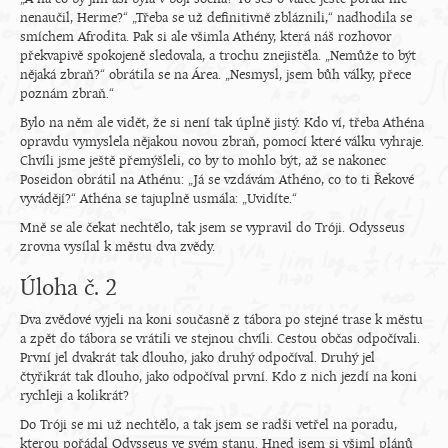
nenaučil, Herme?“ „Třeba se už definitivně zbláznili,“ nadhodila se
smíchem Afrodita. Pak si ale všimla Athény, která náš rozhovor
překvapivě spokojeně sledovala, a trochu znejistěla. „Nemůže to být
nějaká zbraň?“ obrátila se na Área. „Nesmysl, jsem bůh války, přece
poznám zbraň.“
Bylo na něm ale vidět, že si není tak úplně jistý. Kdo ví, třeba Athéna
opravdu vymyslela nějakou novou zbraň, pomocí které válku vyhraje.
Chvíli jsme ještě přemýšleli, co by to mohlo být, až se nakonec
Poseidon obrátil na Athénu: „Já se vzdávám Athéno, co to ti Řekové
vyvádějí?“ Athéna se tajuplně usmála: „Uvidíte.“
Mně se ale čekat nechtělo, tak jsem se vypravil do Tróji. Odysseus
zrovna vysílal k městu dva zvědy.
Úloha č. 2
Dva zvědové vyjeli na koni současně z tábora po stejné trase k městu
a zpět do tábora se vrátili ve stejnou chvíli. Cestou občas odpočívali.
První jel dvakrát tak dlouho, jako druhý odpočíval. Druhý jel
čtyřikrát tak dlouho, jako odpočíval první. Kdo z nich jezdí na koni
rychleji a kolikrát?
Do Tróji se mi už nechtělo, a tak jsem se radši vetřel na poradu,
kterou pořádal Odysseus ve svém stanu. Hned jsem si všiml plánů