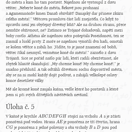
do města a kam ho tam postavit. Najednou ale vystoupil z davu
věštec: „Neberte koně do města, Řekové jsou prohnaní
a Agamemnónův kmen Danaů obzvlášť! Danajský dar přinese zkázu
celého města!.“ Věštcova promluva část lidí znejistěla. Co když to
opravdu není jen obyčejný dřevěný kůň? Ale na druhou stranu, přece
nemůže obživnout, ne? Zatímco se Trójané dohadovali, napětí mezi
bohy rostlo. Athéna ale najednou něco pošeptala Poseidonovi, ten se
zasmál a luskl prsty. Z moře se najednou vynořili dva hadi, omotali
se kolem věštce a zabili ho. „Vidíte, to je jasné znamení od bohů,
věštec říkal nesmysl, vezměme koně do města!.“ zaznělo z davu
Trójanů. Sice se pořád našlo pár lidí, kteří radili obezřetnost, ale
zbytek hlasitě skandující: „My chceme koně! My chceme koně!.“ je
snadno přehlušil. A tak odtáhli dřevěnou sochu doprostřed města,
aby se na ni mohl každý dojít podívat, a zahájili velkolepé oslavy
konce desetileté války.
Mě ale kromě koně zaujala kašna, vedle které ho postavili a které
jsem si při svých dřívějších návštěvách nevšiml.
Úloha č. 5
V kašně je krychle
stojící na vrcholu
a je zčásti
A
A
B
B
C
C
D
E
D
F
E
G
H
F
G
H
A
A
ponořená pod vodou. Hrana
je ponořena ze tří čtvrtin, hrana
A
A
E
E
je ponořena z jedné poloviny a oba vrcholy
a
jsou pod
C
C
G
G
B
B
D
D