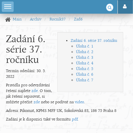
Main
Archiv
Rocnik37
Zad6
Zadání 6.
Zadání 6. série 37. ročníku
série 37.
Úloha č. 1
Úloha č. 2
ročníku
Úloha č. 3
Úloha č. 4
Úloha č. 5
Termín odeslání: 30. 5.
Úloha č. 6
2022
Úloha č. 7
Pravidla pro odevzdávání
řešení najdete
zde
. O tom,
jak řešení sepisovat, si
můžete přečíst
zde
nebo se podívat na
video
.
Adresa: Pikomat, KPMS MFF UK, Sokolovská 83, 186 75 Praha 8
Zadání je k dispozici také ve formátu
pdf
.