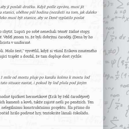
by jí poslali drožku. Když pošle zprávu, musí jít
na stanici, uběhne půl hodina (nezáleží na tom, jak daleko
eko musí být stanice, aby se Deně vyplatilo poslat
o chytit. Lupiči po sobě nenechali téměř žádné stopy,
 Věděl jenom to, že byli dobrými čaroději (Dena by ho
licista v uniformě.
pli. Molo šest,“ vysvětlil, když si všiml Erikova zmateného
ící trajekt a doufal, že tam dopluje dost rychle.
0,1 míle od mostu pluje po kanálu kolmo k mostu loď
tato situace nastat, i pokud by loď plula pod jiným
ozhodně špičkoví hermetikové (Erik by řekl čarodějové)
ších kamenů a kovů, takže zajisté nešli po penězích. Ten
kému nelegálnímu konstrukčnímu projektu. Šla přímo do
 pořád hrálo podivné hry, tentokráte lámali čokoládu.