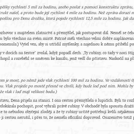
 pěšky rychlostí 5 mil za hodinu, anebo poslat s pomocí konstruktu zprávu, a
trukt našel, a proto bude její rychlost 4 míle za hodinu. Než zpráva dorazí 
 pošlou pro Denu drožku, která pojede rychlostí 12,5 míle za hodinu. Jak dal
zhovor s majitelem zlatnictví a přemýšlel, jak postupovat dál. Neměl se čeh
bylo všechno na svém místě. Patrně měli všechno velmi dobře naplánované.
pomenula.) Vyšel ven, aby si utřídil myšlenky, a najednou k němu přiběhl po
ry v docích na šestce“ zvolal, když popadl dech. „Ty rubíny, co tady v noci ští
opil a rozeběhl se směrem ke kanálu, jenž vedl do přístavu. Naskočil na pluj
m je most, po němž jede vlak rychlostí 100 mil za hodinu. Ve vzdálenosti 
nu. Vlak projede po mostě přesně ve chvíli, kdy bude loď pod ním. Mohla by 
e vlak i loď mají velikost bodu.)
tavu, Dena přijela na stanici. I ona cestou přemýšlela o lupičích. Byli to r
 Nedokázala pochopit, proč vybrali právě rubíny. V obchodě byla spousta draž
l, že to nebudou obyčejní zloději a že ty rubíny určitě potřebují kvůli něja
ji cestou nerušil, i přes to, že neměla oficiální doprovod. Osazenstvo totiž