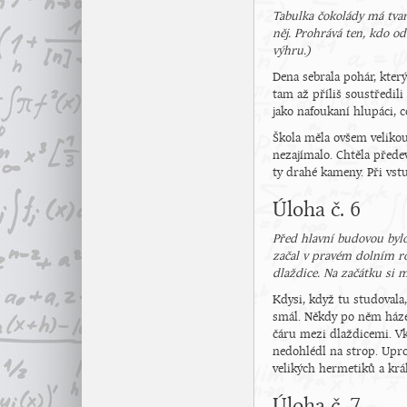
Tabulka čokolády má tva
něj. Prohrává ten, kdo od
výhru.)
Dena sebrala pohár, který
tam až příliš soustředili
jako nafoukaní hlupáci, 
Škola měla ovšem velikou 
nezajímalo. Chtěla přede
ty drahé kameny. Při vst
Úloha č. 6
Před hlavní budovou byl
začal v pravém dolním ro
dlaždice. Na začátku si 
Kdysi, když tu studovala,
smál. Někdy po něm házeli
čáru mezi dlaždicemi. Vk
nedohlédl na strop. Upro
velikých hermetiků a krá
Úloha č. 7