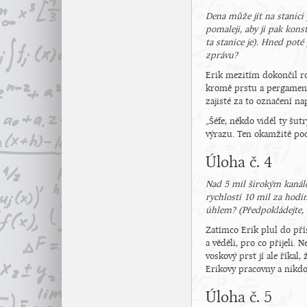
Dena může jít na stanici
pomaleji, aby ji pak kons
ta stanice je). Hned poté
zprávu?
Erik mezitím dokončil ro
kromě prstu a pergamenu 
zajisté za to označení na
„Šéfe, někdo viděl ty šut
výrazu. Ten okamžitě poch
Úloha č. 4
Nad 5 mil širokým kanále
rychlostí 10 mil za hodi
úhlem? (Předpokládejte, ž
Zatímco Erik plul do přís
a věděli, pro co přijeli.
voskový prst jí ale říka
Erikovy pracovny a nikdo 
Úloha č. 5