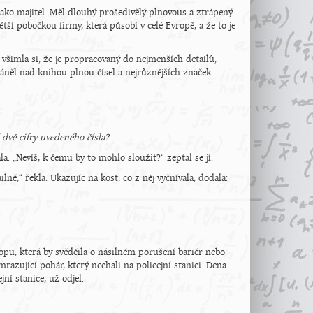
 jako majitel. Měl dlouhý prošedivělý plnovous a ztrápený
jvětší pobočkou firmy, která působí v celé Evropě, a že to je
 všimla si, že je propracovaný do nejmenších detailů,
kláněl nad knihou plnou čísel a nejrůznějších značek.
í dvě cifry uvedeného čísla?
a. „Nevíš, k čemu by to mohlo sloužit?“ zeptal se jí.
lně,“ řekla. Ukazujíc na kost, co z něj vyčnívala, dodala:
topu, která by svědčila o násilném porušení bariér nebo
azující pohár, který nechali na policejní stanici. Dena
jní stanice, už odjel.